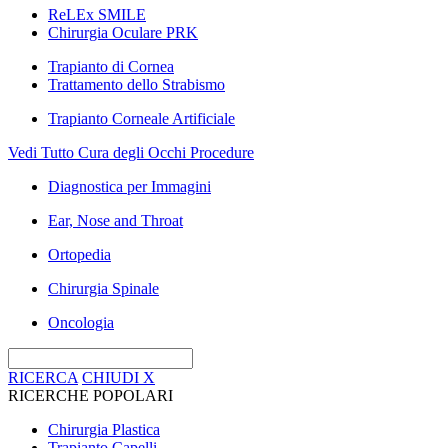
ReLEx SMILE
Chirurgia Oculare PRK
Trapianto di Cornea
Trattamento dello Strabismo
Trapianto Corneale Artificiale
Vedi Tutto Cura degli Occhi Procedure
Diagnostica per Immagini
Ear, Nose and Throat
Ortopedia
Chirurgia Spinale
Oncologia
RICERCA
CHIUDI
X
RICERCHE POPOLARI
Chirurgia Plastica
Trapianto Capelli