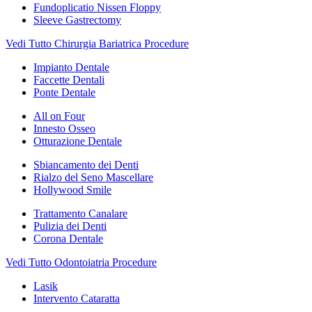
Fundoplicatio Nissen Floppy
Sleeve Gastrectomy
Vedi Tutto Chirurgia Bariatrica Procedure
Impianto Dentale
Faccette Dentali
Ponte Dentale
All on Four
Innesto Osseo
Otturazione Dentale
Sbiancamento dei Denti
Rialzo del Seno Mascellare
Hollywood Smile
Trattamento Canalare
Pulizia dei Denti
Corona Dentale
Vedi Tutto Odontoiatria Procedure
Lasik
Intervento Cataratta