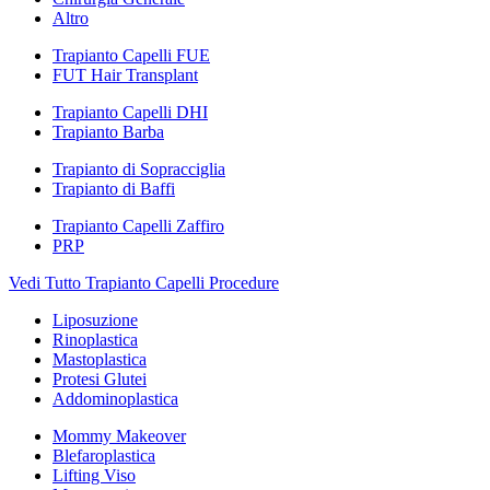
Altro
Trapianto Capelli FUE
FUT Hair Transplant
Trapianto Capelli DHI
Trapianto Barba
Trapianto di Sopracciglia
Trapianto di Baffi
Trapianto Capelli Zaffiro
PRP
Vedi Tutto Trapianto Capelli Procedure
Liposuzione
Rinoplastica
Mastoplastica
Protesi Glutei
Addominoplastica
Mommy Makeover
Blefaroplastica
Lifting Viso