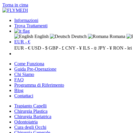
Torna in cima
Informazioni
Trova Trattamenti
English
Deutsch
Romana
EUR - €
EUR - €
USD - $
GBP - £
CNY - ¥
ILS - ₪
JPY - ¥
RON - lei
Come Funziona
Guida Pre-Operazione
Chi Siamo
FAQ
Programma di Riferimento
Blog
Contattaci
Trapianto Capelli
Chirurgia Plastica
Chirurgia Bariatrica
Odontoiatria
Cura degli Occhi
Chirurgia Generale