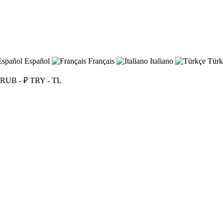
Español
Français
Italiano
Türk
RUB - ₽
TRY - TL