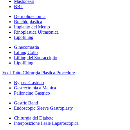
Mastopessi
BBL
Dermolipectomia
Brachioplastica
Impianto del Mento
Rinoplastica Ultrasonica
Lipofilling
Ginecomastia
Lifting Collo
Lifting del Sopracciglio
Lipofilling
Vedi Tutto Chirurgia Plastica Procedure
Bypass Gastrico
Gastrectomia a Manica
Palloncino Gastrico
Gastric Band
Endoscopic Sleeve Gastroplasty
Chirurgia del Diabete
Interposizione Ileale Laparoscopica