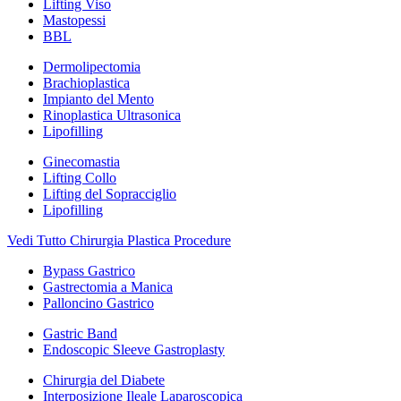
Lifting Viso
Mastopessi
BBL
Dermolipectomia
Brachioplastica
Impianto del Mento
Rinoplastica Ultrasonica
Lipofilling
Ginecomastia
Lifting Collo
Lifting del Sopracciglio
Lipofilling
Vedi Tutto Chirurgia Plastica Procedure
Bypass Gastrico
Gastrectomia a Manica
Palloncino Gastrico
Gastric Band
Endoscopic Sleeve Gastroplasty
Chirurgia del Diabete
Interposizione Ileale Laparoscopica