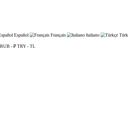
Español
Français
Italiano
Türk
RUB - ₽
TRY - TL