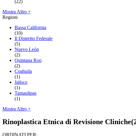
(22)
Mostra Altro +
Regioni
Bassa California
(10)
Il Distretto Federale
(5)
Nuevo León
(2)
Quintana Roo
(2)
Coahuila
(1)
Jalisco
(1)
Tamaulipas
(1)
Mostra Altro +
Rinoplastica Etnica di Revisione Cliniche
(
ORDINATI PER: