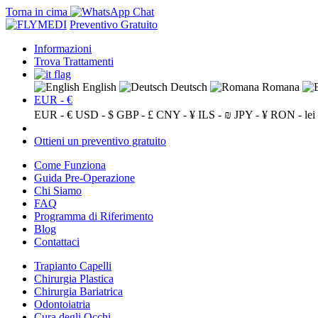
Torna in cima
Preventivo Gratuito
Informazioni
Trova Trattamenti
English
Deutsch
Romana
EUR - €
EUR - €
USD - $
GBP - £
CNY - ¥
ILS - ₪
JPY - ¥
RON - lei
Ottieni un preventivo gratuito
Come Funziona
Guida Pre-Operazione
Chi Siamo
FAQ
Programma di Riferimento
Blog
Contattaci
Trapianto Capelli
Chirurgia Plastica
Chirurgia Bariatrica
Odontoiatria
Cura degli Occhi