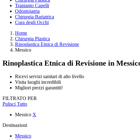
Trapianto Capelli
Odontoiatria
Chirurgia Bariatrica
Cura degli Occhi
Home
Chirurgia Plastica
Rinoplastica Etnica di Revisione
Messico
Rinoplastica Etnica di Revisione
in Messic
Ricevi servizi sanitari di alto livello
Visita luoghi incredibili
Migliori prezzi garantiti!
FILTRATO PER
Pulisci Tutto
Messico
X
Destinazioni
Messico