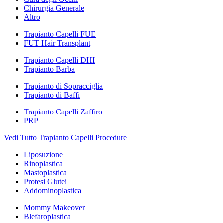
Chirurgia Generale
Altro
Trapianto Capelli FUE
FUT Hair Transplant
Trapianto Capelli DHI
Trapianto Barba
Trapianto di Sopracciglia
Trapianto di Baffi
Trapianto Capelli Zaffiro
PRP
Vedi Tutto Trapianto Capelli Procedure
Liposuzione
Rinoplastica
Mastoplastica
Protesi Glutei
Addominoplastica
Mommy Makeover
Blefaroplastica