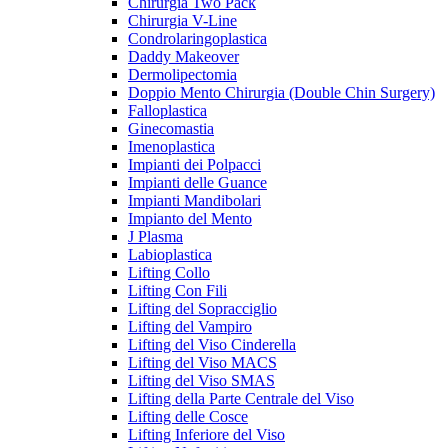
Chirurgia Two Pack
Chirurgia V-Line
Condrolaringoplastica
Daddy Makeover
Dermolipectomia
Doppio Mento Chirurgia (Double Chin Surgery)
Falloplastica
Ginecomastia
Imenoplastica
Impianti dei Polpacci
Impianti delle Guance
Impianti Mandibolari
Impianto del Mento
J Plasma
Labioplastica
Lifting Collo
Lifting Con Fili
Lifting del Sopracciglio
Lifting del Vampiro
Lifting del Viso Cinderella
Lifting del Viso MACS
Lifting del Viso SMAS
Lifting della Parte Centrale del Viso
Lifting delle Cosce
Lifting Inferiore del Viso