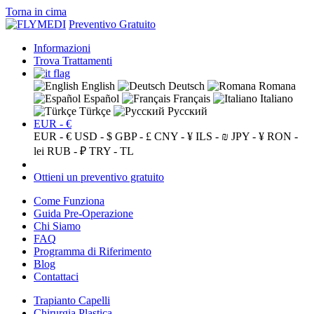
Torna in cima
Preventivo Gratuito
Informazioni
Trova Trattamenti
English
Deutsch
Romana
Español
Français
Italiano
Türkçe
Русский
EUR - €
EUR - €
USD - $
GBP - £
CNY - ¥
ILS - ₪
JPY - ¥
RON -
lei
RUB - ₽
TRY - TL
Ottieni un preventivo gratuito
Come Funziona
Guida Pre-Operazione
Chi Siamo
FAQ
Programma di Riferimento
Blog
Contattaci
Trapianto Capelli
Chirurgia Plastica