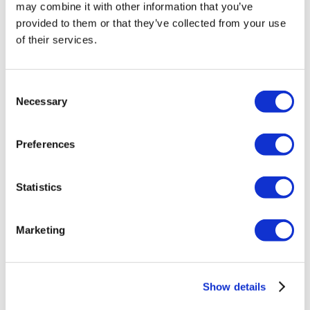
Ginecomastia Turchia
may combine it with other information that you’ve
Impianto Dentale Turchia
provided to them or that they’ve collected from your use
Faccette Dentali Turchia
of their services.
Corona Dentale Turchia
Liposuzione Turchia
Chirurgia Bariatrica Turchia
Bypass Gastrico Turchia
Consent
Odontoiatria Turchia
Necessary
Selection
BBL Turchia
Trapianto Capelli Turchia
Chirurgia Plastica Turchia
Hollywood Smile Turchia
Preferences
All-on-6 Turchia
Six Pack Turchia
All on Four Turchia
Statistics
Cliniche Popolari
Luna Clinic Turkey
Marketing
Istanbul European Clinic
Dentavivo
Dr. Vivo Hair Clinic
YeahSmile
Show details
Dr. Implant Dentist
Dr. Christian Morales Clinic