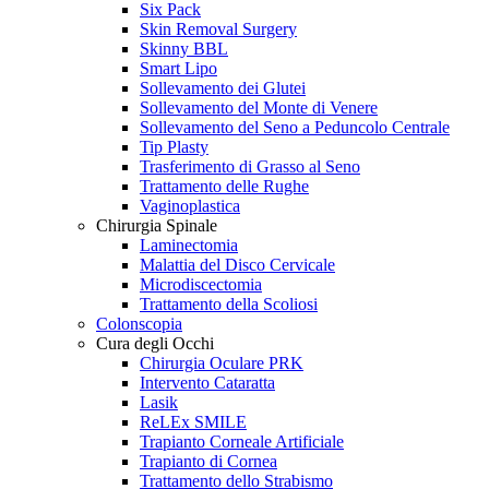
Six Pack
Skin Removal Surgery
Skinny BBL
Smart Lipo
Sollevamento dei Glutei
Sollevamento del Monte di Venere
Sollevamento del Seno a Peduncolo Centrale
Tip Plasty
Trasferimento di Grasso al Seno
Trattamento delle Rughe
Vaginoplastica
Chirurgia Spinale
Laminectomia
Malattia del Disco Cervicale
Microdiscectomia
Trattamento della Scoliosi
Colonscopia
Cura degli Occhi
Chirurgia Oculare PRK
Intervento Cataratta
Lasik
ReLEx SMILE
Trapianto Corneale Artificiale
Trapianto di Cornea
Trattamento dello Strabismo