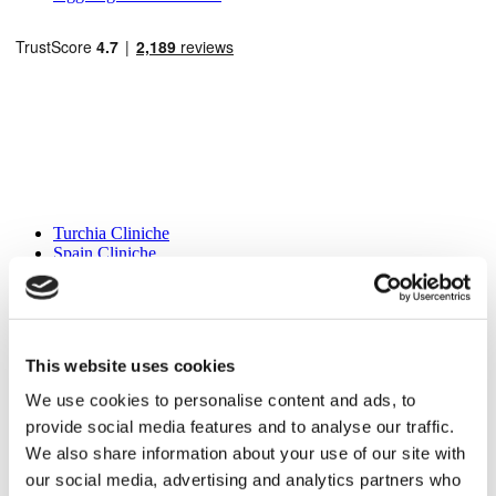
Destinazioni Popolari
Turchia Cliniche
Spain Cliniche
Mexico Cliniche
Poland Cliniche
Thailand Cliniche
Hungary Cliniche
Colombia Cliniche
This website uses cookies
Trattamenti Popolari in Turchia
We use cookies to personalise content and ads, to
Gastrectomia a Manica Turchia
provide social media features and to analyse our traffic.
Rinoplastica Turchia
We also share information about your use of our site with
Mastoplastica Turchia
our social media, advertising and analytics partners who
Mastoplastica Riduttiva Turchia