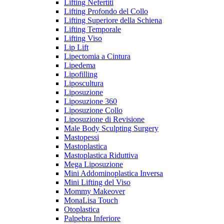
Lifting Nefertiti
Lifting Profondo del Collo
Lifting Superiore della Schiena
Lifting Temporale
Lifting Viso
Lip Lift
Lipectomia a Cintura
Lipedema
Lipofilling
Liposcultura
Liposuzione
Liposuzione 360
Liposuzione Collo
Liposuzione di Revisione
Male Body Sculpting Surgery
Mastopessi
Mastoplastica
Mastoplastica Riduttiva
Mega Liposuzione
Mini Addominoplastica Inversa
Mini Lifting del Viso
Mommy Makeover
MonaLisa Touch
Otoplastica
Palpebra Inferiore