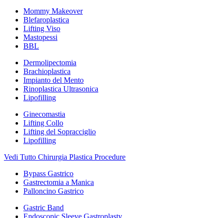
Mommy Makeover
Blefaroplastica
Lifting Viso
Mastopessi
BBL
Dermolipectomia
Brachioplastica
Impianto del Mento
Rinoplastica Ultrasonica
Lipofilling
Ginecomastia
Lifting Collo
Lifting del Sopracciglio
Lipofilling
Vedi Tutto Chirurgia Plastica Procedure
Bypass Gastrico
Gastrectomia a Manica
Palloncino Gastrico
Gastric Band
Endoscopic Sleeve Gastroplasty