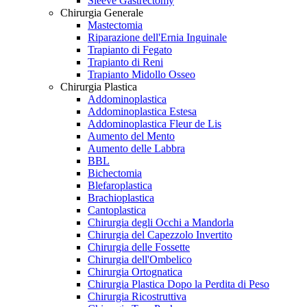
Sleeve Gastrectomy
Chirurgia Generale
Mastectomia
Riparazione dell'Ernia Inguinale
Trapianto di Fegato
Trapianto di Reni
Trapianto Midollo Osseo
Chirurgia Plastica
Addominoplastica
Addominoplastica Estesa
Addominoplastica Fleur de Lis
Aumento del Mento
Aumento delle Labbra
BBL
Bichectomia
Blefaroplastica
Brachioplastica
Cantoplastica
Chirurgia degli Occhi a Mandorla
Chirurgia del Capezzolo Invertito
Chirurgia delle Fossette
Chirurgia dell'Ombelico
Chirurgia Ortognatica
Chirurgia Plastica Dopo la Perdita di Peso
Chirurgia Ricostruttiva