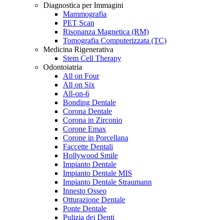
Diagnostica per Immagini
Mammografia
PET Scan
Risonanza Magnetica (RM)
Tomografia Computerizzata (TC)
Medicina Rigenerativa
Stem Cell Therapy
Odontoiatria
All on Four
All on Six
All-on-6
Bonding Dentale
Corona Dentale
Corona in Zirconio
Corone Emax
Corone in Porcellana
Faccette Dentali
Hollywood Smile
Impianto Dentale
Impianto Dentale MIS
Impianto Dentale Straumann
Innesto Osseo
Otturazione Dentale
Ponte Dentale
Pulizia dei Denti