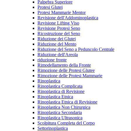
Palpebra Superiore
Protesi Glutei
Protesi Mammarie Mentor
Revisione dell'Addominoplastica
Revisione Lifting Viso
Revisione Protesi Seno
Ricostruzione del Seno
Riduzione dei Glutei
Riduzione del Mento
Riduzione del Seno a Peduncolo Centrale
Riduzione dell'Areola
riduzione fronte
Rimodellamento della Fronte
Rimozione delle Protesi Glutee
Rimozione delle Protesi Mammarie
Rinoplastica
Rinoplastica Complicata
Rinoplastica di Revisione
Rinoplastica Etnica
Rinoplastica Etnica di Revisione
Rinoplastica Non Chirurgica
Rinoplastica Secondaria
Rinoplastica Ultrasonica
Scolpitura Completa del Corpo
Settorinoplastica