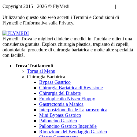
Copyright 2015 - 2026 © FlyMedi |
Termini e Condizioni
|
Informativa sulla Privacy
Utilizzando questo sito web accetti i Termini e Condizioni di
Flymedi e l'Informativa sulla Privacy.
Flymedi: Trova le migliori cliniche e medici in Turchia e ottieni una
consulenza gratuita. Esplora chirurgia plastica, trapianto di capelli,
odontoiatria, procedure di chirurgia bariatrica e molte altre specialità
con facilità.
Trova Trattamenti
Torna al Menu
Chirurgia Bariatrica
Bypass Gastrico
Chirurgia Bariatrica di Revisione
Chirurgia del Diabete
Fundoplicatio Nissen Floppy
Gastrectomia a Manica
Interposizione Ileale Laparoscopica
Mini Bypass Gastrico
Palloncino Gastrico
Palloncino Gastrico Ingeribile
Rimozione del Bendaggio Gastrico