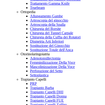
Trattamento Gamma Knife
Truebeam
Ortopedia
Allungamento Gambe
Artroscopia del ginocchio
Artroscopia della Spalla
Chirurgia del Borsite
Chirurgia del Tunnel Carpale
Chirurgia della Cuffia dei Rotatori
Dismetria Arti Inferiori
Sostituzione del Ginocchio
Sostituzione Totale dell'Anca
Otorinolaringoiatria
Adenotonsillectomia
Femminilizzazione Della Voce
Mascolinizzazione Della Voce
Perforazione del Setto
Settoplastica
Trapianto Capelli
PRP
Trapianto Barba
Trapianto Capelli DHI
Trapianto Capelli Donna
Trapianto Capelli FUE
Trapianto Capelli Zaffiro