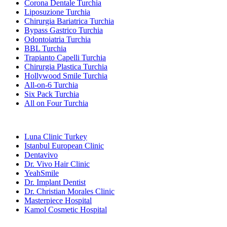
Corona Dentale Turchia
Liposuzione Turchia
Chirurgia Bariatrica Turchia
Bypass Gastrico Turchia
Odontoiatria Turchia
BBL Turchia
Trapianto Capelli Turchia
Chirurgia Plastica Turchia
Hollywood Smile Turchia
All-on-6 Turchia
Six Pack Turchia
All on Four Turchia
Cliniche Popolari
Luna Clinic Turkey
Istanbul European Clinic
Dentavivo
Dr. Vivo Hair Clinic
YeahSmile
Dr. Implant Dentist
Dr. Christian Morales Clinic
Masterpiece Hospital
Kamol Cosmetic Hospital
Trattamenti Popolari in Messico