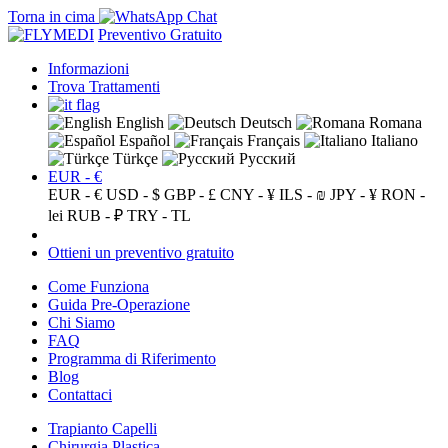
Torna in cima
Preventivo Gratuito
Informazioni
Trova Trattamenti
English
Deutsch
Romana
Español
Français
Italiano
Türkçe
Русский
EUR - €
EUR - €
USD - $
GBP - £
CNY - ¥
ILS - ₪
JPY - ¥
RON -
lei
RUB - ₽
TRY - TL
Ottieni un preventivo gratuito
Come Funziona
Guida Pre-Operazione
Chi Siamo
FAQ
Programma di Riferimento
Blog
Contattaci
Trapianto Capelli
Chirurgia Plastica