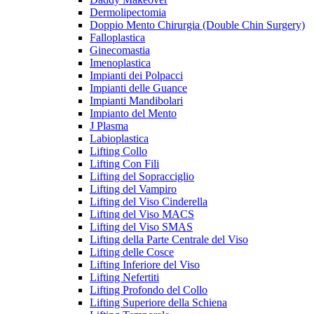
Dermolipectomia
Doppio Mento Chirurgia (Double Chin Surgery)
Falloplastica
Ginecomastia
Imenoplastica
Impianti dei Polpacci
Impianti delle Guance
Impianti Mandibolari
Impianto del Mento
J Plasma
Labioplastica
Lifting Collo
Lifting Con Fili
Lifting del Sopracciglio
Lifting del Vampiro
Lifting del Viso Cinderella
Lifting del Viso MACS
Lifting del Viso SMAS
Lifting della Parte Centrale del Viso
Lifting delle Cosce
Lifting Inferiore del Viso
Lifting Nefertiti
Lifting Profondo del Collo
Lifting Superiore della Schiena