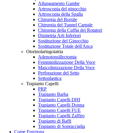
Allungamento Gambe
Artroscopia del ginocchio
Artroscopia della Spalla
Chirurgia del Borsite
Chirurgia del Tunnel Carpale
Chirurgia della Cuffia dei Rotatori
Dismetria Arti Inferiori
Sostituzione del Ginocchio
Sostituzione Totale dell'Anca
Otorinolaringoiatria
Adenotonsillectomia
Femminilizzazione Della Voce
Mascolinizzazione Della Voce
Perforazione del Setto
Settoplastica
Trapianto Capelli
PRP
Trapianto Barba
Trapianto Capelli DHI
Trapianto Capelli Donna
Trapianto Capelli FUE
Trapianto Capelli Zaffiro
Trapianto di Baffi
Trapianto di Sopracciglia
Come Funziona