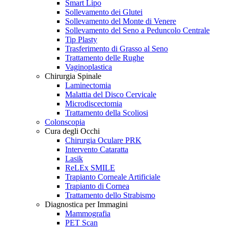
Smart Lipo
Sollevamento dei Glutei
Sollevamento del Monte di Venere
Sollevamento del Seno a Peduncolo Centrale
Tip Plasty
Trasferimento di Grasso al Seno
Trattamento delle Rughe
Vaginoplastica
Chirurgia Spinale
Laminectomia
Malattia del Disco Cervicale
Microdiscectomia
Trattamento della Scoliosi
Colonscopia
Cura degli Occhi
Chirurgia Oculare PRK
Intervento Cataratta
Lasik
ReLEx SMILE
Trapianto Corneale Artificiale
Trapianto di Cornea
Trattamento dello Strabismo
Diagnostica per Immagini
Mammografia
PET Scan