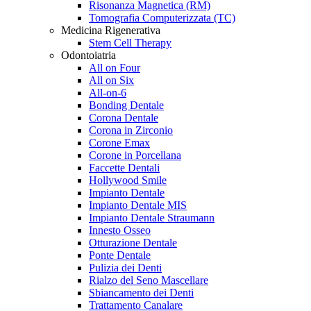
Risonanza Magnetica (RM)
Tomografia Computerizzata (TC)
Medicina Rigenerativa
Stem Cell Therapy
Odontoiatria
All on Four
All on Six
All-on-6
Bonding Dentale
Corona Dentale
Corona in Zirconio
Corone Emax
Corone in Porcellana
Faccette Dentali
Hollywood Smile
Impianto Dentale
Impianto Dentale MIS
Impianto Dentale Straumann
Innesto Osseo
Otturazione Dentale
Ponte Dentale
Pulizia dei Denti
Rialzo del Seno Mascellare
Sbiancamento dei Denti
Trattamento Canalare