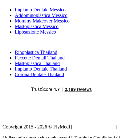
Impianto Dentale Messico
Addominoplastica Messico
Mommy Makeover Messico
Mastoplastica Messico
Liposuzione Messico
Trattamenti Popolari in Thailand
Rinoplastica Thailand
Faccette Dentali Thailand
Mastoplastica Thailand
Impianto Dentale Thailand
Corona Dentale Thailand
Copyright 2015 - 2026 © FlyMedi |
Termini e Condizioni
|
Informativa sulla Privacy
Utilizzando questo sito web accetti i Termini e Condizioni di