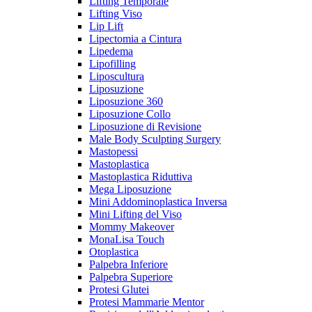
Lifting Temporale
Lifting Viso
Lip Lift
Lipectomia a Cintura
Lipedema
Lipofilling
Liposcultura
Liposuzione
Liposuzione 360
Liposuzione Collo
Liposuzione di Revisione
Male Body Sculpting Surgery
Mastopessi
Mastoplastica
Mastoplastica Riduttiva
Mega Liposuzione
Mini Addominoplastica Inversa
Mini Lifting del Viso
Mommy Makeover
MonaLisa Touch
Otoplastica
Palpebra Inferiore
Palpebra Superiore
Protesi Glutei
Protesi Mammarie Mentor