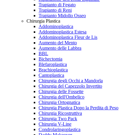
Trapianto di Fegato
Trapianto di Reni
Trapianto Midollo Osseo
Chirurgia Plastica
Addominoplastica
Addominoplastica Estesa
Addominoplastica Fleur de Lis
Aumento del Mento
Aumento delle Labbra
BBL
Bichectomia
Blefaroplastica
Brachioplastica
Cantoplastica
Chirurgia degli Occhi a Mandorla
Chirurgia del Capezzolo Invertito
Chirurgia delle Fossette
Chirurgia dell'Ombelico
Chirurgia Ortognatica
Chirurgia Plastica Dopo la Perdita di Peso
Chirurgia Ricostruttiva
Chirurgia Two Pack
Chirurgia V-Line
Condrolaringoplastica
Daddy Makeover