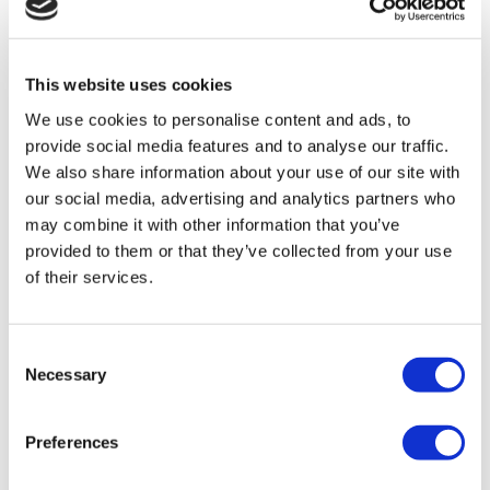
TÜRSAB – Le transazioni su flymedi.com sono gestite da
MIRAC SARA TOURISM, un'agenzia di viaggi di Gruppo
A registrata presso TÜRSAB (Certificato N°: 12276).
This website uses cookies
Tutti i trattamenti sono effettuati da un istituto sanitario
certificato per il turismo sanitario.
We use cookies to personalise content and ads, to
provide social media features and to analyse our traffic.
Chi Siamo
We also share information about your use of our site with
Come Funziona
our social media, advertising and analytics partners who
Guida Pre-Operazione
may combine it with other information that you’ve
Autori & Revisori
Flymedi Programma di Riferimento
provided to them or that they’ve collected from your use
Piani Di Pagamento
of their services.
Carriere
FAQ
Blog
Informativa sulla Privacy
Consent
Termini e Condizioni
Necessary
Selection
Politica di Cancellazione
Contattaci
Aggiungi la Tua Clinica
Preferences