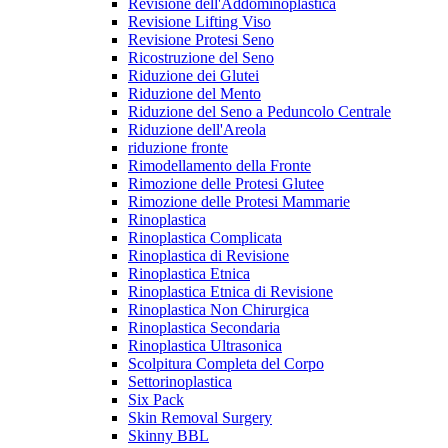
Revisione dell'Addominoplastica
Revisione Lifting Viso
Revisione Protesi Seno
Ricostruzione del Seno
Riduzione dei Glutei
Riduzione del Mento
Riduzione del Seno a Peduncolo Centrale
Riduzione dell'Areola
riduzione fronte
Rimodellamento della Fronte
Rimozione delle Protesi Glutee
Rimozione delle Protesi Mammarie
Rinoplastica
Rinoplastica Complicata
Rinoplastica di Revisione
Rinoplastica Etnica
Rinoplastica Etnica di Revisione
Rinoplastica Non Chirurgica
Rinoplastica Secondaria
Rinoplastica Ultrasonica
Scolpitura Completa del Corpo
Settorinoplastica
Six Pack
Skin Removal Surgery
Skinny BBL