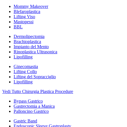
Mommy Makeover
Blefaroplastica
Lifting Viso
Mastopessi
BBL
Dermolipectomia
Brachioplastica
Impianto del Mento
Rinoplastica Ultrasonica
Lipofilling
Ginecomastia
Lifting Collo
Lifting del Sopracciglio
Lipofilling
Vedi Tutto Chirurgia Plastica Procedure
Bypass Gastrico
Gastrectomia a Manica
Palloncino Gastrico
Gastric Band
Endoscopic Sleeve Gastroplasty