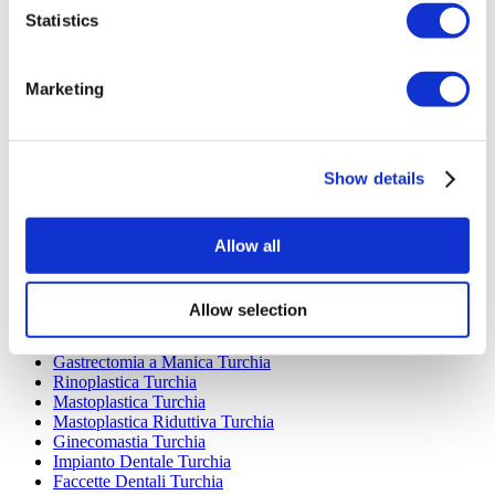
Statistics
Marketing
Destinazioni Popolari
Turchia Cliniche
Show details
Spain Cliniche
Mexico Cliniche
Poland Cliniche
Allow all
Thailand Cliniche
Hungary Cliniche
Colombia Cliniche
Allow selection
Trattamenti Popolari in Turchia
Gastrectomia a Manica Turchia
Rinoplastica Turchia
Mastoplastica Turchia
Mastoplastica Riduttiva Turchia
Ginecomastia Turchia
Impianto Dentale Turchia
Faccette Dentali Turchia