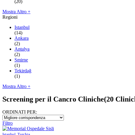
(20)
Mostra Altro +
Regioni
Istanbul
(14)
Ankara
(2)
Antalya
(2)
Smirne
(1)
Tekirdağ
(1)
Mostra Altro +
Screening per il Cancro Cliniche
(20 Clinic
ORDINATI PER:
Filtro
Istanbul, Turchia