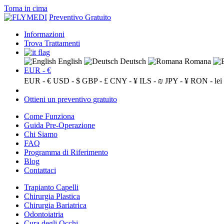
Torna in cima
Preventivo Gratuito
Informazioni
Trova Trattamenti
English
Deutsch
Romana
EUR - €
EUR - €
USD - $
GBP - £
CNY - ¥
ILS - ₪
JPY - ¥
RON - lei
Ottieni un preventivo gratuito
Come Funziona
Guida Pre-Operazione
Chi Siamo
FAQ
Programma di Riferimento
Blog
Contattaci
Trapianto Capelli
Chirurgia Plastica
Chirurgia Bariatrica
Odontoiatria
Cura degli Occhi