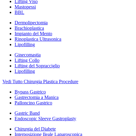
Lifting Viso
Mastopessi
BBL
Dermolipectomia
Brachioplastica
Impianto del Mento
Rinoplastica Ultrasonica
Lipofilling
Ginecomastia
Lifting Collo
Lifting del Sopracciglio
Lipofilling
Vedi Tutto Chirurgia Plastica Procedure
Bypass Gastrico
Gastrectomia a Manica
Palloncino Gastrico
Gastric Band
Endoscopic Sleeve Gastroplasty
Chirurgia del Diabete
Interposizione Ileale Laparoscopica