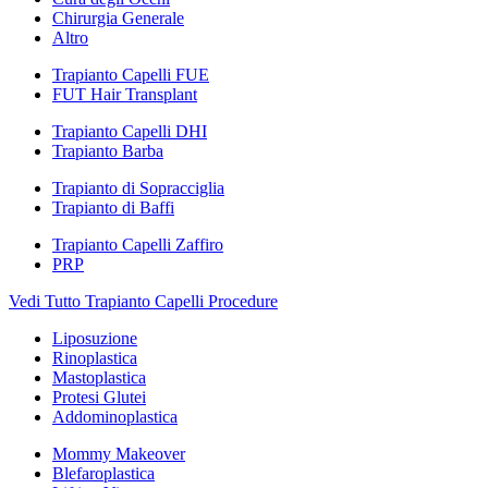
Chirurgia Generale
Altro
Trapianto Capelli FUE
FUT Hair Transplant
Trapianto Capelli DHI
Trapianto Barba
Trapianto di Sopracciglia
Trapianto di Baffi
Trapianto Capelli Zaffiro
PRP
Vedi Tutto Trapianto Capelli Procedure
Liposuzione
Rinoplastica
Mastoplastica
Protesi Glutei
Addominoplastica
Mommy Makeover
Blefaroplastica