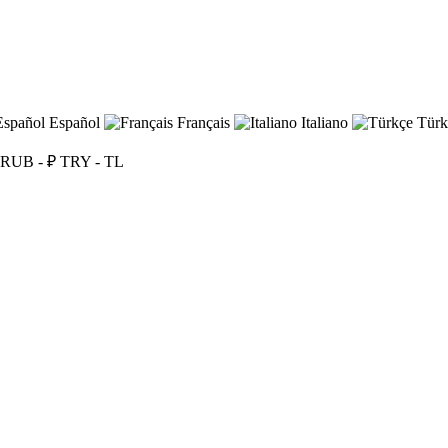
Español
Français
Italiano
Türk
RUB - ₽
TRY - TL