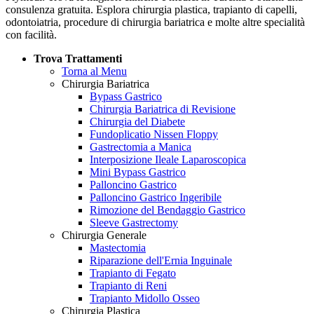
consulenza gratuita. Esplora chirurgia plastica, trapianto di capelli,
odontoiatria, procedure di chirurgia bariatrica e molte altre specialità
con facilità.
Trova Trattamenti
Torna al Menu
Chirurgia Bariatrica
Bypass Gastrico
Chirurgia Bariatrica di Revisione
Chirurgia del Diabete
Fundoplicatio Nissen Floppy
Gastrectomia a Manica
Interposizione Ileale Laparoscopica
Mini Bypass Gastrico
Palloncino Gastrico
Palloncino Gastrico Ingeribile
Rimozione del Bendaggio Gastrico
Sleeve Gastrectomy
Chirurgia Generale
Mastectomia
Riparazione dell'Ernia Inguinale
Trapianto di Fegato
Trapianto di Reni
Trapianto Midollo Osseo
Chirurgia Plastica