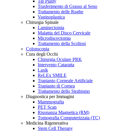
Tip Plasty
Trasferimento di Grasso al Seno
Trattamento delle Rughe
Vaginoplastica
Chirurgia Spinale
Laminectomia
Malattia del Disco Cervicale
Microdiscectomia
Trattamento della Scoliosi
Colonscopia
Cura degli Occhi
Chirurgia Oculare PRK
Intervento Cataratta
Lasik
ReLEx SMILE
Trapianto Corneale Artificiale
Trapianto di Cornea
Trattamento dello Strabismo
Diagnostica per Immagini
Mammografia
PET Scan
Risonanza Magnetica (RM)
Tomografia Computerizzata (TC)
Medicina Rigenerativa
Stem Cell Therapy