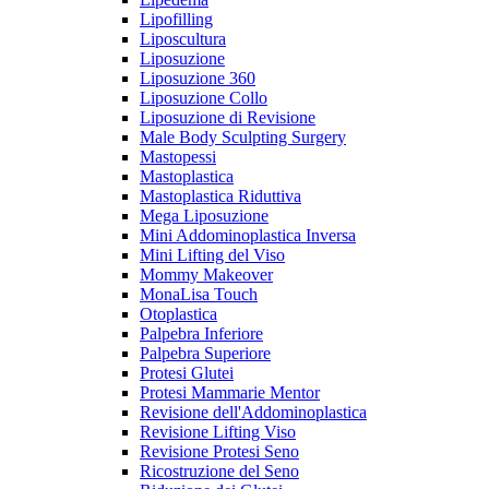
Lipofilling
Liposcultura
Liposuzione
Liposuzione 360
Liposuzione Collo
Liposuzione di Revisione
Male Body Sculpting Surgery
Mastopessi
Mastoplastica
Mastoplastica Riduttiva
Mega Liposuzione
Mini Addominoplastica Inversa
Mini Lifting del Viso
Mommy Makeover
MonaLisa Touch
Otoplastica
Palpebra Inferiore
Palpebra Superiore
Protesi Glutei
Protesi Mammarie Mentor
Revisione dell'Addominoplastica
Revisione Lifting Viso
Revisione Protesi Seno
Ricostruzione del Seno