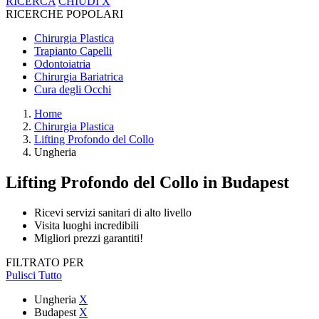
RICERCA
CHIUDI
X
RICERCHE POPOLARI
Chirurgia Plastica
Trapianto Capelli
Odontoiatria
Chirurgia Bariatrica
Cura degli Occhi
Home
Chirurgia Plastica
Lifting Profondo del Collo
Ungheria
Lifting Profondo del Collo
in Budapest
Ricevi servizi sanitari di alto livello
Visita luoghi incredibili
Migliori prezzi garantiti!
FILTRATO PER
Pulisci Tutto
Ungheria
X
Budapest
X