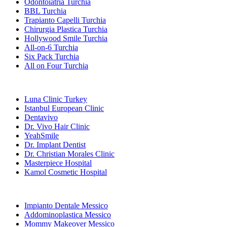
Odontoiatria Turchia
BBL Turchia
Trapianto Capelli Turchia
Chirurgia Plastica Turchia
Hollywood Smile Turchia
All-on-6 Turchia
Six Pack Turchia
All on Four Turchia
Cliniche Popolari
Luna Clinic Turkey
Istanbul European Clinic
Dentavivo
Dr. Vivo Hair Clinic
YeahSmile
Dr. Implant Dentist
Dr. Christian Morales Clinic
Masterpiece Hospital
Kamol Cosmetic Hospital
Trattamenti Popolari in Messico
Impianto Dentale Messico
Addominoplastica Messico
Mommy Makeover Messico