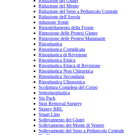
Riduzione dei Glutei
Riduzione del Mento
Riduzione del Seno a Peduncolo Centrale
Riduzione dell'Areola
riduzione fronte
Rimodellamento della Fronte
Rimozione delle Protesi Glutee
Rimozione delle Protesi Mammarie
Rinoplastica
Rinoplastica Complicata
Rinoplastica di Revisione
Rinoplastica Etnica
Rinoplastica Etnica di Revisione
Rinoplastica Non Chirurgica
Rinoplastica Secondaria
Rinoplastica Ultrasonica
Scolpitura Completa del Corpo
Settorinoplastica
Six Pack
Skin Removal Surgery
Skinny BBL
Smart Lipo
Sollevamento dei Glutei
Sollevamento del Monte di Venere
Sollevamento del Seno a Peduncolo Centrale