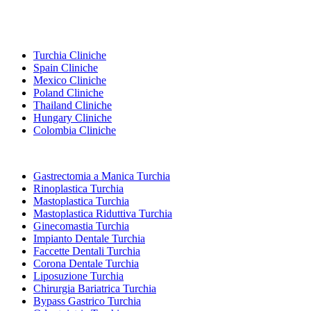
Destinazioni Popolari
Turchia Cliniche
Spain Cliniche
Mexico Cliniche
Poland Cliniche
Thailand Cliniche
Hungary Cliniche
Colombia Cliniche
Trattamenti Popolari in Turchia
Gastrectomia a Manica Turchia
Rinoplastica Turchia
Mastoplastica Turchia
Mastoplastica Riduttiva Turchia
Ginecomastia Turchia
Impianto Dentale Turchia
Faccette Dentali Turchia
Corona Dentale Turchia
Liposuzione Turchia
Chirurgia Bariatrica Turchia
Bypass Gastrico Turchia