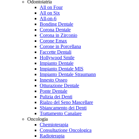
Odontoiatria
All on Four
All on Six
All-on-6
Bonding Dentale
Corona Dentale
Corona in Zirconio
Corone Emax
Corone in Porcellana
Faccette Dentali
Hollywood Smile
Impianto Dentale
Impianto Dentale MIS
Impianto Dentale Straumann
Innesto Osseo
Otturazione Dentale
Ponte Dentale
Pulizia dei Denti
Rialzo del Seno Mascellare
Sbiancamento dei Denti
Trattamento Canalare
Oncologia
Chemioterapia
Consultazione Oncologica
Radioterapia