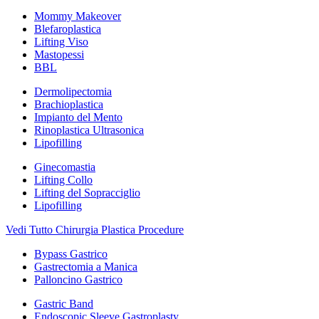
Mommy Makeover
Blefaroplastica
Lifting Viso
Mastopessi
BBL
Dermolipectomia
Brachioplastica
Impianto del Mento
Rinoplastica Ultrasonica
Lipofilling
Ginecomastia
Lifting Collo
Lifting del Sopracciglio
Lipofilling
Vedi Tutto Chirurgia Plastica Procedure
Bypass Gastrico
Gastrectomia a Manica
Palloncino Gastrico
Gastric Band
Endoscopic Sleeve Gastroplasty