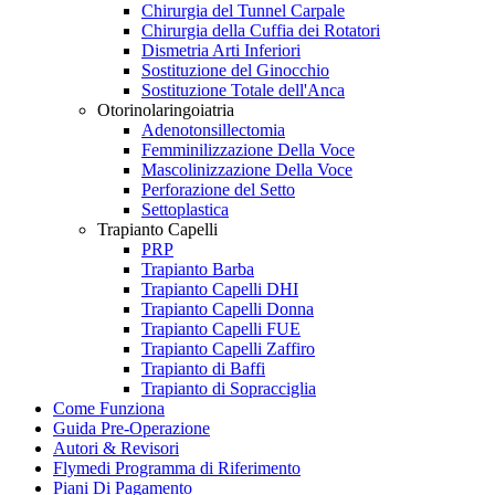
Chirurgia del Tunnel Carpale
Chirurgia della Cuffia dei Rotatori
Dismetria Arti Inferiori
Sostituzione del Ginocchio
Sostituzione Totale dell'Anca
Otorinolaringoiatria
Adenotonsillectomia
Femminilizzazione Della Voce
Mascolinizzazione Della Voce
Perforazione del Setto
Settoplastica
Trapianto Capelli
PRP
Trapianto Barba
Trapianto Capelli DHI
Trapianto Capelli Donna
Trapianto Capelli FUE
Trapianto Capelli Zaffiro
Trapianto di Baffi
Trapianto di Sopracciglia
Come Funziona
Guida Pre-Operazione
Autori & Revisori
Flymedi Programma di Riferimento
Piani Di Pagamento