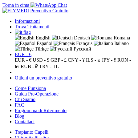
Torna in cima
Preventivo Gratuito
Informazioni
Trova Trattamenti
English
Deutsch
Romana
Español
Français
Italiano
Türkçe
Русский
EUR - €
EUR - €
USD - $
GBP - £
CNY - ¥
ILS - ₪
JPY - ¥
RON -
lei
RUB - ₽
TRY - TL
Ottieni un preventivo gratuito
Come Funziona
Guida Pre-Operazione
Chi Siamo
FAQ
Programma di Riferimento
Blog
Contattaci
Trapianto Capelli
Chirurgia Plastica