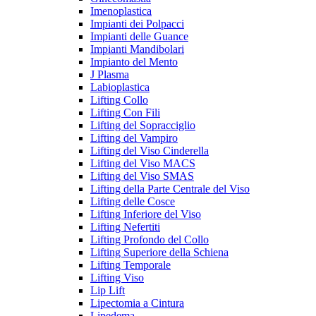
Imenoplastica
Impianti dei Polpacci
Impianti delle Guance
Impianti Mandibolari
Impianto del Mento
J Plasma
Labioplastica
Lifting Collo
Lifting Con Fili
Lifting del Sopracciglio
Lifting del Vampiro
Lifting del Viso Cinderella
Lifting del Viso MACS
Lifting del Viso SMAS
Lifting della Parte Centrale del Viso
Lifting delle Cosce
Lifting Inferiore del Viso
Lifting Nefertiti
Lifting Profondo del Collo
Lifting Superiore della Schiena
Lifting Temporale
Lifting Viso
Lip Lift
Lipectomia a Cintura
Lipedema