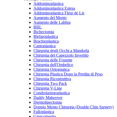
Addominoplastica
Addominoplastica Estesa
Addominoplastica Fleur de Lis
Aumento del Mento
Aumento delle Labbra
BBL
Bichectomia
Blefaroplastica
Brachioplastica
Cantoplastica
Chirurgia degli Occhi a Mandorla
Chirurgia del Capezzolo Invertito
Chirurgia delle Fossette
Chirurgia dell'Ombelico
Chirurgia Ortognatica
Chirurgia Plastica Dopo la Perdita di Peso
Chirurgia Ricostruttiva
Chirurgia Two Pack
Chirurgia V-Line
Condrolaringoplastica
Daddy Makeover
Dermolipectomia
Doppio Mento Chirurgia (Double Chin Surgery)
Falloplastica
Ginecomastia