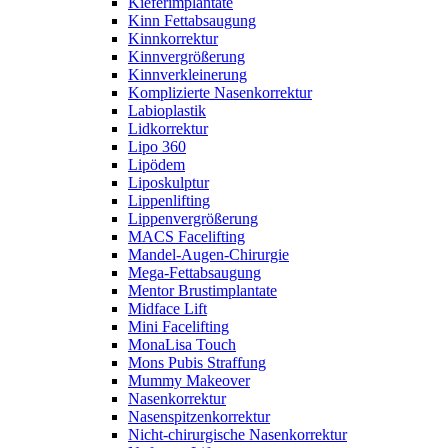
Kieferimplantate
Kinn Fettabsaugung
Kinnkorrektur
Kinnvergrößerung
Kinnverkleinerung
Komplizierte Nasenkorrektur
Labioplastik
Lidkorrektur
Lipo 360
Lipödem
Liposkulptur
Lippenlifting
Lippenvergrößerung
MACS Facelifting
Mandel-Augen-Chirurgie
Mega-Fettabsaugung
Mentor Brustimplantate
Midface Lift
Mini Facelifting
MonaLisa Touch
Mons Pubis Straffung
Mummy Makeover
Nasenkorrektur
Nasenspitzenkorrektur
Nicht-chirurgische Nasenkorrektur