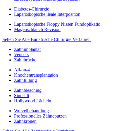
Diabetes-Chirurgie
Laparoskopische ileale Interposition
Laparoskopische Floppy Nissen Fundoplikatio
Magenschlauch Revision
Sehen Sie Alle Bariatrische Chirurgie Verfahren
Zahnimplantat
Veneers
Zahnbrücke
All-on-4
Knochentransplantation
Zahnfüllung
Zahnbleaching
Sinuslift
Hollywood Lächeln
Wurzelbehandlung
Professionelles Zähneputzen
Zahnkronen