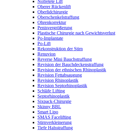
Nofretete Lift
Oberer Rückenlift
Oberlidchirurgie
Oberschenkelstraffung
Ohrenkorrektur
Penisvergrößerung
Plastische Chirurgie nach Gewichtsverlust
Po-Implantate
Po-Lift
Rekonstruktion der Stirn
Renuvion
Reverse Mini Bauchstraffung
Revision der Bauchdeckenstraffung
Revision der ethnischen Rhinoplastik
Revision Fettabsaugung
Revision Rhinoplastik
Revision Septorhinoplastik
Schläfe Lifting
Septorhinoplastik
Sixpack-Chirurgie
Skinny BBL
Smart Lipo
SMAS Facelifting
Stirnverkleinerung
Tiefe Halsstraffung