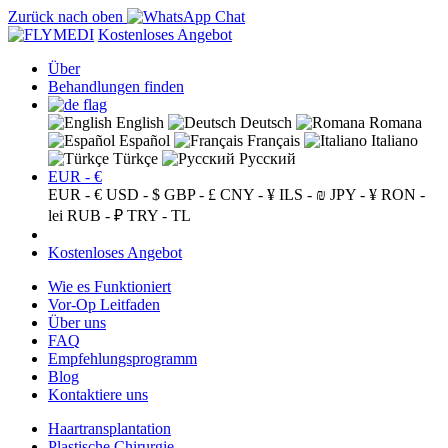
Zurück nach oben
Kostenloses Angebot
Über
Behandlungen finden
English
Deutsch
Romana
Español
Français
Italiano
Türkçe
Русский
EUR - €
EUR - €
USD - $
GBP - £
CNY - ¥
ILS - ₪
JPY - ¥
RON -
lei
RUB - ₽
TRY - TL
Kostenloses Angebot
Wie es Funktioniert
Vor-Op Leitfaden
Über uns
FAQ
Empfehlungsprogramm
Blog
Kontaktiere uns
Haartransplantation
Plastische Chirurgie