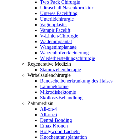
Two Pack Chirurgie
Ultraschall Nasenkorrektur
Unteres Facelifting
Unterlidchirurgie
Vaginoplastik
Vampir Facelift
V-Linien-Chirurgie
Wadenimplantat
Wangenimplantate
Warzenhofverkleinerung
Wiederherstellungschirurgie
Regenerative Medizin
Stammzellentherapie
Wirbelsäulenchirurgie
Bandscheibenerkrankung des Halses
Laminektomie
Mikrodiskektomie
Skoliose-Behandlung
Zahnmedizin
All-on-4
All-on-6
Dental-Bonding
Emax Kronen
Hollywood Lächeln
Knochentransplantation