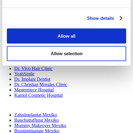
Brazilian Butt Lift Türkei
Haartransplantation Türkei
Plastische Chirurgie Türkei
Hollywood Lächeln Türkei
Show details
All-on-6 Türkei
Sixpack-Chirurgie Türkei
All-on-4 Türkei
Allow all
Beliebte Kliniken
Luna Klinik
Allow selection
Istanbul European Center
Dentavivo
Dr. Vivo Hair Clinic
YeahSmile
Dr. Implant Dentist
Dr. Christian Morales Clinic
Masterpiece Hospital
Kamol Cosmetic Hospital
Beliebte Behandlungen in Mexiko
Zahnimplantat Mexiko
Bauchstraffung Mexiko
Mummy Makeover Mexiko
Brustimplantate Mexiko