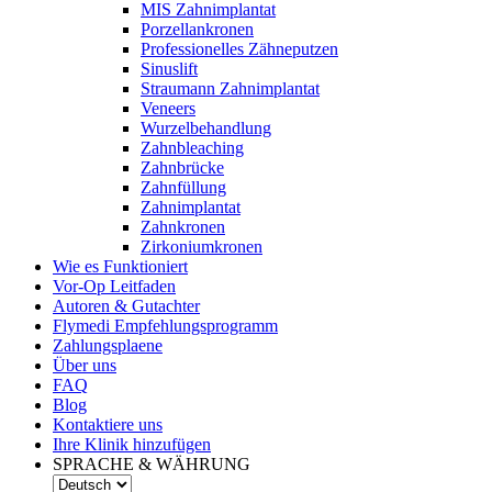
MIS Zahnimplantat
Porzellankronen
Professionelles Zähneputzen
Sinuslift
Straumann Zahnimplantat
Veneers
Wurzelbehandlung
Zahnbleaching
Zahnbrücke
Zahnfüllung
Zahnimplantat
Zahnkronen
Zirkoniumkronen
Wie es Funktioniert
Vor-Op Leitfaden
Autoren & Gutachter
Flymedi Empfehlungsprogramm
Zahlungsplaene
Über uns
FAQ
Blog
Kontaktiere uns
Ihre Klinik hinzufügen
SPRACHE & WÄHRUNG