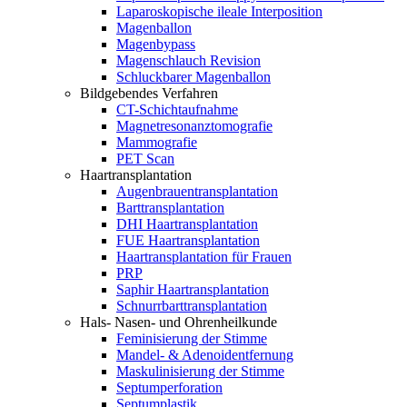
Laparoskopische ileale Interposition
Magenballon
Magenbypass
Magenschlauch Revision
Schluckbarer Magenballon
Bildgebendes Verfahren
CT-Schichtaufnahme
Magnetresonanztomografie
Mammografie
PET Scan
Haartransplantation
Augenbrauentransplantation
Barttransplantation
DHI Haartransplantation
FUE Haartransplantation
Haartransplantation für Frauen
PRP
Saphir Haartransplantation
Schnurrbarttransplantation
Hals- Nasen- und Ohrenheilkunde
Feminisierung der Stimme
Mandel- & Adenoidentfernung
Maskulinisierung der Stimme
Septumperforation
Septumplastik