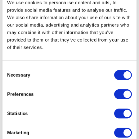
We use cookies to personalise content and ads, to
Beliebte Reiseziele
provide social media features and to analyse our traffic.
We also share information about your use of our site with
Türkei Kliniken
Spain Kliniken
our social media, advertising and analytics partners who
Mexico Kliniken
may combine it with other information that you’ve
Poland Kliniken
provided to them or that they’ve collected from your use
Thailand Kliniken
Hungary Kliniken
of their services.
Colombia Kliniken
Beliebte Behandlungen in Türkei
Consent
Gastric Sleeve Türkei
Necessary
Selection
Nasenkorrektur Türkei
Brustimplantate Türkei
Brustverkleinerung Türkei
Preferences
Gynäkomastie Türkei
Zahnimplantat Türkei
Veneers Türkei
Zahnkronen Türkei
Statistics
Fettabsaugung Türkei
Bariatrische Chirurgie Türkei
Magenbypass Türkei
Marketing
Zahnmedizin Türkei