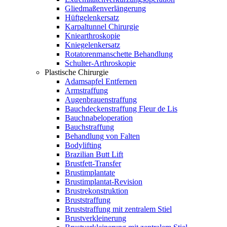
Gliedmaßenverlängerung
Hüftgelenkersatz
Karpaltunnel Chirurgie
Kniearthroskopie
Kniegelenkersatz
Rotatorenmanschette Behandlung
Schulter-Arthroskopie
Plastische Chirurgie
Adamsapfel Entfernen
Armstraffung
Augenbrauenstraffung
Bauchdeckenstraffung Fleur de Lis
Bauchnabeloperation
Bauchstraffung
Behandlung von Falten
Bodylifting
Brazilian Butt Lift
Brustfett-Transfer
Brustimplantate
Brustimplantat-Revision
Brustrekonstruktion
Bruststraffung
Bruststraffung mit zentralem Stiel
Brustverkleinerung