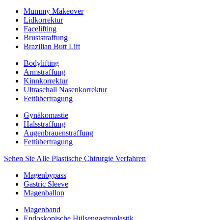
Mummy Makeover
Lidkorrektur
Facelifting
Bruststraffung
Brazilian Butt Lift
Bodylifting
Armstraffung
Kinnkorrektur
Ultraschall Nasenkorrektur
Fettübertragung
Gynäkomastie
Halsstraffung
Augenbrauenstraffung
Fettübertragung
Sehen Sie Alle Plastische Chirurgie Verfahren
Magenbypass
Gastric Sleeve
Magenballon
Magenband
Endoskopische Hülsengastroplastik