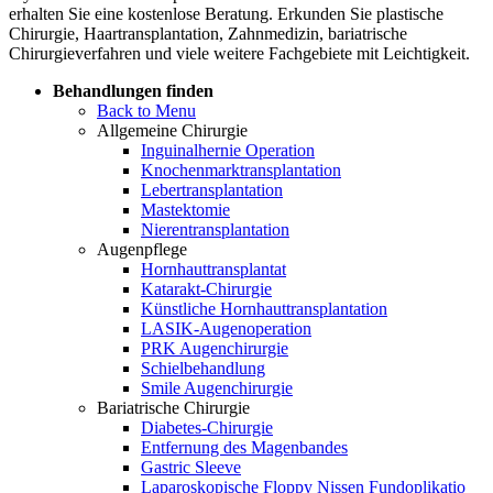
erhalten Sie eine kostenlose Beratung. Erkunden Sie plastische
Chirurgie, Haartransplantation, Zahnmedizin, bariatrische
Chirurgieverfahren und viele weitere Fachgebiete mit Leichtigkeit.
Behandlungen finden
Back to Menu
Allgemeine Chirurgie
Inguinalhernie Operation
Knochenmarktransplantation
Lebertransplantation
Mastektomie
Nierentransplantation
Augenpflege
Hornhauttransplantat
Katarakt-Chirurgie
Künstliche Hornhauttransplantation
LASIK-Augenoperation
PRK Augenchirurgie
Schielbehandlung
Smile Augenchirurgie
Bariatrische Chirurgie
Diabetes-Chirurgie
Entfernung des Magenbandes
Gastric Sleeve
Laparoskopische Floppy Nissen Fundoplikatio