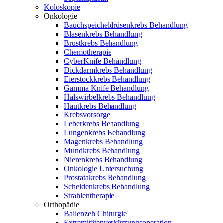
Koloskopie
Onkologie
Bauchspeicheldrüsenkrebs Behandlung
Blasenkrebs Behandlung
Brustkrebs Behandlung
Chemotherapie
CyberKnife Behandlung
Dickdarmkrebs Behandlung
Eierstockkrebs Behandlung
Gamma Knife Behandlung
Halswirbelkrebs Behandlung
Hautkrebs Behandlung
Krebsvorsorge
Leberkrebs Behandlung
Lungenkrebs Behandlung
Magenkrebs Behandlung
Mundkrebs Behandlung
Nierenkrebs Behandlung
Onkologie Untersuchung
Prostatakrebs Behandlung
Scheidenkrebs Behandlung
Strahlentherapie
Orthopädie
Ballenzeh Chirurgie
Extremitätenverkürzungsoperation