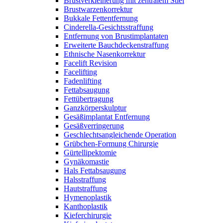
Brustverkleinerung mit zentralem Stiel
Brustwarzenkorrektur
Bukkale Fettentfernung
Cinderella-Gesichtsstraffung
Entfernung von Brustimplantaten
Erweiterte Bauchdeckenstraffung
Ethnische Nasenkorrektur
Facelift Revision
Facelifting
Fadenlifting
Fettabsaugung
Fettübertragung
Ganzkörperskulptur
Gesäßimplantat Entfernung
Gesäßverringerung
Geschlechtsangleichende Operation
Grübchen-Formung Chirurgie
Gürtellipektomie
Gynäkomastie
Hals Fettabsaugung
Halsstraffung
Hautstraffung
Hymenoplastik
Kanthoplastik
Kieferchirurgie