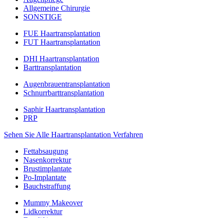
Allgemeine Chirurgie
SONSTIGE
FUE Haartransplantation
FUT Haartransplantation
DHI Haartransplantation
Barttransplantation
Augenbrauentransplantation
Schnurrbarttransplantation
Saphir Haartransplantation
PRP
Sehen Sie Alle Haartransplantation Verfahren
Fettabsaugung
Nasenkorrektur
Brustimplantate
Po-Implantate
Bauchstraffung
Mummy Makeover
Lidkorrektur