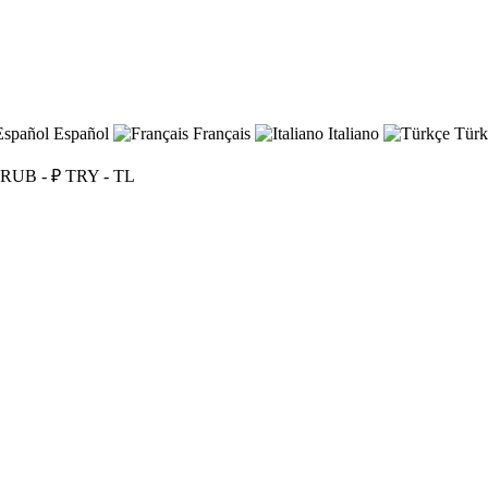
Español
Français
Italiano
Türk
RUB - ₽
TRY - TL