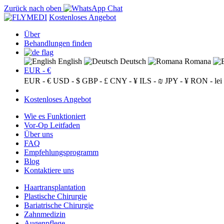
Zurück nach oben
Kostenloses Angebot
Über
Behandlungen finden
English
Deutsch
Romana
EUR - €
EUR - €
USD - $
GBP - £
CNY - ¥
ILS - ₪
JPY - ¥
RON - lei
Kostenloses Angebot
Wie es Funktioniert
Vor-Op Leitfaden
Über uns
FAQ
Empfehlungsprogramm
Blog
Kontaktiere uns
Haartransplantation
Plastische Chirurgie
Bariatrische Chirurgie
Zahnmedizin
Augenpflege