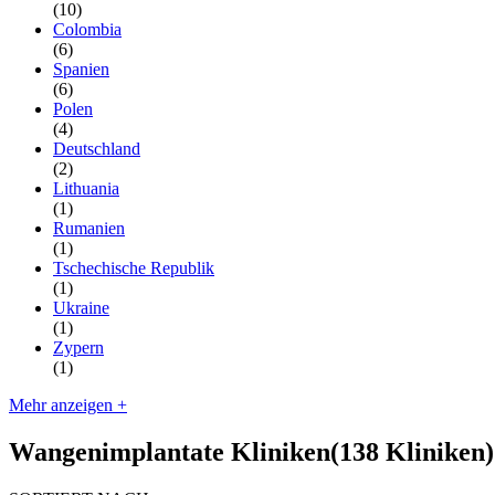
(10)
Colombia
(6)
Spanien
(6)
Polen
(4)
Deutschland
(2)
Lithuania
(1)
Rumanien
(1)
Tschechische Republik
(1)
Ukraine
(1)
Zypern
(1)
Mehr anzeigen +
Wangenimplantate Kliniken
(138 Kliniken)