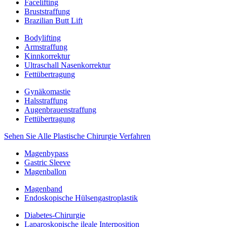
Facelifting
Bruststraffung
Brazilian Butt Lift
Bodylifting
Armstraffung
Kinnkorrektur
Ultraschall Nasenkorrektur
Fettübertragung
Gynäkomastie
Halsstraffung
Augenbrauenstraffung
Fettübertragung
Sehen Sie Alle Plastische Chirurgie Verfahren
Magenbypass
Gastric Sleeve
Magenballon
Magenband
Endoskopische Hülsengastroplastik
Diabetes-Chirurgie
Laparoskopische ileale Interposition