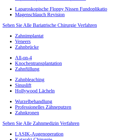
Laparoskopische Floppy Nissen Fundoplikatio
Magenschlauch Revision
Sehen Sie Alle Bariatrische Chirurgie Verfahren
Zahnimplantat
Veneers
Zahnbrücke
All-on-4
Knochentransplantation
Zahnfüllung
Zahnbleaching
Sinuslift
Hollywood Lächeln
Wurzelbehandlung
Professionelles Zähneputzen
Zahnkronen
Sehen Sie Alle Zahnmedizin Verfahren
LASIK-Augenoperation
Katarakt-Chirurgie