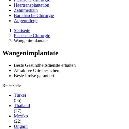
Haartransplantation
Zahnmedizin
Bariatrische Chirurgie
Augenpflege
Startseite
Plastische Chirurgie
Wangenimplantate
Wangenimplantate
Beste Gesundheitsdienste erhalten
Attraktive Orte besuchen
Beste Preise garantiert!
Reiseziele
Türkei
(56)
Thailand
(27)
Mexiko
(22)
Ungarn