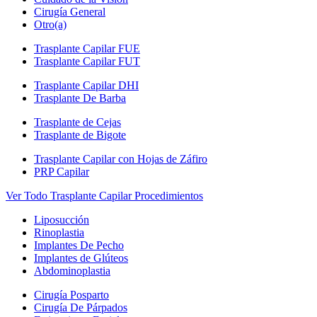
Cirugía General
Otro(a)
Trasplante Capilar FUE
Trasplante Capilar FUT
Trasplante Capilar DHI
Trasplante De Barba
Trasplante de Cejas
Trasplante de Bigote
Trasplante Capilar con Hojas de Záfiro
PRP Capilar
Ver Todo Trasplante Capilar Procedimientos
Liposucción
Rinoplastia
Implantes De Pecho
Implantes de Glúteos
Abdominoplastia
Cirugía Posparto
Cirugía De Párpados