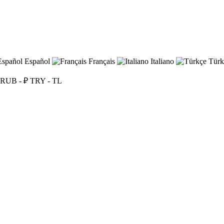
Español
Français
Italiano
Türk
RUB - ₽
TRY - TL