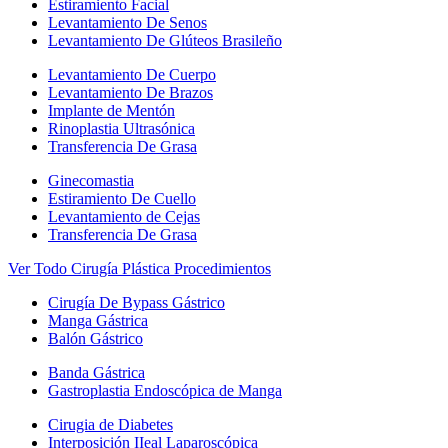
Estiramiento Facial
Levantamiento De Senos
Levantamiento De Glúteos Brasileño
Levantamiento De Cuerpo
Levantamiento De Brazos
Implante de Mentón
Rinoplastia Ultrasónica
Transferencia De Grasa
Ginecomastia
Estiramiento De Cuello
Levantamiento de Cejas
Transferencia De Grasa
Ver Todo Cirugía Plástica Procedimientos
Cirugía De Bypass Gástrico
Manga Gástrica
Balón Gástrico
Banda Gástrica
Gastroplastia Endoscópica de Manga
Cirugia de Diabetes
Interposición IIeal Laparoscópica