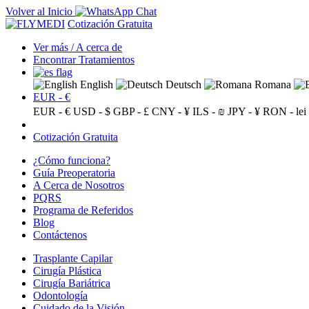
Volver al Inicio
Cotización Gratuita
Ver más / A cerca de
Encontrar Tratamientos
English
Deutsch
Romana
EUR - €
EUR - €
USD - $
GBP - £
CNY - ¥
ILS - ₪
JPY - ¥
RON - lei
Cotización Gratuita
¿Cómo funciona?
Guía Preoperatoria
A Cerca de Nosotros
PQRS
Programa de Referidos
Blog
Contáctenos
Trasplante Capilar
Cirugía Plástica
Cirugía Bariátrica
Odontología
Cuidado de la Visión