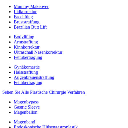
Mummy Makeover
Lidkorrektur
Facelifting
Bruststraffung
Brazilian Butt Lift
Bodylifting
Armstraffung
Kinnkorrektur
Ultraschall Nasenkorrektur
Fettübertragung
Gynäkomastie
Halsstraffung
Augenbrauenstraffung
Fettübertragung
Sehen Sie Alle Plastische Chirurgie Verfahren
Magenbypass
Gastric Sleeve
Magenballon
Magenband
Endoskopische Hülsengastroplastik