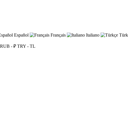
Español
Français
Italiano
Türk
RUB - ₽
TRY - TL