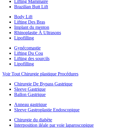
Lifting Mammaire
Brazilian Butt Lift
Body Lift
Lifting Des Bras
Implant du menton
Rhinoplastie À Ultrasons
Lipofilling
Gynécomastie
Lifting Du Cou
Lifting des sourcils
Lipofilling
Voir Tout Chirurgie plastique Procédures
Chirurgie De Bypass Gastrique
Sleeve Gastrique
Ballon Gastrique
Anneau gastrique
Sleeve Gastroplastie Endoscopique
Chirurgie du diabète
Interposition iléale par voie laparoscopique