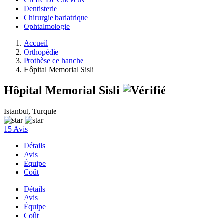
Dentisterie
Chirurgie bariatrique
Ophtalmologie
Accueil
Orthopédie
Prothèse de hanche
Hôpital Memorial Sisli
Hôpital Memorial Sisli
Istanbul, Turquie
15 Avis
Détails
Avis
Équipe
Coût
Détails
Avis
Équipe
Coût