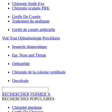
Chirurgie Smile Eye
Chirurgie oculaire PRK
Greffe De Cornée
Traitement du strabisme
Greffe de cornée artificielle
Voir Tout Ophtalmologie Procédures
Imagerie diagnostique
Ear, Nose and Throat
Orthopédie
Chirurgie de la colonne vertébrale
Oncologie
RECHERCHER
FERMER
X
RECHERCHES POPULAIRES
Chirurgie plastique
Greffe De Cheveux