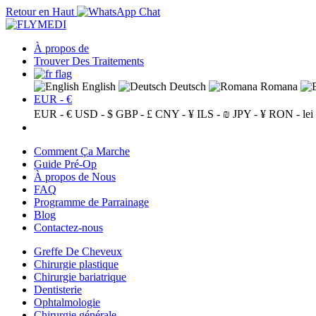
Retour en Haut
À propos de
Trouver Des Traitements
English
Deutsch
Romana
EUR - €
EUR - €
USD - $
GBP - £
CNY - ¥
ILS - ₪
JPY - ¥
RON - lei
Comment Ça Marche
Guide Pré-Op
À propos de Nous
FAQ
Programme de Parrainage
Blog
Contactez-nous
Greffe De Cheveux
Chirurgie plastique
Chirurgie bariatrique
Dentisterie
Ophtalmologie
Chirurgie générale