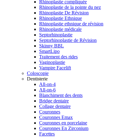
Rhinoplastie compliquée
Rhinoplastie de la pointe du nez
Rhinoplastie De Révision
Rhinoplastie Ethnique
Rhinoplastie ethnique de révision
Rhinoplastie médicale
Septorhinoplastie
Septorhinoplastie de Révision
Skinny BBL
SmartLipo
Traitement des rides
Vaginoplastie
Vampire Facelift
Coloscopie
Dentisterie
All-on-4
All-on-6
Blanchiment des dents
Bridge dentaire
Collage dentaire
Couronnes
Couronnes Emax
Couronnes en porcelaine
Couronnes En Zirconium
Facettes