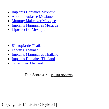
Traitements Populaires en Mexique
Implants Dentaires Mexique
Abdominoplastie Mexique
Mummy Makeover Mexique
Implants Mammaires Mexique
Liposuccion Mexique
Traitements Populaires en Thailand
Rhinoplastie Thailand
Facettes Thailand
Implants Mammaires Thailand
Implants Dentaires Thailand
Couronnes Thailand
Copyright 2015 - 2026 © FlyMedi |
Termes et conditions
|
Politique
de confidentialité