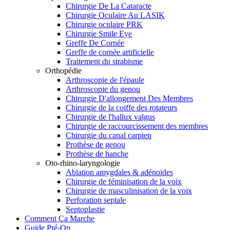
Chirurgie De La Cataracte
Chirurgie Oculaire Au LASIK
Chirurgie oculaire PRK
Chirurgie Smile Eye
Greffe De Cornée
Greffe de cornée artificielle
Traitement du strabisme
Orthopédie
Arthroscopie de l'épaule
Arthroscopie du genou
Chirurgie D'allongement Des Membres
Chirurgie de la coiffe des rotateurs
Chirurgie de l'hallux valgus
Chirurgie de raccourcissement des membres
Chirurgie du canal carpien
Prothèse de genou
Prothèse de hanche
Oto-rhino-laryngologie
Ablation amygdales & adénoïdes
Chirurgie de féminisation de la voix
Chirurgie de masculinisation de la voix
Perforation septale
Septoplastie
Comment Ça Marche
Guide Pré-Op