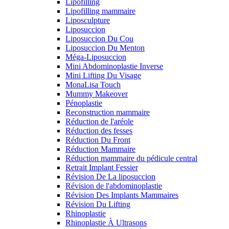
Lipofilling
Lipofilling mammaire
Liposculpture
Liposuccion
Liposuccion Du Cou
Liposuccion Du Menton
Méga-Liposuccion
Mini Abdominoplastie Inverse
Mini Lifting Du Visage
MonaLisa Touch
Mummy Makeover
Pénoplastie
Reconstruction mammaire
Réduction de l'aréole
Réduction des fesses
Réduction Du Front
Réduction Mammaire
Réduction mammaire du pédicule central
Retrait Implant Fessier
Révision De La liposuccion
Révision de l'abdominoplastie
Révision Des Implants Mammaires
Révision Du Lifting
Rhinoplastie
Rhinoplastie À Ultrasons