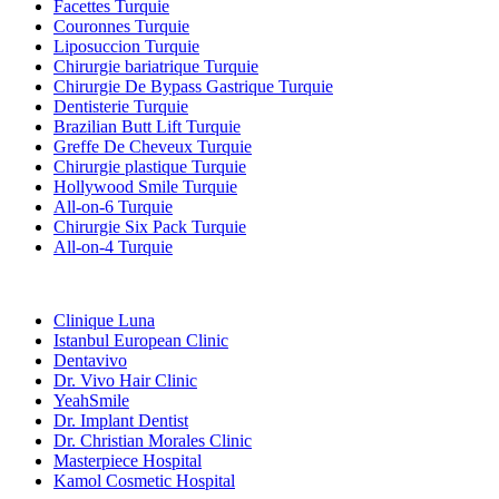
Facettes Turquie
Couronnes Turquie
Liposuccion Turquie
Chirurgie bariatrique Turquie
Chirurgie De Bypass Gastrique Turquie
Dentisterie Turquie
Brazilian Butt Lift Turquie
Greffe De Cheveux Turquie
Chirurgie plastique Turquie
Hollywood Smile Turquie
All-on-6 Turquie
Chirurgie Six Pack Turquie
All-on-4 Turquie
Cliniques Populaires
Clinique Luna
Istanbul European Clinic
Dentavivo
Dr. Vivo Hair Clinic
YeahSmile
Dr. Implant Dentist
Dr. Christian Morales Clinic
Masterpiece Hospital
Kamol Cosmetic Hospital