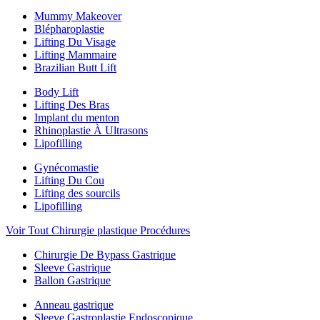
Mummy Makeover
Blépharoplastie
Lifting Du Visage
Lifting Mammaire
Brazilian Butt Lift
Body Lift
Lifting Des Bras
Implant du menton
Rhinoplastie À Ultrasons
Lipofilling
Gynécomastie
Lifting Du Cou
Lifting des sourcils
Lipofilling
Voir Tout Chirurgie plastique Procédures
Chirurgie De Bypass Gastrique
Sleeve Gastrique
Ballon Gastrique
Anneau gastrique
Sleeve Gastroplastie Endoscopique