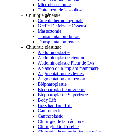
Microdiscectomie
Traitement de la scoliose
Chirurgie générale
Cure de hernie inguinale
Greffe De Moelle Osseuse
Mastectomie
Transplantation du foie
Transplantation rénale
Chirurgie plastique
Abdominoplastie
Abdominoplastie étendue
Abdominoplastie Fleur de Lys
Ablation d'un implant mammaire
Augmentation des lèvres
Augmentation du menton
Blépharoplastie
Blépharoplastie inférieure
Blépharoplastie Supérieure
Body Lift
Brazilian Butt Lift
Canthopexie
Canthoplastie
Chirurgie de la mâchoire
Chirurgie De L'oreille
Chirurgie de réattribution sexuelle