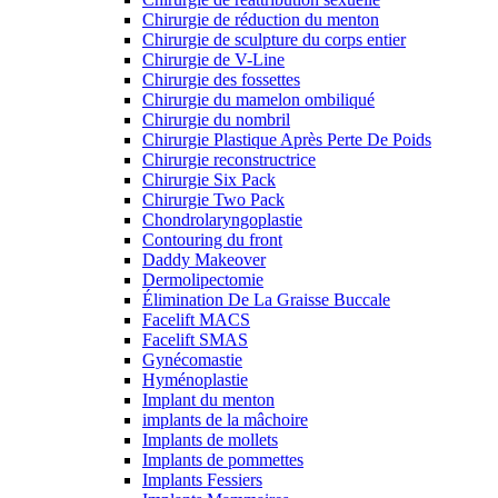
Chirurgie de réduction du menton
Chirurgie de sculpture du corps entier
Chirurgie de V-Line
Chirurgie des fossettes
Chirurgie du mamelon ombiliqué
Chirurgie du nombril
Chirurgie Plastique Après Perte De Poids
Chirurgie reconstructrice
Chirurgie Six Pack
Chirurgie Two Pack
Chondrolaryngoplastie
Contouring du front
Daddy Makeover
Dermolipectomie
Élimination De La Graisse Buccale
Facelift MACS
Facelift SMAS
Gynécomastie
Hyménoplastie
Implant du menton
implants de la mâchoire
Implants de mollets
Implants de pommettes
Implants Fessiers