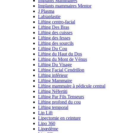
Implants Mammaires
Implants mammaires Mentor
J Plasma
Labiaplastie
Lifting centro-facial
Lifting Des Bras
Lifting des cuisses
Lifting des fesses
Lifting des sourcils
Lifting Du Cou
Lifting du Haut du Dos
Lifting du Mont de Vénus
Lifting Du Visage
Lifting Facial Cendrillon
Lifting inférieur
Lifting Mammaire
Lifting mammaire à pédicule central
Lifting Néfertiti
Lifting Par Fils Tenseurs
Lifting profond du cou
Lifting temporal
Lip Lift
Lipectomie en ceinture
Lipo 360
Lipœdème