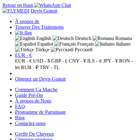
Retour en Haut
Devis Gratuit
À propos de
Trouver Des Traitements
English
Deutsch
Romana
Español
Français
Italiano
Türkçe
Русский
EUR - €
EUR - €
USD - $
GBP - £
CNY - ¥
ILS - ₪
JPY - ¥
RON -
lei
RUB - ₽
TRY - TL
Obtenez un Devis Gratuit
Comment Ça Marche
Guide Pré-Op
À propos de Nous
FAQ
Programme de Parrainage
Blog
Contactez-nous
Greffe De Cheveux
Chirurgie plastique