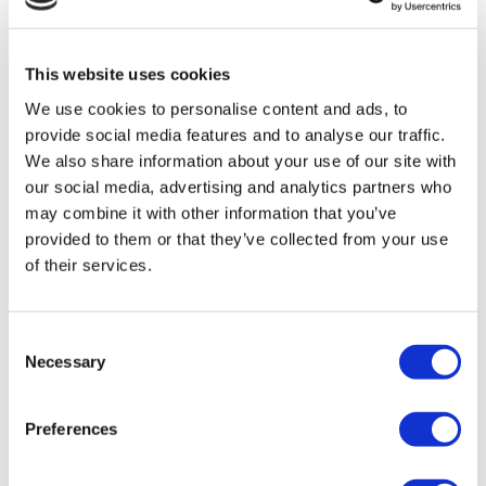
TÜRSAB – Les transactions sur flymedi.com sont gérées par
MIRAC SARA TOURISM, une agence de voyage de
Groupe A enregistrée auprès de TÜRSAB (Certificat No:
This website uses cookies
12276).
Tous les traitements sont effectués par un établissement de
We use cookies to personalise content and ads, to
santé certifié en tourisme de santé.
provide social media features and to analyse our traffic.
We also share information about your use of our site with
À propos de Nous
our social media, advertising and analytics partners who
Comment Ça Marche
may combine it with other information that you’ve
Guide Pré-Op
provided to them or that they’ve collected from your use
Auteurs & évaluateurs
Flymedi Programme de Parrainage
of their services.
Plans De Paiement
Carrières
FAQ
Consent
Blog
Politique de confidentialité
Necessary
Selection
Termes et conditions
Politique d'annulation
Contactez-nous
Preferences
Ajoutez votre clinique