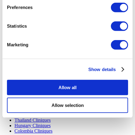
FAQ
Blog
Preferences
Politique de confidentialité
Termes et conditions
Politique d'annulation
Statistics
Contactez-nous
Ajoutez votre clinique
Marketing
Show details
Allow all
Destinations Populaires
Turquie Cliniques
Spain Cliniques
Allow selection
Mexico Cliniques
Poland Cliniques
Thailand Cliniques
Hungary Cliniques
Colombia Cliniques