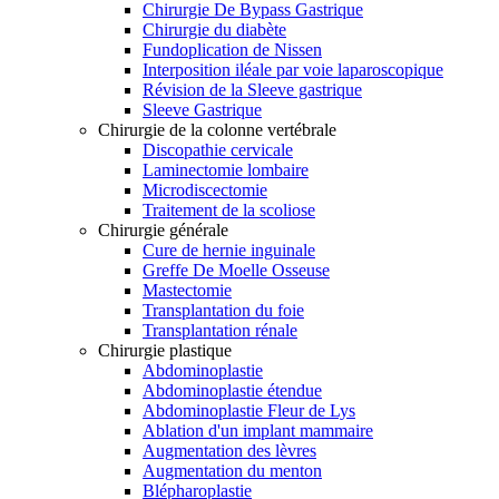
Chirurgie De Bypass Gastrique
Chirurgie du diabète
Fundoplication de Nissen
Interposition iléale par voie laparoscopique
Révision de la Sleeve gastrique
Sleeve Gastrique
Chirurgie de la colonne vertébrale
Discopathie cervicale
Laminectomie lombaire
Microdiscectomie
Traitement de la scoliose
Chirurgie générale
Cure de hernie inguinale
Greffe De Moelle Osseuse
Mastectomie
Transplantation du foie
Transplantation rénale
Chirurgie plastique
Abdominoplastie
Abdominoplastie étendue
Abdominoplastie Fleur de Lys
Ablation d'un implant mammaire
Augmentation des lèvres
Augmentation du menton
Blépharoplastie