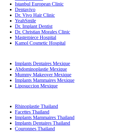
Istanbul European Clinic
Dentavivo
Dr. Vivo Hair Clinic
YeahSmile
Dr. Implant Dentist
Dr. Christian Morales Clinic
Masterpiece Hospital
Kamol Cosmetic Hospital
Traitements Populaires en Mexique
Implants Dentaires Mexique
Abdominoplastie Mexique
Mummy Makeover Mexique
Implants Mammaires Mexique
Liposuccion Mexique
Traitements Populaires en Thailand
Rhinoplastie Thailand
Facettes Thailand
Implants Mammaires Thailand
Implants Dentaires Thailand
Couronnes Thailand