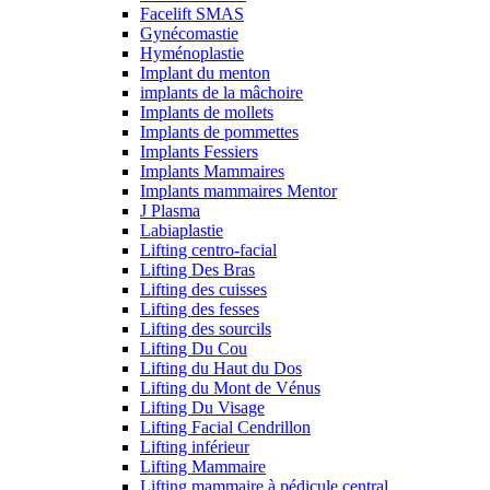
Facelift SMAS
Gynécomastie
Hyménoplastie
Implant du menton
implants de la mâchoire
Implants de mollets
Implants de pommettes
Implants Fessiers
Implants Mammaires
Implants mammaires Mentor
J Plasma
Labiaplastie
Lifting centro-facial
Lifting Des Bras
Lifting des cuisses
Lifting des fesses
Lifting des sourcils
Lifting Du Cou
Lifting du Haut du Dos
Lifting du Mont de Vénus
Lifting Du Visage
Lifting Facial Cendrillon
Lifting inférieur
Lifting Mammaire
Lifting mammaire à pédicule central