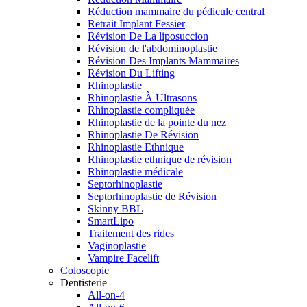
Réduction mammaire du pédicule central
Retrait Implant Fessier
Révision De La liposuccion
Révision de l'abdominoplastie
Révision Des Implants Mammaires
Révision Du Lifting
Rhinoplastie
Rhinoplastie À Ultrasons
Rhinoplastie compliquée
Rhinoplastie de la pointe du nez
Rhinoplastie De Révision
Rhinoplastie Ethnique
Rhinoplastie ethnique de révision
Rhinoplastie médicale
Septorhinoplastie
Septorhinoplastie de Révision
Skinny BBL
SmartLipo
Traitement des rides
Vaginoplastie
Vampire Facelift
Coloscopie
Dentisterie
All-on-4