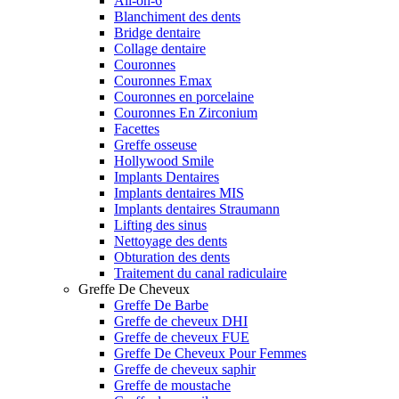
All-on-6
Blanchiment des dents
Bridge dentaire
Collage dentaire
Couronnes
Couronnes Emax
Couronnes en porcelaine
Couronnes En Zirconium
Facettes
Greffe osseuse
Hollywood Smile
Implants Dentaires
Implants dentaires MIS
Implants dentaires Straumann
Lifting des sinus
Nettoyage des dents
Obturation des dents
Traitement du canal radiculaire
Greffe De Cheveux
Greffe De Barbe
Greffe de cheveux DHI
Greffe de cheveux FUE
Greffe De Cheveux Pour Femmes
Greffe de cheveux saphir
Greffe de moustache