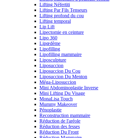
Lifting Néfertiti
Lifting Par Fils Tenseurs
Lifting profond du cou
Lifting temporal
Lip Lift
Lipectomie en ceinture
Lipo 360
Lipœdème
Lipofilling
Lipofilling mammaire
Liposculpture
Liposuccion
Liposuccion Du Cou
Liposuccion Du Menton
Méga-Liposuccion
Mini Abdominoplastie Inverse
Mini Lifting Du Visage
MonaLisa Touch
Mummy Makeover
Pénoplastie
Reconstruction mammaire
Réduction de l'aréole
Réduction des fesses
Réduction Du Front
Réduction Mammaire