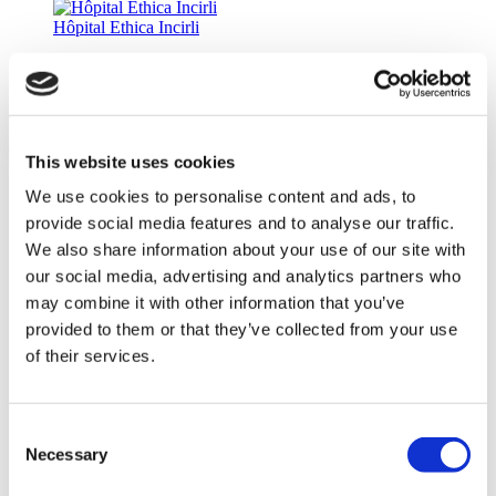
Hôpital Ethica Incirli
Hôpital Acibadem Bodrum
Turan &Turan Clinic
Demandez un Devis
This website uses cookies
Flymedi
We use cookies to personalise content and ads, to
TÜRSAB – Les transactions sur flymedi.com sont gérées par
MIRAC SARA TOURISM, une agence de voyage de
provide social media features and to analyse our traffic.
Groupe A enregistrée auprès de TÜRSAB (Certificat No:
We also share information about your use of our site with
12276).
our social media, advertising and analytics partners who
Tous les traitements sont effectués par un établissement de
santé certifié en tourisme de santé.
may combine it with other information that you’ve
provided to them or that they’ve collected from your use
of their services.
À propos de Nous
Comment Ça Marche
Guide Pré-Op
Auteurs & évaluateurs
Consent
Flymedi Programme de Parrainage
Necessary
Selection
Plans De Paiement
Carrières