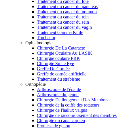
Traitement du cancer du foie
Traitement du cancer du pancréas
Traitement du cancer du poumon
Traitement du cancer du rein
Traitement du cancer du sein
Traitement du cancer du vagin
Traitement Gamma Knife
Truebeam
Ophtalmologie
Chirurgie De La Cataracte
Chirurgie Oculaire Au LASIK
Chirurgie oculaire PRK
Chirurgie Smile Eye
Greffe De Cornée
Greffe de cornée artificielle
Traitement du strabisme
Orthopédie
Arthroscopie de l'épaule
Arthroscopie du genou
Chirurgie D'allongement Des Membres
Chirurgie de la coiffe des rotateurs
Chirurgie de l'hallux valgus
Chirurgie de raccourcissement des membres
Chirurgie du canal carpien
Prothèse de genou