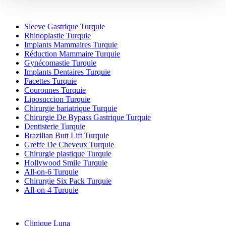
Traitements Populaires en Turquie
Sleeve Gastrique Turquie
Rhinoplastie Turquie
Implants Mammaires Turquie
Réduction Mammaire Turquie
Gynécomastie Turquie
Implants Dentaires Turquie
Facettes Turquie
Couronnes Turquie
Liposuccion Turquie
Chirurgie bariatrique Turquie
Chirurgie De Bypass Gastrique Turquie
Dentisterie Turquie
Brazilian Butt Lift Turquie
Greffe De Cheveux Turquie
Chirurgie plastique Turquie
Hollywood Smile Turquie
All-on-6 Turquie
Chirurgie Six Pack Turquie
All-on-4 Turquie
Cliniques Populaires
Clinique Luna