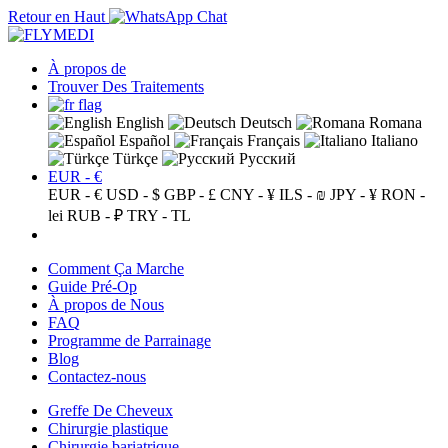
Retour en Haut
À propos de
Trouver Des Traitements
English
Deutsch
Romana
Español
Français
Italiano
Türkçe
Русский
EUR - €
EUR - €
USD - $
GBP - £
CNY - ¥
ILS - ₪
JPY - ¥
RON -
lei
RUB - ₽
TRY - TL
Comment Ça Marche
Guide Pré-Op
À propos de Nous
FAQ
Programme de Parrainage
Blog
Contactez-nous
Greffe De Cheveux
Chirurgie plastique
Chirurgie bariatrique