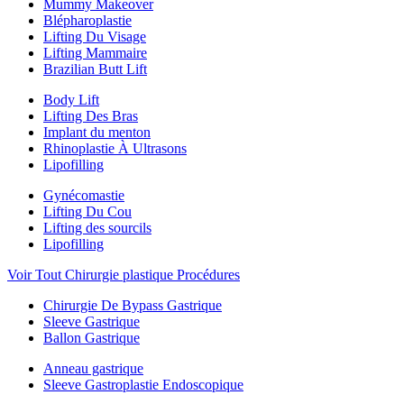
Mummy Makeover
Blépharoplastie
Lifting Du Visage
Lifting Mammaire
Brazilian Butt Lift
Body Lift
Lifting Des Bras
Implant du menton
Rhinoplastie À Ultrasons
Lipofilling
Gynécomastie
Lifting Du Cou
Lifting des sourcils
Lipofilling
Voir Tout Chirurgie plastique Procédures
Chirurgie De Bypass Gastrique
Sleeve Gastrique
Ballon Gastrique
Anneau gastrique
Sleeve Gastroplastie Endoscopique