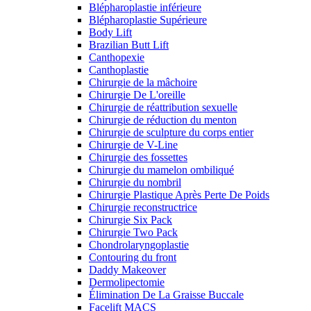
Blépharoplastie inférieure
Blépharoplastie Supérieure
Body Lift
Brazilian Butt Lift
Canthopexie
Canthoplastie
Chirurgie de la mâchoire
Chirurgie De L'oreille
Chirurgie de réattribution sexuelle
Chirurgie de réduction du menton
Chirurgie de sculpture du corps entier
Chirurgie de V-Line
Chirurgie des fossettes
Chirurgie du mamelon ombiliqué
Chirurgie du nombril
Chirurgie Plastique Après Perte De Poids
Chirurgie reconstructrice
Chirurgie Six Pack
Chirurgie Two Pack
Chondrolaryngoplastie
Contouring du front
Daddy Makeover
Dermolipectomie
Élimination De La Graisse Buccale
Facelift MACS