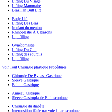
Lifting Du Visage
Lifting Mammaire
Brazilian Butt Lift
Body Lift
Lifting Des Bras
Implant du menton
Rhinoplastie À Ultrasons
Lipofilling
Gynécomastie
Lifting Du Cou
Lifting des sourcils
Lipofilling
Voir Tout Chirurgie plastique Procédures
Chirurgie De Bypass Gastrique
Sleeve Gastrique
Ballon Gastrique
Anneau gastrique
Sleeve Gastroplastie Endoscopique
Chirurgie du diabète
Interposition iléale par voie laparoscopique