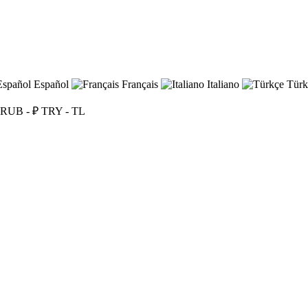
Español
Français
Italiano
Türk
RUB - ₽
TRY - TL