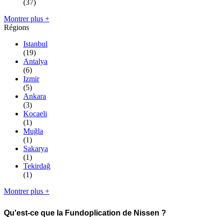
(37)
Montrer plus +
Régions
Istanbul
(19)
Antalya
(6)
Izmir
(5)
Ankara
(3)
Kocaeli
(1)
Muğla
(1)
Sakarya
(1)
Tekirdağ
(1)
Montrer plus +
Qu'est-ce que la Fundoplication de Nissen ?