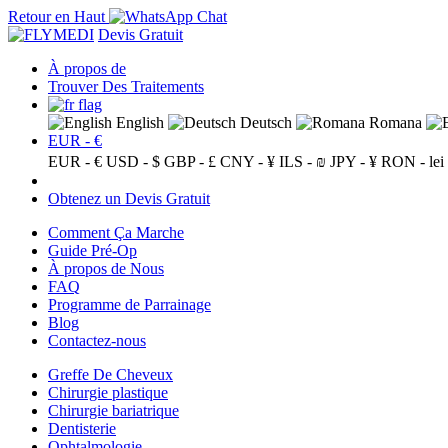
Retour en Haut
Devis Gratuit
À propos de
Trouver Des Traitements
English
Deutsch
Romana
EUR - €
EUR - €
USD - $
GBP - £
CNY - ¥
ILS - ₪
JPY - ¥
RON - lei
Obtenez un Devis Gratuit
Comment Ça Marche
Guide Pré-Op
À propos de Nous
FAQ
Programme de Parrainage
Blog
Contactez-nous
Greffe De Cheveux
Chirurgie plastique
Chirurgie bariatrique
Dentisterie
Ophtalmologie