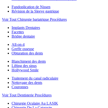
Fundoplication de Nissen
Révision de la Sleeve gastrique
Voir Tout Chirurgie bariatrique Procédures
Implants Dentaires
Facettes
Bridge dentaire
All-on-4
Greffe osseuse
Obturation des dents
Blanchiment des dents
Lifting des sinus
Hollywood Smile
Traitement du canal radiculaire
Nettoyage des dents
Couronnes
Voir Tout Dentisterie Procédures
Chirurgie Oculaire Au LASIK
Chirurgie De La Cataracte