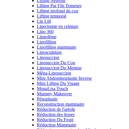
Lifting Néfertiti
Lifting Par Fils Tenseurs
Lifting profond du cou
Lifting temporal
Lip Lift
Lipectomie en ceinture
Lipo 360
Lipœdème
Lipofilling
Lipofilling mammaire
Liposculpture
Liposuccion
Liposuccion Du Cou
Liposuccion Du Menton
Méga-Liposuccion
Mini Abdominoplastie Inverse
Mini Lifting Du Visage
MonaLisa Touch
Mummy Makeover
Pénoplastie
Reconstruction mammaire
Réduction de l'aréole
Réduction des fesses
Réduction Du Front
Réduction Mammaire