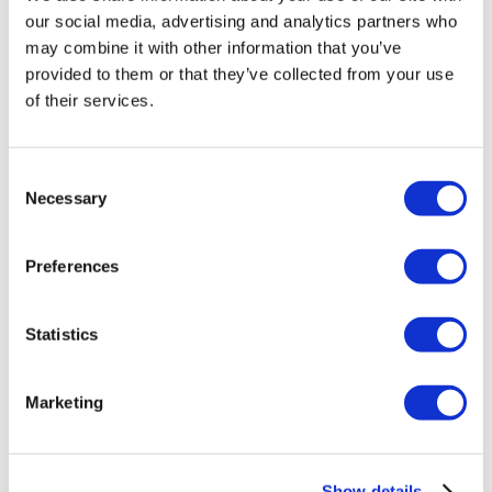
Destinations
(1 Opt. Sélectionnée)
our social media, advertising and analytics partners who
Retour
Destinations
may combine it with other information that you’ve
Ukraine
(1)
Régions
provided to them or that they’ve collected from your use
Retour
Régions
of their services.
Kiev
(1)
Flymedi
Consent
TÜRSAB – Les transactions sur flymedi.com sont gérées par
Necessary
Selection
MIRAC SARA TOURISM, une agence de voyage de
Groupe A enregistrée auprès de TÜRSAB (Certificat No:
12276).
Tous les traitements sont effectués par un établissement de
Preferences
santé certifié en tourisme de santé.
Statistics
À propos de Nous
Comment Ça Marche
Guide Pré-Op
Auteurs & évaluateurs
Marketing
Flymedi Programme de Parrainage
Plans De Paiement
Carrières
FAQ
Show details