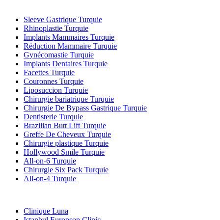
Traitements Populaires en Turquie
Sleeve Gastrique Turquie
Rhinoplastie Turquie
Implants Mammaires Turquie
Réduction Mammaire Turquie
Gynécomastie Turquie
Implants Dentaires Turquie
Facettes Turquie
Couronnes Turquie
Liposuccion Turquie
Chirurgie bariatrique Turquie
Chirurgie De Bypass Gastrique Turquie
Dentisterie Turquie
Brazilian Butt Lift Turquie
Greffe De Cheveux Turquie
Chirurgie plastique Turquie
Hollywood Smile Turquie
All-on-6 Turquie
Chirurgie Six Pack Turquie
All-on-4 Turquie
Cliniques Populaires
Clinique Luna
Istanbul European Clinic