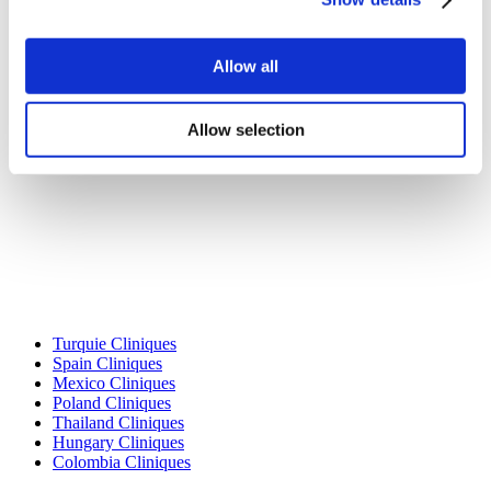
Blog
Politique de confidentialité
Termes et conditions
Allow all
Politique d'annulation
Contactez-nous
Ajoutez votre clinique
Allow selection
Destinations Populaires
Turquie Cliniques
Spain Cliniques
Mexico Cliniques
Poland Cliniques
Thailand Cliniques
Hungary Cliniques
Colombia Cliniques