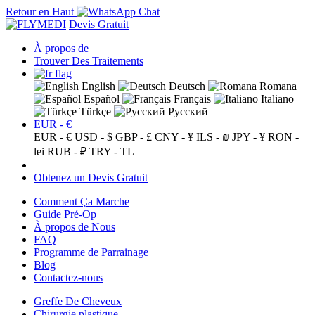
Retour en Haut
Devis Gratuit
À propos de
Trouver Des Traitements
English
Deutsch
Romana
Español
Français
Italiano
Türkçe
Русский
EUR - €
EUR - €
USD - $
GBP - £
CNY - ¥
ILS - ₪
JPY - ¥
RON -
lei
RUB - ₽
TRY - TL
Obtenez un Devis Gratuit
Comment Ça Marche
Guide Pré-Op
À propos de Nous
FAQ
Programme de Parrainage
Blog
Contactez-nous
Greffe De Cheveux
Chirurgie plastique