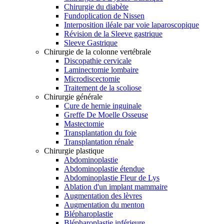
Chirurgie du diabète
Fundoplication de Nissen
Interposition iléale par voie laparoscopique
Révision de la Sleeve gastrique
Sleeve Gastrique
Chirurgie de la colonne vertébrale
Discopathie cervicale
Laminectomie lombaire
Microdiscectomie
Traitement de la scoliose
Chirurgie générale
Cure de hernie inguinale
Greffe De Moelle Osseuse
Mastectomie
Transplantation du foie
Transplantation rénale
Chirurgie plastique
Abdominoplastie
Abdominoplastie étendue
Abdominoplastie Fleur de Lys
Ablation d'un implant mammaire
Augmentation des lèvres
Augmentation du menton
Blépharoplastie
Blépharoplastie inférieure