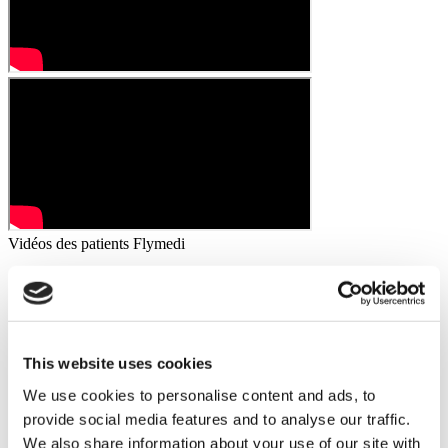
Vidéos des patients Flymedi
FILTRER
TOUT EFFACER
Traitements
Retour
Traitements
Ablation d'un anneau gastrique
Ballon Gastrique
(1)
(1)
Ballon Gastrique à Avaler
Chirurgie bariatrique de
(1)
This website uses cookies
révision
Chirurgie De Bypass Gastrique
(1)
(1)
Chirurgie du diabète
Fundoplication de Nissen
(1)
(1)
We use cookies to personalise content and ads, to
Interposition iléale par voie laparoscopique
Mini
(1)
provide social media features and to analyse our traffic.
Gastric Bypass
Révision de la Sleeve gastrique
(1)
(1)
Sleeve Gastrique
(1)
We also share information about your use of our site with