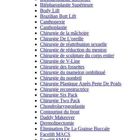
Blépharoplastie Supérieure
Body Lift
Brazilian Butt Lift
Canthopexie
Canthoplastie
Chirurgie de la mâchoire
Chirurgie De L'oreille
Chirurgie de réattribution sexuelle
Chirurgie de réduction du menton
Chirurgie de sculpture du corps entier
Chirurgie de V-Line
Chirurgie des fossettes
Chirurgie du mamelon ombiliqué
Chirurgie du nombril
Chirurgie Plastique Après Perte De Poids
Chirurgie reconstructrice
Chirurgie Six Pack
Chirurgie Two Pack
Chondrolaryngoplastie
Contouring du front
Daddy Makeover
Dermolipectomie
Élimination De La Graisse Buccale
Facelift MACS
Facelift SMAS