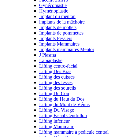
Gynécomastie
Hyménoplastie
Implant du menton
implants de la mâchoire
Implants de mollets
Implants de pommettes
Implants Fessiers
Implants Mammaires
Implants mammaires Mentor
J Plasma
Labiaplastie
Lifting centro-facial
Lifting Des Bras
Lifting des cuisses
Lifting des fesses
Lifting des sourcils
Lifting Du Cou
Lifting du Haut du Dos
Lifting du Mont de Vénus
Lifting Du Visage
Lifting Facial Cendrillon
Lifting inférieur
Lifting Mammaire
Lifting mammaire à pédicule central