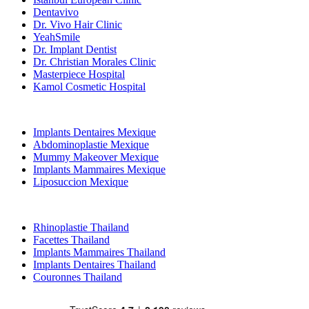
Dentavivo
Dr. Vivo Hair Clinic
YeahSmile
Dr. Implant Dentist
Dr. Christian Morales Clinic
Masterpiece Hospital
Kamol Cosmetic Hospital
Traitements Populaires en Mexique
Implants Dentaires Mexique
Abdominoplastie Mexique
Mummy Makeover Mexique
Implants Mammaires Mexique
Liposuccion Mexique
Traitements Populaires en Thailand
Rhinoplastie Thailand
Facettes Thailand
Implants Mammaires Thailand
Implants Dentaires Thailand
Couronnes Thailand