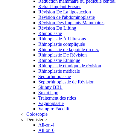
Réduction mammaire du pédicule central
Retrait Implant Fessier
Révision De La liposuccion
Révision de l'abdominoplastie
Révision Des Implants Mammaires
Révision Du Lifting
Rhinoplastie
Rhinoplastie À Ultrasons
Rhinoplastie compliquée
Rhinoplastie de la pointe du nez
Rhinoplastie De Révision
Rhinoplastie Ethnique
Rhinoplastie ethnique de révision
Rhinoplastie médicale
Septorhinoplastie
Septorhinoplastie de Révision
Skinny BBL
SmartLipo
Traitement des rides
Vaginoplastie
Vampire Facelift
Coloscopie
Dentisterie
All-on-4
All-on-6