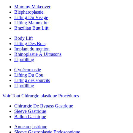
Mummy Makeover
Blépharoplastie
Lifting Du Visage
Lifting Mammaire
Brazilian Butt Lift
Body Lift
Lifting Des Bras
Implant du menton
Rhinoplastie À Ultrasons
Lipofilling
Gynécomastie
Lifting Du Cou
Lifting des sourcils
Lipofilling
Voir Tout Chirurgie plastique Procédures
Chirurgie De Bypass Gastrique
Sleeve Gastrique
Ballon Gastrique
Anneau gastrique
Sleeve Gastroplastie Endoscopique