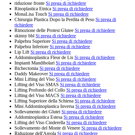
riduzione fronte
Si prega di richiedere
Rinoplastica Etnica
Si prega di richiedere
MonaLisa Touch
Si prega di richiedere
Chirurgia Plastica Dopo la Perdita di Peso
Si prega di
richiedere
Rimozione delle Protesi Glutee
Si prega di richiedere
skinny bbl
Si prega di richiedere
Palpebra Superiore
Si prega di richiedere
Palpebra Inferiore
Si prega di richiedere
Lip Lift
Si prega di richiedere
Addominoplastica Fleur de Lis
Si prega di richiedere
Impianti Mandibolari
Si prega di richiedere
Bichectomia
Si prega di richiedere
Daddy Makeover
Si prega di richiedere
Mini Lifting del Viso
Si prega di richiedere
Lifting del Viso SMAS
Si prega di richiedere
Lifting Profondo del Collo
Si prega di richiedere
Lifting del Viso MACS
Si prega di richiedere
Lifting Superiore della Schiena
Si prega di richiedere
Mini Addominoplastica Inversa
Si prega di richiedere
Sollevamento dei Glutei
Si prega di richiedere
Addominoplastica Estesa
Si prega di richiedere
Lifting del Viso Cinderella
Si prega di richiedere
Sollevamento del Monte di Venere
Si prega di richiedere
Riduzione dell'Areola
Si prega di richiedere