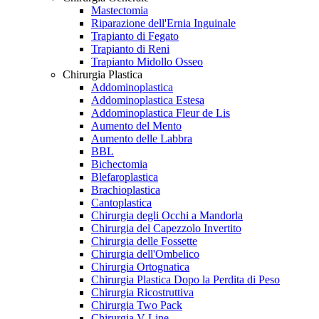
Mastectomia
Riparazione dell'Ernia Inguinale
Trapianto di Fegato
Trapianto di Reni
Trapianto Midollo Osseo
Chirurgia Plastica
Addominoplastica
Addominoplastica Estesa
Addominoplastica Fleur de Lis
Aumento del Mento
Aumento delle Labbra
BBL
Bichectomia
Blefaroplastica
Brachioplastica
Cantoplastica
Chirurgia degli Occhi a Mandorla
Chirurgia del Capezzolo Invertito
Chirurgia delle Fossette
Chirurgia dell'Ombelico
Chirurgia Ortognatica
Chirurgia Plastica Dopo la Perdita di Peso
Chirurgia Ricostruttiva
Chirurgia Two Pack
Chirurgia V-Line