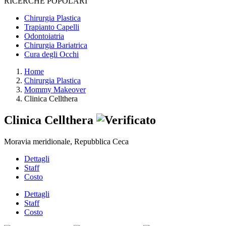
RICERCHE POPOLARI
Chirurgia Plastica
Trapianto Capelli
Odontoiatria
Chirurgia Bariatrica
Cura degli Occhi
Home
Chirurgia Plastica
Mommy Makeover
Clinica Cellthera
Clinica Cellthera
Moravia meridionale, Repubblica Ceca
Dettagli
Staff
Costo
Dettagli
Staff
Costo