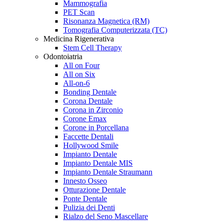
Mammografia
PET Scan
Risonanza Magnetica (RM)
Tomografia Computerizzata (TC)
Medicina Rigenerativa
Stem Cell Therapy
Odontoiatria
All on Four
All on Six
All-on-6
Bonding Dentale
Corona Dentale
Corona in Zirconio
Corone Emax
Corone in Porcellana
Faccette Dentali
Hollywood Smile
Impianto Dentale
Impianto Dentale MIS
Impianto Dentale Straumann
Innesto Osseo
Otturazione Dentale
Ponte Dentale
Pulizia dei Denti
Rialzo del Seno Mascellare