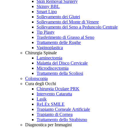
Skin Removal Surgery
Skinny BBL
Smart Lipo
Sollevamento dei Glutei
Sollevamento del Monte di Venere
Sollevamento del Seno a Peduncolo Centrale
Tip Plasty
Trasferimento di Grasso al Seno
Trattamento delle Rughe
Vaginoplastica
Chirurgia Spinale
Laminectomia
Malattia del Disco Cervicale
Microdiscectomia
Trattamento della Scoliosi
Colonscopia
Cura degli Occhi
Chirurgia Oculare PRK
Intervento Cataratta
Lasik
ReLEx SMILE
Trapianto Corneale Artificiale
Trapianto di Cornea
Trattamento dello Strabismo
Diagnostica per Immagini