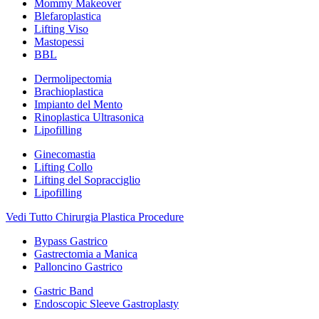
Mommy Makeover
Blefaroplastica
Lifting Viso
Mastopessi
BBL
Dermolipectomia
Brachioplastica
Impianto del Mento
Rinoplastica Ultrasonica
Lipofilling
Ginecomastia
Lifting Collo
Lifting del Sopracciglio
Lipofilling
Vedi Tutto Chirurgia Plastica Procedure
Bypass Gastrico
Gastrectomia a Manica
Palloncino Gastrico
Gastric Band
Endoscopic Sleeve Gastroplasty