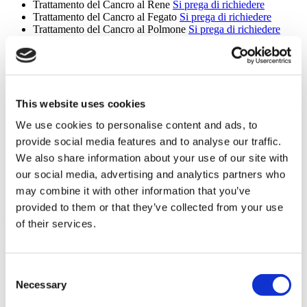
Trattamento del Cancro al Rene
Si prega di richiedere
Trattamento del Cancro al Fegato
Si prega di richiedere
Trattamento del Cancro al Polmone
Si prega di richiedere
Trattamento del Cancro Orale
Si prega di richiedere
Trattamento del Cancro Ovarico
Si prega di richiedere
Trattamento del Cancro al Pancreas
Si prega di richiedere
Trattamento del Cancro alla Prostata
Si prega di richiedere
Trattamento del Cancro allo Stomaco
Si prega di richiedere
Trattamento del Cancro Vaginale
Si prega di richiedere
This website uses cookies
Trattamento del Cancro della Pelle
Si prega di richiedere
We use cookies to personalise content and ads, to
Trattamento Gamma Knife
Si prega di richiedere
Trattamento CyberKnife
Si prega di richiedere
provide social media features and to analyse our traffic.
Oncologia
Si prega di richiedere
We also share information about your use of our site with
Truebeam
Si prega di richiedere
our social media, advertising and analytics partners who
Tomoterapia
Si prega di richiedere
Trattamento del Tumore Cerebrale
Si prega di richiedere
may combine it with other information that you’ve
provided to them or that they’ve collected from your use
Mostra Altro +
of their services.
Servizi
Servizio di pick-up all'aeroporto
Prenotazione alberghiera
Consent
Servizi di traduzione
Necessary
Consultazione medica online
Selection