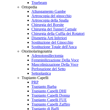
Truebeam
Ortopedia
Allungamento Gambe
Artroscopia del ginocchio
Artroscopia della Spalla
Chirurgia del Borsite
Chirurgia del Tunnel Carpale
Chirurgia della Cuffia dei Rotatori
Dismetria Arti Inferiori
Sostituzione del Ginocchio
Sostituzione Totale dell'Anca
Otorinolaringoiatria
Adenotonsillectomia
Femminilizzazione Della Voce
Mascolinizzazione Della Voce
Perforazione del Setto
Settoplastica
Trapianto Capelli
PRP
Trapianto Barba
Trapianto Capelli DHI
Trapianto Capelli Donna
Trapianto Capelli FUE
Trapianto Capelli Zaffiro
Trapianto di Baffi