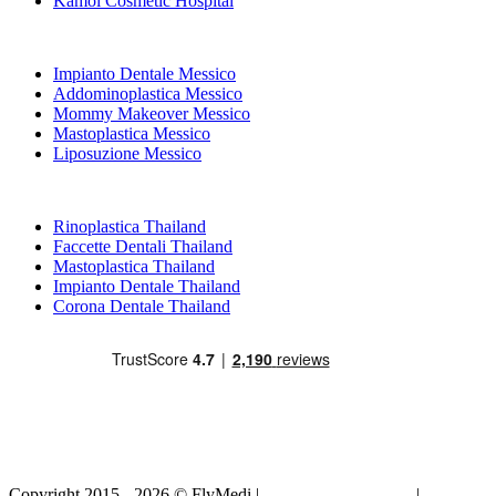
Kamol Cosmetic Hospital
Trattamenti Popolari in Messico
Impianto Dentale Messico
Addominoplastica Messico
Mommy Makeover Messico
Mastoplastica Messico
Liposuzione Messico
Trattamenti Popolari in Thailand
Rinoplastica Thailand
Faccette Dentali Thailand
Mastoplastica Thailand
Impianto Dentale Thailand
Corona Dentale Thailand
Copyright 2015 - 2026 © FlyMedi |
Termini e Condizioni
|