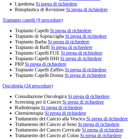
Lipedema
Si prega di richiedere
Rinoplastica di Revisione
Si prega di richiedere
Trapianto capelli (9 procedure)
Trapianto Capelli
Si prega di richiedere
Trapianto di Sopracciglia
Si prega di richiedere
Trapianto Barba
Si prega di richiedere
Trapianto di Baffi
Si prega di richiedere
Trapianto Capelli FUE
Si prega di richiedere
Trapianto Capelli DHI
Si prega di richiedere
PRP
Si prega di richiedere
Trapianto Capelli Zaffiro
Si prega di richiedere
Trapianto Capelli Donna
Si prega di richiedere
Oncologia (24 procedure)
Consultazione Oncologica
Si prega di richiedere
Screening per il Cancro
Si prega di richiedere
Radioterapia
Si prega di richiedere
Chemioterapia
Si prega di richiedere
Trattamento del Cancro alla Vescica
Si prega di richiedere
Trattamento del Cancro al Seno
Si prega di richiedere
Trattamento del Cancro Cervicale
Si prega di richiedere
Trattamento del Cancro al Colon
Si prega di richiedere