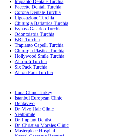
Impianto Dentale Turchia
Faccette Dentali Turchia
Corona Dentale Turchia
Liposuzione Turchia
Chirurgia Bariatrica Turchia
Bypass Gastrico Turchia
Odontoiatria Turchia
BBL Turchia
Trapianto Capelli Turchia
Chirurgia Plastica Turchia
Hollywood Smile Turchia
All-on-6 Turchia
Six Pack Turchia
All on Four Turchia
Cliniche Popolari
Luna Clinic Turkey
Istanbul European Clinic
Dentavivo
Dr. Vivo Hair Clinic
YeahSmile
Dr. Implant Dentist
Dr. Christian Morales Clinic
Masterpiece Hospital