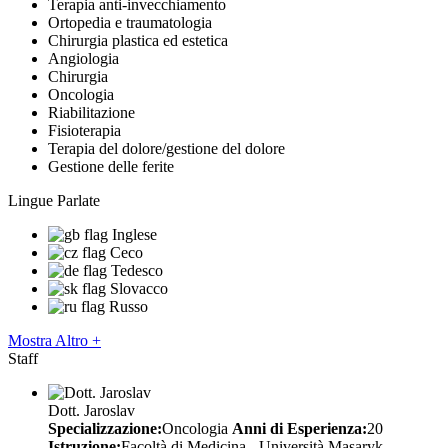
Terapia anti-invecchiamento
Ortopedia e traumatologia
Chirurgia plastica ed estetica
Angiologia
Chirurgia
Oncologia
Riabilitazione
Fisioterapia
Terapia del dolore/gestione del dolore
Gestione delle ferite
Lingue Parlate
Inglese
Ceco
Tedesco
Slovacco
Russo
Mostra Altro +
Staff
Dott. Jaroslav
Specializzazione:
Oncologia
Anni di Esperienza:
20
Istruzione:
Facoltà di Medicina - Università Masaryk