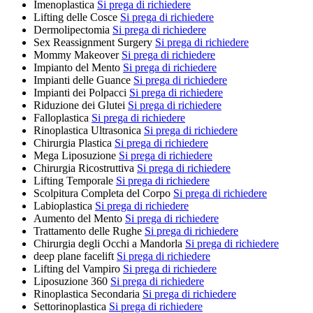
Imenoplastica
Si prega di richiedere
Lifting delle Cosce
Si prega di richiedere
Dermolipectomia
Si prega di richiedere
Sex Reassignment Surgery
Si prega di richiedere
Mommy Makeover
Si prega di richiedere
Impianto del Mento
Si prega di richiedere
Impianti delle Guance
Si prega di richiedere
Impianti dei Polpacci
Si prega di richiedere
Riduzione dei Glutei
Si prega di richiedere
Falloplastica
Si prega di richiedere
Rinoplastica Ultrasonica
Si prega di richiedere
Chirurgia Plastica
Si prega di richiedere
Mega Liposuzione
Si prega di richiedere
Chirurgia Ricostruttiva
Si prega di richiedere
Lifting Temporale
Si prega di richiedere
Scolpitura Completa del Corpo
Si prega di richiedere
Labioplastica
Si prega di richiedere
Aumento del Mento
Si prega di richiedere
Trattamento delle Rughe
Si prega di richiedere
Chirurgia degli Occhi a Mandorla
Si prega di richiedere
deep plane facelift
Si prega di richiedere
Lifting del Vampiro
Si prega di richiedere
Liposuzione 360
Si prega di richiedere
Rinoplastica Secondaria
Si prega di richiedere
Settorinoplastica
Si prega di richiedere