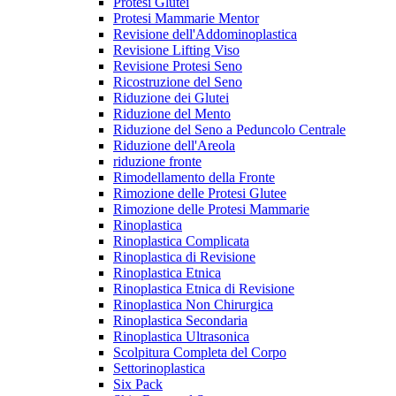
Protesi Glutei
Protesi Mammarie Mentor
Revisione dell'Addominoplastica
Revisione Lifting Viso
Revisione Protesi Seno
Ricostruzione del Seno
Riduzione dei Glutei
Riduzione del Mento
Riduzione del Seno a Peduncolo Centrale
Riduzione dell'Areola
riduzione fronte
Rimodellamento della Fronte
Rimozione delle Protesi Glutee
Rimozione delle Protesi Mammarie
Rinoplastica
Rinoplastica Complicata
Rinoplastica di Revisione
Rinoplastica Etnica
Rinoplastica Etnica di Revisione
Rinoplastica Non Chirurgica
Rinoplastica Secondaria
Rinoplastica Ultrasonica
Scolpitura Completa del Corpo
Settorinoplastica
Six Pack