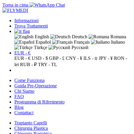
Torna in cima
Informazioni
Trova Trattamenti
English
Deutsch
Romana
Español
Français
Italiano
Türkçe
Русский
EUR - €
EUR - €
USD - $
GBP - £
CNY - ¥
ILS - ₪
JPY - ¥
RON -
lei
RUB - ₽
TRY - TL
Come Funziona
Guida Pre-Operazione
Chi Siamo
FAQ
Programma di Riferimento
Blog
Contattaci
Trapianto Capelli
Chirurgia Plastica
Chirurgia Bariatrica