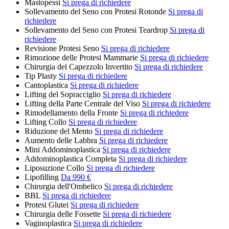
Mastopessi
Si prega di richiedere
Sollevamento del Seno con Protesi Rotonde
Si prega di
richiedere
Sollevamento del Seno con Protesi Teardrop
Si prega di
richiedere
Revisione Protesi Seno
Si prega di richiedere
Rimozione delle Protesi Mammarie
Si prega di richiedere
Chirurgia del Capezzolo Invertito
Si prega di richiedere
Tip Plasty
Si prega di richiedere
Cantoplastica
Si prega di richiedere
Lifting del Sopracciglio
Si prega di richiedere
Lifting della Parte Centrale del Viso
Si prega di richiedere
Rimodellamento della Fronte
Si prega di richiedere
Lifting Collo
Si prega di richiedere
Riduzione del Mento
Si prega di richiedere
Aumento delle Labbra
Si prega di richiedere
Mini Addominoplastica
Si prega di richiedere
Addominoplastica Completa
Si prega di richiedere
Liposuzione Collo
Si prega di richiedere
Lipofilling
Da 990 €
Chirurgia dell'Ombelico
Si prega di richiedere
BBL
Si prega di richiedere
Protesi Glutei
Si prega di richiedere
Chirurgia delle Fossette
Si prega di richiedere
Vaginoplastica
Si prega di richiedere