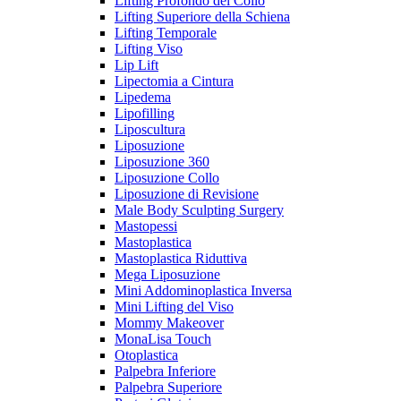
Lifting Profondo del Collo
Lifting Superiore della Schiena
Lifting Temporale
Lifting Viso
Lip Lift
Lipectomia a Cintura
Lipedema
Lipofilling
Liposcultura
Liposuzione
Liposuzione 360
Liposuzione Collo
Liposuzione di Revisione
Male Body Sculpting Surgery
Mastopessi
Mastoplastica
Mastoplastica Riduttiva
Mega Liposuzione
Mini Addominoplastica Inversa
Mini Lifting del Viso
Mommy Makeover
MonaLisa Touch
Otoplastica
Palpebra Inferiore
Palpebra Superiore