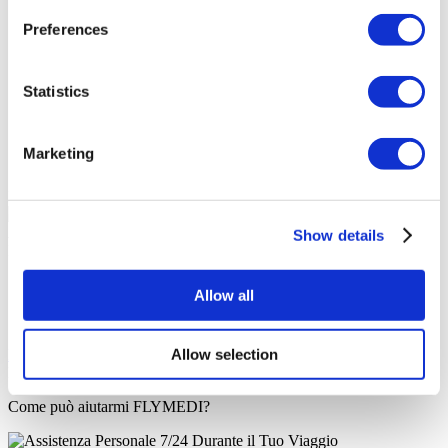
Strutture
Preferences
Bagno per pazienti
Parcheggio per disabili
Accessibile alle persone disabili
Toilette accessibile in sedia a rotelle
Statistics
Parcheggio
Wifi gratuito
Accesso ai trasporti pubblici
Marketing
Caffetteria
Il tuo Preventivo Personale
Angela
Show details
Il Tuo Consulente Sanitario Personale
Consultazione online gratuita
Allow all
Priorità per appuntamenti
Unisciti alla famiglia dei pazienti felici di Flymedi
Allow selection
Richiedi un Preventivo Gratuito
FLYMEDI TI AIUTA
Come può aiutarmi FLYMEDI?