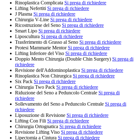
Rinoplastica Complicata
Si prega di richiedere
Lifting Nefertiti
Si prega di richiedere
J Plasma
Si prega di richiedere
Chirurgia V-Line
Si prega di richiedere
Ricostruzione del Seno
Si prega di richiedere
Smart Lipo
Si prega di richiedere
Liposcultura
Si prega di richiedere
Trasferimento di Grasso al Seno
Si prega di richiedere
Protesi Mammarie Mentor
Si prega di richiedere
Lifting Inferiore del Viso
Si prega di richiedere
Doppio Mento Chirurgia (Double Chin Surgery)
Si prega di
richiedere
Revisione dell'Addominoplastica
Si prega di richiedere
Rinoplastica Non Chirurgica
Si prega di richiedere
Six Pack
Si prega di richiedere
Chirurgia Two Pack
Si prega di richiedere
Riduzione del Seno a Peduncolo Centrale
Si prega di
richiedere
Sollevamento del Seno a Peduncolo Centrale
Si prega di
richiedere
Liposuzione di Revisione
Si prega di richiedere
Lifting Con Fili
Si prega di richiedere
Chirurgia Ortognatica
Si prega di richiedere
Revisione Lifting Viso
Si prega di richiedere
Lipectomia a Cintura
Si prega di richiedere