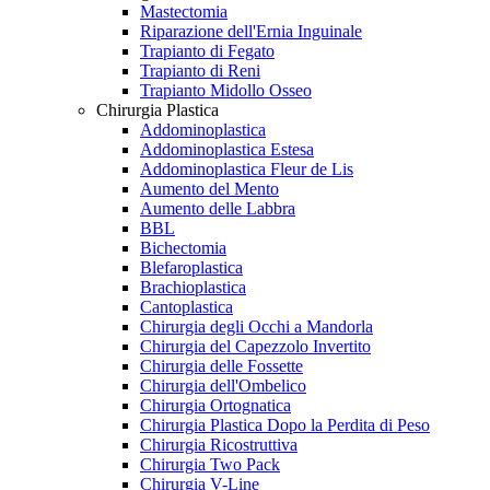
Mastectomia
Riparazione dell'Ernia Inguinale
Trapianto di Fegato
Trapianto di Reni
Trapianto Midollo Osseo
Chirurgia Plastica
Addominoplastica
Addominoplastica Estesa
Addominoplastica Fleur de Lis
Aumento del Mento
Aumento delle Labbra
BBL
Bichectomia
Blefaroplastica
Brachioplastica
Cantoplastica
Chirurgia degli Occhi a Mandorla
Chirurgia del Capezzolo Invertito
Chirurgia delle Fossette
Chirurgia dell'Ombelico
Chirurgia Ortognatica
Chirurgia Plastica Dopo la Perdita di Peso
Chirurgia Ricostruttiva
Chirurgia Two Pack
Chirurgia V-Line