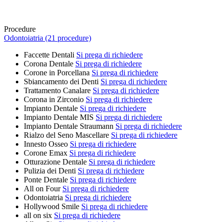
Procedure
Odontoiatria (21 procedure)
Faccette Dentali
Si prega di richiedere
Corona Dentale
Si prega di richiedere
Corone in Porcellana
Si prega di richiedere
Sbiancamento dei Denti
Si prega di richiedere
Trattamento Canalare
Si prega di richiedere
Corona in Zirconio
Si prega di richiedere
Impianto Dentale
Si prega di richiedere
Impianto Dentale MIS
Si prega di richiedere
Impianto Dentale Straumann
Si prega di richiedere
Rialzo del Seno Mascellare
Si prega di richiedere
Innesto Osseo
Si prega di richiedere
Corone Emax
Si prega di richiedere
Otturazione Dentale
Si prega di richiedere
Pulizia dei Denti
Si prega di richiedere
Ponte Dentale
Si prega di richiedere
All on Four
Si prega di richiedere
Odontoiatria
Si prega di richiedere
Hollywood Smile
Si prega di richiedere
all on six
Si prega di richiedere