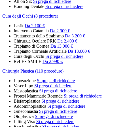
All on Six
Si prega di richiedere
Bonding Dentale
Si prega di richiedere
Cura degli Occhi (8 procedure)
Lasik
Da 2.100 €
Intervento Cataratta
Da 2.900 €
Trattamento dello Strabismo
Da 3.200 €
Chirurgia Oculare PRK
Da 2.400 €
Trapianto di Cornea
Da 13.000 €
Trapianto Corneale Artificiale
Da 13.600 €
Cura degli Occhi
Si prega di richiedere
ReLEx SMILE
Da 2.990 €
Chirurgia Plastica (110 procedure)
Liposuzione
Si prega di richiedere
Vaser Lipo
Si prega di richiedere
Mastoplastica
Si prega di richiedere
Protesi Mammarie Rotonde
Si prega di richiedere
Blefaroplastica
Si prega di richiedere
Addominoplastica
Si prega di richiedere
Ginecomastia
Si prega di richiedere
Otoplastica
Si prega di richiedere
Lifting Viso
Si prega di richiedere
Brachioplastica
Si prega di richiedere