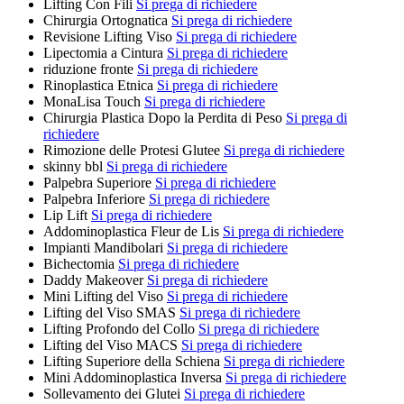
Lifting Con Fili
Si prega di richiedere
Chirurgia Ortognatica
Si prega di richiedere
Revisione Lifting Viso
Si prega di richiedere
Lipectomia a Cintura
Si prega di richiedere
riduzione fronte
Si prega di richiedere
Rinoplastica Etnica
Si prega di richiedere
MonaLisa Touch
Si prega di richiedere
Chirurgia Plastica Dopo la Perdita di Peso
Si prega di
richiedere
Rimozione delle Protesi Glutee
Si prega di richiedere
skinny bbl
Si prega di richiedere
Palpebra Superiore
Si prega di richiedere
Palpebra Inferiore
Si prega di richiedere
Lip Lift
Si prega di richiedere
Addominoplastica Fleur de Lis
Si prega di richiedere
Impianti Mandibolari
Si prega di richiedere
Bichectomia
Si prega di richiedere
Daddy Makeover
Si prega di richiedere
Mini Lifting del Viso
Si prega di richiedere
Lifting del Viso SMAS
Si prega di richiedere
Lifting Profondo del Collo
Si prega di richiedere
Lifting del Viso MACS
Si prega di richiedere
Lifting Superiore della Schiena
Si prega di richiedere
Mini Addominoplastica Inversa
Si prega di richiedere
Sollevamento dei Glutei
Si prega di richiedere