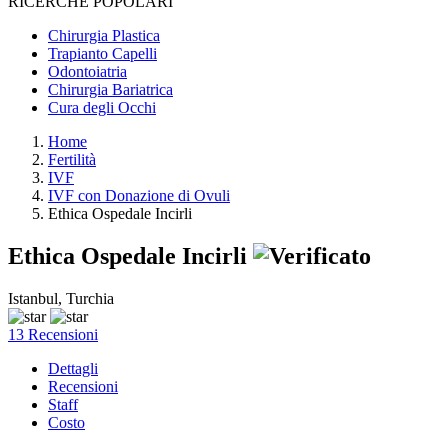
RICERCHE POPOLARI
Chirurgia Plastica
Trapianto Capelli
Odontoiatria
Chirurgia Bariatrica
Cura degli Occhi
Home
Fertilità
IVF
IVF con Donazione di Ovuli
Ethica Ospedale Incirli
Ethica Ospedale Incirli
Istanbul, Turchia
13 Recensioni
Dettagli
Recensioni
Staff
Costo