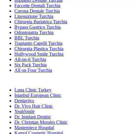
Impianto Dentale Turchia
Faccette Dentali Turchia
Corona Dentale Turchia
Liposuzione Turchia
Chirurgia Bariatrica Turchia
Bypass Gastrico Turchia
Odontoiatria Turchia
BBL Turchia
Trapianto Capelli Turchia
Chirurgia Plastica Turchia
Hollywood Smile Turchia
All-on-6 Turchia
Six Pack Turchia
All on Four Turchia
Cliniche Popolari
Luna Clinic Turkey
Istanbul European Clinic
Dentavivo
Dr. Vivo Hair Clinic
YeahSmile
Dr. Implant Dentist
Dr. Christian Morales Clinic
Masterpiece Hospital
Kamol Cosmetic Hospital