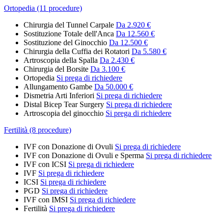
Ortopedia (11 procedure)
Chirurgia del Tunnel Carpale
Da 2.920 €
Sostituzione Totale dell'Anca
Da 12.560 €
Sostituzione del Ginocchio
Da 12.500 €
Chirurgia della Cuffia dei Rotatori
Da 5.580 €
Artroscopia della Spalla
Da 2.430 €
Chirurgia del Borsite
Da 3.100 €
Ortopedia
Si prega di richiedere
Allungamento Gambe
Da 50.000 €
Dismetria Arti Inferiori
Si prega di richiedere
Distal Bicep Tear Surgery
Si prega di richiedere
Artroscopia del ginocchio
Si prega di richiedere
Fertilità (8 procedure)
IVF con Donazione di Ovuli
Si prega di richiedere
IVF con Donazione di Ovuli e Sperma
Si prega di richiedere
IVF con ICSI
Si prega di richiedere
IVF
Si prega di richiedere
ICSI
Si prega di richiedere
PGD
Si prega di richiedere
IVF con IMSI
Si prega di richiedere
Fertilità
Si prega di richiedere