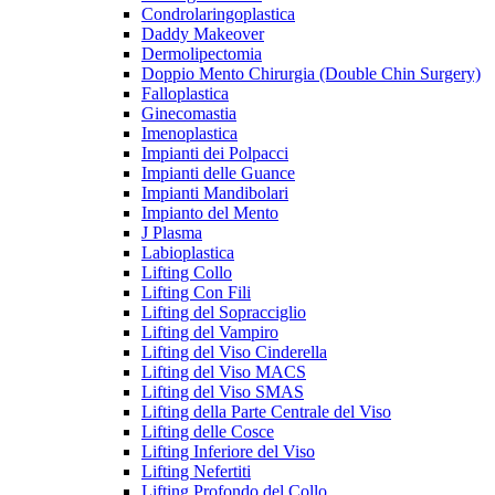
Condrolaringoplastica
Daddy Makeover
Dermolipectomia
Doppio Mento Chirurgia (Double Chin Surgery)
Falloplastica
Ginecomastia
Imenoplastica
Impianti dei Polpacci
Impianti delle Guance
Impianti Mandibolari
Impianto del Mento
J Plasma
Labioplastica
Lifting Collo
Lifting Con Fili
Lifting del Sopracciglio
Lifting del Vampiro
Lifting del Viso Cinderella
Lifting del Viso MACS
Lifting del Viso SMAS
Lifting della Parte Centrale del Viso
Lifting delle Cosce
Lifting Inferiore del Viso
Lifting Nefertiti
Lifting Profondo del Collo