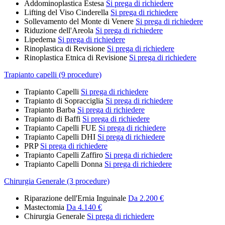
Addominoplastica Estesa
Si prega di richiedere
Lifting del Viso Cinderella
Si prega di richiedere
Sollevamento del Monte di Venere
Si prega di richiedere
Riduzione dell'Areola
Si prega di richiedere
Lipedema
Si prega di richiedere
Rinoplastica di Revisione
Si prega di richiedere
Rinoplastica Etnica di Revisione
Si prega di richiedere
Trapianto capelli (9 procedure)
Trapianto Capelli
Si prega di richiedere
Trapianto di Sopracciglia
Si prega di richiedere
Trapianto Barba
Si prega di richiedere
Trapianto di Baffi
Si prega di richiedere
Trapianto Capelli FUE
Si prega di richiedere
Trapianto Capelli DHI
Si prega di richiedere
PRP
Si prega di richiedere
Trapianto Capelli Zaffiro
Si prega di richiedere
Trapianto Capelli Donna
Si prega di richiedere
Chirurgia Generale (3 procedure)
Riparazione dell'Ernia Inguinale
Da 2.200 €
Mastectomia
Da 4.140 €
Chirurgia Generale
Si prega di richiedere