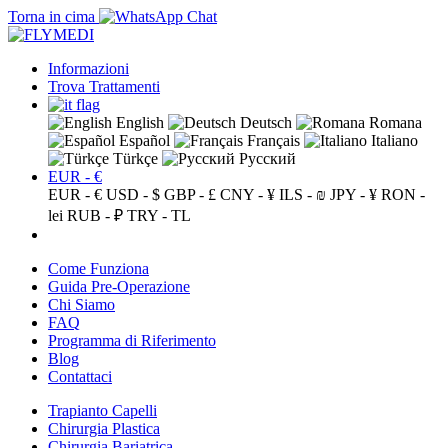
Torna in cima
Informazioni
Trova Trattamenti
English
Deutsch
Romana
Español
Français
Italiano
Türkçe
Русский
EUR - €
EUR - €
USD - $
GBP - £
CNY - ¥
ILS - ₪
JPY - ¥
RON -
lei
RUB - ₽
TRY - TL
Come Funziona
Guida Pre-Operazione
Chi Siamo
FAQ
Programma di Riferimento
Blog
Contattaci
Trapianto Capelli
Chirurgia Plastica
Chirurgia Bariatrica