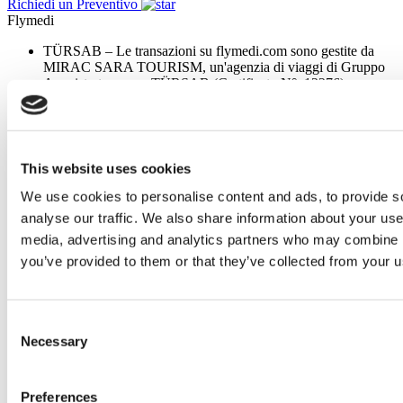
Richiedi un Preventivo
Flymedi
TÜRSAB – Le transazioni su flymedi.com sono gestite da
MIRAC SARA TOURISM, un'agenzia di viaggi di Gruppo
A registrata presso TÜRSAB (Certificato N°: 12276).
Tutti i trattamenti sono effettuati da un istituto sanitario
certificato per il turismo sanitario.
Chi Siamo
This website uses cookies
Come Funziona
We use cookies to personalise content and ads, to provide s
Guida Pre-Operazione
Autori & Revisori
analyse our traffic. We also share information about your use 
Flymedi Programma di Riferimento
media, advertising and analytics partners who may combine it
Piani Di Pagamento
you’ve provided to them or that they’ve collected from your us
Carriere
FAQ
Blog
Informativa sulla Privacy
Consent
Termini e Condizioni
Necessary
Politica di Cancellazione
Selection
Contattaci
Aggiungi la Tua Clinica
Preferences