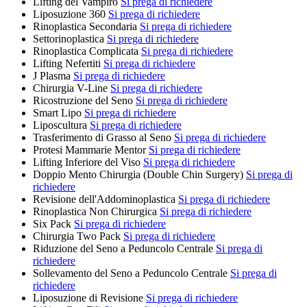
Lifting del Vampiro
Si prega di richiedere
Liposuzione 360
Si prega di richiedere
Rinoplastica Secondaria
Si prega di richiedere
Settorinoplastica
Si prega di richiedere
Rinoplastica Complicata
Si prega di richiedere
Lifting Nefertiti
Si prega di richiedere
J Plasma
Si prega di richiedere
Chirurgia V-Line
Si prega di richiedere
Ricostruzione del Seno
Si prega di richiedere
Smart Lipo
Si prega di richiedere
Liposcultura
Si prega di richiedere
Trasferimento di Grasso al Seno
Si prega di richiedere
Protesi Mammarie Mentor
Si prega di richiedere
Lifting Inferiore del Viso
Si prega di richiedere
Doppio Mento Chirurgia (Double Chin Surgery)
Si prega di
richiedere
Revisione dell'Addominoplastica
Si prega di richiedere
Rinoplastica Non Chirurgica
Si prega di richiedere
Six Pack
Si prega di richiedere
Chirurgia Two Pack
Si prega di richiedere
Riduzione del Seno a Peduncolo Centrale
Si prega di
richiedere
Sollevamento del Seno a Peduncolo Centrale
Si prega di
richiedere
Liposuzione di Revisione
Si prega di richiedere