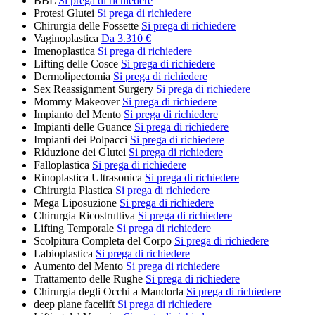
BBL
Si prega di richiedere
Protesi Glutei
Si prega di richiedere
Chirurgia delle Fossette
Si prega di richiedere
Vaginoplastica
Da 3.310 €
Imenoplastica
Si prega di richiedere
Lifting delle Cosce
Si prega di richiedere
Dermolipectomia
Si prega di richiedere
Sex Reassignment Surgery
Si prega di richiedere
Mommy Makeover
Si prega di richiedere
Impianto del Mento
Si prega di richiedere
Impianti delle Guance
Si prega di richiedere
Impianti dei Polpacci
Si prega di richiedere
Riduzione dei Glutei
Si prega di richiedere
Falloplastica
Si prega di richiedere
Rinoplastica Ultrasonica
Si prega di richiedere
Chirurgia Plastica
Si prega di richiedere
Mega Liposuzione
Si prega di richiedere
Chirurgia Ricostruttiva
Si prega di richiedere
Lifting Temporale
Si prega di richiedere
Scolpitura Completa del Corpo
Si prega di richiedere
Labioplastica
Si prega di richiedere
Aumento del Mento
Si prega di richiedere
Trattamento delle Rughe
Si prega di richiedere
Chirurgia degli Occhi a Mandorla
Si prega di richiedere
deep plane facelift
Si prega di richiedere