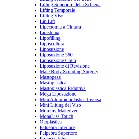
Lifting Superiore della Schiena
Lifting Temporale
Lifting Viso
Lip Lift
Lipectomia a Cintura
Lipedema
Lipofilling
Liposcultura
Liposuzione
Liposuzione 360
Liposuzione Collo
Liposuzione di Revisione
Male Body Sculpting Surgery
Mastopessi
Mastoplastica
Mastoplastica Riduttiva
Mega Liposuzione
Mini Addominoplastica Inversa
Mini Lifting del Viso
Mommy Makeover
MonaLisa Touch
Otoplastica
Palpebra Inferiore
Palpebra Superiore
Protesi Glutei