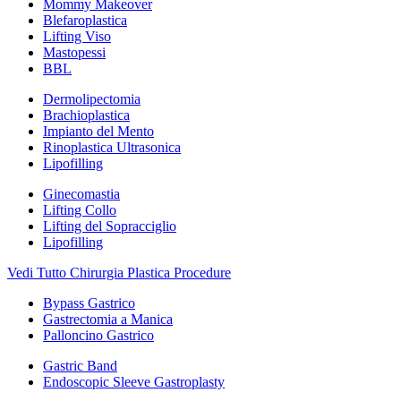
Mommy Makeover
Blefaroplastica
Lifting Viso
Mastopessi
BBL
Dermolipectomia
Brachioplastica
Impianto del Mento
Rinoplastica Ultrasonica
Lipofilling
Ginecomastia
Lifting Collo
Lifting del Sopracciglio
Lipofilling
Vedi Tutto Chirurgia Plastica Procedure
Bypass Gastrico
Gastrectomia a Manica
Palloncino Gastrico
Gastric Band
Endoscopic Sleeve Gastroplasty