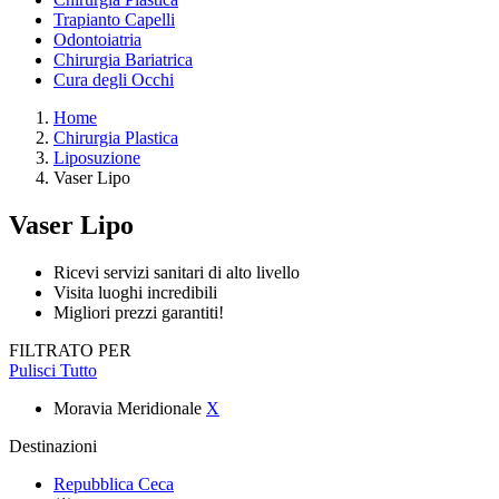
Trapianto Capelli
Odontoiatria
Chirurgia Bariatrica
Cura degli Occhi
Home
Chirurgia Plastica
Liposuzione
Vaser Lipo
Vaser Lipo
Ricevi servizi sanitari di alto livello
Visita luoghi incredibili
Migliori prezzi garantiti!
FILTRATO PER
Pulisci Tutto
Moravia Meridionale
X
Destinazioni
Repubblica Ceca