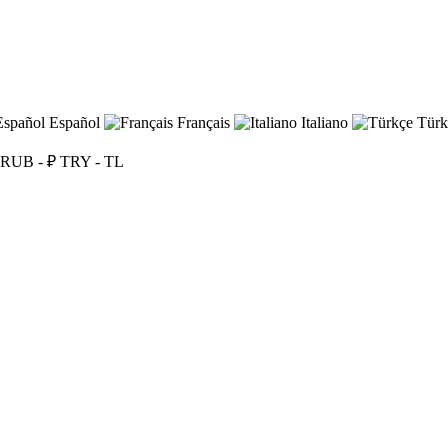
Español
Français
Italiano
Türk
RUB - ₽
TRY - TL