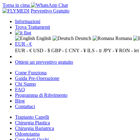
Torna in cima
Preventivo Gratuito
Informazioni
Trova Trattamenti
English
Deutsch
Romana
EUR - €
EUR - €
USD - $
GBP - £
CNY - ¥
ILS - ₪
JPY - ¥
RON - lei
Ottieni un preventivo gratuito
Come Funziona
Guida Pre-Operazione
Chi Siamo
FAQ
Programma di Riferimento
Blog
Contattaci
Trapianto Capelli
Chirurgia Plastica
Chirurgia Bariatrica
Odontoiatria
Cura degli Occhi