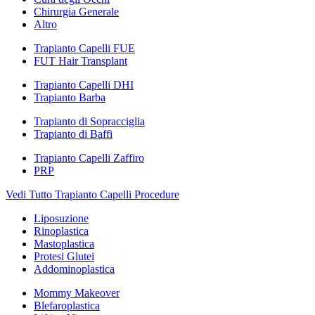
Chirurgia Generale
Altro
Trapianto Capelli FUE
FUT Hair Transplant
Trapianto Capelli DHI
Trapianto Barba
Trapianto di Sopracciglia
Trapianto di Baffi
Trapianto Capelli Zaffiro
PRP
Vedi Tutto Trapianto Capelli Procedure
Liposuzione
Rinoplastica
Mastoplastica
Protesi Glutei
Addominoplastica
Mommy Makeover
Blefaroplastica