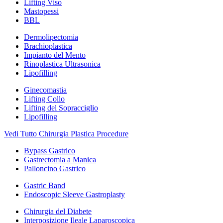
Lifting Viso
Mastopessi
BBL
Dermolipectomia
Brachioplastica
Impianto del Mento
Rinoplastica Ultrasonica
Lipofilling
Ginecomastia
Lifting Collo
Lifting del Sopracciglio
Lipofilling
Vedi Tutto Chirurgia Plastica Procedure
Bypass Gastrico
Gastrectomia a Manica
Palloncino Gastrico
Gastric Band
Endoscopic Sleeve Gastroplasty
Chirurgia del Diabete
Interposizione Ileale Laparoscopica