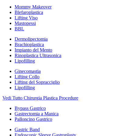
Mommy Makeover
Blefaroplastica
Lifting Viso
Mastopessi
BBL
Dermolipectomia
Brachioplastica
Impianto del Mento
Rinoplastica Ultrasonica
Lipofilling
Ginecomastia
Lifting Collo
Lifting del Sopracciglio
Lipofilling
Vedi Tutto Chirurgia Plastica Procedure
Bypass Gastrico
Gastrectomia a Manica
Palloncino Gastrico
Gastric Band
Endoscopic Sleeve Gastroplasty