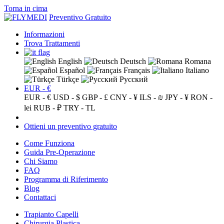
Torna in cima
Preventivo Gratuito
Informazioni
Trova Trattamenti
English
Deutsch
Romana
Español
Français
Italiano
Türkçe
Русский
EUR - €
EUR - €
USD - $
GBP - £
CNY - ¥
ILS - ₪
JPY - ¥
RON -
lei
RUB - ₽
TRY - TL
Ottieni un preventivo gratuito
Come Funziona
Guida Pre-Operazione
Chi Siamo
FAQ
Programma di Riferimento
Blog
Contattaci
Trapianto Capelli
Chirurgia Plastica