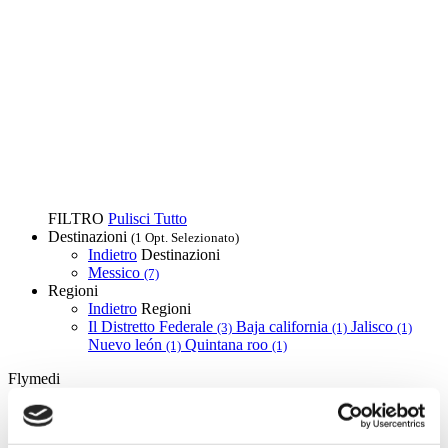
FILTRO
Pulisci Tutto
Destinazioni
(1 Opt. Selezionato)
Indietro
Destinazioni
Messico
(7)
Regioni
Indietro
Regioni
Il Distretto Federale
Baja california
Jalisco
(3)
(1)
(1)
Nuevo león
Quintana roo
(1)
(1)
Flymedi
TÜRSAB – Le transazioni su flymedi.com sono gestite da
MIRAC SARA TOURISM, un'agenzia di viaggi di Gruppo