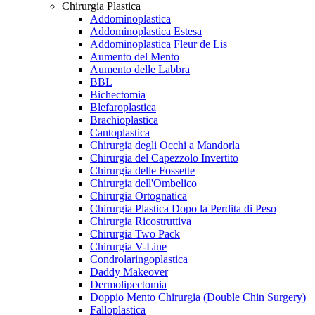
Chirurgia Plastica
Addominoplastica
Addominoplastica Estesa
Addominoplastica Fleur de Lis
Aumento del Mento
Aumento delle Labbra
BBL
Bichectomia
Blefaroplastica
Brachioplastica
Cantoplastica
Chirurgia degli Occhi a Mandorla
Chirurgia del Capezzolo Invertito
Chirurgia delle Fossette
Chirurgia dell'Ombelico
Chirurgia Ortognatica
Chirurgia Plastica Dopo la Perdita di Peso
Chirurgia Ricostruttiva
Chirurgia Two Pack
Chirurgia V-Line
Condrolaringoplastica
Daddy Makeover
Dermolipectomia
Doppio Mento Chirurgia (Double Chin Surgery)
Falloplastica