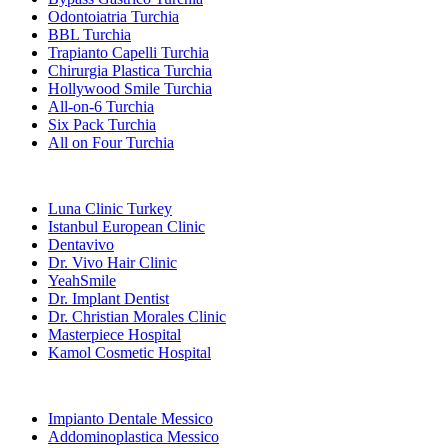
Odontoiatria Turchia
BBL Turchia
Trapianto Capelli Turchia
Chirurgia Plastica Turchia
Hollywood Smile Turchia
All-on-6 Turchia
Six Pack Turchia
All on Four Turchia
Cliniche Popolari
Luna Clinic Turkey
Istanbul European Clinic
Dentavivo
Dr. Vivo Hair Clinic
YeahSmile
Dr. Implant Dentist
Dr. Christian Morales Clinic
Masterpiece Hospital
Kamol Cosmetic Hospital
Trattamenti Popolari in Messico
Impianto Dentale Messico
Addominoplastica Messico