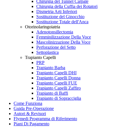
Chirurgia del Tunnel Carpale
Chirurgia della Cuffia dei Rotatori
Dismetria Arti Inferiori
Sostituzione del Ginocchio
Sostituzione Totale dell'Anca
Otorinolaringoiatria
Adenotonsillectomia
Femminilizzazione Della Voce
Mascolinizzazione Della Voce
Perforazione del Setto
Settoplastica
Trapianto Capelli
PRP
Trapianto Barba
Trapianto Capelli DHI
Trapianto Capelli Donna
Trapianto Capelli FUE
Trapianto Capelli Zaffiro
Trapianto di Baffi
Trapianto di Sopracciglia
Come Funziona
Guida Pre-Operazione
Autori & Revisori
Flymedi Programma di Riferimento
Piani Di Pagamento