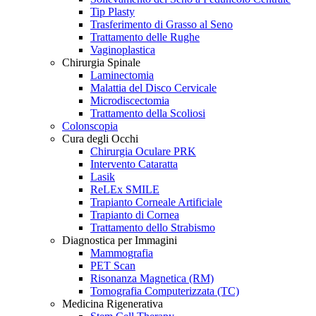
Tip Plasty
Trasferimento di Grasso al Seno
Trattamento delle Rughe
Vaginoplastica
Chirurgia Spinale
Laminectomia
Malattia del Disco Cervicale
Microdiscectomia
Trattamento della Scoliosi
Colonscopia
Cura degli Occhi
Chirurgia Oculare PRK
Intervento Cataratta
Lasik
ReLEx SMILE
Trapianto Corneale Artificiale
Trapianto di Cornea
Trattamento dello Strabismo
Diagnostica per Immagini
Mammografia
PET Scan
Risonanza Magnetica (RM)
Tomografia Computerizzata (TC)
Medicina Rigenerativa