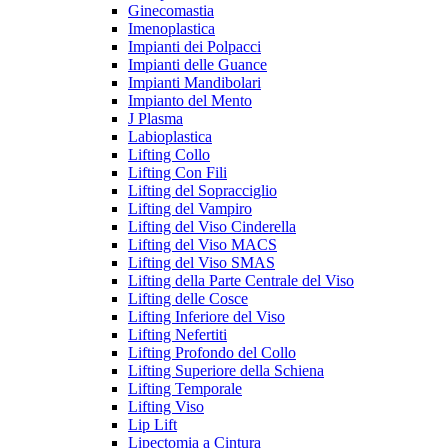
Ginecomastia
Imenoplastica
Impianti dei Polpacci
Impianti delle Guance
Impianti Mandibolari
Impianto del Mento
J Plasma
Labioplastica
Lifting Collo
Lifting Con Fili
Lifting del Sopracciglio
Lifting del Vampiro
Lifting del Viso Cinderella
Lifting del Viso MACS
Lifting del Viso SMAS
Lifting della Parte Centrale del Viso
Lifting delle Cosce
Lifting Inferiore del Viso
Lifting Nefertiti
Lifting Profondo del Collo
Lifting Superiore della Schiena
Lifting Temporale
Lifting Viso
Lip Lift
Lipectomia a Cintura