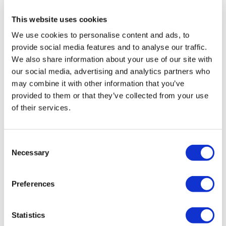
A registrata presso TÜRSAB (Certificato N°: 12276).
Tutti i trattamenti sono effettuati da un istituto sanitario
certificato per il turismo sanitario.
This website uses cookies
We use cookies to personalise content and ads, to
Chi Siamo
provide social media features and to analyse our traffic.
Come Funziona
We also share information about your use of our site with
Guida Pre-Operazione
our social media, advertising and analytics partners who
Autori & Revisori
Flymedi Programma di Riferimento
may combine it with other information that you’ve
Piani Di Pagamento
provided to them or that they’ve collected from your use
Carriere
of their services.
FAQ
Blog
Informativa sulla Privacy
Termini e Condizioni
Consent
Politica di Cancellazione
Necessary
Contattaci
Selection
Aggiungi la Tua Clinica
Preferences
Statistics