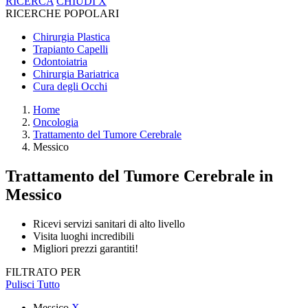
RICERCA
CHIUDI
X
RICERCHE POPOLARI
Chirurgia Plastica
Trapianto Capelli
Odontoiatria
Chirurgia Bariatrica
Cura degli Occhi
Home
Oncologia
Trattamento del Tumore Cerebrale
Messico
Trattamento del Tumore Cerebrale
in
Messico
Ricevi servizi sanitari di alto livello
Visita luoghi incredibili
Migliori prezzi garantiti!
FILTRATO PER
Pulisci Tutto
Messico
X