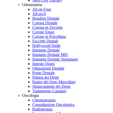
Stem Cell Therapy
Odontoiatria
All on Four
All-on-6
Bonding Dentale
Corona Dentale
Corona in Zirconio
Corone Emax
Corone in Porcellana
Faccette Dentali
Hollywood Smile
Impianto Dentale
Impianto Dentale MIS
Impianto Dentale Straumann
Innesto Osseo
Otturazione Dentale
Ponte Dentale
Pulizia dei Denti
Rialzo del Seno Mascellare
Sbiancamento dei Denti
Trattamento Canalare
Oncologia
Chemioterapia
Consultazione Oncologica
Radioterapia