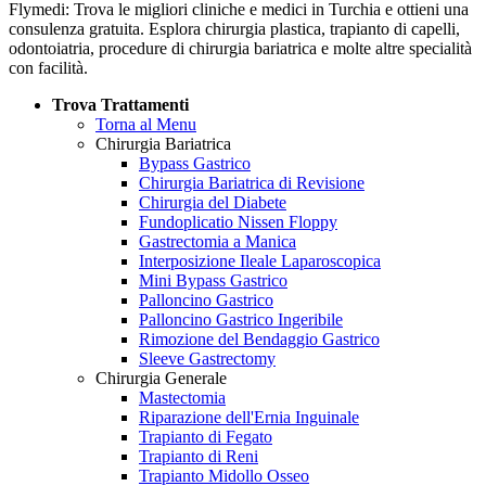
Flymedi: Trova le migliori cliniche e medici in Turchia e ottieni una
consulenza gratuita. Esplora chirurgia plastica, trapianto di capelli,
odontoiatria, procedure di chirurgia bariatrica e molte altre specialità
con facilità.
Trova Trattamenti
Torna al Menu
Chirurgia Bariatrica
Bypass Gastrico
Chirurgia Bariatrica di Revisione
Chirurgia del Diabete
Fundoplicatio Nissen Floppy
Gastrectomia a Manica
Interposizione Ileale Laparoscopica
Mini Bypass Gastrico
Palloncino Gastrico
Palloncino Gastrico Ingeribile
Rimozione del Bendaggio Gastrico
Sleeve Gastrectomy
Chirurgia Generale
Mastectomia
Riparazione dell'Ernia Inguinale
Trapianto di Fegato
Trapianto di Reni
Trapianto Midollo Osseo