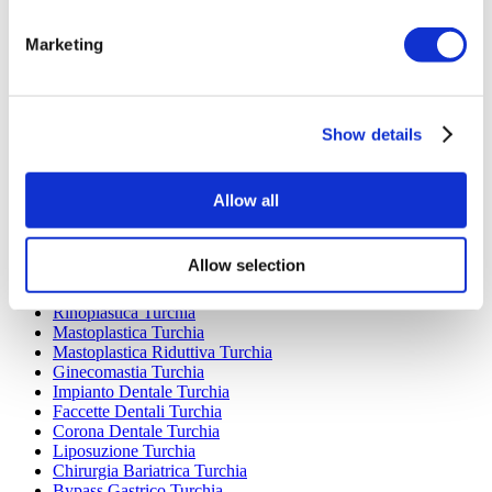
Marketing
Destinazioni Popolari
Turchia Cliniche
Spain Cliniche
Show details
Mexico Cliniche
Poland Cliniche
Thailand Cliniche
Hungary Cliniche
Allow all
Colombia Cliniche
Trattamenti Popolari in Turchia
Allow selection
Gastrectomia a Manica Turchia
Rinoplastica Turchia
Mastoplastica Turchia
Mastoplastica Riduttiva Turchia
Ginecomastia Turchia
Impianto Dentale Turchia
Faccette Dentali Turchia
Corona Dentale Turchia
Liposuzione Turchia
Chirurgia Bariatrica Turchia
Bypass Gastrico Turchia