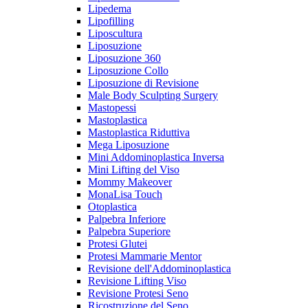
Lipedema
Lipofilling
Liposcultura
Liposuzione
Liposuzione 360
Liposuzione Collo
Liposuzione di Revisione
Male Body Sculpting Surgery
Mastopessi
Mastoplastica
Mastoplastica Riduttiva
Mega Liposuzione
Mini Addominoplastica Inversa
Mini Lifting del Viso
Mommy Makeover
MonaLisa Touch
Otoplastica
Palpebra Inferiore
Palpebra Superiore
Protesi Glutei
Protesi Mammarie Mentor
Revisione dell'Addominoplastica
Revisione Lifting Viso
Revisione Protesi Seno
Ricostruzione del Seno