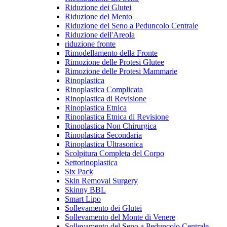
Riduzione dei Glutei
Riduzione del Mento
Riduzione del Seno a Peduncolo Centrale
Riduzione dell'Areola
riduzione fronte
Rimodellamento della Fronte
Rimozione delle Protesi Glutee
Rimozione delle Protesi Mammarie
Rinoplastica
Rinoplastica Complicata
Rinoplastica di Revisione
Rinoplastica Etnica
Rinoplastica Etnica di Revisione
Rinoplastica Non Chirurgica
Rinoplastica Secondaria
Rinoplastica Ultrasonica
Scolpitura Completa del Corpo
Settorinoplastica
Six Pack
Skin Removal Surgery
Skinny BBL
Smart Lipo
Sollevamento dei Glutei
Sollevamento del Monte di Venere
Sollevamento del Seno a Peduncolo Centrale