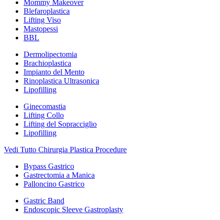
Mommy Makeover
Blefaroplastica
Lifting Viso
Mastopessi
BBL
Dermolipectomia
Brachioplastica
Impianto del Mento
Rinoplastica Ultrasonica
Lipofilling
Ginecomastia
Lifting Collo
Lifting del Sopracciglio
Lipofilling
Vedi Tutto Chirurgia Plastica Procedure
Bypass Gastrico
Gastrectomia a Manica
Palloncino Gastrico
Gastric Band
Endoscopic Sleeve Gastroplasty