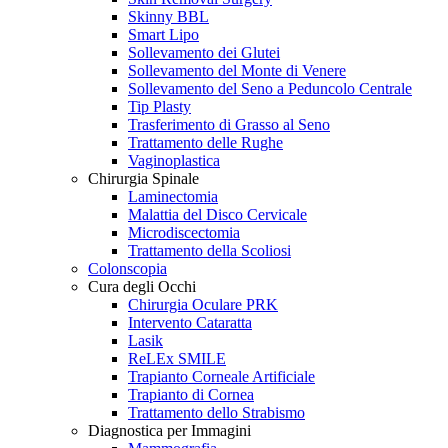
Skinny BBL
Smart Lipo
Sollevamento dei Glutei
Sollevamento del Monte di Venere
Sollevamento del Seno a Peduncolo Centrale
Tip Plasty
Trasferimento di Grasso al Seno
Trattamento delle Rughe
Vaginoplastica
Chirurgia Spinale
Laminectomia
Malattia del Disco Cervicale
Microdiscectomia
Trattamento della Scoliosi
Colonscopia
Cura degli Occhi
Chirurgia Oculare PRK
Intervento Cataratta
Lasik
ReLEx SMILE
Trapianto Corneale Artificiale
Trapianto di Cornea
Trattamento dello Strabismo
Diagnostica per Immagini