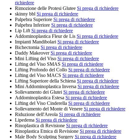
richiedere
Rimozione delle Protesi Glutee
Si prega di richiedere
skinny bbl
Si prega di richiedere
Palpebra Superiore
Si prega di richiedere
Palpebra Inferiore
Si prega di richiedere
Lip Lift
Si prega di richiedere
Addominoplastica Fleur de Lis
Si prega di richiedere
Impianti Mandibolari
Si prega di richiedere
Bichectomia
Si prega di richiedere
Daddy Makeover
Si prega di richiedere
Mini Lifting del Viso
Si prega di richiedere
Lifting del Viso SMAS
Si prega di richiedere
Lifting Profondo del Collo
Si prega di richiedere
Lifting del Viso MACS
Si prega di richiedere
Lifting Superiore della Schiena
Si prega di richiedere
Mini Addominoplastica Inversa
Si prega di richiedere
Sollevamento dei Glutei
Si prega di richiedere
Addominoplastica Estesa
Si prega di richiedere
Lifting del Viso Cinderella
Si prega di richiedere
Sollevamento del Monte di Venere
Si prega di richiedere
Riduzione dell'Areola
Si prega di richiedere
Lipedema
Si prega di richiedere
Rinoplastica di Revisione
Si prega di richiedere
Rinoplastica Etnica di Revisione
Si prega di richiedere
Male Body Sculpting Surgery
Si prega di richiedere