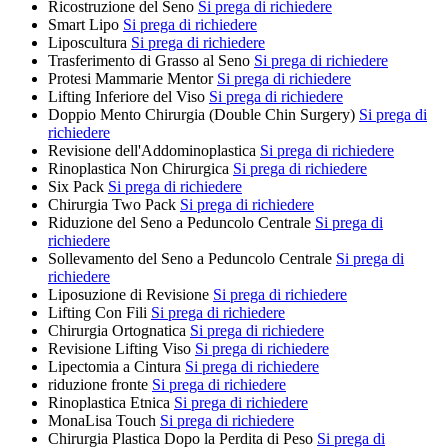
Ricostruzione del Seno
Si prega di richiedere
Smart Lipo
Si prega di richiedere
Liposcultura
Si prega di richiedere
Trasferimento di Grasso al Seno
Si prega di richiedere
Protesi Mammarie Mentor
Si prega di richiedere
Lifting Inferiore del Viso
Si prega di richiedere
Doppio Mento Chirurgia (Double Chin Surgery)
Si prega di
richiedere
Revisione dell'Addominoplastica
Si prega di richiedere
Rinoplastica Non Chirurgica
Si prega di richiedere
Six Pack
Si prega di richiedere
Chirurgia Two Pack
Si prega di richiedere
Riduzione del Seno a Peduncolo Centrale
Si prega di
richiedere
Sollevamento del Seno a Peduncolo Centrale
Si prega di
richiedere
Liposuzione di Revisione
Si prega di richiedere
Lifting Con Fili
Si prega di richiedere
Chirurgia Ortognatica
Si prega di richiedere
Revisione Lifting Viso
Si prega di richiedere
Lipectomia a Cintura
Si prega di richiedere
riduzione fronte
Si prega di richiedere
Rinoplastica Etnica
Si prega di richiedere
MonaLisa Touch
Si prega di richiedere
Chirurgia Plastica Dopo la Perdita di Peso
Si prega di