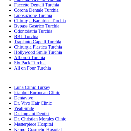
Faccette Dentali Turchia
Corona Dentale Turchia
Liposuzione Turchia
Chirurgia Bariatrica Turchia
Bypass Gastrico Turchia
Odontoiatria Turchia
BBL Turchia
Trapianto Capelli Turchia
Chirurgia Plastica Turchia
Hollywood Smile Turchia
All-on-6 Turchia
Six Pack Turchia
All on Four Turchia
Cliniche Popolari
Luna Clinic Turkey
Istanbul European Clinic
Dentavivo
Dr. Vivo Hair Clinic
YeahSmile
Dr. Implant Dentist
Dr. Christian Morales Clinic
Masterpiece Hospital
Kamol Cosmetic Hospital