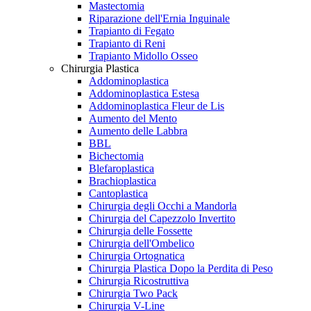
Mastectomia
Riparazione dell'Ernia Inguinale
Trapianto di Fegato
Trapianto di Reni
Trapianto Midollo Osseo
Chirurgia Plastica
Addominoplastica
Addominoplastica Estesa
Addominoplastica Fleur de Lis
Aumento del Mento
Aumento delle Labbra
BBL
Bichectomia
Blefaroplastica
Brachioplastica
Cantoplastica
Chirurgia degli Occhi a Mandorla
Chirurgia del Capezzolo Invertito
Chirurgia delle Fossette
Chirurgia dell'Ombelico
Chirurgia Ortognatica
Chirurgia Plastica Dopo la Perdita di Peso
Chirurgia Ricostruttiva
Chirurgia Two Pack
Chirurgia V-Line