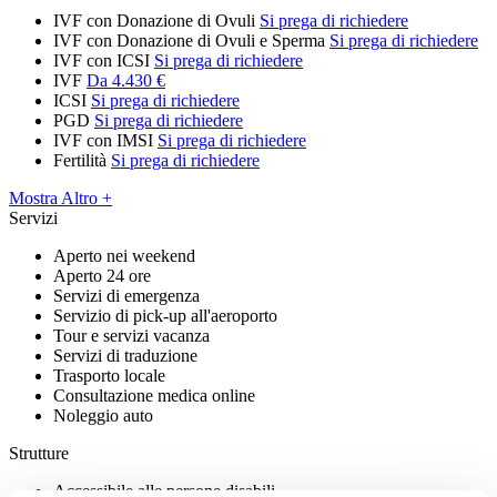
IVF con Donazione di Ovuli
Si prega di richiedere
IVF con Donazione di Ovuli e Sperma
Si prega di richiedere
IVF con ICSI
Si prega di richiedere
IVF
Da 4.430 €
ICSI
Si prega di richiedere
PGD
Si prega di richiedere
IVF con IMSI
Si prega di richiedere
Fertilità
Si prega di richiedere
Mostra Altro +
Servizi
Aperto nei weekend
Aperto 24 ore
Servizi di emergenza
Servizio di pick-up all'aeroporto
Tour e servizi vacanza
Servizi di traduzione
Trasporto locale
Consultazione medica online
Noleggio auto
Strutture
Accessibile alle persone disabili