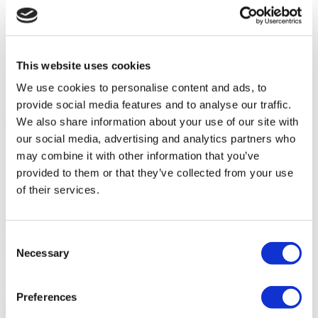
Wifi gratuito
Telefono in camera
Caffetteria
Ristorante
TV in camera
This website uses cookies
Lavanderia
Ufficio di cambio valuta
We use cookies to personalise content and ads, to
provide social media features and to analyse our traffic.
Il tuo Preventivo Personale
We also share information about your use of our site with
Angela
our social media, advertising and analytics partners who
Il Tuo Consulente Sanitario Personale
may combine it with other information that you’ve
Consultazione online gratuita
provided to them or that they’ve collected from your use
Priorità per appuntamenti
of their services.
Unisciti alla famiglia dei pazienti felici di Flymedi
Richiedi un Preventivo Gratuito
Accreditamenti
Consent
Necessary
Selection
FLYMEDI TI AIUTA
Come può aiutarmi FLYMEDI?
Preferences