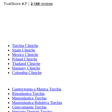
Destinazioni Popolari
Turchia Cliniche
Spain Cliniche
Mexico Cliniche
Poland Cliniche
Thailand Cliniche
Hungary Cliniche
Colombia Cliniche
Trattamenti Popolari in Turchia
Gastrectomia a Manica Turchia
Rinoplastica Turchia
Mastoplastica Turchia
Mastoplastica Riduttiva Turchia
Ginecomastia Turchia
Impianto Dentale Turchia