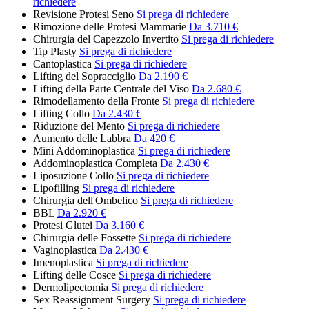
richiedere
Revisione Protesi Seno
Si prega di richiedere
Rimozione delle Protesi Mammarie
Da 3.710 €
Chirurgia del Capezzolo Invertito
Si prega di richiedere
Tip Plasty
Si prega di richiedere
Cantoplastica
Si prega di richiedere
Lifting del Sopracciglio
Da 2.190 €
Lifting della Parte Centrale del Viso
Da 2.680 €
Rimodellamento della Fronte
Si prega di richiedere
Lifting Collo
Da 2.430 €
Riduzione del Mento
Si prega di richiedere
Aumento delle Labbra
Da 420 €
Mini Addominoplastica
Si prega di richiedere
Addominoplastica Completa
Da 2.430 €
Liposuzione Collo
Si prega di richiedere
Lipofilling
Si prega di richiedere
Chirurgia dell'Ombelico
Si prega di richiedere
BBL
Da 2.920 €
Protesi Glutei
Da 3.160 €
Chirurgia delle Fossette
Si prega di richiedere
Vaginoplastica
Da 2.430 €
Imenoplastica
Si prega di richiedere
Lifting delle Cosce
Si prega di richiedere
Dermolipectomia
Si prega di richiedere
Sex Reassignment Surgery
Si prega di richiedere