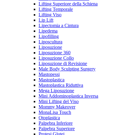
Lifting Superiore della Schiena
Lifting Temporale
Lifting Viso
Lip Lift
Lipectomia a Cintura
Lipedema
Lipofilling
Liposcultura
Liposuzione
Liposuzione 360
Liposuzione Collo
Liposuzione di Revisione
Male Body Sculpting Surgery
Mastopessi
Mastoplastica
Mastoplastica Riduttiva
Mega Liposuzione
Mini Addominoplastica Inversa
Mini Lifting del Viso
Mommy Makeover
MonaLisa Touch
Otoplastica
Palpebra Inferiore
Palpebra Superiore
Protesi Glutei