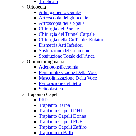
Truebeam
Ortopedia
Allungamento Gambe
Artroscopia del ginocchio
Artroscopia della Spalla
Chirurgia del Borsite
Chirurgia del Tunnel Carpale
Chirurgia della Cuffia dei Rotatori
Dismetria Arti Inferiori
Sostituzione del Ginocchio
Sostituzione Totale dell'Anca
Otorinolaringoiatria
Adenotonsillectomia
Femminilizzazione Della Voce
Mascolinizzazione Della Voce
Perforazione del Setto
Settoplastica
Trapianto Capelli
PRP
Trapianto Barba
Trapianto Capelli DHI
Trapianto Capelli Donna
Trapianto Capelli FUE
Trapianto Capelli Zaffiro
Trapianto di Baffi