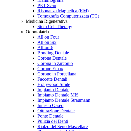
Mammografia
PET Scan
Risonanza Magnetica (RM)
Tomografia Computerizzata (TC)
Medicina Rigenerativa
Stem Cell Therapy
Odontoiatria
All on Four
All on Six
All-on-6
Bonding Dentale
Corona Dentale
Corona in Zirconio
Corone Emax
Corone in Porcellana
Faccette Dentali
Hollywood Smile
Impianto Dentale
Impianto Dentale MIS
Impianto Dentale Straumann
Innesto Osseo
Otturazione Dentale
Ponte Dentale
Pulizia dei Denti
Rialzo del Seno Mascellare