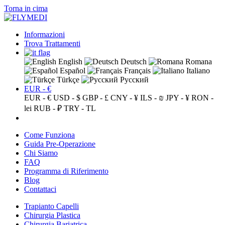
Torna in cima
Informazioni
Trova Trattamenti
English
Deutsch
Romana
Español
Français
Italiano
Türkçe
Русский
EUR - €
EUR - €
USD - $
GBP - £
CNY - ¥
ILS - ₪
JPY - ¥
RON -
lei
RUB - ₽
TRY - TL
Come Funziona
Guida Pre-Operazione
Chi Siamo
FAQ
Programma di Riferimento
Blog
Contattaci
Trapianto Capelli
Chirurgia Plastica
Chirurgia Bariatrica