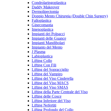
Condrolaringoplastica
Daddy Makeover
Dermolipectomia
Doppio Mento Chirurgia (Double Chin Surgery)
Falloplastica
Ginecomastia
Imenoplastica
Impianti dei Polpacci
Impianti delle Guance
Impianti Mandibolari
Impianto del Mento
J Plasma
Labioplastica
Lifting Collo
Lifting Con Fili
Lifting del Sopracciglio
Lifting del Vampiro
Lifting del Viso Cinderella
Lifting del Viso MACS
Lifting del Viso SMAS
Lifting della Parte Centrale del Viso
Lifting delle Cosce
Lifting Inferiore del Viso
Lifting Nefertiti
Lifting Profondo del Collo