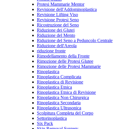
Protesi Mammarie Mentor
Revisione dell'Addominoplastica
Revisione Lifting Viso
Revisione Protesi Seno
Ricostruzione del Seno
Riduzione dei Glutei
Riduzione del Mento
Riduzione del Seno a Peduncolo Centrale
Riduzione dell'Areola
riduzione fronte
Rimodellamento della Fronte
Rimozione delle Protesi Glutee
Rimozione delle Protesi Mammarie
Rinoplastica
Rinoplastica Complicata
Rinoplastica di Revisione
Rinoplastica Etnica
Rinoplastica Etnica di Revisione
Rinoplastica Non Chirurgica
Rinoplastica Secondaria
Rinoplastica Ultrasonica
Scolpitura Completa del Corpo
Settorinoplastica
Six Pack
Skin Removal Surgery