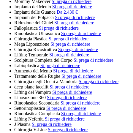
Mommy Makeover
Si prega di richiedere
Impianto del Mento
Si prega di richiedere
Impianti delle Guance
Da 2.430 €
Impianti dei Polpacci
Si prega di richiedere
Riduzione dei Glutei
Si prega di richiedere
Falloplastica
Si prega di richiedere
Rinoplastica Ultrasonica
Si prega di richiedere
Chirurgia Plastica
Si prega di richiedere
Mega Liposuzione
Si prega di richiedere
Chirurgia Ricostruttiva
Si prega di richiedere
Lifting Temporale
Si prega di richiedere
Scolpitura Completa del Corpo
Si prega di richiedere
Labioplastica
Si prega di richiedere
Aumento del Mento
Si prega di richiedere
Trattamento delle Rughe
Si prega di richiedere
Chirurgia degli Occhi a Mandorla
Si prega di richiedere
deep plane facelift
Si prega di richiedere
Lifting del Vampiro
Si prega di richiedere
Liposuzione 360
Si prega di richiedere
Rinoplastica Secondaria
Si prega di richiedere
Settorinoplastica
Si prega di richiedere
Rinoplastica Complicata
Si prega di richiedere
Lifting Nefertiti
Si prega di richiedere
J Plasma
Si prega di richiedere
Chirurgia V-Line
Si prega di richiedere