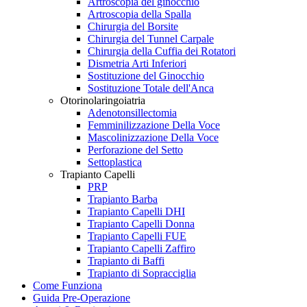
Artroscopia del ginocchio
Artroscopia della Spalla
Chirurgia del Borsite
Chirurgia del Tunnel Carpale
Chirurgia della Cuffia dei Rotatori
Dismetria Arti Inferiori
Sostituzione del Ginocchio
Sostituzione Totale dell'Anca
Otorinolaringoiatria
Adenotonsillectomia
Femminilizzazione Della Voce
Mascolinizzazione Della Voce
Perforazione del Setto
Settoplastica
Trapianto Capelli
PRP
Trapianto Barba
Trapianto Capelli DHI
Trapianto Capelli Donna
Trapianto Capelli FUE
Trapianto Capelli Zaffiro
Trapianto di Baffi
Trapianto di Sopracciglia
Come Funziona
Guida Pre-Operazione