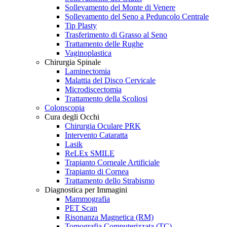
Sollevamento del Monte di Venere
Sollevamento del Seno a Peduncolo Centrale
Tip Plasty
Trasferimento di Grasso al Seno
Trattamento delle Rughe
Vaginoplastica
Chirurgia Spinale
Laminectomia
Malattia del Disco Cervicale
Microdiscectomia
Trattamento della Scoliosi
Colonscopia
Cura degli Occhi
Chirurgia Oculare PRK
Intervento Cataratta
Lasik
ReLEx SMILE
Trapianto Corneale Artificiale
Trapianto di Cornea
Trattamento dello Strabismo
Diagnostica per Immagini
Mammografia
PET Scan
Risonanza Magnetica (RM)
Tomografia Computerizzata (TC)