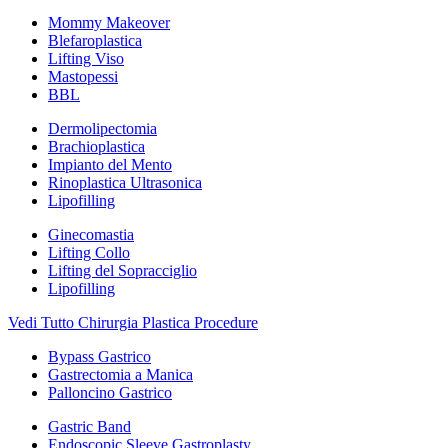
Mommy Makeover
Blefaroplastica
Lifting Viso
Mastopessi
BBL
Dermolipectomia
Brachioplastica
Impianto del Mento
Rinoplastica Ultrasonica
Lipofilling
Ginecomastia
Lifting Collo
Lifting del Sopracciglio
Lipofilling
Vedi Tutto Chirurgia Plastica Procedure
Bypass Gastrico
Gastrectomia a Manica
Palloncino Gastrico
Gastric Band
Endoscopic Sleeve Gastroplasty