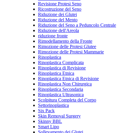
Revisione Protesi Seno
Ricostruzione del Seno
Riduzione dei Glutei
Riduzione del Mento
Riduzione del Seno a Peduncolo Centrale
Riduzione dell'Areola
riduzione fronte
Rimodellamento della Fronte
Rimozione delle Protesi Glutee
Rimozione delle Protesi Mammarie
Rinoplastica
Rinoplastica Complicata
Rinoplastica di Revisione
Rinoplastica Etnica
Rinoplastica Etnica di Revisione
Rinoplastica Non Chirurgica
Rinoplastica Secondaria
Rinoplastica Ultrasonica
Scolpitura Completa del Corpo
Settorinoplastica
Six Pack
Skin Removal Surgery
Skinny BBL
Smart Lipo
Sollevamento dei Glutei