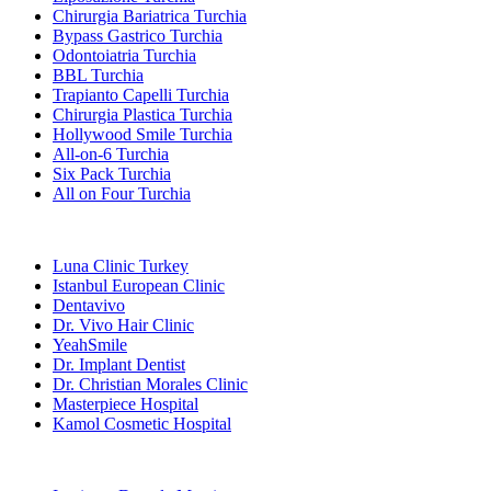
Chirurgia Bariatrica Turchia
Bypass Gastrico Turchia
Odontoiatria Turchia
BBL Turchia
Trapianto Capelli Turchia
Chirurgia Plastica Turchia
Hollywood Smile Turchia
All-on-6 Turchia
Six Pack Turchia
All on Four Turchia
Cliniche Popolari
Luna Clinic Turkey
Istanbul European Clinic
Dentavivo
Dr. Vivo Hair Clinic
YeahSmile
Dr. Implant Dentist
Dr. Christian Morales Clinic
Masterpiece Hospital
Kamol Cosmetic Hospital
Trattamenti Popolari in Messico