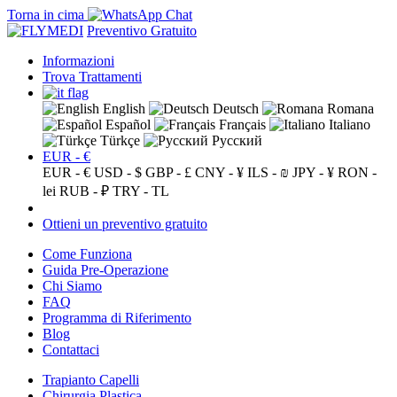
Torna in cima
Preventivo Gratuito
Informazioni
Trova Trattamenti
English
Deutsch
Romana
Español
Français
Italiano
Türkçe
Русский
EUR - €
EUR - €
USD - $
GBP - £
CNY - ¥
ILS - ₪
JPY - ¥
RON -
lei
RUB - ₽
TRY - TL
Ottieni un preventivo gratuito
Come Funziona
Guida Pre-Operazione
Chi Siamo
FAQ
Programma di Riferimento
Blog
Contattaci
Trapianto Capelli
Chirurgia Plastica