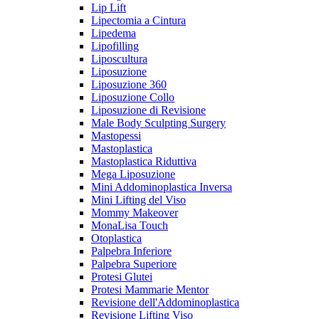
Lip Lift
Lipectomia a Cintura
Lipedema
Lipofilling
Liposcultura
Liposuzione
Liposuzione 360
Liposuzione Collo
Liposuzione di Revisione
Male Body Sculpting Surgery
Mastopessi
Mastoplastica
Mastoplastica Riduttiva
Mega Liposuzione
Mini Addominoplastica Inversa
Mini Lifting del Viso
Mommy Makeover
MonaLisa Touch
Otoplastica
Palpebra Inferiore
Palpebra Superiore
Protesi Glutei
Protesi Mammarie Mentor
Revisione dell'Addominoplastica
Revisione Lifting Viso