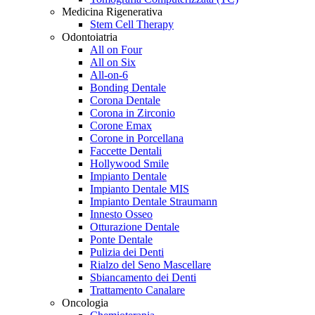
Medicina Rigenerativa
Stem Cell Therapy
Odontoiatria
All on Four
All on Six
All-on-6
Bonding Dentale
Corona Dentale
Corona in Zirconio
Corone Emax
Corone in Porcellana
Faccette Dentali
Hollywood Smile
Impianto Dentale
Impianto Dentale MIS
Impianto Dentale Straumann
Innesto Osseo
Otturazione Dentale
Ponte Dentale
Pulizia dei Denti
Rialzo del Seno Mascellare
Sbiancamento dei Denti
Trattamento Canalare
Oncologia