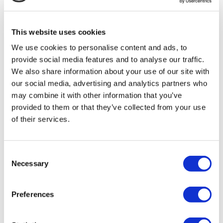
MIRAC SARA TOURISM, un'agenzia di viaggi di Gruppo
A registrata presso TÜRSAB (Certificato N°: 12276).
Tutti i trattamenti sono effettuati da un istituto sanitario
This website uses cookies
certificato per il turismo sanitario.
We use cookies to personalise content and ads, to
provide social media features and to analyse our traffic.
Chi Siamo
Come Funziona
We also share information about your use of our site with
Guida Pre-Operazione
our social media, advertising and analytics partners who
Autori & Revisori
may combine it with other information that you’ve
Flymedi Programma di Riferimento
Piani Di Pagamento
provided to them or that they’ve collected from your use
Carriere
of their services.
FAQ
Blog
Informativa sulla Privacy
Termini e Condizioni
Consent
Politica di Cancellazione
Necessary
Selection
Contattaci
Aggiungi la Tua Clinica
Preferences