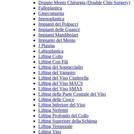
Doppio Mento Chirurgia (Double Chin Surgery)
Falloplastica
Ginecomastia
Imenoplastica
Impianti dei Polpacci
Impianti delle Guance
Impianti Mandibolari
Impianto del Mento
J Plasma
Labioplastica
Lifting Collo
Lifting Con Fili
Lifting del Sopracciglio
Lifting del Vampiro
Lifting del Viso Cinderella
Lifting del Viso MACS
Lifting del Viso SMAS
Lifting della Parte Centrale del Viso
Lifting delle Cosce
Lifting Inferiore del Viso
Lifting Nefertiti
Lifting Profondo del Collo
Lifting Superiore della Schiena
Lifting Temporale
Lifting Viso