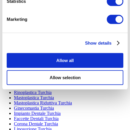
Statistics
Marketing
Destinazioni Popolari
Turchia Cliniche
Spain Cliniche
Show details
Mexico Cliniche
Poland Cliniche
Thailand Cliniche
Allow all
Hungary Cliniche
Colombia Cliniche
Allow selection
Trattamenti Popolari in Turchia
Gastrectomia a Manica Turchia
Rinoplastica Turchia
Mastoplastica Turchia
Mastoplastica Riduttiva Turchia
Ginecomastia Turchia
Impianto Dentale Turchia
Faccette Dentali Turchia
Corona Dentale Turchia
Liposuzione Turchia