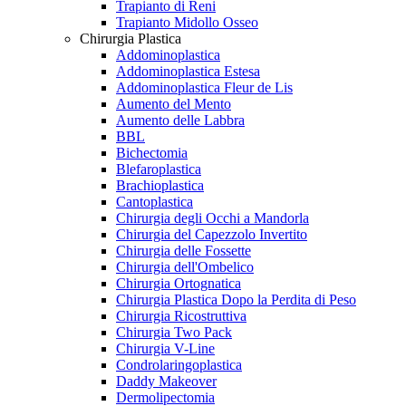
Trapianto di Reni
Trapianto Midollo Osseo
Chirurgia Plastica
Addominoplastica
Addominoplastica Estesa
Addominoplastica Fleur de Lis
Aumento del Mento
Aumento delle Labbra
BBL
Bichectomia
Blefaroplastica
Brachioplastica
Cantoplastica
Chirurgia degli Occhi a Mandorla
Chirurgia del Capezzolo Invertito
Chirurgia delle Fossette
Chirurgia dell'Ombelico
Chirurgia Ortognatica
Chirurgia Plastica Dopo la Perdita di Peso
Chirurgia Ricostruttiva
Chirurgia Two Pack
Chirurgia V-Line
Condrolaringoplastica
Daddy Makeover
Dermolipectomia