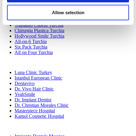
Chirurgia Bariatrica Turchia
Bypass Gastrico Turchia
Allow selection
Odontoiatria Turchia
BBL Turchia
Trapianto Capelli Turchia
Chirurgia Plastica Turchia
Hollywood Smile Turchia
All-on-6 Turchia
Six Pack Turchia
All on Four Turchia
Cliniche Popolari
Luna Clinic Turkey
Istanbul European Clinic
Dentavivo
Dr. Vivo Hair Clinic
YeahSmile
Dr. Implant Dentist
Dr. Christian Morales Clinic
Masterpiece Hospital
Kamol Cosmetic Hospital
Trattamenti Popolari in Messico