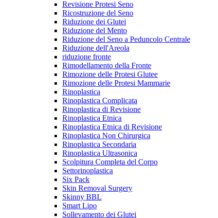
Revisione Protesi Seno
Ricostruzione del Seno
Riduzione dei Glutei
Riduzione del Mento
Riduzione del Seno a Peduncolo Centrale
Riduzione dell'Areola
riduzione fronte
Rimodellamento della Fronte
Rimozione delle Protesi Glutee
Rimozione delle Protesi Mammarie
Rinoplastica
Rinoplastica Complicata
Rinoplastica di Revisione
Rinoplastica Etnica
Rinoplastica Etnica di Revisione
Rinoplastica Non Chirurgica
Rinoplastica Secondaria
Rinoplastica Ultrasonica
Scolpitura Completa del Corpo
Settorinoplastica
Six Pack
Skin Removal Surgery
Skinny BBL
Smart Lipo
Sollevamento dei Glutei