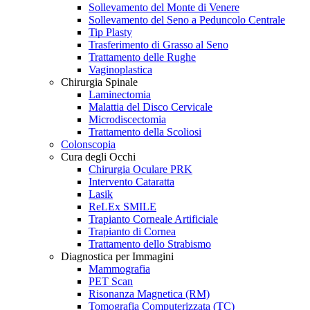
Sollevamento del Monte di Venere
Sollevamento del Seno a Peduncolo Centrale
Tip Plasty
Trasferimento di Grasso al Seno
Trattamento delle Rughe
Vaginoplastica
Chirurgia Spinale
Laminectomia
Malattia del Disco Cervicale
Microdiscectomia
Trattamento della Scoliosi
Colonscopia
Cura degli Occhi
Chirurgia Oculare PRK
Intervento Cataratta
Lasik
ReLEx SMILE
Trapianto Corneale Artificiale
Trapianto di Cornea
Trattamento dello Strabismo
Diagnostica per Immagini
Mammografia
PET Scan
Risonanza Magnetica (RM)
Tomografia Computerizzata (TC)