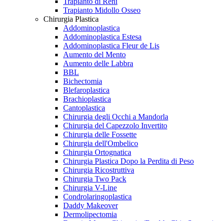
Trapianto di Reni
Trapianto Midollo Osseo
Chirurgia Plastica
Addominoplastica
Addominoplastica Estesa
Addominoplastica Fleur de Lis
Aumento del Mento
Aumento delle Labbra
BBL
Bichectomia
Blefaroplastica
Brachioplastica
Cantoplastica
Chirurgia degli Occhi a Mandorla
Chirurgia del Capezzolo Invertito
Chirurgia delle Fossette
Chirurgia dell'Ombelico
Chirurgia Ortognatica
Chirurgia Plastica Dopo la Perdita di Peso
Chirurgia Ricostruttiva
Chirurgia Two Pack
Chirurgia V-Line
Condrolaringoplastica
Daddy Makeover
Dermolipectomia