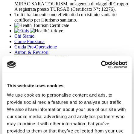
MIRAC SARA TOURISM, un'agenzia di viaggi di Gruppo
A registrata presso TÜRSAB (Certificato N°: 12276).
Tutti i trattamenti sono effettuati da un istituto sanitario
certificato per il turismo sanitario.
Chi Siamo
Come Funziona
Guida Pre-Operazione
Autori & Revisori
Flymedi Programma di Riferimento
Piani Di Pagamento
Carriere
FAQ
Blog
Informativa sulla Privacy
This website uses cookies
Termini e Condizioni
We use cookies to personalise content and ads, to
Politica di Cancellazione
Contattaci
provide social media features and to analyse our traffic.
Aggiungi la Tua Clinica
We also share information about your use of our site with
our social media, advertising and analytics partners who
may combine it with other information that you’ve
provided to them or that they’ve collected from your use