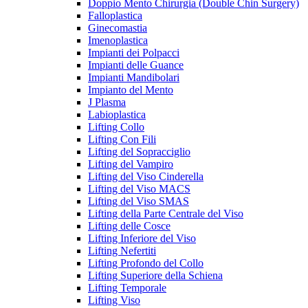
Doppio Mento Chirurgia (Double Chin Surgery)
Falloplastica
Ginecomastia
Imenoplastica
Impianti dei Polpacci
Impianti delle Guance
Impianti Mandibolari
Impianto del Mento
J Plasma
Labioplastica
Lifting Collo
Lifting Con Fili
Lifting del Sopracciglio
Lifting del Vampiro
Lifting del Viso Cinderella
Lifting del Viso MACS
Lifting del Viso SMAS
Lifting della Parte Centrale del Viso
Lifting delle Cosce
Lifting Inferiore del Viso
Lifting Nefertiti
Lifting Profondo del Collo
Lifting Superiore della Schiena
Lifting Temporale
Lifting Viso