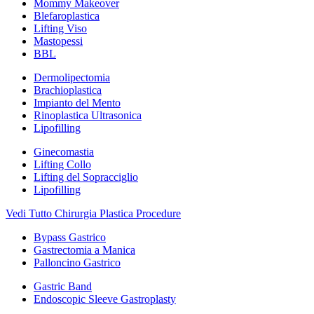
Mommy Makeover
Blefaroplastica
Lifting Viso
Mastopessi
BBL
Dermolipectomia
Brachioplastica
Impianto del Mento
Rinoplastica Ultrasonica
Lipofilling
Ginecomastia
Lifting Collo
Lifting del Sopracciglio
Lipofilling
Vedi Tutto Chirurgia Plastica Procedure
Bypass Gastrico
Gastrectomia a Manica
Palloncino Gastrico
Gastric Band
Endoscopic Sleeve Gastroplasty