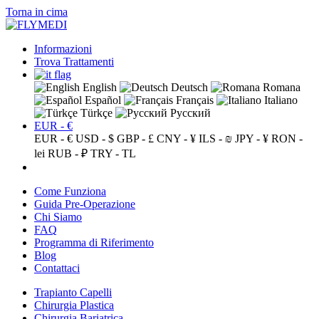
Torna in cima
Informazioni
Trova Trattamenti
English
Deutsch
Romana
Español
Français
Italiano
Türkçe
Русский
EUR - €
EUR - €
USD - $
GBP - £
CNY - ¥
ILS - ₪
JPY - ¥
RON -
lei
RUB - ₽
TRY - TL
Come Funziona
Guida Pre-Operazione
Chi Siamo
FAQ
Programma di Riferimento
Blog
Contattaci
Trapianto Capelli
Chirurgia Plastica
Chirurgia Bariatrica