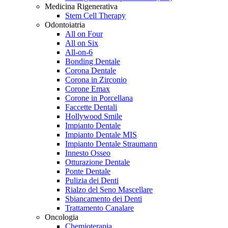
Medicina Rigenerativa
Stem Cell Therapy
Odontoiatria
All on Four
All on Six
All-on-6
Bonding Dentale
Corona Dentale
Corona in Zirconio
Corone Emax
Corone in Porcellana
Faccette Dentali
Hollywood Smile
Impianto Dentale
Impianto Dentale MIS
Impianto Dentale Straumann
Innesto Osseo
Otturazione Dentale
Ponte Dentale
Pulizia dei Denti
Rialzo del Seno Mascellare
Sbiancamento dei Denti
Trattamento Canalare
Oncologia
Chemioterapia