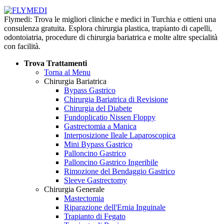
Flymedi: Trova le migliori cliniche e medici in Turchia e ottieni una
consulenza gratuita. Esplora chirurgia plastica, trapianto di capelli,
odontoiatria, procedure di chirurgia bariatrica e molte altre specialità
con facilità.
Trova Trattamenti
Torna al Menu
Chirurgia Bariatrica
Bypass Gastrico
Chirurgia Bariatrica di Revisione
Chirurgia del Diabete
Fundoplicatio Nissen Floppy
Gastrectomia a Manica
Interposizione Ileale Laparoscopica
Mini Bypass Gastrico
Palloncino Gastrico
Palloncino Gastrico Ingeribile
Rimozione del Bendaggio Gastrico
Sleeve Gastrectomy
Chirurgia Generale
Mastectomia
Riparazione dell'Ernia Inguinale
Trapianto di Fegato