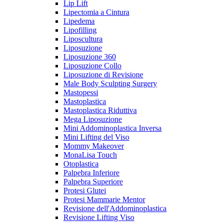
Lip Lift
Lipectomia a Cintura
Lipedema
Lipofilling
Liposcultura
Liposuzione
Liposuzione 360
Liposuzione Collo
Liposuzione di Revisione
Male Body Sculpting Surgery
Mastopessi
Mastoplastica
Mastoplastica Riduttiva
Mega Liposuzione
Mini Addominoplastica Inversa
Mini Lifting del Viso
Mommy Makeover
MonaLisa Touch
Otoplastica
Palpebra Inferiore
Palpebra Superiore
Protesi Glutei
Protesi Mammarie Mentor
Revisione dell'Addominoplastica
Revisione Lifting Viso