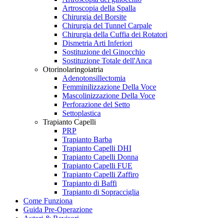
Artroscopia della Spalla
Chirurgia del Borsite
Chirurgia del Tunnel Carpale
Chirurgia della Cuffia dei Rotatori
Dismetria Arti Inferiori
Sostituzione del Ginocchio
Sostituzione Totale dell'Anca
Otorinolaringoiatria
Adenotonsillectomia
Femminilizzazione Della Voce
Mascolinizzazione Della Voce
Perforazione del Setto
Settoplastica
Trapianto Capelli
PRP
Trapianto Barba
Trapianto Capelli DHI
Trapianto Capelli Donna
Trapianto Capelli FUE
Trapianto Capelli Zaffiro
Trapianto di Baffi
Trapianto di Sopracciglia
Come Funziona
Guida Pre-Operazione