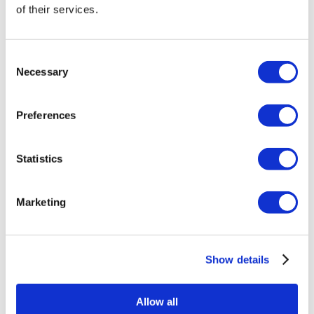
of their services.
Consent
Destinazioni Popolari
Necessary
Selection
Turchia Cliniche
Spain Cliniche
Mexico Cliniche
Preferences
Poland Cliniche
Thailand Cliniche
Hungary Cliniche
Statistics
Colombia Cliniche
Trattamenti Popolari in Turchia
Marketing
Gastrectomia a Manica Turchia
Rinoplastica Turchia
Mastoplastica Turchia
Mastoplastica Riduttiva Turchia
Ginecomastia Turchia
Show details
Impianto Dentale Turchia
Faccette Dentali Turchia
Corona Dentale Turchia
Allow all
Liposuzione Turchia