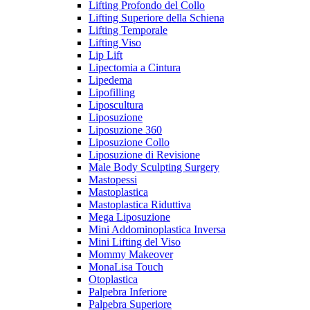
Lifting Profondo del Collo
Lifting Superiore della Schiena
Lifting Temporale
Lifting Viso
Lip Lift
Lipectomia a Cintura
Lipedema
Lipofilling
Liposcultura
Liposuzione
Liposuzione 360
Liposuzione Collo
Liposuzione di Revisione
Male Body Sculpting Surgery
Mastopessi
Mastoplastica
Mastoplastica Riduttiva
Mega Liposuzione
Mini Addominoplastica Inversa
Mini Lifting del Viso
Mommy Makeover
MonaLisa Touch
Otoplastica
Palpebra Inferiore
Palpebra Superiore