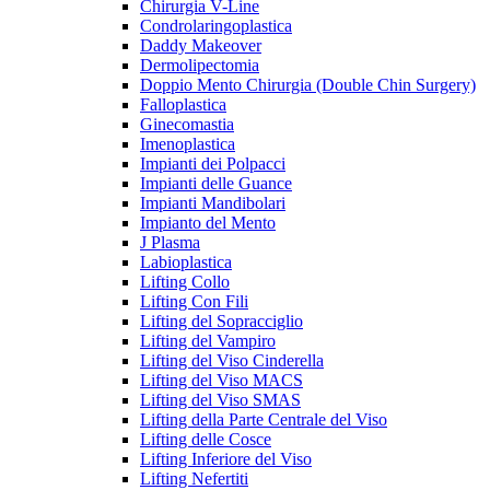
Chirurgia V-Line
Condrolaringoplastica
Daddy Makeover
Dermolipectomia
Doppio Mento Chirurgia (Double Chin Surgery)
Falloplastica
Ginecomastia
Imenoplastica
Impianti dei Polpacci
Impianti delle Guance
Impianti Mandibolari
Impianto del Mento
J Plasma
Labioplastica
Lifting Collo
Lifting Con Fili
Lifting del Sopracciglio
Lifting del Vampiro
Lifting del Viso Cinderella
Lifting del Viso MACS
Lifting del Viso SMAS
Lifting della Parte Centrale del Viso
Lifting delle Cosce
Lifting Inferiore del Viso
Lifting Nefertiti