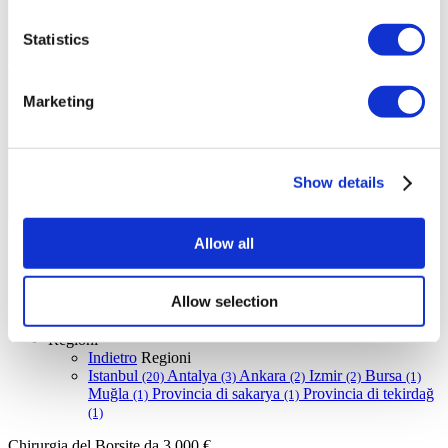
Statistics
Marketing
Show details
Video dei pazienti Flymedi
Allow all
FILTRO
Pulisci Tutto
Destinazioni
(1 Opt. Selezionato)
Allow selection
Indietro
Destinazioni
Turchia
(31)
Regioni
Indietro
Regioni
Istanbul
Antalya
Ankara
Izmir
Bursa
(20)
(3)
(2)
(2)
(1)
Muğla
Provincia di sakarya
Provincia di tekirdağ
(1)
(1)
(1)
Chirurgia del Borsite
da 3.000 €