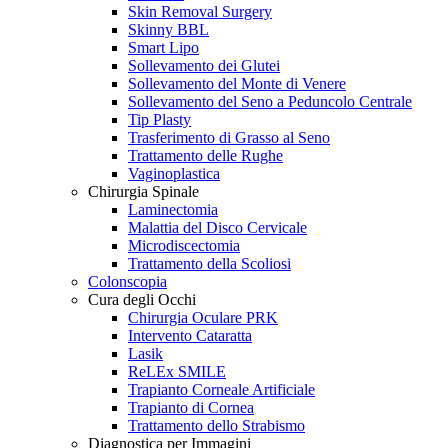
Skin Removal Surgery
Skinny BBL
Smart Lipo
Sollevamento dei Glutei
Sollevamento del Monte di Venere
Sollevamento del Seno a Peduncolo Centrale
Tip Plasty
Trasferimento di Grasso al Seno
Trattamento delle Rughe
Vaginoplastica
Chirurgia Spinale
Laminectomia
Malattia del Disco Cervicale
Microdiscectomia
Trattamento della Scoliosi
Colonscopia
Cura degli Occhi
Chirurgia Oculare PRK
Intervento Cataratta
Lasik
ReLEx SMILE
Trapianto Corneale Artificiale
Trapianto di Cornea
Trattamento dello Strabismo
Diagnostica per Immagini