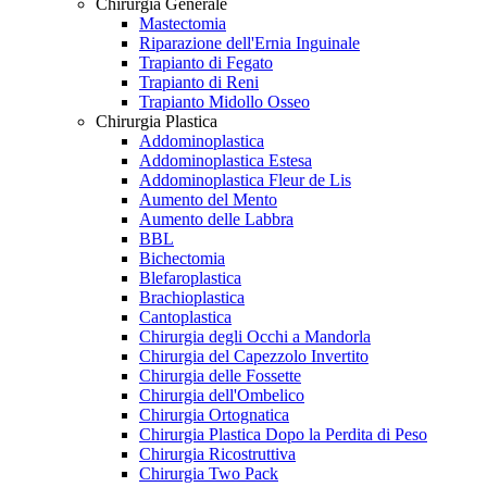
Chirurgia Generale
Mastectomia
Riparazione dell'Ernia Inguinale
Trapianto di Fegato
Trapianto di Reni
Trapianto Midollo Osseo
Chirurgia Plastica
Addominoplastica
Addominoplastica Estesa
Addominoplastica Fleur de Lis
Aumento del Mento
Aumento delle Labbra
BBL
Bichectomia
Blefaroplastica
Brachioplastica
Cantoplastica
Chirurgia degli Occhi a Mandorla
Chirurgia del Capezzolo Invertito
Chirurgia delle Fossette
Chirurgia dell'Ombelico
Chirurgia Ortognatica
Chirurgia Plastica Dopo la Perdita di Peso
Chirurgia Ricostruttiva
Chirurgia Two Pack