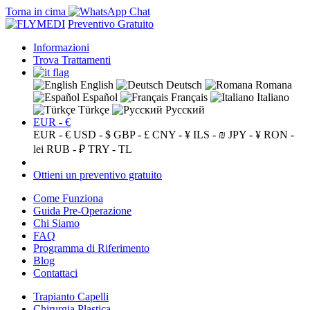
Torna in cima
Preventivo Gratuito
Informazioni
Trova Trattamenti
English
Deutsch
Romana
Español
Français
Italiano
Türkçe
Русский
EUR - €
EUR - €
USD - $
GBP - £
CNY - ¥
ILS - ₪
JPY - ¥
RON -
lei
RUB - ₽
TRY - TL
Ottieni un preventivo gratuito
Come Funziona
Guida Pre-Operazione
Chi Siamo
FAQ
Programma di Riferimento
Blog
Contattaci
Trapianto Capelli
Chirurgia Plastica