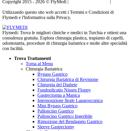
Copyright 2015 - 2026 © FlyMedi |
Termini e Condizioni
|
Informativa sulla Privacy
Utilizzando questo sito web accetti i Termini e Condizioni di
Flymedi e l'Informativa sulla Privacy.
Flymedi: Trova le migliori cliniche e medici in Turchia e ottieni una
consulenza gratuita. Esplora chirurgia plastica, trapianto di capelli,
odontoiatria, procedure di chirurgia bariatrica e molte altre specialità
con facilità.
Trova Trattamenti
Torna al Menu
Chirurgia Bariatrica
Bypass Gastrico
Chirurgia Bariatrica di Revisione
Chirurgia del Diabete
Fundoplicatio Nissen Floppy
Gastrectomia a Manica
Interposizione Ileale Laparoscopica
Mini Bypass Gastrico
Palloncino Gastrico
Palloncino Gastrico Ingeribile
Rimozione del Bendaggio Gastrico
Sleeve Gastrectomy