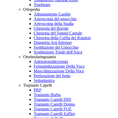
Truebeam
Ortopedia
Allungamento Gambe
Artroscopia del ginocchio
Artroscopia della Spalla
Chirurgia del Borsite
Chirurgia del Tunnel Carpale
Chirurgia della Cuffia dei Rotatori
Dismetria Arti Inferiori
Sostituzione del Ginocchio
Sostituzione Totale dell'Anca
Otorinolaringoiatria
Adenotonsillectomia
Femminilizzazione Della Voce
Mascolinizzazione Della Voce
Perforazione del Setto
Settoplastica
Trapianto Capelli
PRP
Trapianto Barba
Trapianto Capelli DHI
Trapianto Capelli Donna
Trapianto Capelli FUE
Trapianto Capelli Zaffiro