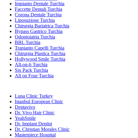
Impianto Dentale Turchia
Faccette Dentali Turchia
Corona Dentale Turchia
Liposuzione Turchia
Chirurgia Bariatrica Turchia
Bypass Gastrico Turchia
Odontoiatria Turchia
BBL Turchia
Trapianto Capelli Turchia
Chirurgia Plastica Turchia
Hollywood Smile Turchia
All-on-6 Turchia
Six Pack Turchia
All on Four Turchia
Cliniche Popolari
Luna Clinic Turkey
Istanbul European Clinic
Dentavivo
Dr. Vivo Hair Clinic
YeahSmile
Dr. Implant Dentist
Dr. Christian Morales Clinic
Masterpiece Hospital