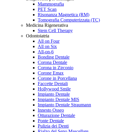
Mammografia
PET Scan
Risonanza Magnetica (RM)
Tomografia Computerizzata (TC)
Medicina Rigenerativa
Stem Cell Therapy
Odontoiatria
All on Four
All on Six
All-on-6
Bonding Dentale
Corona Dentale
Corona in Zirconio
Corone Emax
Corone in Porcellana
Faccette Dentali
Hollywood Smile
Impianto Dentale
Impianto Dentale MIS
Impianto Dentale Straumann
Innesto Osseo
Otturazione Dentale
Ponte Dentale
Pulizia dei Denti
Rialzo del Seno Mascellare