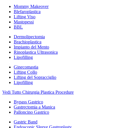
Mommy Makeover
Blefaroplastica
Lifting Viso
Mastopessi
BBL
Dermolipectomia
Brachioplastica
Impianto del Mento
Rinoplastica Ultrasonica
Lipofilling
Ginecomastia
Lifting Collo
Lifting del Sopracciglio
Lipofilling
Vedi Tutto Chirurgia Plastica Procedure
Bypass Gastrico
Gastrectomia a Manica
Palloncino Gastrico
Gastric Band
Endoscopic Sleeve Gastroplasty