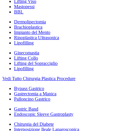
Lifting Viso
Mastopessi
BBL
Dermolipectomia
Brachioplastica
Impianto del Mento
Rinoplastica Ultrasonica
Lipofilling
Ginecomastia
Lifting Collo
Lifting del Sopracciglio
Lipofilling
Vedi Tutto Chirurgia Plastica Procedure
Bypass Gastrico
Gastrectomia a Manica
Palloncino Gastrico
Gastric Band
Endoscopic Sleeve Gastroplasty
Chirurgia del Diabete
Interposizione Ileale Laparoscopica