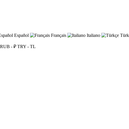
Español
Français
Italiano
Türk
RUB - ₽
TRY - TL