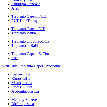
Chirurgia Generale
Altro
Trapianto Capelli FUE
FUT Hair Transplant
Trapianto Capelli DHI
Trapianto Barba
Trapianto di Sopracciglia
Trapianto di Baffi
Trapianto Capelli Zaffiro
PRP
Vedi Tutto Trapianto Capelli Procedure
Liposuzione
Rinoplastica
Mastoplastica
Protesi Glutei
Addominoplastica
Mommy Makeover
Blefaroplastica