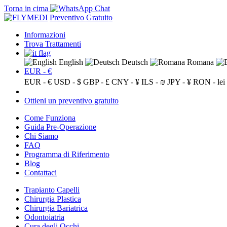
Torna in cima
Preventivo Gratuito
Informazioni
Trova Trattamenti
English
Deutsch
Romana
EUR - €
EUR - €
USD - $
GBP - £
CNY - ¥
ILS - ₪
JPY - ¥
RON - lei
Ottieni un preventivo gratuito
Come Funziona
Guida Pre-Operazione
Chi Siamo
FAQ
Programma di Riferimento
Blog
Contattaci
Trapianto Capelli
Chirurgia Plastica
Chirurgia Bariatrica
Odontoiatria
Cura degli Occhi