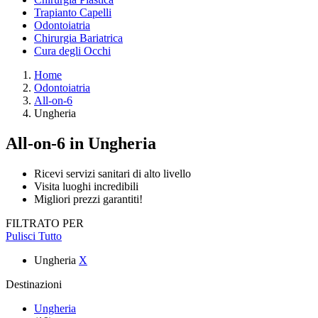
Trapianto Capelli
Odontoiatria
Chirurgia Bariatrica
Cura degli Occhi
Home
Odontoiatria
All-on-6
Ungheria
All-on-6
in Ungheria
Ricevi servizi sanitari di alto livello
Visita luoghi incredibili
Migliori prezzi garantiti!
FILTRATO PER
Pulisci Tutto
Ungheria
X
Destinazioni
Ungheria