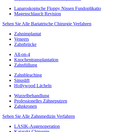
Laparoskopische Floppy Nissen Fundoplikatio
Magenschlauch Revision
Sehen Sie Alle Bariatrische Chirurgie Verfahren
Zahnimplantat
Veneers
Zahnbrücke
All-on-4
Knochentransplantation
Zahnfüllung
Zahnbleaching
Sinuslift
Hollywood Lächeln
Wurzelbehandlung
Professionelles Zähneputzen
Zahnkronen
Sehen Sie Alle Zahnmedizin Verfahren
LASIK-Augenoperation
Katarakt-Chirurgie