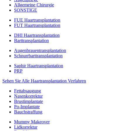
Allgemeine Chirurgie
SONSTIGE
FUE Haartransplantation
FUT Haartransplantation
DHI Haartransplantation
Barttransplantation
Augenbrauentransplantation
Schnurrbarttransplantation
Saphir Haartransplantation
PRP
Sehen Sie Alle Haartransplantation Verfahren
Fettabsaugung
Nasenkorrektur
Brustimplantate
Po-Implantate
Bauchstraffung
Mummy Makeover
Lidkorrektur