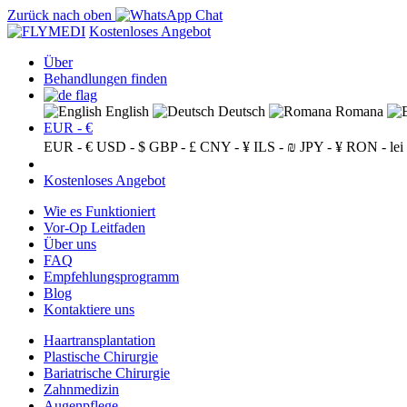
Zurück nach oben
Kostenloses Angebot
Über
Behandlungen finden
English
Deutsch
Romana
EUR - €
EUR - €
USD - $
GBP - £
CNY - ¥
ILS - ₪
JPY - ¥
RON - lei
Kostenloses Angebot
Wie es Funktioniert
Vor-Op Leitfaden
Über uns
FAQ
Empfehlungsprogramm
Blog
Kontaktiere uns
Haartransplantation
Plastische Chirurgie
Bariatrische Chirurgie
Zahnmedizin
Augenpflege