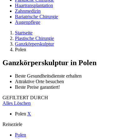
Haartransplantation
Zahnmedizin
Bariatrische Chirurgie
Augenpflege
Startseite
Plastische Chirurgie
Ganzkörperskulptur
Polen
Ganzkörperskulptur
in Polen
Beste Gesundheitsdienste erhalten
Attraktive Orte besuchen
Beste Preise garantiert!
GEFILTERT DURCH
Alles Löschen
Polen
X
Reiseziele
Polen