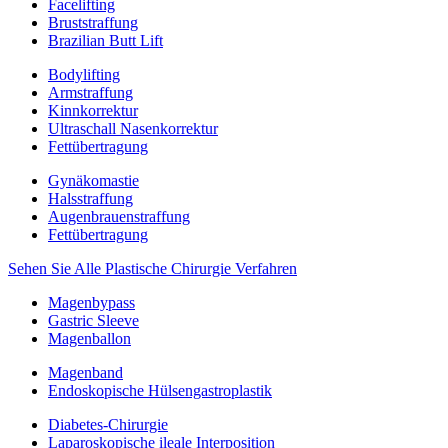
Facelifting
Bruststraffung
Brazilian Butt Lift
Bodylifting
Armstraffung
Kinnkorrektur
Ultraschall Nasenkorrektur
Fettübertragung
Gynäkomastie
Halsstraffung
Augenbrauenstraffung
Fettübertragung
Sehen Sie Alle Plastische Chirurgie Verfahren
Magenbypass
Gastric Sleeve
Magenballon
Magenband
Endoskopische Hülsengastroplastik
Diabetes-Chirurgie
Laparoskopische ileale Interposition