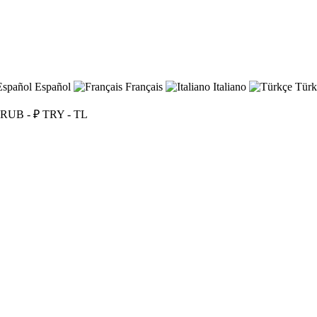
Español
Français
Italiano
Türk
RUB - ₽
TRY - TL