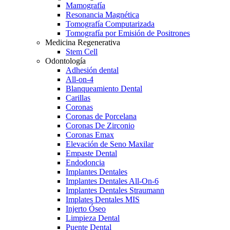
Mamografía
Resonancia Magnética
Tomografía Computarizada
Tomografía por Emisión de Positrones
Medicina Regenerativa
Stem Cell
Odontología
Adhesión dental
All-on-4
Blanqueamiento Dental
Carillas
Coronas
Coronas de Porcelana
Coronas De Zirconio
Coronas Emax
Elevación de Seno Maxilar
Empaste Dental
Endodoncia
Implantes Dentales
Implantes Dentales All-On-6
Implantes Dentales Straumann
Implates Dentales MIS
Injerto Óseo
Limpieza Dental
Puente Dental