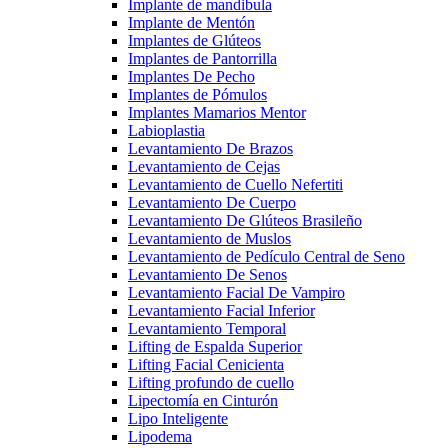
Implante de mandibula
Implante de Mentón
Implantes de Glúteos
Implantes de Pantorrilla
Implantes De Pecho
Implantes de Pómulos
Implantes Mamarios Mentor
Labioplastia
Levantamiento De Brazos
Levantamiento de Cejas
Levantamiento de Cuello Nefertiti
Levantamiento De Cuerpo
Levantamiento De Glúteos Brasileño
Levantamiento de Muslos
Levantamiento de Pedículo Central de Seno
Levantamiento De Senos
Levantamiento Facial De Vampiro
Levantamiento Facial Inferior
Levantamiento Temporal
Lifting de Espalda Superior
Lifting Facial Cenicienta
Lifting profundo de cuello
Lipectomía en Cinturón
Lipo Inteligente
Lipodema