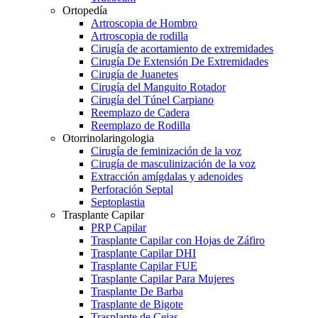
Ortopedía
Artroscopia de Hombro
Artroscopia de rodilla
Cirugía de acortamiento de extremidades
Cirugía De Extensión De Extremidades
Cirugía de Juanetes
Cirugía del Manguito Rotador
Cirugía del Túnel Carpiano
Reemplazo de Cadera
Reemplazo de Rodilla
Otorrinolaringologia
Cirugía de feminización de la voz
Cirugía de masculinización de la voz
Extracción amígdalas y adenoides
Perforación Septal
Septoplastia
Trasplante Capilar
PRP Capilar
Trasplante Capilar con Hojas de Záfiro
Trasplante Capilar DHI
Trasplante Capilar FUE
Trasplante Capilar Para Mujeres
Trasplante De Barba
Trasplante de Bigote
Trasplante de Cejas