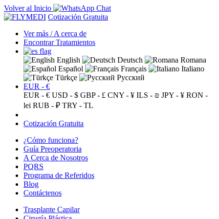
Volver al Inicio
Cotización Gratuita
Ver más / A cerca de
Encontrar Tratamientos
English
Deutsch
Romana
Español
Français
Italiano
Türkçe
Русский
EUR - €
EUR - €
USD - $
GBP - £
CNY - ¥
ILS - ₪
JPY - ¥
RON -
lei
RUB - ₽
TRY - TL
Cotización Gratuita
¿Cómo funciona?
Guía Preoperatoria
A Cerca de Nosotros
PQRS
Programa de Referidos
Blog
Contáctenos
Trasplante Capilar
Cirugía Plástica