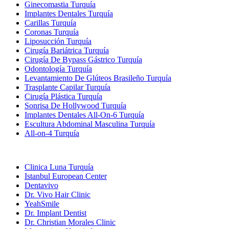
Ginecomastia Turquía
Implantes Dentales Turquía
Carillas Turquía
Coronas Turquía
Liposucción Turquía
Cirugía Bariátrica Turquía
Cirugía De Bypass Gástrico Turquía
Odontología Turquía
Levantamiento De Glúteos Brasileño Turquía
Trasplante Capilar Turquía
Cirugía Plástica Turquía
Sonrisa De Hollywood Turquía
Implantes Dentales All-On-6 Turquía
Escultura Abdominal Masculina Turquía
All-on-4 Turquía
Clínicas Populares
Clinica Luna Turquía
Istanbul European Center
Dentavivo
Dr. Vivo Hair Clinic
YeahSmile
Dr. Implant Dentist
Dr. Christian Morales Clinic