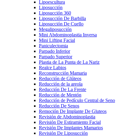
Lipoescultura
Liposucción
Liposucción 360
Liposucción De Barbilla
Liposucción De Cuello
Megaliposucción
Mini Abdominoplastia Inversa
Mini Lifting Facial
Paniculectomia
Parpado Inferior
Parpado Superior
Plastia de La Punta de La Nariz
Realce Labios
Reconstrucción Mamaria
Reducción de Glúteos
Reducción de la areola
Reducción De La Frente
Reducción de Mentón
Reducción de Pedículo Central de Seno
Reducción De Senos
Remoción De Implante De Gluteos
Revisión de Abdominoplastia
Revisión De Estiramiento Facial
Revisión De Implantes Mamarios
Revisión De Liposucción