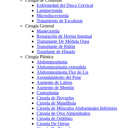
Cirugía de Columna
Enfermedad del Disco Cervical
Laminectomía
Microdiscectomía
Tratamiento de Escoliosis
Cirugía General
Mastectomía
Reparación de Hernia Inguinal
Transplante De Médula Osea
Transplante de Riñón
Trasplante de Hígado
Cirugía Plástica
Abdominoplastia
Abdominoplastia extendida
Abdominoplastia Flor de Lis
Agrandamiento del Pene
Aumento de Labios
Aumento de Mentón
Cantoplastia
Cirugía de Hoyuelos
Cirugía de Mandíbula
Cirugía de Músculos Abdominales Inferiores
Cirugía de Ojos Almendrados
Cirugía de Ombligo
Cirugía De Orejas