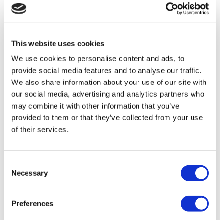
This website uses cookies
We use cookies to personalise content and ads, to
provide social media features and to analyse our traffic.
We also share information about your use of our site with
our social media, advertising and analytics partners who
may combine it with other information that you’ve
provided to them or that they’ve collected from your use
of their services.
Videos de pacientes de Flymedi
FILTRAR
BORRAR TODO
Consent
Destinos
(1 Opc. Seleccionada)
Necessary
Atrás
Destinos
Selection
Polonia
(4)
Regiones
Atrás
Regiones
Preferences
Voivodato de baja silesia
Voivodato de pomerania
(2)
occidental
Voivodato de silesia
(1)
(1)