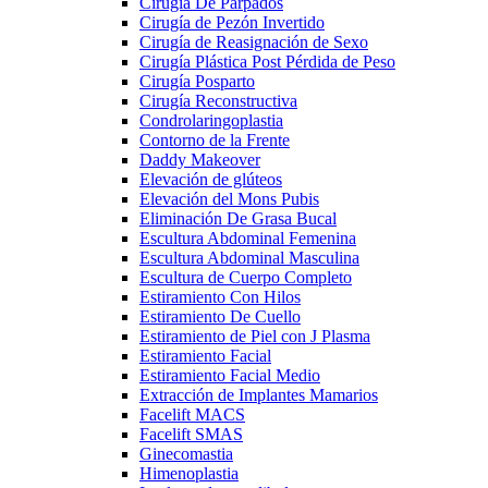
Cirugía De Párpados
Cirugía de Pezón Invertido
Cirugía de Reasignación de Sexo
Cirugía Plástica Post Pérdida de Peso
Cirugía Posparto
Cirugía Reconstructiva
Condrolaringoplastia
Contorno de la Frente
Daddy Makeover
Elevación de glúteos
Elevación del Mons Pubis
Eliminación De Grasa Bucal
Escultura Abdominal Femenina
Escultura Abdominal Masculina
Escultura de Cuerpo Completo
Estiramiento Con Hilos
Estiramiento De Cuello
Estiramiento de Piel con J Plasma
Estiramiento Facial
Estiramiento Facial Medio
Extracción de Implantes Mamarios
Facelift MACS
Facelift SMAS
Ginecomastia
Himenoplastia