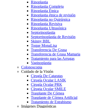
Rinoplastia
Rinoplastia Compleja
Rinoplastia Étnica
Rinoplastia étnica de revisión
Rinoplastia no Quirúrgica
Rinoplastia Revisiva
Rinoplastia Ultrasónica
Septorinoplastia
Septorrinoplastia de Revisión
Skinny BBL
Toque MonaLisa
Transferencia De Grasa
Transferencia de Grasa Mamaria
Tratamiento para las Arrugas
Vaginoplastia
Colonoscopia
Cuidado de la Visión
Cirugía De Cataratas
Cirugía Ocular LASIK
Cirugía Ocular PRK
Círugia Ocular SMILE
Trasplante De Córnea
Trasplante de Córnea Artificial
Tratamiento de Estrabismo
Imágenes Diagnósticas