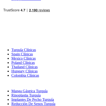
Destinos Populares
Turquía Clínicas
Spain Clínicas
Mexico Clínicas
Poland Clínicas
Thailand Clínicas
Hungary Clínicas
Colombia Clínicas
Tratamientos Populares en Turquia
Manga Gástrica Turquía
Rinoplastia Turquía
Implantes De Pecho Turquía
Reducción De Senos Turquía