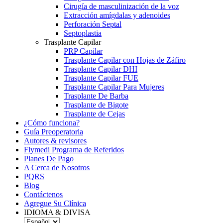
Cirugía de masculinización de la voz
Extracción amígdalas y adenoides
Perforación Septal
Septoplastia
Trasplante Capilar
PRP Capilar
Trasplante Capilar con Hojas de Záfiro
Trasplante Capilar DHI
Trasplante Capilar FUE
Trasplante Capilar Para Mujeres
Trasplante De Barba
Trasplante de Bigote
Trasplante de Cejas
¿Cómo funciona?
Guía Preoperatoria
Autores & revisores
Flymedi Programa de Referidos
Planes De Pago
A Cerca de Nosotros
PQRS
Blog
Contáctenos
Agregue Su Clínica
IDIOMA & DIVISA