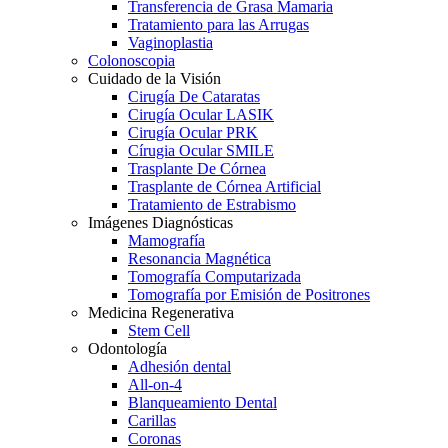
Transferencia de Grasa Mamaria
Tratamiento para las Arrugas
Vaginoplastia
Colonoscopia
Cuidado de la Visión
Cirugía De Cataratas
Cirugía Ocular LASIK
Cirugía Ocular PRK
Círugia Ocular SMILE
Trasplante De Córnea
Trasplante de Córnea Artificial
Tratamiento de Estrabismo
Imágenes Diagnósticas
Mamografía
Resonancia Magnética
Tomografía Computarizada
Tomografía por Emisión de Positrones
Medicina Regenerativa
Stem Cell
Odontología
Adhesión dental
All-on-4
Blanqueamiento Dental
Carillas
Coronas