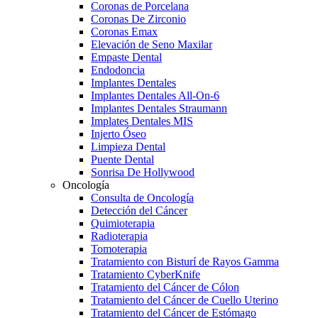
Coronas de Porcelana
Coronas De Zirconio
Coronas Emax
Elevación de Seno Maxilar
Empaste Dental
Endodoncia
Implantes Dentales
Implantes Dentales All-On-6
Implantes Dentales Straumann
Implates Dentales MIS
Injerto Óseo
Limpieza Dental
Puente Dental
Sonrisa De Hollywood
Oncología
Consulta de Oncología
Detección del Cáncer
Quimioterapia
Radioterapia
Tomoterapia
Tratamiento con Bisturí de Rayos Gamma
Tratamiento CyberKnife
Tratamiento del Cáncer de Cólon
Tratamiento del Cáncer de Cuello Uterino
Tratamiento del Cáncer de Estómago