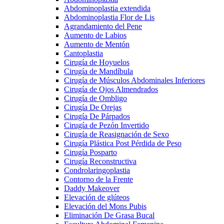
Abdominoplastia extendida
Abdominoplastia Flor de Lis
Agrandamiento del Pene
Aumento de Labios
Aumento de Mentón
Cantoplastia
Cirugía de Hoyuelos
Cirugía de Mandíbula
Cirugía de Músculos Abdominales Inferiores
Cirugía de Ojos Almendrados
Cirugía de Ombligo
Cirugía De Orejas
Cirugía De Párpados
Cirugía de Pezón Invertido
Cirugía de Reasignación de Sexo
Cirugía Plástica Post Pérdida de Peso
Cirugía Posparto
Cirugía Reconstructiva
Condrolaringoplastia
Contorno de la Frente
Daddy Makeover
Elevación de glúteos
Elevación del Mons Pubis
Eliminación De Grasa Bucal