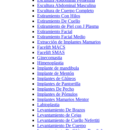
Escultura Abdominal Femenina
Escultura Abdominal Masculina
Escultura de Cuerpo Completo
Estiramiento Con Hilos
Estiramiento De Cuello
Estiramiento de Piel con J Plasma
Estiramiento Facial
Estiramiento Facial Medio
Extracción de Implantes Mamarios
Facelift MACS
Facelift SMAS
Ginecomastia
Himenoplastia
Implante de mandibula
Implante de Mentón
Implantes de Glúteos
Implantes de Pantorrilla
Implantes De Pecho
Implantes de Pómulos
Implantes Mamarios Mentor
Labioplastia
Levantamiento De Brazos
Levantamiento de Cejas
Levantamiento de Cuello Nefertiti
Levantamiento De Cuerpo