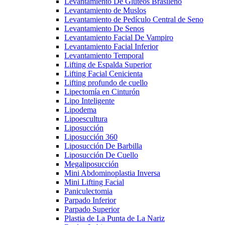
Levantamiento De Glúteos Brasileño
Levantamiento de Muslos
Levantamiento de Pedículo Central de Seno
Levantamiento De Senos
Levantamiento Facial De Vampiro
Levantamiento Facial Inferior
Levantamiento Temporal
Lifting de Espalda Superior
Lifting Facial Cenicienta
Lifting profundo de cuello
Lipectomía en Cinturón
Lipo Inteligente
Lipodema
Lipoescultura
Liposucción
Liposucción 360
Liposucción De Barbilla
Liposucción De Cuello
Megaliposucción
Mini Abdominoplastia Inversa
Mini Lifting Facial
Paniculectomia
Parpado Inferior
Parpado Superior
Plastia de La Punta de La Nariz