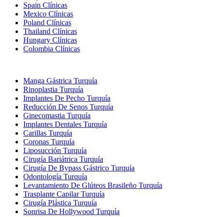
Spain Clínicas
Mexico Clínicas
Poland Clínicas
Thailand Clínicas
Hungary Clínicas
Colombia Clínicas
Tratamientos Populares en Turquia
Manga Gástrica Turquía
Rinoplastia Turquía
Implantes De Pecho Turquía
Reducción De Senos Turquía
Ginecomastia Turquía
Implantes Dentales Turquía
Carillas Turquía
Coronas Turquía
Liposucción Turquía
Cirugía Bariátrica Turquía
Cirugía De Bypass Gástrico Turquía
Odontología Turquía
Levantamiento De Glúteos Brasileño Turquía
Trasplante Capilar Turquía
Cirugía Plástica Turquía
Sonrisa De Hollywood Turquía