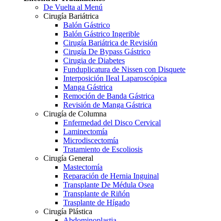
De Vuelta al Menú
Cirugía Bariátrica
Balón Gástrico
Balón Gástrico Ingerible
Cirugía Bariátrica de Revisión
Cirugía De Bypass Gástrico
Cirugia de Diabetes
Funduplicatura de Nissen con Disquete
Interposición IIeal Laparoscópica
Manga Gástrica
Remoción de Banda Gástrica
Revisión de Manga Gástrica
Cirugía de Columna
Enfermedad del Disco Cervical
Laminectomía
Microdiscectomía
Tratamiento de Escoliosis
Cirugía General
Mastectomía
Reparación de Hernia Inguinal
Transplante De Médula Osea
Transplante de Riñón
Trasplante de Hígado
Cirugía Plástica
Abdominoplastia