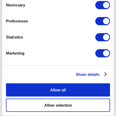
Tratamientos
Necessary
Selection
Atrás
Tratamientos
Abdominoplastia Completa
Mini Abdominoplastia
(4)
(4)
Preferences
Destinos
(1 Opc. Seleccionada)
Atrás
Destinos
Polonia
(4)
Regiones
Statistics
Atrás
Regiones
Voivodato de baja silesia
Voivodato de pomerania
(2)
occidental
Voivodato de silesia
(1)
(1)
Marketing
Abdominoplastia
desde 3.200 €
A partir de 3.200 €
Solicitar Cotización
Flymedi
Show details
TÜRSAB – Las transacciones en flymedi.com son
gestionadas por MIRAC SARA TOURISM, una agencia de
viajes de Grupo A registrada en TÜRSAB (Certificado No:
Allow all
12276).
Todos los tratamientos son realizados por una institución de
salud certificada en turismo de salud.
Allow selection
A Cerca de Nosotros