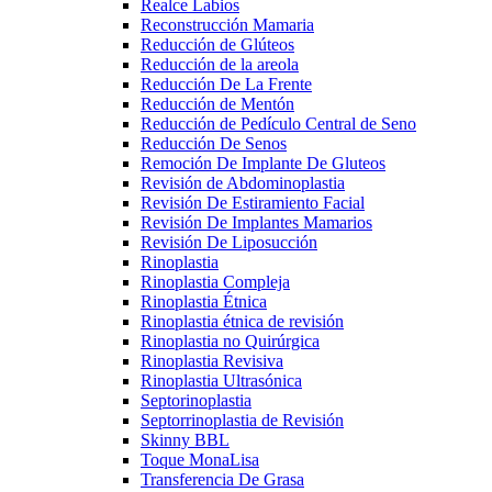
Realce Labios
Reconstrucción Mamaria
Reducción de Glúteos
Reducción de la areola
Reducción De La Frente
Reducción de Mentón
Reducción de Pedículo Central de Seno
Reducción De Senos
Remoción De Implante De Gluteos
Revisión de Abdominoplastia
Revisión De Estiramiento Facial
Revisión De Implantes Mamarios
Revisión De Liposucción
Rinoplastia
Rinoplastia Compleja
Rinoplastia Étnica
Rinoplastia étnica de revisión
Rinoplastia no Quirúrgica
Rinoplastia Revisiva
Rinoplastia Ultrasónica
Septorinoplastia
Septorrinoplastia de Revisión
Skinny BBL
Toque MonaLisa
Transferencia De Grasa