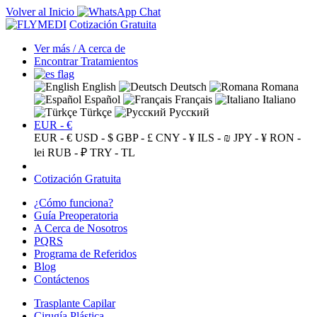
Volver al Inicio
Cotización Gratuita
Ver más / A cerca de
Encontrar Tratamientos
English
Deutsch
Romana
Español
Français
Italiano
Türkçe
Русский
EUR - €
EUR - €
USD - $
GBP - £
CNY - ¥
ILS - ₪
JPY - ¥
RON -
lei
RUB - ₽
TRY - TL
Cotización Gratuita
¿Cómo funciona?
Guía Preoperatoria
A Cerca de Nosotros
PQRS
Programa de Referidos
Blog
Contáctenos
Trasplante Capilar
Cirugía Plástica