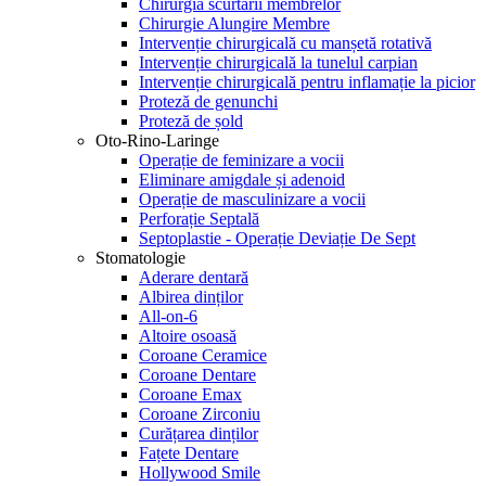
Chirurgia scurtării membrelor
Chirurgie Alungire Membre
Intervenție chirurgicală cu manșetă rotativă
Intervenție chirurgicală la tunelul carpian
Intervenție chirurgicală pentru inflamație la picior
Proteză de genunchi
Proteză de șold
Oto-Rino-Laringe
Operație de feminizare a vocii
Eliminare amigdale și adenoid
Operație de masculinizare a vocii
Perforație Septală
Septoplastie - Operație Deviație De Sept
Stomatologie
Aderare dentară
Albirea dinților
All-on-6
Altoire osoasă
Coroane Ceramice
Coroane Dentare
Coroane Emax
Coroane Zirconiu
Curățarea dinților
Fațete Dentare
Hollywood Smile