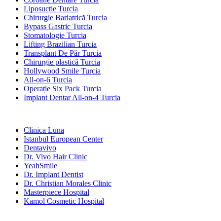
Liposucție Turcia
Chirurgie Bariatrică Turcia
Bypass Gastric Turcia
Stomatologie Turcia
Lifting Brazilian Turcia
Transplant De Păr Turcia
Chirurgie plastică Turcia
Hollywood Smile Turcia
All-on-6 Turcia
Operație Six Pack Turcia
Implant Dentar All-on-4 Turcia
Clinici Populare
Clinica Luna
Istanbul European Center
Dentavivo
Dr. Vivo Hair Clinic
YeahSmile
Dr. Implant Dentist
Dr. Christian Morales Clinic
Masterpiece Hospital
Kamol Cosmetic Hospital
Tratamente Populare în Mexic