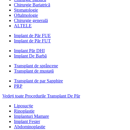
Chirurgie Bariatrică
Stomatologie
Oftalmologie
Chirurgie generală
ALTELE
Implant de Păr FUE
Implant de Păr FUT
Implant Păr DHI
Implant De Barbă
Transplant de sprâncene
Transplant de mustață
Transplant de par Sapphire
PRP
Vedeți toate Procedurile Transplant De Păr
Liposucție
Rinoplastie
Implanturi Mamare
Implant Fesier
Abdominoplastie