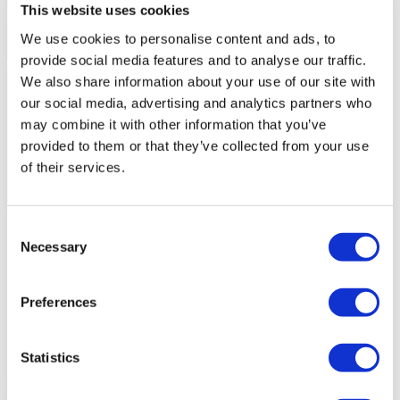
This website uses cookies
We use cookies to personalise content and ads, to
provide social media features and to analyse our traffic.
We also share information about your use of our site with
our social media, advertising and analytics partners who
may combine it with other information that you’ve
provided to them or that they’ve collected from your use
of their services.
Videoclipurile pacienților Flymedi
Consent
FILTRAȚI
ȘTERGEȚI TOTUL
Necessary
Selection
Destinații
(1 Selectați opțiuni)
Înapoi
Destinații
Polonia
(4)
Preferences
Regiuni
Înapoi
Regiuni
Voievodatul silezia de jos
Voievodatul pomerania
(2)
occidentala
Voievodatul silezia
Statistics
(1)
(1)
Flymedi