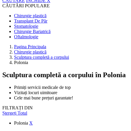
CĂUTARE
ÎNCHIDE
X
CĂUTĂRI POPULARE
Chirurgie plastică
Transplant De Păr
Stomatologie
Chirurgie Bariatrică
Oftalmologie
Pagina Principala
Chirurgie plastică
Sculptura completă a corpului
Polonia
Sculptura completă a corpului
în Polonia
Primiți servicii medicale de top
Vizitați locuri uimitoare
Cele mai bune prețuri garantate!
FILTRAȚI DIN
Ștergeți Totul
Polonia
X