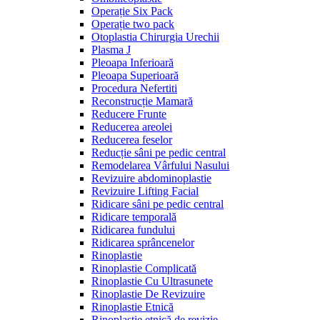
Operație Six Pack
Operație two pack
Otoplastia Chirurgia Urechii
Plasma J
Pleoapa Inferioară
Pleoapa Superioară
Procedura Nefertiti
Reconstrucție Mamară
Reducere Frunte
Reducerea areolei
Reducerea feselor
Reducție sâni pe pedic central
Remodelarea Vârfului Nasului
Revizuire abdominoplastie
Revizuire Lifting Facial
Ridicare sâni pe pedic central
Ridicare temporală
Ridicarea fundului
Ridicarea sprâncenelor
Rinoplastie
Rinoplastie Complicată
Rinoplastie Cu Ultrasunete
Rinoplastie De Revizuire
Rinoplastie Etnică
Rinoplastie etnică de revizie