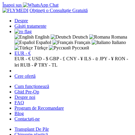
Înapoi sus
Obțineți o Consultație Gratuită
Despre
Găsiți tratamente
English
Deutsch
Romana
Español
Français
Italiano
Türkçe
Русский
EUR - €
EUR - €
USD - $
GBP - £
CNY - ¥
ILS - ₪
JPY - ¥
RON -
lei
RUB - ₽
TRY - TL
Cere ofertă
Cum funcționează
Ghid Pre-Op
Despre noi
FAQ
Program de Recomandare
Blog
Contactați-ne
Transplant De Păr
Chirurgie plastică