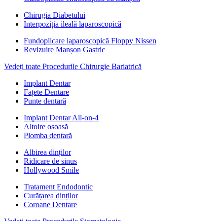
Chirugia Diabetului
Interpoziția ileală laparoscopică
Fundoplicare laparoscopică Floppy Nissen
Revizuire Manșon Gastric
Vedeți toate Procedurile Chirurgie Bariatrică
Implant Dentar
Fațete Dentare
Punte dentară
Implant Dentar All-on-4
Altoire osoasă
Plomba dentară
Albirea dinților
Ridicare de sinus
Hollywood Smile
Tratament Endodontic
Curățarea dinților
Coroane Dentare