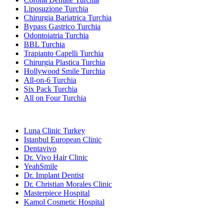
Liposuzione Turchia
Chirurgia Bariatrica Turchia
Bypass Gastrico Turchia
Odontoiatria Turchia
BBL Turchia
Trapianto Capelli Turchia
Chirurgia Plastica Turchia
Hollywood Smile Turchia
All-on-6 Turchia
Six Pack Turchia
All on Four Turchia
Cliniche Popolari
Luna Clinic Turkey
Istanbul European Clinic
Dentavivo
Dr. Vivo Hair Clinic
YeahSmile
Dr. Implant Dentist
Dr. Christian Morales Clinic
Masterpiece Hospital
Kamol Cosmetic Hospital
Trattamenti Popolari in Messico