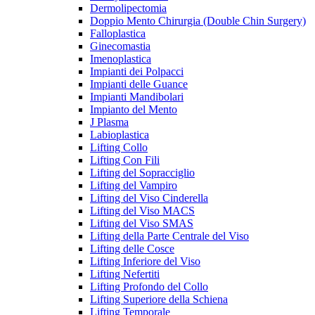
Dermolipectomia
Doppio Mento Chirurgia (Double Chin Surgery)
Falloplastica
Ginecomastia
Imenoplastica
Impianti dei Polpacci
Impianti delle Guance
Impianti Mandibolari
Impianto del Mento
J Plasma
Labioplastica
Lifting Collo
Lifting Con Fili
Lifting del Sopracciglio
Lifting del Vampiro
Lifting del Viso Cinderella
Lifting del Viso MACS
Lifting del Viso SMAS
Lifting della Parte Centrale del Viso
Lifting delle Cosce
Lifting Inferiore del Viso
Lifting Nefertiti
Lifting Profondo del Collo
Lifting Superiore della Schiena
Lifting Temporale