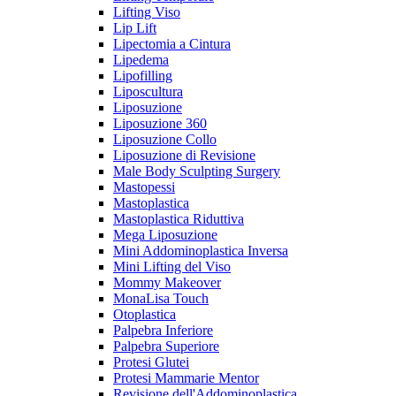
Lifting Viso
Lip Lift
Lipectomia a Cintura
Lipedema
Lipofilling
Liposcultura
Liposuzione
Liposuzione 360
Liposuzione Collo
Liposuzione di Revisione
Male Body Sculpting Surgery
Mastopessi
Mastoplastica
Mastoplastica Riduttiva
Mega Liposuzione
Mini Addominoplastica Inversa
Mini Lifting del Viso
Mommy Makeover
MonaLisa Touch
Otoplastica
Palpebra Inferiore
Palpebra Superiore
Protesi Glutei
Protesi Mammarie Mentor
Revisione dell'Addominoplastica