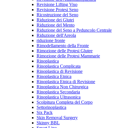
Revisione Lifting Viso
Revisione Protesi Seno
Ricostruzione del Seno
Riduzione dei Glutei
Riduzione del Mento
Riduzione del Seno a Peduncolo Centrale
Riduzione dell'Areola
riduzione fronte
Rimodellamento della Fronte
Rimozione delle Protesi Glutee
Rimozione delle Protesi Mammarie
Rinoplastica
Rinoplastica Complicata
Rinoplastica di Revisione
Rinoplastica Etnica
Rinoplastica Etnica di Revisione
Rinoplastica Non Chirurgica
Rinoplastica Secondaria
Rinoplastica Ultrasonica
Scolpitura Completa del Corpo
Settorinoplastica
Six Pack
Skin Removal Surgery
Skinny BBL
Smart Lipo