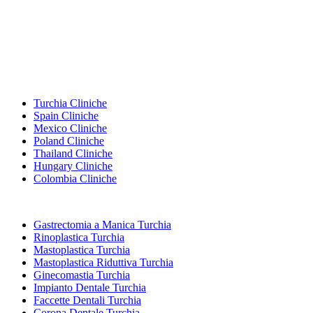
Destinazioni Popolari
Turchia Cliniche
Spain Cliniche
Mexico Cliniche
Poland Cliniche
Thailand Cliniche
Hungary Cliniche
Colombia Cliniche
Trattamenti Popolari in Turchia
Gastrectomia a Manica Turchia
Rinoplastica Turchia
Mastoplastica Turchia
Mastoplastica Riduttiva Turchia
Ginecomastia Turchia
Impianto Dentale Turchia
Faccette Dentali Turchia
Corona Dentale Turchia