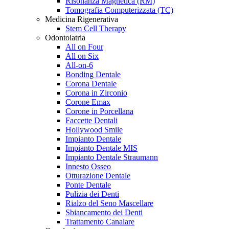
Risonanza Magnetica (RM)
Tomografia Computerizzata (TC)
Medicina Rigenerativa
Stem Cell Therapy
Odontoiatria
All on Four
All on Six
All-on-6
Bonding Dentale
Corona Dentale
Corona in Zirconio
Corone Emax
Corone in Porcellana
Faccette Dentali
Hollywood Smile
Impianto Dentale
Impianto Dentale MIS
Impianto Dentale Straumann
Innesto Osseo
Otturazione Dentale
Ponte Dentale
Pulizia dei Denti
Rialzo del Seno Mascellare
Sbiancamento dei Denti
Trattamento Canalare