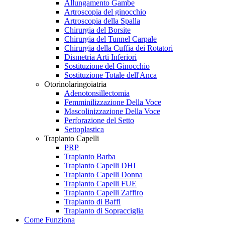
Allungamento Gambe
Artroscopia del ginocchio
Artroscopia della Spalla
Chirurgia del Borsite
Chirurgia del Tunnel Carpale
Chirurgia della Cuffia dei Rotatori
Dismetria Arti Inferiori
Sostituzione del Ginocchio
Sostituzione Totale dell'Anca
Otorinolaringoiatria
Adenotonsillectomia
Femminilizzazione Della Voce
Mascolinizzazione Della Voce
Perforazione del Setto
Settoplastica
Trapianto Capelli
PRP
Trapianto Barba
Trapianto Capelli DHI
Trapianto Capelli Donna
Trapianto Capelli FUE
Trapianto Capelli Zaffiro
Trapianto di Baffi
Trapianto di Sopracciglia
Come Funziona