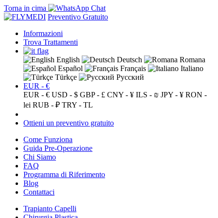
Torna in cima
Preventivo Gratuito
Informazioni
Trova Trattamenti
English
Deutsch
Romana
Español
Français
Italiano
Türkçe
Русский
EUR - €
EUR - €
USD - $
GBP - £
CNY - ¥
ILS - ₪
JPY - ¥
RON -
lei
RUB - ₽
TRY - TL
Ottieni un preventivo gratuito
Come Funziona
Guida Pre-Operazione
Chi Siamo
FAQ
Programma di Riferimento
Blog
Contattaci
Trapianto Capelli
Chirurgia Plastica