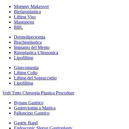
Mommy Makeover
Blefaroplastica
Lifting Viso
Mastopessi
BBL
Dermolipectomia
Brachioplastica
Impianto del Mento
Rinoplastica Ultrasonica
Lipofilling
Ginecomastia
Lifting Collo
Lifting del Sopracciglio
Lipofilling
Vedi Tutto Chirurgia Plastica Procedure
Bypass Gastrico
Gastrectomia a Manica
Palloncino Gastrico
Gastric Band
Endoscopic Sleeve Gastroplasty