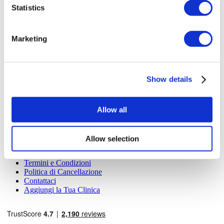
Statistics
TÜRSAB – Le transazioni su flymedi.com sono gestite da
MIRAC SARA TOURISM, un'agenzia di viaggi di Gruppo
A registrata presso TÜRSAB (Certificato N°: 12276).
Tutti i trattamenti sono effettuati da un istituto sanitario
Marketing
certificato per il turismo sanitario.
Chi Siamo
Show details
Come Funziona
Guida Pre-Operazione
Autori & Revisori
Flymedi Programma di Riferimento
Allow all
Piani Di Pagamento
Carriere
FAQ
Allow selection
Blog
Informativa sulla Privacy
Termini e Condizioni
Politica di Cancellazione
Contattaci
Aggiungi la Tua Clinica