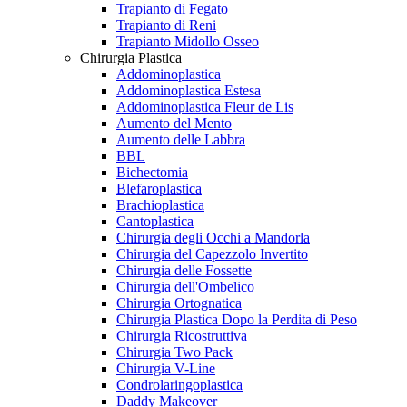
Trapianto di Fegato
Trapianto di Reni
Trapianto Midollo Osseo
Chirurgia Plastica
Addominoplastica
Addominoplastica Estesa
Addominoplastica Fleur de Lis
Aumento del Mento
Aumento delle Labbra
BBL
Bichectomia
Blefaroplastica
Brachioplastica
Cantoplastica
Chirurgia degli Occhi a Mandorla
Chirurgia del Capezzolo Invertito
Chirurgia delle Fossette
Chirurgia dell'Ombelico
Chirurgia Ortognatica
Chirurgia Plastica Dopo la Perdita di Peso
Chirurgia Ricostruttiva
Chirurgia Two Pack
Chirurgia V-Line
Condrolaringoplastica
Daddy Makeover