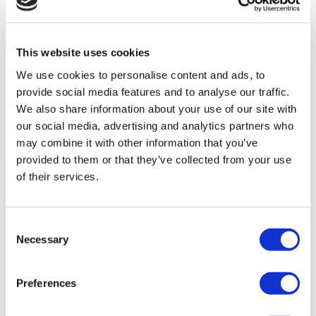
This website uses cookies
We use cookies to personalise content and ads, to
provide social media features and to analyse our traffic.
We also share information about your use of our site with
our social media, advertising and analytics partners who
may combine it with other information that you’ve
provided to them or that they’ve collected from your use
Video dei pazienti Flymedi
of their services.
FILTRO
Pulisci Tutto
Destinazioni
(1 Opt. Selezionato)
Indietro
Destinazioni
Consent
Polonia
(4)
Necessary
Selection
Regioni
Indietro
Regioni
Voivodato della Bassa Slesia
Voivodato della
(2)
pomerania occidentale
Voivodato della Slesia
Preferences
(1)
(1)
Flymedi