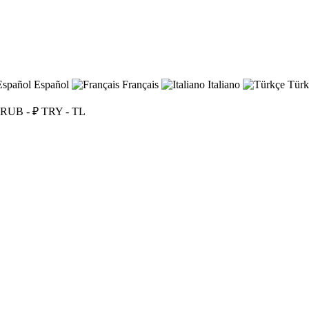
Español
Français
Italiano
Türk
RUB - ₽
TRY - TL