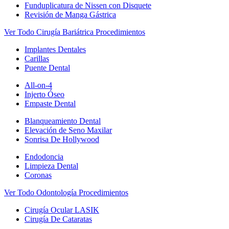
Funduplicatura de Nissen con Disquete
Revisión de Manga Gástrica
Ver Todo Cirugía Bariátrica Procedimientos
Implantes Dentales
Carillas
Puente Dental
All-on-4
Injerto Óseo
Empaste Dental
Blanqueamiento Dental
Elevación de Seno Maxilar
Sonrisa De Hollywood
Endodoncia
Limpieza Dental
Coronas
Ver Todo Odontología Procedimientos
Cirugía Ocular LASIK
Cirugía De Cataratas