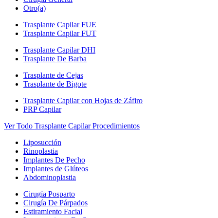
Otro(a)
Trasplante Capilar FUE
Trasplante Capilar FUT
Trasplante Capilar DHI
Trasplante De Barba
Trasplante de Cejas
Trasplante de Bigote
Trasplante Capilar con Hojas de Záfiro
PRP Capilar
Ver Todo Trasplante Capilar Procedimientos
Liposucción
Rinoplastia
Implantes De Pecho
Implantes de Glúteos
Abdominoplastia
Cirugía Posparto
Cirugía De Párpados
Estiramiento Facial