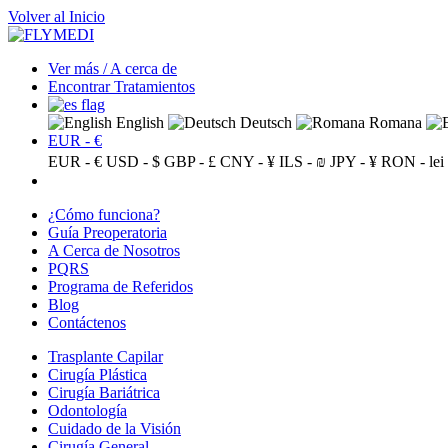
Volver al Inicio
Ver más / A cerca de
Encontrar Tratamientos
English
Deutsch
Romana
EUR - €
EUR - €
USD - $
GBP - £
CNY - ¥
ILS - ₪
JPY - ¥
RON - lei
¿Cómo funciona?
Guía Preoperatoria
A Cerca de Nosotros
PQRS
Programa de Referidos
Blog
Contáctenos
Trasplante Capilar
Cirugía Plástica
Cirugía Bariátrica
Odontología
Cuidado de la Visión
Cirugía General