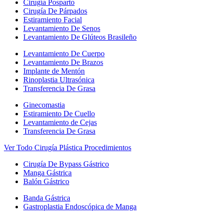
Cirugía Posparto
Cirugía De Párpados
Estiramiento Facial
Levantamiento De Senos
Levantamiento De Glúteos Brasileño
Levantamiento De Cuerpo
Levantamiento De Brazos
Implante de Mentón
Rinoplastia Ultrasónica
Transferencia De Grasa
Ginecomastia
Estiramiento De Cuello
Levantamiento de Cejas
Transferencia De Grasa
Ver Todo Cirugía Plástica Procedimientos
Cirugía De Bypass Gástrico
Manga Gástrica
Balón Gástrico
Banda Gástrica
Gastroplastia Endoscópica de Manga