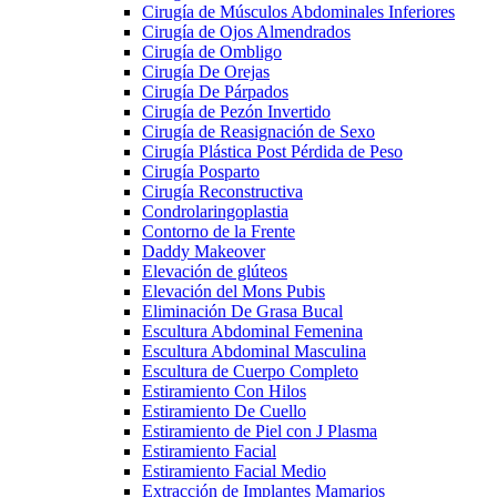
Cirugía de Músculos Abdominales Inferiores
Cirugía de Ojos Almendrados
Cirugía de Ombligo
Cirugía De Orejas
Cirugía De Párpados
Cirugía de Pezón Invertido
Cirugía de Reasignación de Sexo
Cirugía Plástica Post Pérdida de Peso
Cirugía Posparto
Cirugía Reconstructiva
Condrolaringoplastia
Contorno de la Frente
Daddy Makeover
Elevación de glúteos
Elevación del Mons Pubis
Eliminación De Grasa Bucal
Escultura Abdominal Femenina
Escultura Abdominal Masculina
Escultura de Cuerpo Completo
Estiramiento Con Hilos
Estiramiento De Cuello
Estiramiento de Piel con J Plasma
Estiramiento Facial
Estiramiento Facial Medio
Extracción de Implantes Mamarios