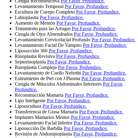
Cirugía Reconstructiva
Por Favor, Profundice.
Levantamiento Temporal
Por Favor, Profundice.
Escultura de Cuerpo Completo
Por Favor, Profundice.
Labioplastia
Por Favor, Profundice.
Aumento de Mentón
Por Favor, Profundice.
Tratamiento para las Arrugas
Por Favor, Profundice.
Cirugía de Ojos Almendrados
Por Favor, Profundice.
Levantamiento Cervicofacial Profundo
Por Favor, Profundice.
Levantamiento Facial De Vampiro
Por Favor, Profundice.
Liposucción 360
Por Favor, Profundice.
Rinoplastia Revisiva
Por Favor, Profundice.
Septorinoplastia
Por Favor, Profundice.
Rinoplastia Compleja
Por Favor, Profundice.
Levantamiento de Cuello Nefertiti
Por Favor, Profundice.
Estiramiento de Piel con J Plasma
Por Favor, Profundice.
Cirugía de Músculos Abdominales Inferiores
Por Favor,
Profundice.
Reconstrucción Mamaria
Por Favor, Profundice.
Lipo Inteligente
Por Favor, Profundice.
Lipoescultura
Por Favor, Profundice.
Transferencia de Grasa Mamaria
Por Favor, Profundice.
Implantes Mamarios Mentor
Por Favor, Profundice.
Levantamiento Facial Inferior
Por Favor, Profundice.
Liposucción De Barbilla
Por Favor, Profundice.
Revisión de Abdominoplastia
Por Favor, Profundice.