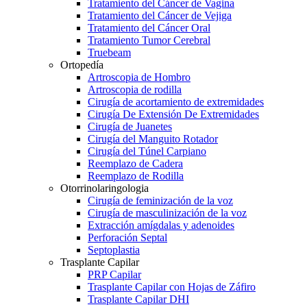
Tratamiento del Cáncer de Vagina
Tratamiento del Cáncer de Vejiga
Tratamiento del Cáncer Oral
Tratamiento Tumor Cerebral
Truebeam
Ortopedía
Artroscopia de Hombro
Artroscopia de rodilla
Cirugía de acortamiento de extremidades
Cirugía De Extensión De Extremidades
Cirugía de Juanetes
Cirugía del Manguito Rotador
Cirugía del Túnel Carpiano
Reemplazo de Cadera
Reemplazo de Rodilla
Otorrinolaringologia
Cirugía de feminización de la voz
Cirugía de masculinización de la voz
Extracción amígdalas y adenoides
Perforación Septal
Septoplastia
Trasplante Capilar
PRP Capilar
Trasplante Capilar con Hojas de Záfiro
Trasplante Capilar DHI