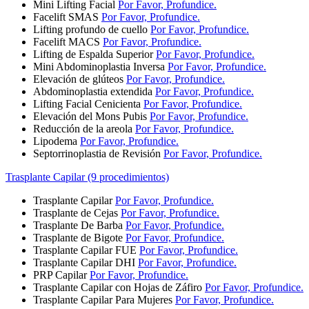
Mini Lifting Facial
Por Favor, Profundice.
Facelift SMAS
Por Favor, Profundice.
Lifting profundo de cuello
Por Favor, Profundice.
Facelift MACS
Por Favor, Profundice.
Lifting de Espalda Superior
Por Favor, Profundice.
Mini Abdominoplastia Inversa
Por Favor, Profundice.
Elevación de glúteos
Por Favor, Profundice.
Abdominoplastia extendida
Por Favor, Profundice.
Lifting Facial Cenicienta
Por Favor, Profundice.
Elevación del Mons Pubis
Por Favor, Profundice.
Reducción de la areola
Por Favor, Profundice.
Lipodema
Por Favor, Profundice.
Septorrinoplastia de Revisión
Por Favor, Profundice.
Trasplante Capilar (9 procedimientos)
Trasplante Capilar
Por Favor, Profundice.
Trasplante de Cejas
Por Favor, Profundice.
Trasplante De Barba
Por Favor, Profundice.
Trasplante de Bigote
Por Favor, Profundice.
Trasplante Capilar FUE
Por Favor, Profundice.
Trasplante Capilar DHI
Por Favor, Profundice.
PRP Capilar
Por Favor, Profundice.
Trasplante Capilar con Hojas de Záfiro
Por Favor, Profundice.
Trasplante Capilar Para Mujeres
Por Favor, Profundice.