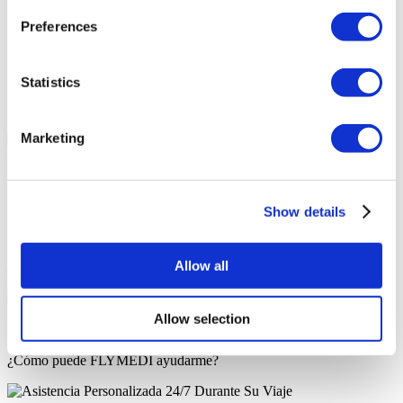
Baño accesible para sillas de ruedas
Preferences
Estacionamiento
Farmacia en el lugar
Wi-Fi gratis
Acceso al transporte público
Statistics
televisión en la habitación
Su Cotización Personal
Marketing
Angela
Su Consultora Personal de Salud
Consulta gratuita en línea
Show details
Prioridad para las citas
Únase a la familia de pacientes felices de Flymedi
Solicite una Cotización Gratuita
Allow all
Acreditaciones
Allow selection
FLYMEDI LE AYUDA
¿Cómo puede FLYMEDI ayudarme?