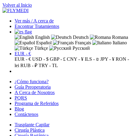
Volver al Inicio
Ver más / A cerca de
Encontrar Tratamientos
English
Deutsch
Romana
Español
Français
Italiano
Türkçe
Русский
EUR - €
EUR - €
USD - $
GBP - £
CNY - ¥
ILS - ₪
JPY - ¥
RON -
lei
RUB - ₽
TRY - TL
¿Cómo funciona?
Guía Preoperatoria
A Cerca de Nosotros
PQRS
Programa de Referidos
Blog
Contáctenos
Trasplante Capilar
Cirugía Plástica
Cirugía Bariátrica