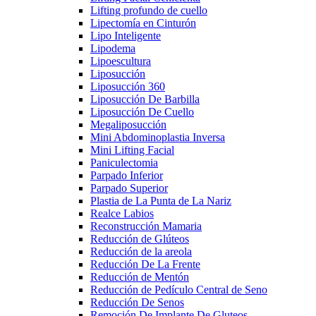
Lifting profundo de cuello
Lipectomía en Cinturón
Lipo Inteligente
Lipodema
Lipoescultura
Liposucción
Liposucción 360
Liposucción De Barbilla
Liposucción De Cuello
Megaliposucción
Mini Abdominoplastia Inversa
Mini Lifting Facial
Paniculectomia
Parpado Inferior
Parpado Superior
Plastia de La Punta de La Nariz
Realce Labios
Reconstrucción Mamaria
Reducción de Glúteos
Reducción de la areola
Reducción De La Frente
Reducción de Mentón
Reducción de Pedículo Central de Seno
Reducción De Senos
Remoción De Implante De Gluteos