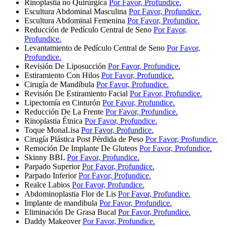
Rinoplastia no Quirúrgica
Por Favor, Profundice.
Escultura Abdominal Masculina
Por Favor, Profundice.
Escultura Abdominal Femenina
Por Favor, Profundice.
Reducción de Pedículo Central de Seno
Por Favor,
Profundice.
Levantamiento de Pedículo Central de Seno
Por Favor,
Profundice.
Revisión De Liposucción
Por Favor, Profundice.
Estiramiento Con Hilos
Por Favor, Profundice.
Cirugía de Mandíbula
Por Favor, Profundice.
Revisión De Estiramiento Facial
Por Favor, Profundice.
Lipectomía en Cinturón
Por Favor, Profundice.
Reducción De La Frente
Por Favor, Profundice.
Rinoplastia Étnica
Por Favor, Profundice.
Toque MonaLisa
Por Favor, Profundice.
Cirugía Plástica Post Pérdida de Peso
Por Favor, Profundice.
Remoción De Implante De Gluteos
Por Favor, Profundice.
Skinny BBL
Por Favor, Profundice.
Parpado Superior
Por Favor, Profundice.
Parpado Inferior
Por Favor, Profundice.
Realce Labios
Por Favor, Profundice.
Abdominoplastia Flor de Lis
Por Favor, Profundice.
Implante de mandibula
Por Favor, Profundice.
Eliminación De Grasa Bucal
Por Favor, Profundice.
Daddy Makeover
Por Favor, Profundice.