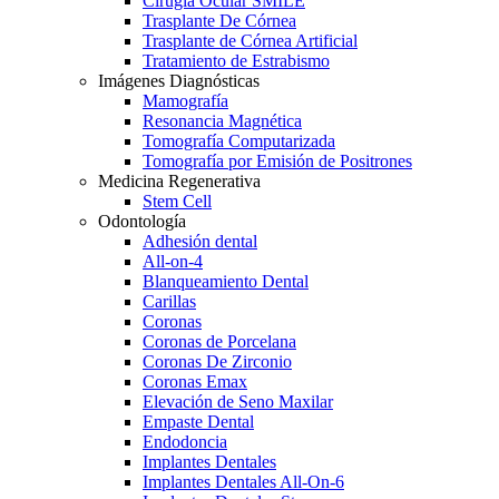
Círugia Ocular SMILE
Trasplante De Córnea
Trasplante de Córnea Artificial
Tratamiento de Estrabismo
Imágenes Diagnósticas
Mamografía
Resonancia Magnética
Tomografía Computarizada
Tomografía por Emisión de Positrones
Medicina Regenerativa
Stem Cell
Odontología
Adhesión dental
All-on-4
Blanqueamiento Dental
Carillas
Coronas
Coronas de Porcelana
Coronas De Zirconio
Coronas Emax
Elevación de Seno Maxilar
Empaste Dental
Endodoncia
Implantes Dentales
Implantes Dentales All-On-6