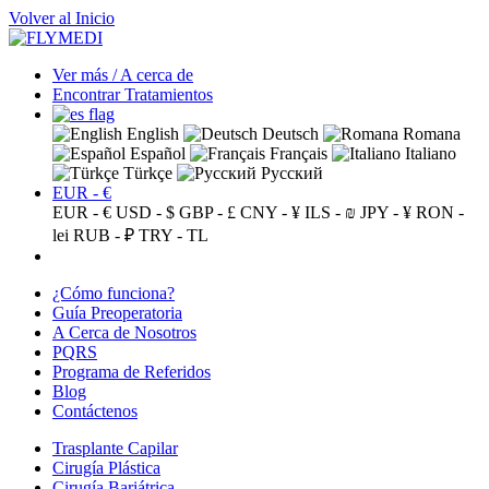
Volver al Inicio
Ver más / A cerca de
Encontrar Tratamientos
English
Deutsch
Romana
Español
Français
Italiano
Türkçe
Русский
EUR - €
EUR - €
USD - $
GBP - £
CNY - ¥
ILS - ₪
JPY - ¥
RON -
lei
RUB - ₽
TRY - TL
¿Cómo funciona?
Guía Preoperatoria
A Cerca de Nosotros
PQRS
Programa de Referidos
Blog
Contáctenos
Trasplante Capilar
Cirugía Plástica
Cirugía Bariátrica