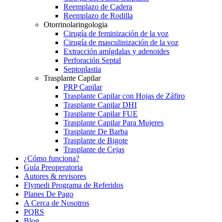
Reemplazo de Cadera
Reemplazo de Rodilla
Otorrinolaringologia
Cirugía de feminización de la voz
Cirugía de masculinización de la voz
Extracción amígdalas y adenoides
Perforación Septal
Septoplastia
Trasplante Capilar
PRP Capilar
Trasplante Capilar con Hojas de Záfiro
Trasplante Capilar DHI
Trasplante Capilar FUE
Trasplante Capilar Para Mujeres
Trasplante De Barba
Trasplante de Bigote
Trasplante de Cejas
¿Cómo funciona?
Guía Preoperatoria
Autores & revisores
Flymedi Programa de Referidos
Planes De Pago
A Cerca de Nosotros
PQRS
Blog