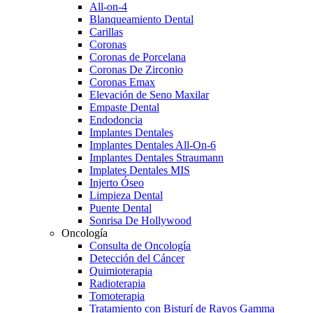
All-on-4
Blanqueamiento Dental
Carillas
Coronas
Coronas de Porcelana
Coronas De Zirconio
Coronas Emax
Elevación de Seno Maxilar
Empaste Dental
Endodoncia
Implantes Dentales
Implantes Dentales All-On-6
Implantes Dentales Straumann
Implates Dentales MIS
Injerto Óseo
Limpieza Dental
Puente Dental
Sonrisa De Hollywood
Oncología
Consulta de Oncología
Detección del Cáncer
Quimioterapia
Radioterapia
Tomoterapia
Tratamiento con Bisturí de Rayos Gamma