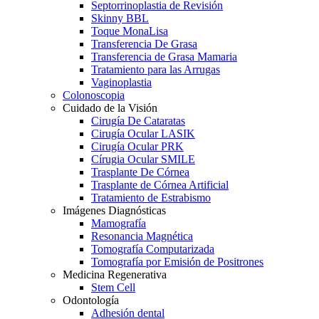
Septorrinoplastia de Revisión
Skinny BBL
Toque MonaLisa
Transferencia De Grasa
Transferencia de Grasa Mamaria
Tratamiento para las Arrugas
Vaginoplastia
Colonoscopia
Cuidado de la Visión
Cirugía De Cataratas
Cirugía Ocular LASIK
Cirugía Ocular PRK
Círugia Ocular SMILE
Trasplante De Córnea
Trasplante de Córnea Artificial
Tratamiento de Estrabismo
Imágenes Diagnósticas
Mamografía
Resonancia Magnética
Tomografía Computarizada
Tomografía por Emisión de Positrones
Medicina Regenerativa
Stem Cell
Odontología
Adhesión dental