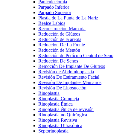
Paniculectomia
Parpado Inferior
Parpado Superior
Plastia de La Punta de La Nariz
Realce Labios
Reconstrucción Mamaria
Reducción de Glúteos
Reducción de la areola
Reducción De La Frente
Reducción de Mentón
Reducción de Pedículo Central de Seno
Reducción De Senos
Remoción De Implante De Gluteos
Revisión de Abdominoplastia
Revisión De Estiramiento Facial
Revisión De Implantes Mamarios
Revisión De Liposucción
Rinoplastia
Rinoplastia Compleja
Rinoplastia Étnica
Rinoplastia étnica de revisión
Rinoplastia no Quirúrgica
Rinoplastia Revisiva
Rinoplastia Ultrasónica
Septorinoplastia