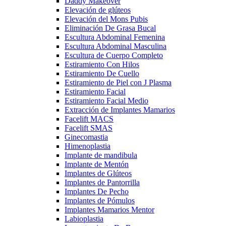
Daddy Makeover
Elevación de glúteos
Elevación del Mons Pubis
Eliminación De Grasa Bucal
Escultura Abdominal Femenina
Escultura Abdominal Masculina
Escultura de Cuerpo Completo
Estiramiento Con Hilos
Estiramiento De Cuello
Estiramiento de Piel con J Plasma
Estiramiento Facial
Estiramiento Facial Medio
Extracción de Implantes Mamarios
Facelift MACS
Facelift SMAS
Ginecomastia
Himenoplastia
Implante de mandibula
Implante de Mentón
Implantes de Glúteos
Implantes de Pantorrilla
Implantes De Pecho
Implantes de Pómulos
Implantes Mamarios Mentor
Labioplastia