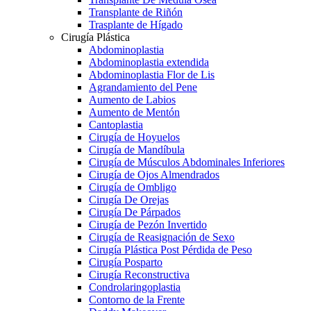
Transplante de Riñón
Trasplante de Hígado
Cirugía Plástica
Abdominoplastia
Abdominoplastia extendida
Abdominoplastia Flor de Lis
Agrandamiento del Pene
Aumento de Labios
Aumento de Mentón
Cantoplastia
Cirugía de Hoyuelos
Cirugía de Mandíbula
Cirugía de Músculos Abdominales Inferiores
Cirugía de Ojos Almendrados
Cirugía de Ombligo
Cirugía De Orejas
Cirugía De Párpados
Cirugía de Pezón Invertido
Cirugía de Reasignación de Sexo
Cirugía Plástica Post Pérdida de Peso
Cirugía Posparto
Cirugía Reconstructiva
Condrolaringoplastia
Contorno de la Frente