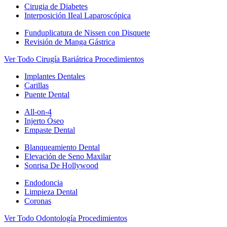
Cirugia de Diabetes
Interposición IIeal Laparoscópica
Funduplicatura de Nissen con Disquete
Revisión de Manga Gástrica
Ver Todo Cirugía Bariátrica Procedimientos
Implantes Dentales
Carillas
Puente Dental
All-on-4
Injerto Óseo
Empaste Dental
Blanqueamiento Dental
Elevación de Seno Maxilar
Sonrisa De Hollywood
Endodoncia
Limpieza Dental
Coronas
Ver Todo Odontología Procedimientos