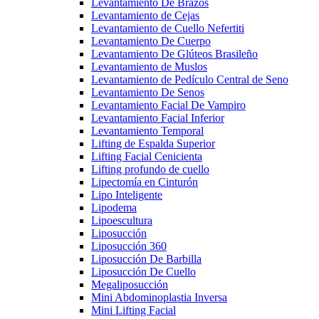
Levantamiento De Brazos
Levantamiento de Cejas
Levantamiento de Cuello Nefertiti
Levantamiento De Cuerpo
Levantamiento De Glúteos Brasileño
Levantamiento de Muslos
Levantamiento de Pedículo Central de Seno
Levantamiento De Senos
Levantamiento Facial De Vampiro
Levantamiento Facial Inferior
Levantamiento Temporal
Lifting de Espalda Superior
Lifting Facial Cenicienta
Lifting profundo de cuello
Lipectomía en Cinturón
Lipo Inteligente
Lipodema
Lipoescultura
Liposucción
Liposucción 360
Liposucción De Barbilla
Liposucción De Cuello
Megaliposucción
Mini Abdominoplastia Inversa
Mini Lifting Facial