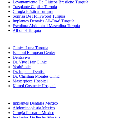
Levantamiento De Glúteos Brasileño Turquía
Trasplante Capilar Turquía
Cirugía Plástica Turquía
Sonrisa De Hollywood Turquía
Implantes Dentales All-On-6 Turquía
Escultura Abdominal Masculina Turquía
All-on-4 Turquía
Clínicas Populares
Clinica Luna Turquía
Istanbul European Center
Dentavivo
Dr. Vivo Hair Clinic
YeahSmile
Dr. Implant Dentist
Dr. Christian Morales Clinic
Masterpiece Hospital
Kamol Cosmetic Hospital
Tratamientos Populares en Mexico
Implantes Dentales Mexico
Abdominoplastia Mexico
Cirugía Posparto Mexico
Implantes De Pecho Mexico