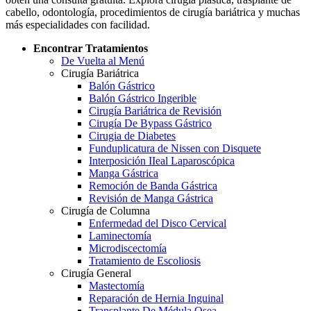
cabello, odontología, procedimientos de cirugía bariátrica y muchas
más especialidades con facilidad.
Encontrar Tratamientos
De Vuelta al Menú
Cirugía Bariátrica
Balón Gástrico
Balón Gástrico Ingerible
Cirugía Bariátrica de Revisión
Cirugía De Bypass Gástrico
Cirugia de Diabetes
Funduplicatura de Nissen con Disquete
Interposición IIeal Laparoscópica
Manga Gástrica
Remoción de Banda Gástrica
Revisión de Manga Gástrica
Cirugía de Columna
Enfermedad del Disco Cervical
Laminectomía
Microdiscectomía
Tratamiento de Escoliosis
Cirugía General
Mastectomía
Reparación de Hernia Inguinal
Transplante De Médula Osea