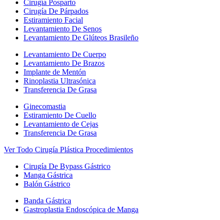
Cirugía Posparto
Cirugía De Párpados
Estiramiento Facial
Levantamiento De Senos
Levantamiento De Glúteos Brasileño
Levantamiento De Cuerpo
Levantamiento De Brazos
Implante de Mentón
Rinoplastia Ultrasónica
Transferencia De Grasa
Ginecomastia
Estiramiento De Cuello
Levantamiento de Cejas
Transferencia De Grasa
Ver Todo Cirugía Plástica Procedimientos
Cirugía De Bypass Gástrico
Manga Gástrica
Balón Gástrico
Banda Gástrica
Gastroplastia Endoscópica de Manga