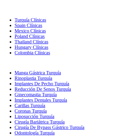
Destinos Populares
Turquía Clínicas
Spain Clínicas
Mexico Clínicas
Poland Clínicas
Thailand Clínicas
Hungary Clínicas
Colombia Clínicas
Tratamientos Populares en Turquia
Manga Gástrica Turquía
Rinoplastia Turquía
Implantes De Pecho Turquía
Reducción De Senos Turquía
Ginecomastia Turquía
Implantes Dentales Turquía
Carillas Turquía
Coronas Turquía
Liposucción Turquía
Cirugía Bariátrica Turquía
Cirugía De Bypass Gástrico Turquía
Odontología Turquía