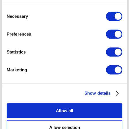
Consent
Grupo de Salud Acibadem
Necessary
Selection
Parque Medico y Hospital Gaziosmanpasa
Preferences
Instituciones Medicas Koç
Statistics
Hospital Acibadem de Maslak
Marketing
Hospital Memorial de Antalya
Centro Médico Neolife de Rumania
10.0
(1)
Solicitar Cotización
Show details
Flymedi
TÜRSAB – Las transacciones en flymedi.com son
Allow all
gestionadas por MIRAC SARA TOURISM, una agencia de
viajes de Grupo A registrada en TÜRSAB (Certificado No:
12276).
Todos los tratamientos son realizados por una institución de
Allow selection