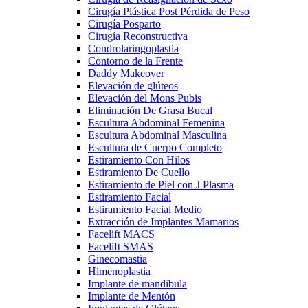
Cirugía Plástica Post Pérdida de Peso
Cirugía Posparto
Cirugía Reconstructiva
Condrolaringoplastia
Contorno de la Frente
Daddy Makeover
Elevación de glúteos
Elevación del Mons Pubis
Eliminación De Grasa Bucal
Escultura Abdominal Femenina
Escultura Abdominal Masculina
Escultura de Cuerpo Completo
Estiramiento Con Hilos
Estiramiento De Cuello
Estiramiento de Piel con J Plasma
Estiramiento Facial
Estiramiento Facial Medio
Extracción de Implantes Mamarios
Facelift MACS
Facelift SMAS
Ginecomastia
Himenoplastia
Implante de mandibula
Implante de Mentón