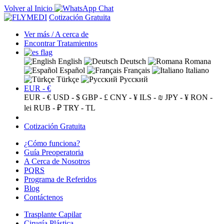
Volver al Inicio
Cotización Gratuita
Ver más / A cerca de
Encontrar Tratamientos
English
Deutsch
Romana
Español
Français
Italiano
Türkçe
Русский
EUR - €
EUR - €
USD - $
GBP - £
CNY - ¥
ILS - ₪
JPY - ¥
RON -
lei
RUB - ₽
TRY - TL
Cotización Gratuita
¿Cómo funciona?
Guía Preoperatoria
A Cerca de Nosotros
PQRS
Programa de Referidos
Blog
Contáctenos
Trasplante Capilar
Cirugía Plástica