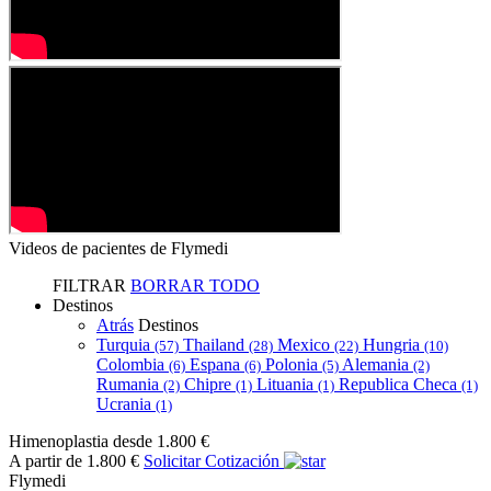
Videos de pacientes de Flymedi
FILTRAR
BORRAR TODO
Destinos
Atrás
Destinos
Turquia
Thailand
Mexico
Hungria
(57)
(28)
(22)
(10)
Colombia
Espana
Polonia
Alemania
(6)
(6)
(5)
(2)
Rumania
Chipre
Lituania
Republica Checa
(2)
(1)
(1)
(1)
Ucrania
(1)
Himenoplastia
desde 1.800 €
A partir de 1.800 €
Solicitar Cotización
Flymedi