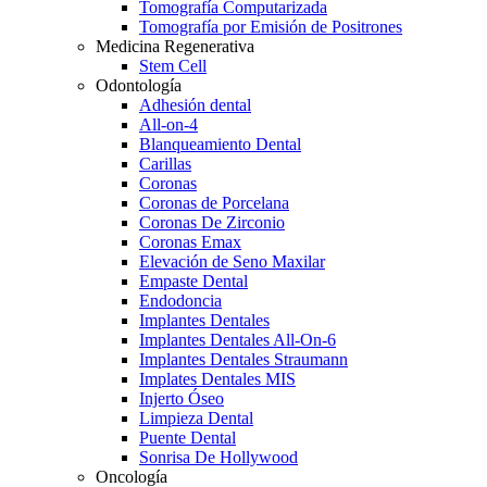
Tomografía Computarizada
Tomografía por Emisión de Positrones
Medicina Regenerativa
Stem Cell
Odontología
Adhesión dental
All-on-4
Blanqueamiento Dental
Carillas
Coronas
Coronas de Porcelana
Coronas De Zirconio
Coronas Emax
Elevación de Seno Maxilar
Empaste Dental
Endodoncia
Implantes Dentales
Implantes Dentales All-On-6
Implantes Dentales Straumann
Implates Dentales MIS
Injerto Óseo
Limpieza Dental
Puente Dental
Sonrisa De Hollywood
Oncología