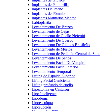
Implantes de Glúteos
Implantes de Pantorrilla
Implantes De Pecho
Implantes de Pómulos
Implantes Mamarios Mentor
Labioplastia
Levantamiento De Brazos
Levantamiento de Cejas
Levantamiento de Cuello Nefertiti
Levantamiento De Cuerpo
Levantamiento De Glúteos Brasileño
Levantamiento de Muslos
Levantamiento de Pedículo Central de Seno
Levantamiento De Senos
Levantamiento Facial De Vampiro
Levantamiento Facial Inferior
Levantamiento Temporal
Lifting de Espalda Superior
Lifting Facial Cenicienta
Lifting profundo de cuello
Lipectomía en Cinturón
Lipo Inteligente
Lipodema
Lipoescultura
Liposucción