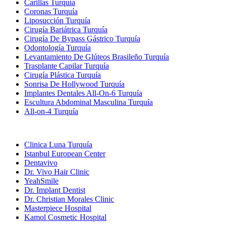
Carillas Turquía
Coronas Turquía
Liposucción Turquía
Cirugía Bariátrica Turquía
Cirugía De Bypass Gástrico Turquía
Odontología Turquía
Levantamiento De Glúteos Brasileño Turquía
Trasplante Capilar Turquía
Cirugía Plástica Turquía
Sonrisa De Hollywood Turquía
Implantes Dentales All-On-6 Turquía
Escultura Abdominal Masculina Turquía
All-on-4 Turquía
Clínicas Populares
Clinica Luna Turquía
Istanbul European Center
Dentavivo
Dr. Vivo Hair Clinic
YeahSmile
Dr. Implant Dentist
Dr. Christian Morales Clinic
Masterpiece Hospital
Kamol Cosmetic Hospital