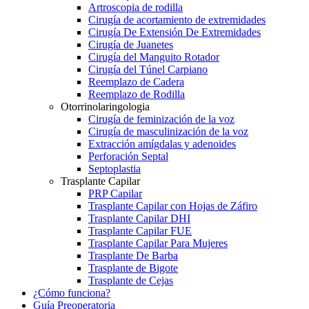
Artroscopia de rodilla
Cirugía de acortamiento de extremidades
Cirugía De Extensión De Extremidades
Cirugía de Juanetes
Cirugía del Manguito Rotador
Cirugía del Túnel Carpiano
Reemplazo de Cadera
Reemplazo de Rodilla
Otorrinolaringologia
Cirugía de feminización de la voz
Cirugía de masculinización de la voz
Extracción amígdalas y adenoides
Perforación Septal
Septoplastia
Trasplante Capilar
PRP Capilar
Trasplante Capilar con Hojas de Záfiro
Trasplante Capilar DHI
Trasplante Capilar FUE
Trasplante Capilar Para Mujeres
Trasplante De Barba
Trasplante de Bigote
Trasplante de Cejas
¿Cómo funciona?
Guía Preoperatoria