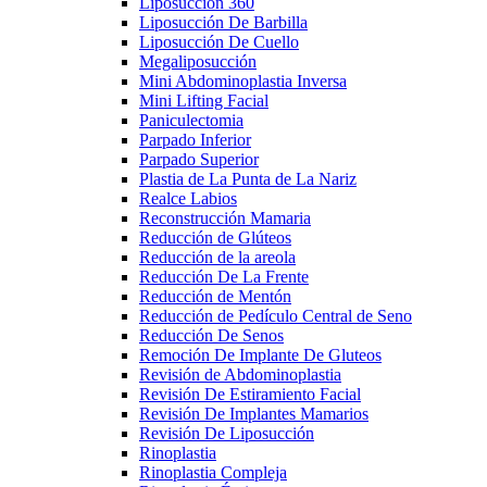
Liposucción 360
Liposucción De Barbilla
Liposucción De Cuello
Megaliposucción
Mini Abdominoplastia Inversa
Mini Lifting Facial
Paniculectomia
Parpado Inferior
Parpado Superior
Plastia de La Punta de La Nariz
Realce Labios
Reconstrucción Mamaria
Reducción de Glúteos
Reducción de la areola
Reducción De La Frente
Reducción de Mentón
Reducción de Pedículo Central de Seno
Reducción De Senos
Remoción De Implante De Gluteos
Revisión de Abdominoplastia
Revisión De Estiramiento Facial
Revisión De Implantes Mamarios
Revisión De Liposucción
Rinoplastia
Rinoplastia Compleja