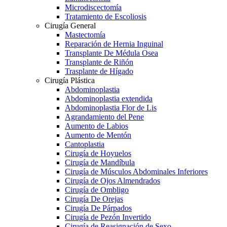
Microdiscectomía
Tratamiento de Escoliosis
Cirugía General
Mastectomía
Reparación de Hernia Inguinal
Transplante De Médula Osea
Transplante de Riñón
Trasplante de Hígado
Cirugía Plástica
Abdominoplastia
Abdominoplastia extendida
Abdominoplastia Flor de Lis
Agrandamiento del Pene
Aumento de Labios
Aumento de Mentón
Cantoplastia
Cirugía de Hoyuelos
Cirugía de Mandíbula
Cirugía de Músculos Abdominales Inferiores
Cirugía de Ojos Almendrados
Cirugía de Ombligo
Cirugía De Orejas
Cirugía De Párpados
Cirugía de Pezón Invertido
Cirugía de Reasignación de Sexo