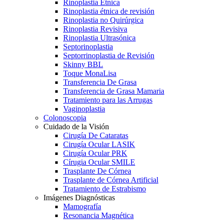
Rinoplastia Étnica
Rinoplastia étnica de revisión
Rinoplastia no Quirúrgica
Rinoplastia Revisiva
Rinoplastia Ultrasónica
Septorinoplastia
Septorrinoplastia de Revisión
Skinny BBL
Toque MonaLisa
Transferencia De Grasa
Transferencia de Grasa Mamaria
Tratamiento para las Arrugas
Vaginoplastia
Colonoscopia
Cuidado de la Visión
Cirugía De Cataratas
Cirugía Ocular LASIK
Cirugía Ocular PRK
Círugia Ocular SMILE
Trasplante De Córnea
Trasplante de Córnea Artificial
Tratamiento de Estrabismo
Imágenes Diagnósticas
Mamografía
Resonancia Magnética