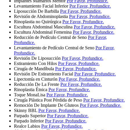
Implantes Mamarios Mentor
Por Favor, Profundice.
Levantamiento Facial Inferior
Por Favor, Profundice.
Liposucción De Barbilla
Por Favor, Profundice.
Revisión de Abdominoplastia
Por Favor, Profundice.
Rinoplastia no Quirúrgica
Por Favor, Profundice.
Escultura Abdominal Masculina
Por Favor, Profundice.
Escultura Abdominal Femenina
Por Favor, Profundice.
Reducción de Pedículo Central de Seno
Por Favor,
Profundice.
Levantamiento de Pedículo Central de Seno
Por Favor,
Profundice.
Revisión De Liposucción
Por Favor, Profundice.
Estiramiento Con Hilos
Por Favor, Profundice.
Cirugía de Mandíbula
Por Favor, Profundice.
Revisión De Estiramiento Facial
Por Favor, Profundice.
Lipectomía en Cinturón
Por Favor, Profundice.
Reducción De La Frente
Por Favor, Profundice.
Rinoplastia Étnica
Por Favor, Profundice.
Toque MonaLisa
Por Favor, Profundice.
Cirugía Plástica Post Pérdida de Peso
Por Favor, Profundice.
Remoción De Implante De Gluteos
Por Favor, Profundice.
Skinny BBL
Por Favor, Profundice.
Parpado Superior
Por Favor, Profundice.
Parpado Inferior
Por Favor, Profundice.
Realce Labios
Por Favor, Profundice.