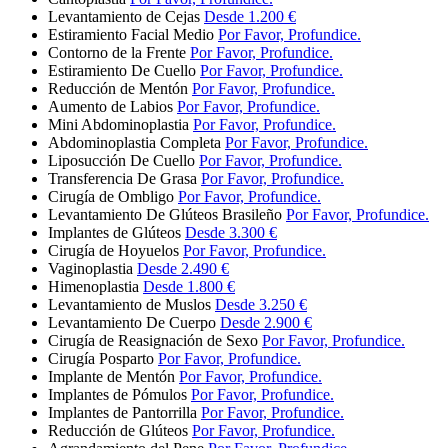
Levantamiento de Cejas
Desde 1.200 €
Estiramiento Facial Medio
Por Favor, Profundice.
Contorno de la Frente
Por Favor, Profundice.
Estiramiento De Cuello
Por Favor, Profundice.
Reducción de Mentón
Por Favor, Profundice.
Aumento de Labios
Por Favor, Profundice.
Mini Abdominoplastia
Por Favor, Profundice.
Abdominoplastia Completa
Por Favor, Profundice.
Liposucción De Cuello
Por Favor, Profundice.
Transferencia De Grasa
Por Favor, Profundice.
Cirugía de Ombligo
Por Favor, Profundice.
Levantamiento De Glúteos Brasileño
Por Favor, Profundice.
Implantes de Glúteos
Desde 3.300 €
Cirugía de Hoyuelos
Por Favor, Profundice.
Vaginoplastia
Desde 2.490 €
Himenoplastia
Desde 1.800 €
Levantamiento de Muslos
Desde 3.250 €
Levantamiento De Cuerpo
Desde 2.900 €
Cirugía de Reasignación de Sexo
Por Favor, Profundice.
Cirugía Posparto
Por Favor, Profundice.
Implante de Mentón
Por Favor, Profundice.
Implantes de Pómulos
Por Favor, Profundice.
Implantes de Pantorrilla
Por Favor, Profundice.
Reducción de Glúteos
Por Favor, Profundice.