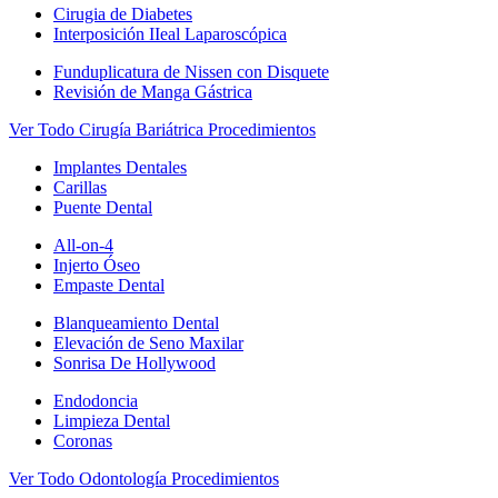
Cirugia de Diabetes
Interposición IIeal Laparoscópica
Funduplicatura de Nissen con Disquete
Revisión de Manga Gástrica
Ver Todo Cirugía Bariátrica Procedimientos
Implantes Dentales
Carillas
Puente Dental
All-on-4
Injerto Óseo
Empaste Dental
Blanqueamiento Dental
Elevación de Seno Maxilar
Sonrisa De Hollywood
Endodoncia
Limpieza Dental
Coronas
Ver Todo Odontología Procedimientos