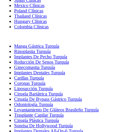
Spain Clínicas
Mexico Clínicas
Poland Clínicas
Thailand Clínicas
Hungary Clínicas
Colombia Clínicas
Tratamientos Populares en Turquia
Manga Gástrica Turquía
Rinoplastia Turquía
Implantes De Pecho Turquía
Reducción De Senos Turquía
Ginecomastia Turquía
Implantes Dentales Turquía
Carillas Turquía
Coronas Turquía
Liposucción Turquía
Cirugía Bariátrica Turquía
Cirugía De Bypass Gástrico Turquía
Odontología Turquía
Levantamiento De Glúteos Brasileño Turquía
Trasplante Capilar Turquía
Cirugía Plástica Turquía
Sonrisa De Hollywood Turquía
Implantes Dentales All-On-6 Turquía