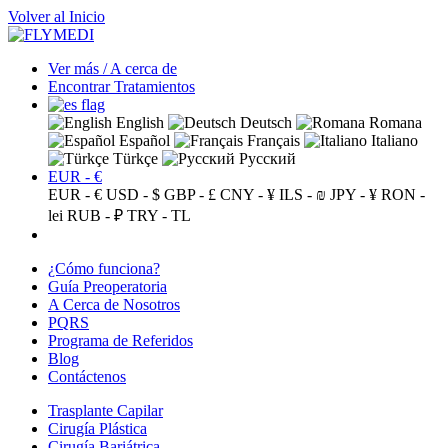
Volver al Inicio
Ver más / A cerca de
Encontrar Tratamientos
English
Deutsch
Romana
Español
Français
Italiano
Türkçe
Русский
EUR - €
EUR - €
USD - $
GBP - £
CNY - ¥
ILS - ₪
JPY - ¥
RON -
lei
RUB - ₽
TRY - TL
¿Cómo funciona?
Guía Preoperatoria
A Cerca de Nosotros
PQRS
Programa de Referidos
Blog
Contáctenos
Trasplante Capilar
Cirugía Plástica
Cirugía Bariátrica