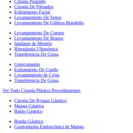
Cirugía Posparto
Cirugía De Párpados
Estiramiento Facial
Levantamiento De Senos
Levantamiento De Glúteos Brasileño
Levantamiento De Cuerpo
Levantamiento De Brazos
Implante de Mentón
Rinoplastia Ultrasónica
Transferencia De Grasa
Ginecomastia
Estiramiento De Cuello
Levantamiento de Cejas
Transferencia De Grasa
Ver Todo Cirugía Plástica Procedimientos
Cirugía De Bypass Gástrico
Manga Gástrica
Balón Gástrico
Banda Gástrica
Gastroplastia Endoscópica de Manga