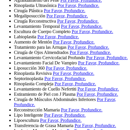
Agrandamiento del Pene
Por Favor, Profundice.
Rinoplastia Ultrasónica
Por Favor, Profundice.
Cirugía Plástica
Por Favor, Profundice.
Megaliposucción
Por Favor, Profundice.
Cirugía Reconstructiva
Por Favor, Profundice.
Levantamiento Temporal
Por Favor, Profundice.
Escultura de Cuerpo Completo
Por Favor, Profundice.
Labioplastia
Por Favor, Profundice.
Aumento de Mentón
Por Favor, Profundice.
Tratamiento para las Arrugas
Por Favor, Profundice.
Cirugía de Ojos Almendrados
Por Favor, Profundice.
Levantamiento Cervicofacial Profundo
Por Favor, Profundice.
Levantamiento Facial De Vampiro
Por Favor, Profundice.
Liposucción 360
Por Favor, Profundice.
Rinoplastia Revisiva
Por Favor, Profundice.
Septorinoplastia
Por Favor, Profundice.
Rinoplastia Compleja
Por Favor, Profundice.
Levantamiento de Cuello Nefertiti
Por Favor, Profundice.
Estiramiento de Piel con J Plasma
Por Favor, Profundice.
Cirugía de Músculos Abdominales Inferiores
Por Favor,
Profundice.
Reconstrucción Mamaria
Por Favor, Profundice.
Lipo Inteligente
Por Favor, Profundice.
Lipoescultura
Por Favor, Profundice.
Transferencia de Grasa Mamaria
Por Favor, Profundice.