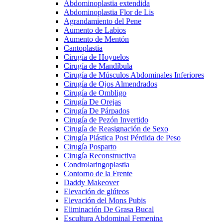
Abdominoplastia extendida
Abdominoplastia Flor de Lis
Agrandamiento del Pene
Aumento de Labios
Aumento de Mentón
Cantoplastia
Cirugía de Hoyuelos
Cirugía de Mandíbula
Cirugía de Músculos Abdominales Inferiores
Cirugía de Ojos Almendrados
Cirugía de Ombligo
Cirugía De Orejas
Cirugía De Párpados
Cirugía de Pezón Invertido
Cirugía de Reasignación de Sexo
Cirugía Plástica Post Pérdida de Peso
Cirugía Posparto
Cirugía Reconstructiva
Condrolaringoplastia
Contorno de la Frente
Daddy Makeover
Elevación de glúteos
Elevación del Mons Pubis
Eliminación De Grasa Bucal
Escultura Abdominal Femenina