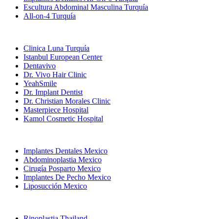
Escultura Abdominal Masculina Turquía
All-on-4 Turquía
Clínicas Populares
Clinica Luna Turquía
Istanbul European Center
Dentavivo
Dr. Vivo Hair Clinic
YeahSmile
Dr. Implant Dentist
Dr. Christian Morales Clinic
Masterpiece Hospital
Kamol Cosmetic Hospital
Tratamientos Populares en Mexico
Implantes Dentales Mexico
Abdominoplastia Mexico
Cirugía Posparto Mexico
Implantes De Pecho Mexico
Liposucción Mexico
Tratamientos Populares en Thailand
Rinoplastia Thailand