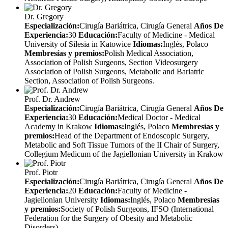
Dr. Gregory
Especialización:
Cirugía Bariátrica, Cirugía General
Años De
Experiencia:
30
Educación:
Faculty of Medicine - Medical
University of Silesia in Katowice
Idiomas:
Inglés, Polaco
Membresías y premios:
Polish Medical Association,
Association of Polish Surgeons, Section Videosurgery
Association of Polish Surgeons, Metabolic and Bariatric
Section, Association of Polish Surgeons.
Prof. Dr. Andrew
Especialización:
Cirugía Bariátrica, Cirugía General
Años De
Experiencia:
30
Educación:
Medical Doctor - Medical
Academy in Krakow
Idiomas:
Inglés, Polaco
Membresías y
premios:
Head of the Department of Endoscopic Surgery,
Metabolic and Soft Tissue Tumors of the II Chair of Surgery,
Collegium Medicum of the Jagiellonian University in Krakow
Prof. Piotr
Especialización:
Cirugía Bariátrica, Cirugía General
Años De
Experiencia:
20
Educación:
Faculty of Medicine -
Jagiellonian University
Idiomas:
Inglés, Polaco
Membresías
y premios:
Society of Polish Surgeons, IFSO (International
Federation for the Surgery of Obesity and Metabolic
Disorders)