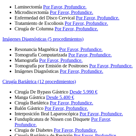
Laminectomía
Por Favor, Profundice.
Microdiscectomía
Por Favor, Profundice.
Enfermedad del Disco Cervical
Por Favor, Profundice.
Tratamiento de Escoliosis
Por Favor, Profundice.
Cirugía de Columna
Por Favor, Profundice.
Imágenes Diagnósticas (5 procedimientos)
Resonancia Magnética
Por Favor, Profundice.
Tomografía Computarizada
Por Favor, Profundice.
Mamografía
Por Favor, Profundice.
Tomografía por Emisión de Positrones
Por Favor, Profundice.
Imágenes Diagnósticas
Por Favor, Profundice.
Cirugía Bariátrica (12 procedimientos)
Cirugía De Bypass Gástrico
Desde 5.990 €
Manga Gástrica
Desde 5.400 €
Cirugía Bariátrica
Por Favor, Profundice.
Balón Gástrico
Por Favor, Profundice.
Interposición IIeal Laparoscópica
Por Favor, Profundice.
Funduplicatura de Nissen con Disquete
Por Favor,
Profundice.
Cirugia de Diabetes
Por Favor, Profundice.
Cirugía Bariátrica de Revisión
Por Favor, Profundice.