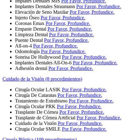
Implates Dentales MIS
Por Favor, Profundice.
Implantes Dentales Straumann
Por Favor, Profundice.
Elevación de Seno Maxilar
Por Favor, Profundice.
Injerto Óseo
Por Favor, Profundice.
Coronas Emax
Por Favor, Profundice.
Empaste Dental
Por Favor, Profundice.
Limpieza Dental
Por Favor, Profundice.
Puente Dental
Por Favor, Profundice.
All-on-4
Por Favor, Profundice.
Odontología
Por Favor, Profundice.
Sonrisa De Hollywood
Por Favor, Profundice.
Implantes Dentales All-On-6
Por Favor, Profundice.
Adhesión dental
Por Favor, Profundice.
Cuidado de la Visión (8 procedimientos)
Cirugía Ocular LASIK
Por Favor, Profundice.
Cirugía De Cataratas
Por Favor, Profundice.
Tratamiento de Estrabismo
Por Favor, Profundice.
Cirugía Ocular PRK
Por Favor, Profundice.
Trasplante De Córnea
Por Favor, Profundice.
Trasplante de Córnea Artificial
Por Favor, Profundice.
Cuidado de la Visión
Por Favor, Profundice.
Círugia Ocular SMILE
Por Favor, Profundice.
Cirugía Plástica (109 procedimientos)