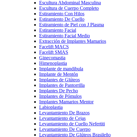
Escultura Abdominal Masculina
Escultura de Cuerpo Completo
Estiramiento Con Hilos
Estiramiento De Cuello
Estiramiento de Piel con J Plasma
Estiramiento Facial
Estiramiento Facial Medio
Extracción de Implantes Mamarios
Facelift MACS
Facelift SMAS
Ginecomastia
Himenoplastia
Implante de mandibula
Implante de Mentón
Implantes de Glúteos
Implantes de Pantorrilla
Implantes De Pecho
Implantes de Pómulos
Implantes Mamarios Mentor
Labioplastia
Levantamiento De Brazos
Levantamiento de Cejas
Levantamiento de Cuello Nefertiti
Levantamiento De Cuerpo
Levantamiento De Glúteos Brasileño