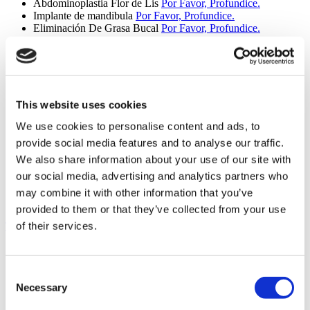
Abdominoplastia Flor de Lis
Por Favor, Profundice.
Implante de mandibula
Por Favor, Profundice.
Eliminación De Grasa Bucal
Por Favor, Profundice.
Daddy Makeover
Por Favor, Profundice.
Mini Lifting Facial
Por Favor, Profundice.
Facelift SMAS
Por Favor, Profundice.
Lifting profundo de cuello
Por Favor, Profundice.
Facelift MACS
Por Favor, Profundice.
Lifting de Espalda Superior
Por Favor, Profundice.
This website uses cookies
Mini Abdominoplastia Inversa
Por Favor, Profundice.
We use cookies to personalise content and ads, to
Elevación de glúteos
Por Favor, Profundice.
Abdominoplastia extendida
Por Favor, Profundice.
provide social media features and to analyse our traffic.
Lifting Facial Cenicienta
Por Favor, Profundice.
We also share information about your use of our site with
Elevación del Mons Pubis
Por Favor, Profundice.
our social media, advertising and analytics partners who
Reducción de la areola
Por Favor, Profundice.
Lipodema
Por Favor, Profundice.
may combine it with other information that you’ve
Septorrinoplastia de Revisión
Por Favor, Profundice.
provided to them or that they’ve collected from your use
of their services.
Trasplante Capilar (9 procedimientos)
Trasplante Capilar
Por Favor, Profundice.
Trasplante de Cejas
Por Favor, Profundice.
Consent
Trasplante De Barba
Por Favor, Profundice.
Trasplante de Bigote
Por Favor, Profundice.
Necessary
Selection
Trasplante Capilar FUE
Por Favor, Profundice.