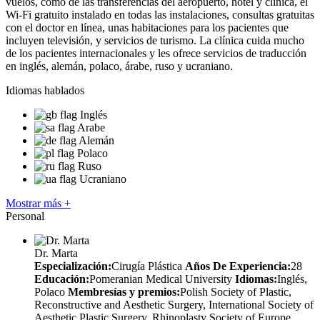
vuelos, como de las transferencias del aeropuerto, hotel y clínica, el
Wi-Fi gratuito instalado en todas las instalaciones, consultas gratuitas
con el doctor en línea, unas habitaciones para los pacientes que
incluyen televisión, y servicios de turismo. La clínica cuida mucho
de los pacientes internacionales y les ofrece servicios de traducción
en inglés, alemán, polaco, árabe, ruso y ucraniano.
Idiomas hablados
Inglés
Arabe
Alemán
Polaco
Ruso
Ucraniano
Mostrar más +
Personal
Dr. Marta
Especialización:
Cirugía Plástica
Años De Experiencia:
28
Educación:
Pomeranian Medical University
Idiomas:
Inglés,
Polaco
Membresías y premios:
Polish Society of Plastic,
Reconstructive and Aesthetic Surgery, International Society of
Aesthetic Plastic Surgery, Rhinoplasty Society of Europe