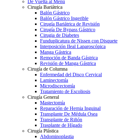
De Vuelta al Menú
Cirugía Bariátrica
Balón Gástrico
Balón Gástrico Ingerible
Cirugía Bariátrica de Revisión
Cirugía De Bypass Gástrico
Cirugia de Diabetes
Funduplicatura de Nissen con Disquete
Interposición IIeal Laparoscópica
Manga Gástrica
Remoción de Banda Gástrica
Revisión de Manga Gástrica
Cirugía de Columna
Enfermedad del Disco Cervical
Laminectomía
Microdiscectomía
Tratamiento de Escoliosis
Cirugía General
Mastectomía
Reparación de Hernia Inguinal
Transplante De Médula Osea
Transplante de Riñón
Trasplante de Hígado
Cirugía Plástica
Abdominoplastia