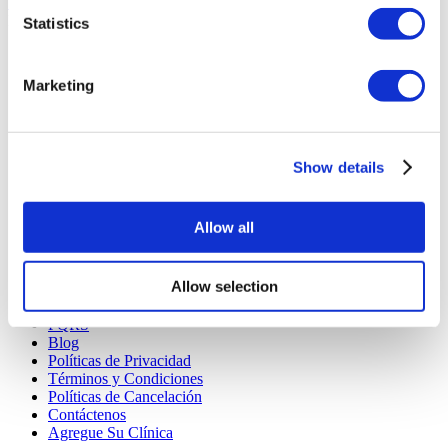
Solicitar Cotización
Flymedi
Statistics
TÜRSAB – Las transacciones en flymedi.com son
gestionadas por MIRAC SARA TOURISM, una agencia de
Marketing
viajes de Grupo A registrada en TÜRSAB (Certificado No:
12276).
Todos los tratamientos son realizados por una institución de
salud certificada en turismo de salud.
Show details
A Cerca de Nosotros
¿Cómo funciona?
Allow all
Guía Preoperatoria
Autores & revisores
Flymedi Programa de Referidos
Allow selection
Planes De Pago
Carreras
PQRS
Blog
Políticas de Privacidad
Términos y Condiciones
Políticas de Cancelación
Contáctenos
Agregue Su Clínica