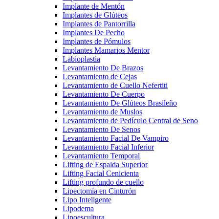
Implante de Mentón
Implantes de Glúteos
Implantes de Pantorrilla
Implantes De Pecho
Implantes de Pómulos
Implantes Mamarios Mentor
Labioplastia
Levantamiento De Brazos
Levantamiento de Cejas
Levantamiento de Cuello Nefertiti
Levantamiento De Cuerpo
Levantamiento De Glúteos Brasileño
Levantamiento de Muslos
Levantamiento de Pedículo Central de Seno
Levantamiento De Senos
Levantamiento Facial De Vampiro
Levantamiento Facial Inferior
Levantamiento Temporal
Lifting de Espalda Superior
Lifting Facial Cenicienta
Lifting profundo de cuello
Lipectomía en Cinturón
Lipo Inteligente
Lipodema
Lipoescultura