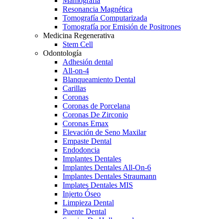
Mamografía
Resonancia Magnética
Tomografía Computarizada
Tomografía por Emisión de Positrones
Medicina Regenerativa
Stem Cell
Odontología
Adhesión dental
All-on-4
Blanqueamiento Dental
Carillas
Coronas
Coronas de Porcelana
Coronas De Zirconio
Coronas Emax
Elevación de Seno Maxilar
Empaste Dental
Endodoncia
Implantes Dentales
Implantes Dentales All-On-6
Implantes Dentales Straumann
Implates Dentales MIS
Injerto Óseo
Limpieza Dental
Puente Dental