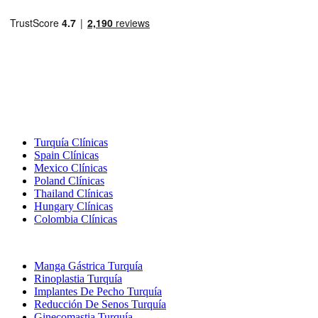
Destinos Populares
Turquía Clínicas
Spain Clínicas
Mexico Clínicas
Poland Clínicas
Thailand Clínicas
Hungary Clínicas
Colombia Clínicas
Tratamientos Populares en Turquia
Manga Gástrica Turquía
Rinoplastia Turquía
Implantes De Pecho Turquía
Reducción De Senos Turquía
Ginecomastia Turquía