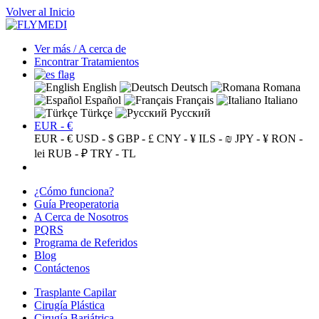
Volver al Inicio
Ver más / A cerca de
Encontrar Tratamientos
English
Deutsch
Romana
Español
Français
Italiano
Türkçe
Русский
EUR - €
EUR - €
USD - $
GBP - £
CNY - ¥
ILS - ₪
JPY - ¥
RON -
lei
RUB - ₽
TRY - TL
¿Cómo funciona?
Guía Preoperatoria
A Cerca de Nosotros
PQRS
Programa de Referidos
Blog
Contáctenos
Trasplante Capilar
Cirugía Plástica
Cirugía Bariátrica