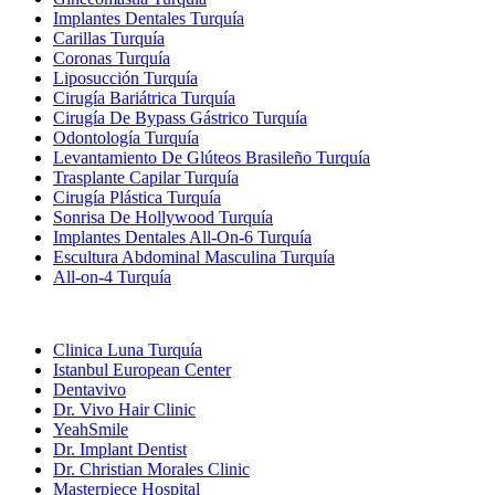
Implantes Dentales Turquía
Carillas Turquía
Coronas Turquía
Liposucción Turquía
Cirugía Bariátrica Turquía
Cirugía De Bypass Gástrico Turquía
Odontología Turquía
Levantamiento De Glúteos Brasileño Turquía
Trasplante Capilar Turquía
Cirugía Plástica Turquía
Sonrisa De Hollywood Turquía
Implantes Dentales All-On-6 Turquía
Escultura Abdominal Masculina Turquía
All-on-4 Turquía
Clínicas Populares
Clinica Luna Turquía
Istanbul European Center
Dentavivo
Dr. Vivo Hair Clinic
YeahSmile
Dr. Implant Dentist
Dr. Christian Morales Clinic
Masterpiece Hospital