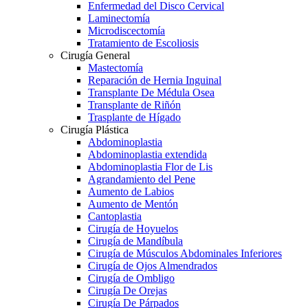
Enfermedad del Disco Cervical
Laminectomía
Microdiscectomía
Tratamiento de Escoliosis
Cirugía General
Mastectomía
Reparación de Hernia Inguinal
Transplante De Médula Osea
Transplante de Riñón
Trasplante de Hígado
Cirugía Plástica
Abdominoplastia
Abdominoplastia extendida
Abdominoplastia Flor de Lis
Agrandamiento del Pene
Aumento de Labios
Aumento de Mentón
Cantoplastia
Cirugía de Hoyuelos
Cirugía de Mandíbula
Cirugía de Músculos Abdominales Inferiores
Cirugía de Ojos Almendrados
Cirugía de Ombligo
Cirugía De Orejas
Cirugía De Párpados