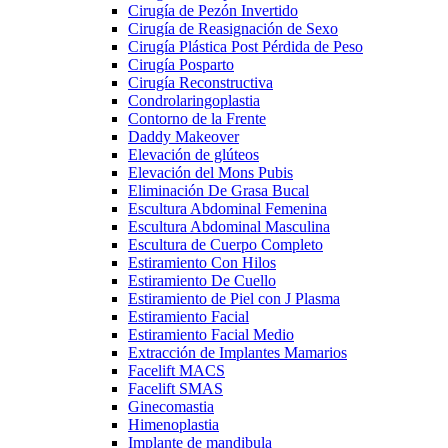
Cirugía de Pezón Invertido
Cirugía de Reasignación de Sexo
Cirugía Plástica Post Pérdida de Peso
Cirugía Posparto
Cirugía Reconstructiva
Condrolaringoplastia
Contorno de la Frente
Daddy Makeover
Elevación de glúteos
Elevación del Mons Pubis
Eliminación De Grasa Bucal
Escultura Abdominal Femenina
Escultura Abdominal Masculina
Escultura de Cuerpo Completo
Estiramiento Con Hilos
Estiramiento De Cuello
Estiramiento de Piel con J Plasma
Estiramiento Facial
Estiramiento Facial Medio
Extracción de Implantes Mamarios
Facelift MACS
Facelift SMAS
Ginecomastia
Himenoplastia
Implante de mandibula