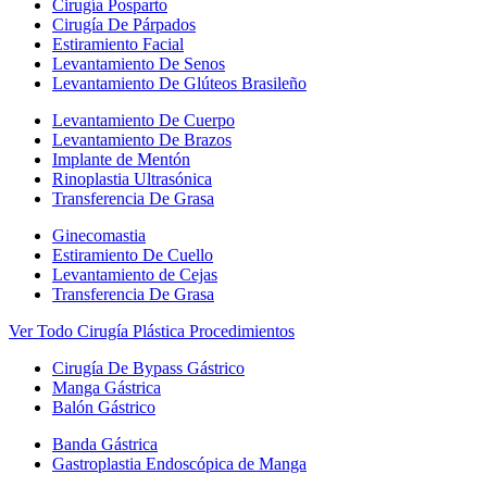
Cirugía Posparto
Cirugía De Párpados
Estiramiento Facial
Levantamiento De Senos
Levantamiento De Glúteos Brasileño
Levantamiento De Cuerpo
Levantamiento De Brazos
Implante de Mentón
Rinoplastia Ultrasónica
Transferencia De Grasa
Ginecomastia
Estiramiento De Cuello
Levantamiento de Cejas
Transferencia De Grasa
Ver Todo Cirugía Plástica Procedimientos
Cirugía De Bypass Gástrico
Manga Gástrica
Balón Gástrico
Banda Gástrica
Gastroplastia Endoscópica de Manga