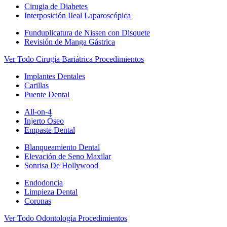
Cirugia de Diabetes
Interposición IIeal Laparoscópica
Funduplicatura de Nissen con Disquete
Revisión de Manga Gástrica
Ver Todo Cirugía Bariátrica Procedimientos
Implantes Dentales
Carillas
Puente Dental
All-on-4
Injerto Óseo
Empaste Dental
Blanqueamiento Dental
Elevación de Seno Maxilar
Sonrisa De Hollywood
Endodoncia
Limpieza Dental
Coronas
Ver Todo Odontología Procedimientos