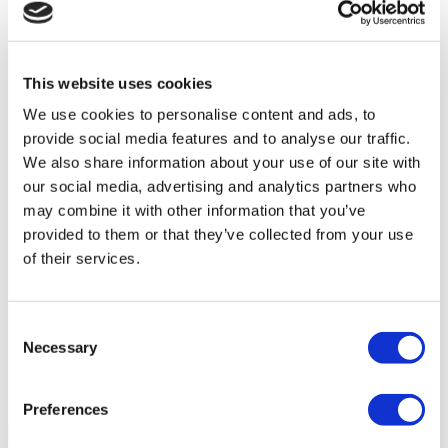
Wansiri Hospital
Asia Cosmetic Hospital
This website uses cookies
We use cookies to personalise content and ads, to
ID Clinic
provide social media features and to analyse our traffic.
We also share information about your use of our site with
Kamol Cosmetic Hospital
our social media, advertising and analytics partners who
may combine it with other information that you’ve
Hospital Memorial de Sisli
provided to them or that they’ve collected from your use
of their services.
Mega Hospital Universitario de Medipol
Consent
Estethica de Atasehir
Necessary
Selection
Grupo de Salud Acibadem
Preferences
Dunyagoz en Etiler
9.6
(27)