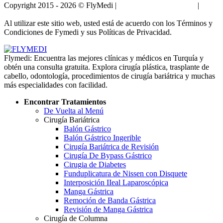
Copyright 2015 - 2026 © FlyMedi |
Términos y Condiciones
|
Políticas de Privacidad
Al utilizar este sitio web, usted está de acuerdo con los Términos y
Condiciones de Fymedi y sus Políticas de Privacidad.
Flymedi: Encuentra las mejores clínicas y médicos en Turquía y
obtén una consulta gratuita. Explora cirugía plástica, trasplante de
cabello, odontología, procedimientos de cirugía bariátrica y muchas
más especialidades con facilidad.
Encontrar Tratamientos
De Vuelta al Menú
Cirugía Bariátrica
Balón Gástrico
Balón Gástrico Ingerible
Cirugía Bariátrica de Revisión
Cirugía De Bypass Gástrico
Cirugia de Diabetes
Funduplicatura de Nissen con Disquete
Interposición IIeal Laparoscópica
Manga Gástrica
Remoción de Banda Gástrica
Revisión de Manga Gástrica
Cirugía de Columna