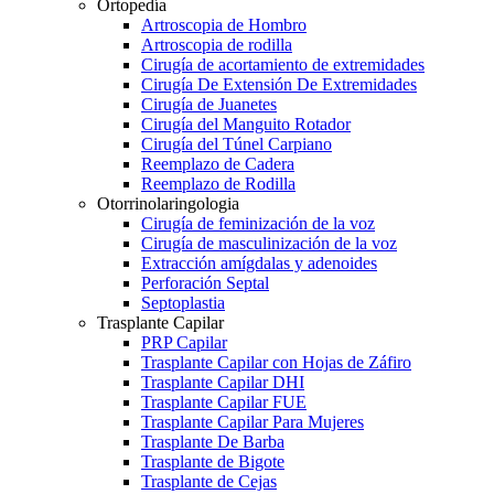
Ortopedía
Artroscopia de Hombro
Artroscopia de rodilla
Cirugía de acortamiento de extremidades
Cirugía De Extensión De Extremidades
Cirugía de Juanetes
Cirugía del Manguito Rotador
Cirugía del Túnel Carpiano
Reemplazo de Cadera
Reemplazo de Rodilla
Otorrinolaringologia
Cirugía de feminización de la voz
Cirugía de masculinización de la voz
Extracción amígdalas y adenoides
Perforación Septal
Septoplastia
Trasplante Capilar
PRP Capilar
Trasplante Capilar con Hojas de Záfiro
Trasplante Capilar DHI
Trasplante Capilar FUE
Trasplante Capilar Para Mujeres
Trasplante De Barba
Trasplante de Bigote
Trasplante de Cejas