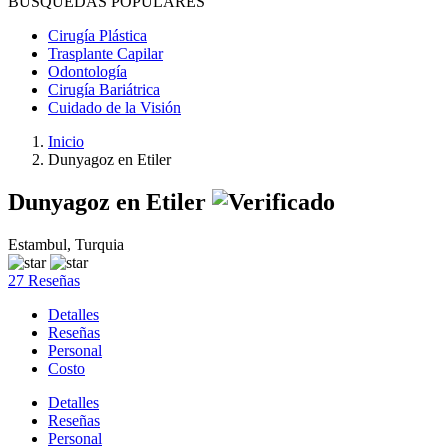
BÚSQUEDAS POPULARES
Cirugía Plástica
Trasplante Capilar
Odontología
Cirugía Bariátrica
Cuidado de la Visión
Inicio
Dunyagoz en Etiler
Dunyagoz en Etiler
Estambul, Turquia
27 Reseñas
Detalles
Reseñas
Personal
Costo
Detalles
Reseñas
Personal