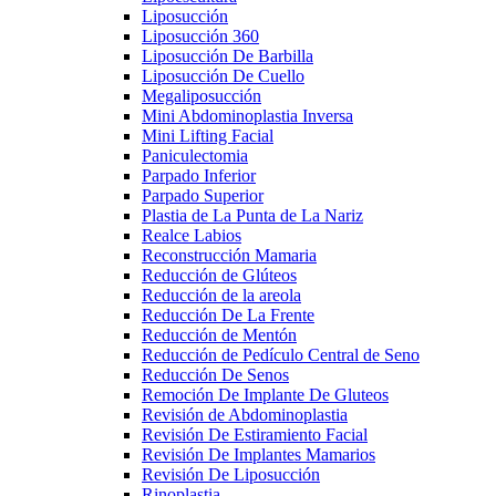
Liposucción
Liposucción 360
Liposucción De Barbilla
Liposucción De Cuello
Megaliposucción
Mini Abdominoplastia Inversa
Mini Lifting Facial
Paniculectomia
Parpado Inferior
Parpado Superior
Plastia de La Punta de La Nariz
Realce Labios
Reconstrucción Mamaria
Reducción de Glúteos
Reducción de la areola
Reducción De La Frente
Reducción de Mentón
Reducción de Pedículo Central de Seno
Reducción De Senos
Remoción De Implante De Gluteos
Revisión de Abdominoplastia
Revisión De Estiramiento Facial
Revisión De Implantes Mamarios
Revisión De Liposucción
Rinoplastia