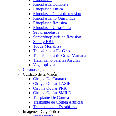
Rinoplastia Compleja
Rinoplastia Étnica
Rinoplastia étnica de revisión
Rinoplastia no Quirúrgica
Rinoplastia Revisiva
Rinoplastia Ultrasónica
Septorinoplastia
Septorrinoplastia de Revisión
Skinny BBL
Toque MonaLisa
Transferencia De Grasa
Transferencia de Grasa Mamaria
Tratamiento para las Arrugas
Vaginoplastia
Colonoscopia
Cuidado de la Visión
Cirugía De Cataratas
Cirugía Ocular LASIK
Cirugía Ocular PRK
Círugia Ocular SMILE
Trasplante De Córnea
Trasplante de Córnea Artificial
Tratamiento de Estrabismo
Imágenes Diagnósticas