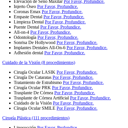
Elevación de Seno Maxilar
Por Favor, Profundice.
Injerto Óseo
Por Favor, Profundice.
Coronas Emax
Por Favor, Profundice.
Empaste Dental
Por Favor, Profundice.
Limpieza Dental
Por Favor, Profundice.
Puente Dental
Por Favor, Profundice.
All-on-4
Por Favor, Profundice.
Odontología
Por Favor, Profundice.
Sonrisa De Hollywood
Por Favor, Profundice.
Implantes Dentales All-On-6
Por Favor, Profundice.
Adhesión dental
Por Favor, Profundice.
Cuidado de la Visión (8 procedimientos)
Cirugía Ocular LASIK
Por Favor, Profundice.
Cirugía De Cataratas
Por Favor, Profundice.
Tratamiento de Estrabismo
Por Favor, Profundice.
Cirugía Ocular PRK
Por Favor, Profundice.
Trasplante De Córnea
Por Favor, Profundice.
Trasplante de Córnea Artificial
Por Favor, Profundice.
Cuidado de la Visión
Por Favor, Profundice.
Círugia Ocular SMILE
Por Favor, Profundice.
Cirugía Plástica (111 procedimientos)
Liposucción
Por Favor, Profundice.