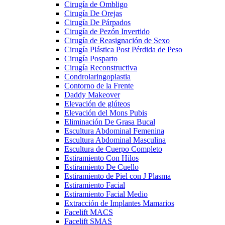
Cirugía de Ombligo
Cirugía De Orejas
Cirugía De Párpados
Cirugía de Pezón Invertido
Cirugía de Reasignación de Sexo
Cirugía Plástica Post Pérdida de Peso
Cirugía Posparto
Cirugía Reconstructiva
Condrolaringoplastia
Contorno de la Frente
Daddy Makeover
Elevación de glúteos
Elevación del Mons Pubis
Eliminación De Grasa Bucal
Escultura Abdominal Femenina
Escultura Abdominal Masculina
Escultura de Cuerpo Completo
Estiramiento Con Hilos
Estiramiento De Cuello
Estiramiento de Piel con J Plasma
Estiramiento Facial
Estiramiento Facial Medio
Extracción de Implantes Mamarios
Facelift MACS
Facelift SMAS