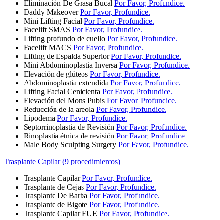
Eliminación De Grasa Bucal
Por Favor, Profundice.
Daddy Makeover
Por Favor, Profundice.
Mini Lifting Facial
Por Favor, Profundice.
Facelift SMAS
Por Favor, Profundice.
Lifting profundo de cuello
Por Favor, Profundice.
Facelift MACS
Por Favor, Profundice.
Lifting de Espalda Superior
Por Favor, Profundice.
Mini Abdominoplastia Inversa
Por Favor, Profundice.
Elevación de glúteos
Por Favor, Profundice.
Abdominoplastia extendida
Por Favor, Profundice.
Lifting Facial Cenicienta
Por Favor, Profundice.
Elevación del Mons Pubis
Por Favor, Profundice.
Reducción de la areola
Por Favor, Profundice.
Lipodema
Por Favor, Profundice.
Septorrinoplastia de Revisión
Por Favor, Profundice.
Rinoplastia étnica de revisión
Por Favor, Profundice.
Male Body Sculpting Surgery
Por Favor, Profundice.
Trasplante Capilar (9 procedimientos)
Trasplante Capilar
Por Favor, Profundice.
Trasplante de Cejas
Por Favor, Profundice.
Trasplante De Barba
Por Favor, Profundice.
Trasplante de Bigote
Por Favor, Profundice.
Trasplante Capilar FUE
Por Favor, Profundice.