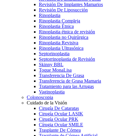
Revisión De Implantes Mamarios
Revisión De Liposucción
Rinoplastia
Rinoplastia Compleja
Rinoplastia Étnica
Rinoplastia étnica de revisión
Rinoplastia no Quirúrgica
Rinoplastia Revisiva
Rinoplastia Ultrasónica
Septorinoplastia
Septorrinoplastia de Revisión
Skinny BBL
Toque MonaLisa
Transferencia De Grasa
Transferencia de Grasa Mamaria
Tratamiento para las Arrugas
Vaginoplastia
Colonoscopia
Cuidado de la Visión
Cirugía De Cataratas
Cirugía Ocular LASIK
Cirugía Ocular PRK
Círugia Ocular SMILE
Trasplante De Córnea
Trasplante de Córnea Artificial