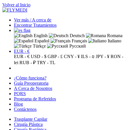
Volver al Inicio
Ver más / A cerca de
Encontrar Tratamientos
English
Deutsch
Romana
Español
Français
Italiano
Türkçe
Русский
EUR - €
EUR - €
USD - $
GBP - £
CNY - ¥
ILS - ₪
JPY - ¥
RON -
lei
RUB - ₽
TRY - TL
¿Cómo funciona?
Guía Preoperatoria
A Cerca de Nosotros
PQRS
Programa de Referidos
Blog
Contáctenos
Trasplante Capilar
Cirugía Plástica
Cirugía Bariátrica