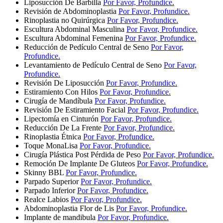
Liposucción De Barbilla
Por Favor, Profundice.
Revisión de Abdominoplastia
Por Favor, Profundice.
Rinoplastia no Quirúrgica
Por Favor, Profundice.
Escultura Abdominal Masculina
Por Favor, Profundice.
Escultura Abdominal Femenina
Por Favor, Profundice.
Reducción de Pedículo Central de Seno
Por Favor,
Profundice.
Levantamiento de Pedículo Central de Seno
Por Favor,
Profundice.
Revisión De Liposucción
Por Favor, Profundice.
Estiramiento Con Hilos
Por Favor, Profundice.
Cirugía de Mandíbula
Por Favor, Profundice.
Revisión De Estiramiento Facial
Por Favor, Profundice.
Lipectomía en Cinturón
Por Favor, Profundice.
Reducción De La Frente
Por Favor, Profundice.
Rinoplastia Étnica
Por Favor, Profundice.
Toque MonaLisa
Por Favor, Profundice.
Cirugía Plástica Post Pérdida de Peso
Por Favor, Profundice.
Remoción De Implante De Gluteos
Por Favor, Profundice.
Skinny BBL
Por Favor, Profundice.
Parpado Superior
Por Favor, Profundice.
Parpado Inferior
Por Favor, Profundice.
Realce Labios
Por Favor, Profundice.
Abdominoplastia Flor de Lis
Por Favor, Profundice.
Implante de mandibula
Por Favor, Profundice.