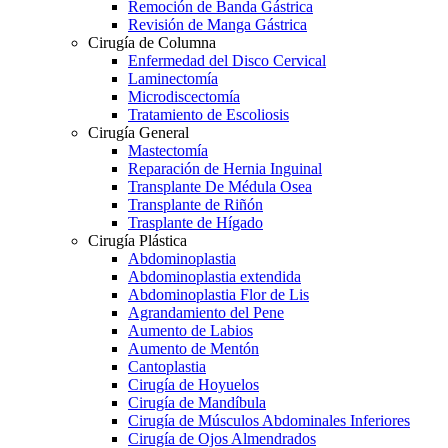
Remoción de Banda Gástrica
Revisión de Manga Gástrica
Cirugía de Columna
Enfermedad del Disco Cervical
Laminectomía
Microdiscectomía
Tratamiento de Escoliosis
Cirugía General
Mastectomía
Reparación de Hernia Inguinal
Transplante De Médula Osea
Transplante de Riñón
Trasplante de Hígado
Cirugía Plástica
Abdominoplastia
Abdominoplastia extendida
Abdominoplastia Flor de Lis
Agrandamiento del Pene
Aumento de Labios
Aumento de Mentón
Cantoplastia
Cirugía de Hoyuelos
Cirugía de Mandíbula
Cirugía de Músculos Abdominales Inferiores
Cirugía de Ojos Almendrados