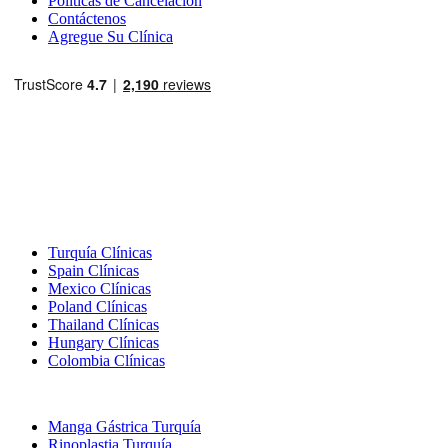
Políticas de Cancelación
Contáctenos
Agregue Su Clínica
Destinos Populares
Turquía Clínicas
Spain Clínicas
Mexico Clínicas
Poland Clínicas
Thailand Clínicas
Hungary Clínicas
Colombia Clínicas
Tratamientos Populares en Turquia
Manga Gástrica Turquía
Rinoplastia Turquía