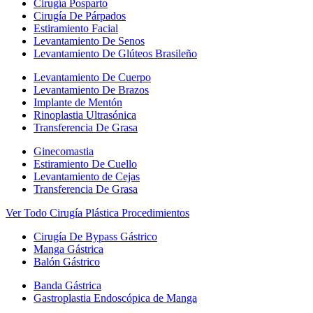
Cirugía Posparto
Cirugía De Párpados
Estiramiento Facial
Levantamiento De Senos
Levantamiento De Glúteos Brasileño
Levantamiento De Cuerpo
Levantamiento De Brazos
Implante de Mentón
Rinoplastia Ultrasónica
Transferencia De Grasa
Ginecomastia
Estiramiento De Cuello
Levantamiento de Cejas
Transferencia De Grasa
Ver Todo Cirugía Plástica Procedimientos
Cirugía De Bypass Gástrico
Manga Gástrica
Balón Gástrico
Banda Gástrica
Gastroplastia Endoscópica de Manga