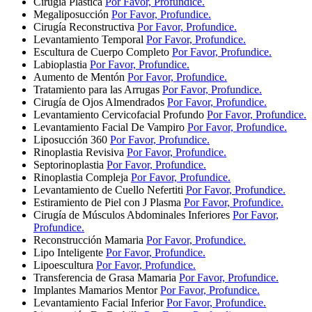
Cirugía Plástica
Por Favor, Profundice.
Megaliposucción
Por Favor, Profundice.
Cirugía Reconstructiva
Por Favor, Profundice.
Levantamiento Temporal
Por Favor, Profundice.
Escultura de Cuerpo Completo
Por Favor, Profundice.
Labioplastia
Por Favor, Profundice.
Aumento de Mentón
Por Favor, Profundice.
Tratamiento para las Arrugas
Por Favor, Profundice.
Cirugía de Ojos Almendrados
Por Favor, Profundice.
Levantamiento Cervicofacial Profundo
Por Favor, Profundice.
Levantamiento Facial De Vampiro
Por Favor, Profundice.
Liposucción 360
Por Favor, Profundice.
Rinoplastia Revisiva
Por Favor, Profundice.
Septorinoplastia
Por Favor, Profundice.
Rinoplastia Compleja
Por Favor, Profundice.
Levantamiento de Cuello Nefertiti
Por Favor, Profundice.
Estiramiento de Piel con J Plasma
Por Favor, Profundice.
Cirugía de Músculos Abdominales Inferiores
Por Favor,
Profundice.
Reconstrucción Mamaria
Por Favor, Profundice.
Lipo Inteligente
Por Favor, Profundice.
Lipoescultura
Por Favor, Profundice.
Transferencia de Grasa Mamaria
Por Favor, Profundice.
Implantes Mamarios Mentor
Por Favor, Profundice.
Levantamiento Facial Inferior
Por Favor, Profundice.