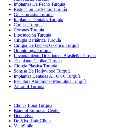
Implantes De Pecho Turquía
Reducción De Senos Turquía
Ginecomastia Turquía
Implantes Dentales Turquía
Carillas Turquía
Coronas Turquía
Liposucción Turquía
Cirugía Bariátrica Turquía
Cirugía De Bypass Gástrico Turquía
Odontología Turquía
Levantamiento De Glúteos Brasileño Turquía
Trasplante Capilar Turquía
Cirugía Plástica Turquía
Sonrisa De Hollywood Turquía
Implantes Dentales All-On-6 Turquía
Escultura Abdominal Masculina Turquía
All-on-4 Turquía
Clínicas Populares
Clinica Luna Turquía
Istanbul European Center
Dentavivo
Dr. Vivo Hair Clinic
YeahSmile