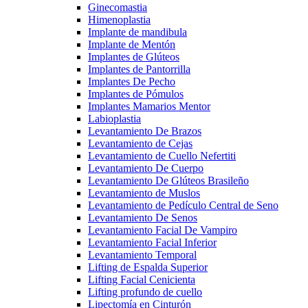
Ginecomastia
Himenoplastia
Implante de mandibula
Implante de Mentón
Implantes de Glúteos
Implantes de Pantorrilla
Implantes De Pecho
Implantes de Pómulos
Implantes Mamarios Mentor
Labioplastia
Levantamiento De Brazos
Levantamiento de Cejas
Levantamiento de Cuello Nefertiti
Levantamiento De Cuerpo
Levantamiento De Glúteos Brasileño
Levantamiento de Muslos
Levantamiento de Pedículo Central de Seno
Levantamiento De Senos
Levantamiento Facial De Vampiro
Levantamiento Facial Inferior
Levantamiento Temporal
Lifting de Espalda Superior
Lifting Facial Cenicienta
Lifting profundo de cuello
Lipectomía en Cinturón