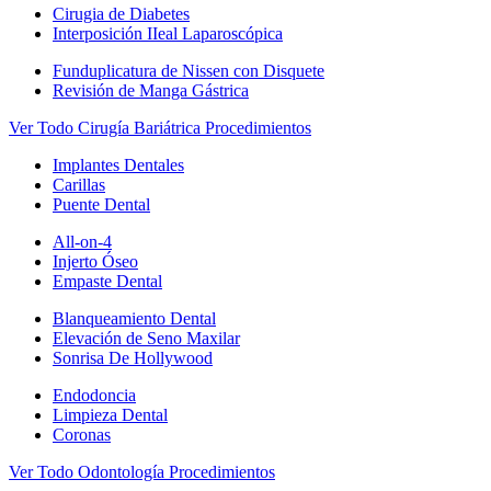
Cirugia de Diabetes
Interposición IIeal Laparoscópica
Funduplicatura de Nissen con Disquete
Revisión de Manga Gástrica
Ver Todo Cirugía Bariátrica Procedimientos
Implantes Dentales
Carillas
Puente Dental
All-on-4
Injerto Óseo
Empaste Dental
Blanqueamiento Dental
Elevación de Seno Maxilar
Sonrisa De Hollywood
Endodoncia
Limpieza Dental
Coronas
Ver Todo Odontología Procedimientos