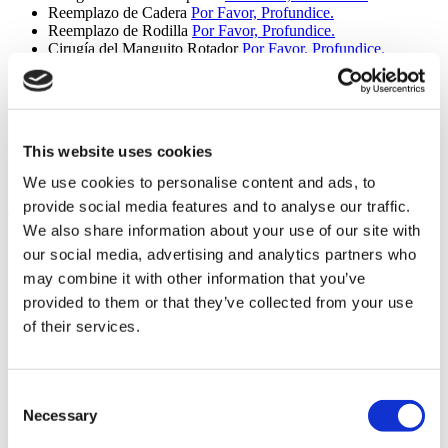
Reemplazo de Cadera
Por Favor, Profundice.
Reemplazo de Rodilla
Por Favor, Profundice.
Cirugía del Manguito Rotador
Por Favor, Profundice.
Artroscopia de Hombro
Por Favor, Profundice.
Cirugía de Juanetes
Por Favor, Profundice.
Ortopedía
Por Favor, Profundice.
Cirugía De Extensión De Extremidades
Por Favor,
Profundice.
This website uses cookies
Cirugía de acortamiento de extremidades
Por Favor,
Profundice.
We use cookies to personalise content and ads, to
provide social media features and to analyse our traffic.
Fertilidad (8 procedimientos)
We also share information about your use of our site with
FIV de Óvulos de Donante
Por Favor, Profundice.
our social media, advertising and analytics partners who
FIV de Óvulos de Donante con Esperma de Donante
Por
may combine it with other information that you’ve
Favor, Profundice.
FIV con ICSI
Por Favor, Profundice.
provided to them or that they’ve collected from your use
FIV
Por Favor, Profundice.
of their services.
Inyección Intra Citoplásmica
Por Favor, Profundice.
Diagnóstico Genético Preimplantacional
Por Favor,
Profundice.
Fertilización In Vitro con Inyección Intracitoplasmática de
Consent
Espermatozoides Morfológicamente Seleccionados (IMSI)
Necessary
Selection
Por Favor, Profundice.
Fertilidad
Por Favor, Profundice.