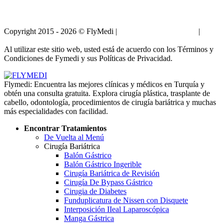
Copyright 2015 - 2026 © FlyMedi |
Términos y Condiciones
|
Políticas de Privacidad
Al utilizar este sitio web, usted está de acuerdo con los Términos y
Condiciones de Fymedi y sus Políticas de Privacidad.
Flymedi: Encuentra las mejores clínicas y médicos en Turquía y
obtén una consulta gratuita. Explora cirugía plástica, trasplante de
cabello, odontología, procedimientos de cirugía bariátrica y muchas
más especialidades con facilidad.
Encontrar Tratamientos
De Vuelta al Menú
Cirugía Bariátrica
Balón Gástrico
Balón Gástrico Ingerible
Cirugía Bariátrica de Revisión
Cirugía De Bypass Gástrico
Cirugia de Diabetes
Funduplicatura de Nissen con Disquete
Interposición IIeal Laparoscópica
Manga Gástrica