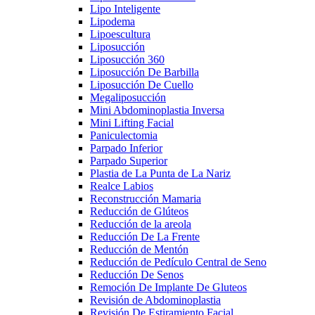
Lipo Inteligente
Lipodema
Lipoescultura
Liposucción
Liposucción 360
Liposucción De Barbilla
Liposucción De Cuello
Megaliposucción
Mini Abdominoplastia Inversa
Mini Lifting Facial
Paniculectomia
Parpado Inferior
Parpado Superior
Plastia de La Punta de La Nariz
Realce Labios
Reconstrucción Mamaria
Reducción de Glúteos
Reducción de la areola
Reducción De La Frente
Reducción de Mentón
Reducción de Pedículo Central de Seno
Reducción De Senos
Remoción De Implante De Gluteos
Revisión de Abdominoplastia
Revisión De Estiramiento Facial