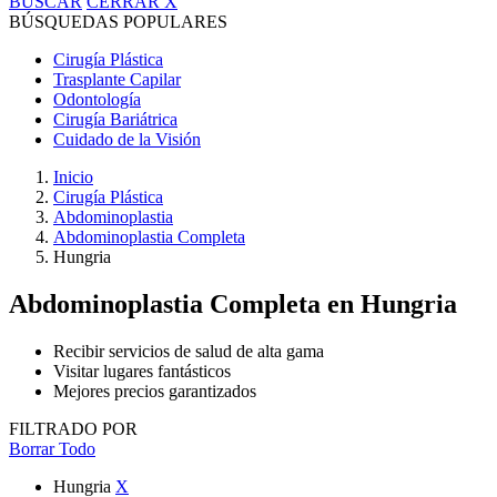
BUSCAR
CERRAR
X
BÚSQUEDAS POPULARES
Cirugía Plástica
Trasplante Capilar
Odontología
Cirugía Bariátrica
Cuidado de la Visión
Inicio
Cirugía Plástica
Abdominoplastia
Abdominoplastia Completa
Hungria
Abdominoplastia Completa
en Hungria
Recibir servicios de salud de alta gama
Visitar lugares fantásticos
Mejores precios garantizados
FILTRADO POR
Borrar Todo
Hungria
X