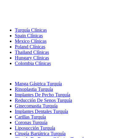
Destinos Populares
Turquía Clínicas
Spain Clínicas
Mexico Clínicas
Poland Clínicas
Thailand Clínicas
Hungary Clínicas
Colombia Clínicas
Tratamientos Populares en Turquia
Manga Gástrica Turquía
Rinoplastia Turquía
Implantes De Pecho Turquía
Reducción De Senos Turquía
Ginecomastia Turquía
Implantes Dentales Turquía
Carillas Turquía
Coronas Turquía
Liposucción Turquía
Cirugía Bariátrica Turquía