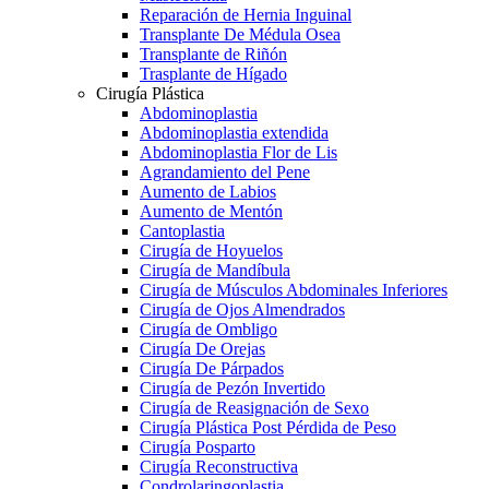
Reparación de Hernia Inguinal
Transplante De Médula Osea
Transplante de Riñón
Trasplante de Hígado
Cirugía Plástica
Abdominoplastia
Abdominoplastia extendida
Abdominoplastia Flor de Lis
Agrandamiento del Pene
Aumento de Labios
Aumento de Mentón
Cantoplastia
Cirugía de Hoyuelos
Cirugía de Mandíbula
Cirugía de Músculos Abdominales Inferiores
Cirugía de Ojos Almendrados
Cirugía de Ombligo
Cirugía De Orejas
Cirugía De Párpados
Cirugía de Pezón Invertido
Cirugía de Reasignación de Sexo
Cirugía Plástica Post Pérdida de Peso
Cirugía Posparto
Cirugía Reconstructiva
Condrolaringoplastia