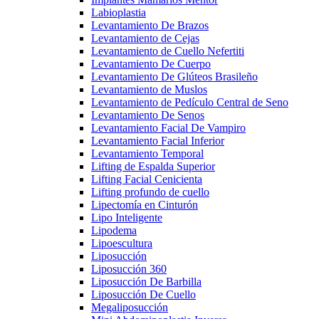
Labioplastia
Levantamiento De Brazos
Levantamiento de Cejas
Levantamiento de Cuello Nefertiti
Levantamiento De Cuerpo
Levantamiento De Glúteos Brasileño
Levantamiento de Muslos
Levantamiento de Pedículo Central de Seno
Levantamiento De Senos
Levantamiento Facial De Vampiro
Levantamiento Facial Inferior
Levantamiento Temporal
Lifting de Espalda Superior
Lifting Facial Cenicienta
Lifting profundo de cuello
Lipectomía en Cinturón
Lipo Inteligente
Lipodema
Lipoescultura
Liposucción
Liposucción 360
Liposucción De Barbilla
Liposucción De Cuello
Megaliposucción