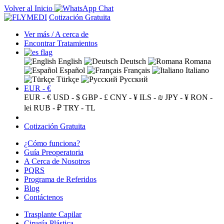
Volver al Inicio
Cotización Gratuita
Ver más / A cerca de
Encontrar Tratamientos
English
Deutsch
Romana
Español
Français
Italiano
Türkçe
Русский
EUR - €
EUR - €
USD - $
GBP - £
CNY - ¥
ILS - ₪
JPY - ¥
RON -
lei
RUB - ₽
TRY - TL
Cotización Gratuita
¿Cómo funciona?
Guía Preoperatoria
A Cerca de Nosotros
PQRS
Programa de Referidos
Blog
Contáctenos
Trasplante Capilar
Cirugía Plástica