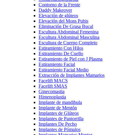
Contorno de la Frente
Daddy Makeover
Elevación de glúteos
Elevación del Mons Pubis
Eliminación De Grasa Bucal
Escultura Abdominal Femenina
Escultura Abdominal Masculina
Escultura de Cuerpo Completo
Estiramiento Con Hilos
Estiramiento De Cuello
Estiramiento de Piel con J Plasma
Estiramiento Facial
Estiramiento Facial Medio
Extracción de Implantes Mamarios
Facelift MACS
Facelift SMAS
Ginecomastia
Himenoplastia
Implante de mandibula
Implante de Mentón
Implantes de Glúteos
Implantes de Pantorrilla
Implantes De Pecho
Implantes de Pómulos
Implantes Mamarios Mentor