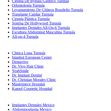
Cirugía De Bypass Gástrico Turquía
Odontología Turquía
Levantamiento De Glúteos Brasileño Turquía
Trasplante Capilar Turquía
Cirugía Plástica Turquía
Sonrisa De Hollywood Turquía
Implantes Dentales All-On-6 Turquía
Escultura Abdominal Masculina Turquía
All-on-4 Turquía
Clínicas Populares
Clinica Luna Turquía
Istanbul European Center
Dentavivo
Dr. Vivo Hair Clinic
YeahSmile
Dr. Implant Dentist
Dr. Christian Morales Clinic
Masterpiece Hospital
Kamol Cosmetic Hospital
Tratamientos Populares en Mexico
Implantes Dentales Mexico
Abdominoplastia Mexico