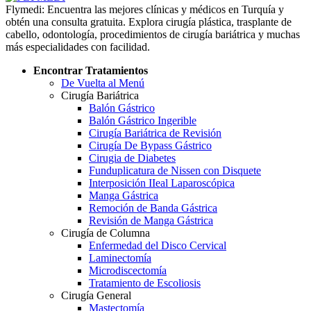
Flymedi: Encuentra las mejores clínicas y médicos en Turquía y
obtén una consulta gratuita. Explora cirugía plástica, trasplante de
cabello, odontología, procedimientos de cirugía bariátrica y muchas
más especialidades con facilidad.
Encontrar Tratamientos
De Vuelta al Menú
Cirugía Bariátrica
Balón Gástrico
Balón Gástrico Ingerible
Cirugía Bariátrica de Revisión
Cirugía De Bypass Gástrico
Cirugia de Diabetes
Funduplicatura de Nissen con Disquete
Interposición IIeal Laparoscópica
Manga Gástrica
Remoción de Banda Gástrica
Revisión de Manga Gástrica
Cirugía de Columna
Enfermedad del Disco Cervical
Laminectomía
Microdiscectomía
Tratamiento de Escoliosis
Cirugía General
Mastectomía