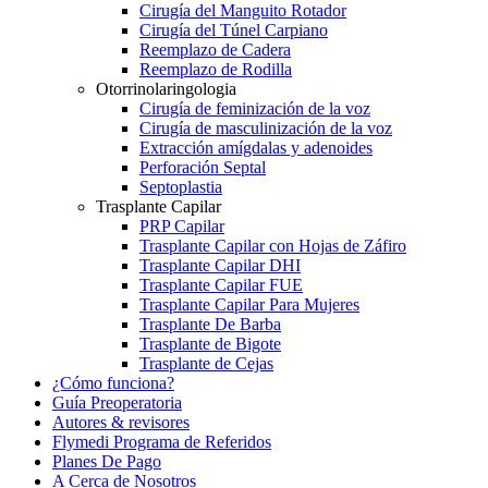
Cirugía del Manguito Rotador
Cirugía del Túnel Carpiano
Reemplazo de Cadera
Reemplazo de Rodilla
Otorrinolaringologia
Cirugía de feminización de la voz
Cirugía de masculinización de la voz
Extracción amígdalas y adenoides
Perforación Septal
Septoplastia
Trasplante Capilar
PRP Capilar
Trasplante Capilar con Hojas de Záfiro
Trasplante Capilar DHI
Trasplante Capilar FUE
Trasplante Capilar Para Mujeres
Trasplante De Barba
Trasplante de Bigote
Trasplante de Cejas
¿Cómo funciona?
Guía Preoperatoria
Autores & revisores
Flymedi Programa de Referidos
Planes De Pago
A Cerca de Nosotros