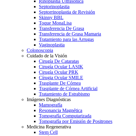
Rinoplastia Ultrasónica
Septorinoplastia
Septorrinoplastia de Revisión
Skinny BBL
Toque MonaLisa
Transferencia De Grasa
Transferencia de Grasa Mamaria
Tratamiento para las Arrugas
Vaginoplastia
Colonoscopia
Cuidado de la Visión
Cirugía De Cataratas
Cirugía Ocular LASIK
Cirugía Ocular PRK
Círugia Ocular SMILE
Trasplante De Córnea
Trasplante de Córnea Artificial
Tratamiento de Estrabismo
Imágenes Diagnósticas
Mamografía
Resonancia Magnética
Tomografía Computarizada
Tomografía por Emisión de Positrones
Medicina Regenerativa
Stem Cell