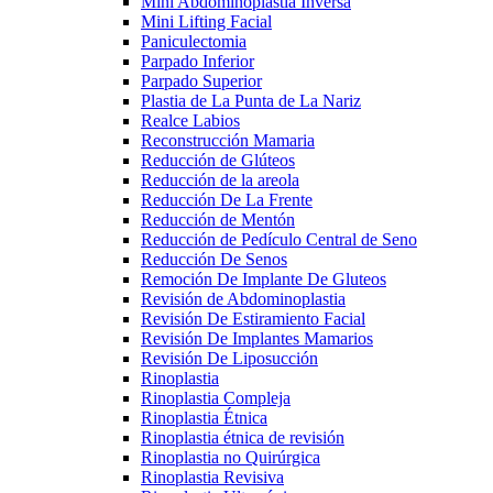
Mini Abdominoplastia Inversa
Mini Lifting Facial
Paniculectomia
Parpado Inferior
Parpado Superior
Plastia de La Punta de La Nariz
Realce Labios
Reconstrucción Mamaria
Reducción de Glúteos
Reducción de la areola
Reducción De La Frente
Reducción de Mentón
Reducción de Pedículo Central de Seno
Reducción De Senos
Remoción De Implante De Gluteos
Revisión de Abdominoplastia
Revisión De Estiramiento Facial
Revisión De Implantes Mamarios
Revisión De Liposucción
Rinoplastia
Rinoplastia Compleja
Rinoplastia Étnica
Rinoplastia étnica de revisión
Rinoplastia no Quirúrgica
Rinoplastia Revisiva