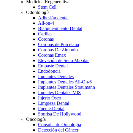
Medicina Regenerativa
Stem Cell
Odontología
Adhesión dental
All-on-4
Blanqueamiento Dental
Carillas
Coronas
Coronas de Porcelana
Coronas De Zirconio
Coronas Emax
Elevación de Seno Maxilar
Empaste Dental
Endodoncia
Implantes Dentales
Implantes Dentales All-On-6
Implantes Dentales Straumann
Implates Dentales MIS
Injerto Óseo
Limpieza Dental
Puente Dental
Sonrisa De Hollywood
Oncología
Consulta de Oncología
Detección del Cáncer