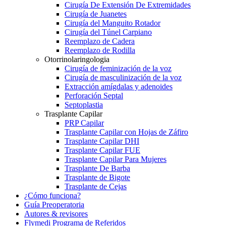
Cirugía De Extensión De Extremidades
Cirugía de Juanetes
Cirugía del Manguito Rotador
Cirugía del Túnel Carpiano
Reemplazo de Cadera
Reemplazo de Rodilla
Otorrinolaringologia
Cirugía de feminización de la voz
Cirugía de masculinización de la voz
Extracción amígdalas y adenoides
Perforación Septal
Septoplastia
Trasplante Capilar
PRP Capilar
Trasplante Capilar con Hojas de Záfiro
Trasplante Capilar DHI
Trasplante Capilar FUE
Trasplante Capilar Para Mujeres
Trasplante De Barba
Trasplante de Bigote
Trasplante de Cejas
¿Cómo funciona?
Guía Preoperatoria
Autores & revisores
Flymedi Programa de Referidos