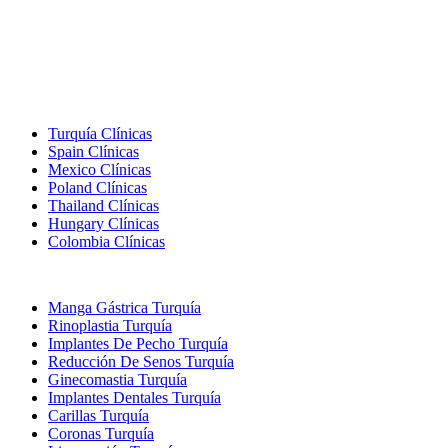
Destinos Populares
Turquía Clínicas
Spain Clínicas
Mexico Clínicas
Poland Clínicas
Thailand Clínicas
Hungary Clínicas
Colombia Clínicas
Tratamientos Populares en Turquia
Manga Gástrica Turquía
Rinoplastia Turquía
Implantes De Pecho Turquía
Reducción De Senos Turquía
Ginecomastia Turquía
Implantes Dentales Turquía
Carillas Turquía
Coronas Turquía