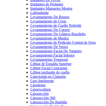
Implantes de Pómulos
Implantes Mamarios Mentor
Labioplastia
Levantamiento De Brazos
Levantamiento de Cejas
Levantamiento de Cuello Nefertiti
Levantamiento De Cuerpo
Levantamiento De Glúteos Brasileño
Levantamiento de Muslos
Levantamiento de Pedículo Central de Seno
Levantamiento De Senos
Levantamiento Facial De Vampiro
Levantamiento Facial Inferior
Levantamiento Temporal
Lifting de Espalda Superior
Lifting Facial Cenicienta
Lifting profundo de cuello
Lipectomía en Cinturón
Lipo Inteligente
Lipodema
Lipoescultura
Liposucción
Liposucción 360
Liposucción De Barbilla