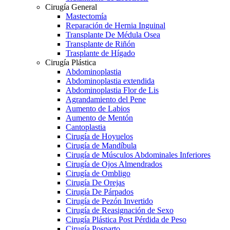
Cirugía General
Mastectomía
Reparación de Hernia Inguinal
Transplante De Médula Osea
Transplante de Riñón
Trasplante de Hígado
Cirugía Plástica
Abdominoplastia
Abdominoplastia extendida
Abdominoplastia Flor de Lis
Agrandamiento del Pene
Aumento de Labios
Aumento de Mentón
Cantoplastia
Cirugía de Hoyuelos
Cirugía de Mandíbula
Cirugía de Músculos Abdominales Inferiores
Cirugía de Ojos Almendrados
Cirugía de Ombligo
Cirugía De Orejas
Cirugía De Párpados
Cirugía de Pezón Invertido
Cirugía de Reasignación de Sexo
Cirugía Plástica Post Pérdida de Peso
Cirugía Posparto