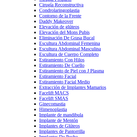
Cirugía Reconstructiva
Condrolaringoplastia
Contorno de la Frente
Daddy Makeover
Elevación de glúteos
Elevación del Mons Pubis
Eliminación De Grasa Bucal
Escultura Abdominal Femenina
Escultura Abdominal Masculina
Escultura de Cuerpo Completo
Estiramiento Con Hilos
Estiramiento De Cuello
Estiramiento de Piel con J Plasma
Estiramiento Facial
Estiramiento Facial Medio
Extracción de Implantes Mamarios
Facelift MACS
Facelift SMAS
Ginecomastia
Himenoplastia
Implante de mandibula
Implante de Mentón
Implantes de Glúteos
Implantes de Pantorrilla
Implantes De Pecho