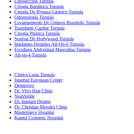
Liposucción Turquía
Cirugía Bariátrica Turquía
Cirugía De Bypass Gástrico Turquía
Odontología Turquía
Levantamiento De Glúteos Brasileño Turquía
Trasplante Capilar Turquía
Cirugía Plástica Turquía
Sonrisa De Hollywood Turquía
Implantes Dentales All-On-6 Turquía
Escultura Abdominal Masculina Turquía
All-on-4 Turquía
Clínicas Populares
Clinica Luna Turquía
Istanbul European Center
Dentavivo
Dr. Vivo Hair Clinic
YeahSmile
Dr. Implant Dentist
Dr. Christian Morales Clinic
Masterpiece Hospital
Kamol Cosmetic Hospital
Tratamientos Populares en Mexico