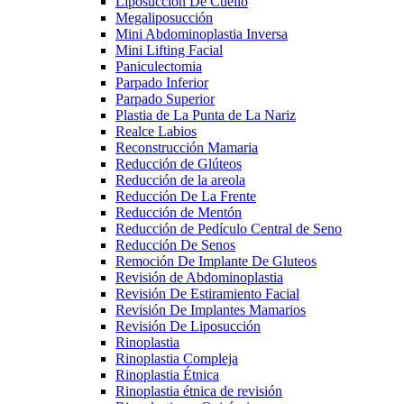
Liposucción De Cuello
Megaliposucción
Mini Abdominoplastia Inversa
Mini Lifting Facial
Paniculectomia
Parpado Inferior
Parpado Superior
Plastia de La Punta de La Nariz
Realce Labios
Reconstrucción Mamaria
Reducción de Glúteos
Reducción de la areola
Reducción De La Frente
Reducción de Mentón
Reducción de Pedículo Central de Seno
Reducción De Senos
Remoción De Implante De Gluteos
Revisión de Abdominoplastia
Revisión De Estiramiento Facial
Revisión De Implantes Mamarios
Revisión De Liposucción
Rinoplastia
Rinoplastia Compleja
Rinoplastia Étnica
Rinoplastia étnica de revisión