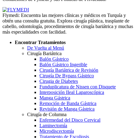
Flymedi: Encuentra las mejores clínicas y médicos en Turquía y
obtén una consulta gratuita. Explora cirugía plástica, trasplante de
cabello, odontología, procedimientos de cirugía bariátrica y muchas
más especialidades con facilidad.
Encontrar Tratamientos
De Vuelta al Menú
Cirugía Bariátrica
Balón Gástrico
Balón Gástrico Ingerible
Cirugía Bariátrica de Revisión
Cirugía De Bypass Gástrico
Cirugia de Diabetes
Funduplicatura de Nissen con Disquete
Interposición IIeal Laparoscópica
Manga Gástrica
Remoción de Banda Gástrica
Revisión de Manga Gástrica
Cirugía de Columna
Enfermedad del Disco Cervical
Laminectomía
Microdiscectomía
Tratamiento de Escoliosis