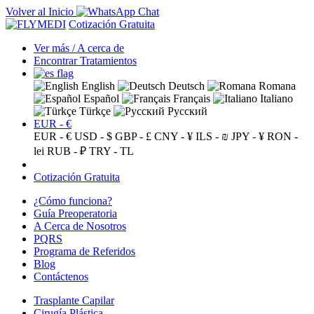
Volver al Inicio
Cotización Gratuita
Ver más / A cerca de
Encontrar Tratamientos
English
Deutsch
Romana
Español
Français
Italiano
Türkçe
Русский
EUR - €
EUR - €
USD - $
GBP - £
CNY - ¥
ILS - ₪
JPY - ¥
RON -
lei
RUB - ₽
TRY - TL
Cotización Gratuita
¿Cómo funciona?
Guía Preoperatoria
A Cerca de Nosotros
PQRS
Programa de Referidos
Blog
Contáctenos
Trasplante Capilar
Cirugía Plástica