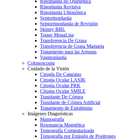
Rinoplastia no Quirúrgica
Rinoplastia Revisiva
Rinoplastia Ultrasónica
Septorinoplastia
Septorrinoplastia de Revisión
Skinny BBL
Toque MonaLisa
Transferencia De Grasa
Transferencia de Grasa Mamaria
Tratamiento para las Arrugas
Vaginoplastia
Colonoscopia
Cuidado de la Visión
Cirugía De Cataratas
Cirugía Ocular LASIK
Cirugía Ocular PRK
Círugia Ocular SMILE
Trasplante De Córnea
Trasplante de Córnea Artificial
Tratamiento de Estrabismo
Imágenes Diagnósticas
Mamografía
Resonancia Magnética
Tomografía Computarizada
Tomografía por Emisión de Positrones