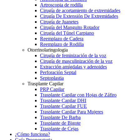
Artroscopia de rodilla
Cirugía de acortamiento de extremidades
Cirugía De Extensión De Extremidades
Cirugía de Juanetes
Cirugía del Manguito Rotador
Cirugía del Túnel Carpiano
Reemplazo de Cadera
Reemplazo de Rodilla
Otorrinolaringologia
Cirugía de feminización de la voz
Cirugía de masculinización de la voz
Extracción amígdalas y adenoides
Perforación Septal
Septoplastia
Trasplante Capilar
PRP Capilar
Trasplante Capilar con Hojas de Záfiro
Trasplante Capilar DHI
Trasplante Capilar FUE
Trasplante Capilar Para Mujeres
Trasplante De Barba
Trasplante de Bigote
Trasplante de Cejas
¿Cómo funciona?
Guía Preoperatoria