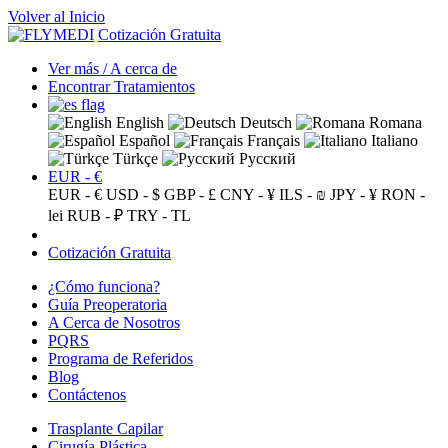
Volver al Inicio
Cotización Gratuita
Ver más / A cerca de
Encontrar Tratamientos
English
Deutsch
Romana
Español
Français
Italiano
Türkçe
Русский
EUR - €
EUR - €
USD - $
GBP - £
CNY - ¥
ILS - ₪
JPY - ¥
RON -
lei
RUB - ₽
TRY - TL
Cotización Gratuita
¿Cómo funciona?
Guía Preoperatoria
A Cerca de Nosotros
PQRS
Programa de Referidos
Blog
Contáctenos
Trasplante Capilar
Cirugía Plástica