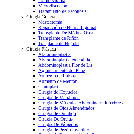
Laminectomía
Microdiscectomía
Tratamiento de Escoliosis
Cirugía General
Mastectomía
Reparación de Hernia Inguinal
Transplante De Médula Osea
Transplante de Riñón
Trasplante de Hígado
Cirugía Plástica
Abdominoplastia
Abdominoplastia extendida
Abdominoplastia Flor de Lis
Agrandamiento del Pene
Aumento de Labios
Aumento de Mentón
Cantoplastia
Cirugía de Hoyuelos
Cirugía de Mandíbula
Cirugía de Músculos Abdominales Inferiores
Cirugía de Ojos Almendrados
Cirugía de Ombligo
Cirugía De Orejas
Cirugía De Párpados
Cirugía de Pezón Invertido