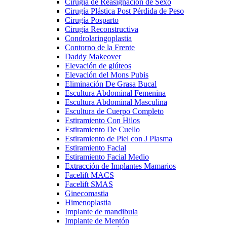
Cirugía de Reasignación de Sexo
Cirugía Plástica Post Pérdida de Peso
Cirugía Posparto
Cirugía Reconstructiva
Condrolaringoplastia
Contorno de la Frente
Daddy Makeover
Elevación de glúteos
Elevación del Mons Pubis
Eliminación De Grasa Bucal
Escultura Abdominal Femenina
Escultura Abdominal Masculina
Escultura de Cuerpo Completo
Estiramiento Con Hilos
Estiramiento De Cuello
Estiramiento de Piel con J Plasma
Estiramiento Facial
Estiramiento Facial Medio
Extracción de Implantes Mamarios
Facelift MACS
Facelift SMAS
Ginecomastia
Himenoplastia
Implante de mandibula
Implante de Mentón