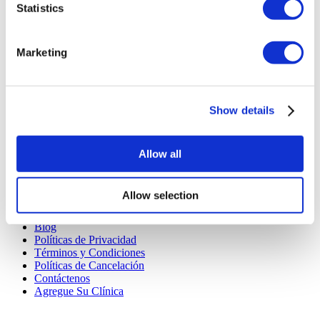
Statistics
TÜRSAB – Las transacciones en flymedi.com son
gestionadas por MIRAC SARA TOURISM, una agencia de
viajes de Grupo A registrada en TÜRSAB (Certificado No:
Marketing
12276).
Todos los tratamientos son realizados por una institución de
salud certificada en turismo de salud.
Show details
A Cerca de Nosotros
¿Cómo funciona?
Guía Preoperatoria
Allow all
Autores & revisores
Flymedi Programa de Referidos
Planes De Pago
Allow selection
Carreras
PQRS
Blog
Políticas de Privacidad
Términos y Condiciones
Políticas de Cancelación
Contáctenos
Agregue Su Clínica