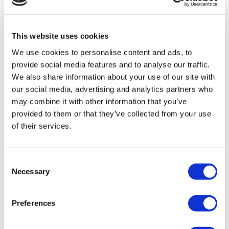
Has Visto 10 De 33 clínicas
CARGAR MAS CLÍNICAS
This website uses cookies
We use cookies to personalise content and ads, to
provide social media features and to analyse our traffic.
We also share information about your use of our site with
our social media, advertising and analytics partners who
may combine it with other information that you’ve
provided to them or that they’ve collected from your use
of their services.
FILTRAR
BORRAR TODO
Consent
Destinos
Necessary
Atrás
Destinos
Selection
Turquia
Mexico
Alemania
Polonia
Chipre
(20)
(7)
(2)
(2)
Rumania
(1)
(1)
Preferences
Tomografía Computarizada
desde 175 €
A partir de 175 €
Solicitar Cotización
Flymedi