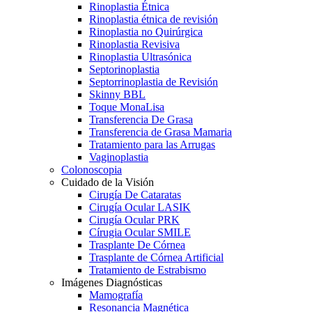
Rinoplastia Étnica
Rinoplastia étnica de revisión
Rinoplastia no Quirúrgica
Rinoplastia Revisiva
Rinoplastia Ultrasónica
Septorinoplastia
Septorrinoplastia de Revisión
Skinny BBL
Toque MonaLisa
Transferencia De Grasa
Transferencia de Grasa Mamaria
Tratamiento para las Arrugas
Vaginoplastia
Colonoscopia
Cuidado de la Visión
Cirugía De Cataratas
Cirugía Ocular LASIK
Cirugía Ocular PRK
Círugia Ocular SMILE
Trasplante De Córnea
Trasplante de Córnea Artificial
Tratamiento de Estrabismo
Imágenes Diagnósticas
Mamografía
Resonancia Magnética