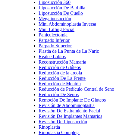
Liposucción 360
Liposucción De Barbilla
Liposucción De Cuello
Megaliposucción
Mini Abdominoplastia Inversa
Mini Lifting Facial
Paniculectomia
Parpado Inferior
Parpado Superior
Plastia de La Punta de La Nariz
Realce Labios
Reconstrucción Mamaria
Reducción de Glúteos
Reducción de la areola
Reducción De La Frente
Reducción de Mentón
Reducción de Pedículo Central de Seno
Reducción De Senos
Remoción De Implante De Gluteos
Revisión de Abdominoplastia
Revisión De Estiramiento Facial
Revisión De Implantes Mamarios
Revisión De Liposucción
Rinoplastia
Rinoplastia Compleja