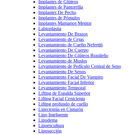
Implantes de Glúteos
Implantes de Pantorrilla
Implantes De Pecho
Implantes de Pómulos
Implantes Mamarios Mentor
Labioplastia
Levantamiento De Brazos
Levantamiento de Cejas
Levantamiento de Cuello Nefertiti
Levantamiento De Cuerpo
Levantamiento De Glúteos Brasileño
Levantamiento de Muslos
Levantamiento de Pedículo Central de Seno
Levantamiento De Senos
Levantamiento Facial De Vampiro
Levantamiento Facial Inferior
Levantamiento Temporal
Lifting de Espalda Superior
Lifting Facial Cenicienta
Lifting profundo de cuello
Lipectomía en Cinturón
Lipo Inteligente
Lipodema
Lipoescultura
Liposucción