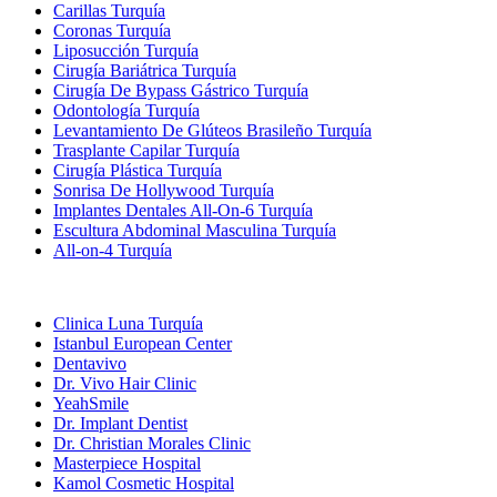
Carillas Turquía
Coronas Turquía
Liposucción Turquía
Cirugía Bariátrica Turquía
Cirugía De Bypass Gástrico Turquía
Odontología Turquía
Levantamiento De Glúteos Brasileño Turquía
Trasplante Capilar Turquía
Cirugía Plástica Turquía
Sonrisa De Hollywood Turquía
Implantes Dentales All-On-6 Turquía
Escultura Abdominal Masculina Turquía
All-on-4 Turquía
Clínicas Populares
Clinica Luna Turquía
Istanbul European Center
Dentavivo
Dr. Vivo Hair Clinic
YeahSmile
Dr. Implant Dentist
Dr. Christian Morales Clinic
Masterpiece Hospital
Kamol Cosmetic Hospital