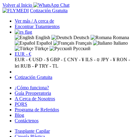
Volver al Inicio
Cotización Gratuita
Ver más / A cerca de
Encontrar Tratamientos
English
Deutsch
Romana
Español
Français
Italiano
Türkçe
Русский
EUR - €
EUR - €
USD - $
GBP - £
CNY - ¥
ILS - ₪
JPY - ¥
RON -
lei
RUB - ₽
TRY - TL
Cotización Gratuita
¿Cómo funciona?
Guía Preoperatoria
A Cerca de Nosotros
PQRS
Programa de Referidos
Blog
Contáctenos
Trasplante Capilar
Cirugía Plástica