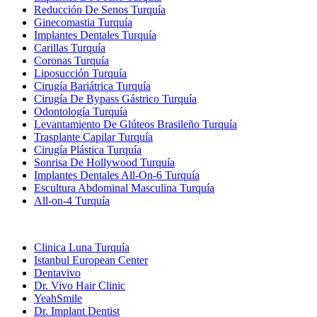
Reducción De Senos Turquía
Ginecomastia Turquía
Implantes Dentales Turquía
Carillas Turquía
Coronas Turquía
Liposucción Turquía
Cirugía Bariátrica Turquía
Cirugía De Bypass Gástrico Turquía
Odontología Turquía
Levantamiento De Glúteos Brasileño Turquía
Trasplante Capilar Turquía
Cirugía Plástica Turquía
Sonrisa De Hollywood Turquía
Implantes Dentales All-On-6 Turquía
Escultura Abdominal Masculina Turquía
All-on-4 Turquía
Clínicas Populares
Clinica Luna Turquía
Istanbul European Center
Dentavivo
Dr. Vivo Hair Clinic
YeahSmile
Dr. Implant Dentist