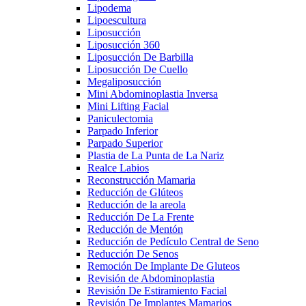
Lipodema
Lipoescultura
Liposucción
Liposucción 360
Liposucción De Barbilla
Liposucción De Cuello
Megaliposucción
Mini Abdominoplastia Inversa
Mini Lifting Facial
Paniculectomia
Parpado Inferior
Parpado Superior
Plastia de La Punta de La Nariz
Realce Labios
Reconstrucción Mamaria
Reducción de Glúteos
Reducción de la areola
Reducción De La Frente
Reducción de Mentón
Reducción de Pedículo Central de Seno
Reducción De Senos
Remoción De Implante De Gluteos
Revisión de Abdominoplastia
Revisión De Estiramiento Facial
Revisión De Implantes Mamarios