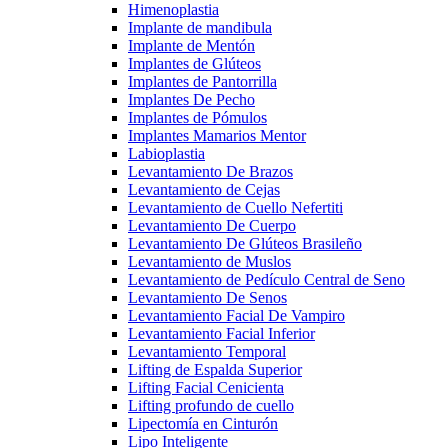
Himenoplastia
Implante de mandibula
Implante de Mentón
Implantes de Glúteos
Implantes de Pantorrilla
Implantes De Pecho
Implantes de Pómulos
Implantes Mamarios Mentor
Labioplastia
Levantamiento De Brazos
Levantamiento de Cejas
Levantamiento de Cuello Nefertiti
Levantamiento De Cuerpo
Levantamiento De Glúteos Brasileño
Levantamiento de Muslos
Levantamiento de Pedículo Central de Seno
Levantamiento De Senos
Levantamiento Facial De Vampiro
Levantamiento Facial Inferior
Levantamiento Temporal
Lifting de Espalda Superior
Lifting Facial Cenicienta
Lifting profundo de cuello
Lipectomía en Cinturón
Lipo Inteligente