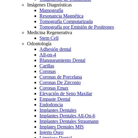
Imágenes Diagnósticas
Mamografía
Resonancia Magnética
Tomografía Computarizada
Tomografía por Emisión de Positrones
Medicina Regenerativa
Stem Cell
Odontología
Adhesión dental
All-on-4
Blanqueamiento Dental
Carillas
Coronas
Coronas de Porcelana
Coronas De Zirconio
Coronas Emax
Elevación de Seno Maxilar
Empaste Dental
Endodoncia
Implantes Dentales
Implantes Dentales All-On-6
Implantes Dentales Straumann
Implates Dentales MIS
Injerto Óseo
Limpieza Dental