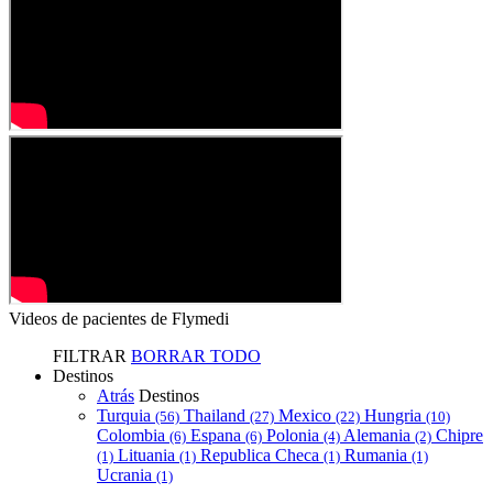
Videos de pacientes de Flymedi
FILTRAR
BORRAR TODO
Destinos
Atrás
Destinos
Turquia
Thailand
Mexico
Hungria
(56)
(27)
(22)
(10)
Colombia
Espana
Polonia
Alemania
Chipre
(6)
(6)
(4)
(2)
Lituania
Republica Checa
Rumania
(1)
(1)
(1)
(1)
Ucrania
(1)