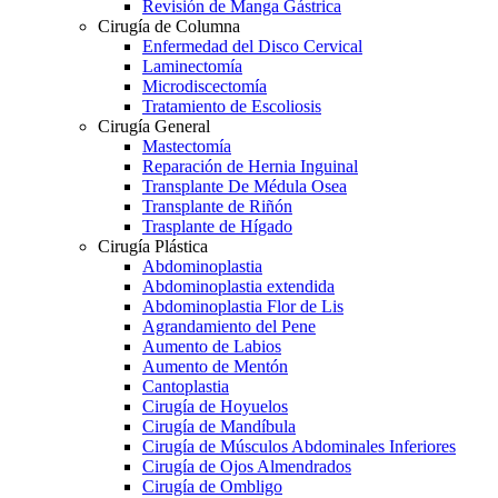
Revisión de Manga Gástrica
Cirugía de Columna
Enfermedad del Disco Cervical
Laminectomía
Microdiscectomía
Tratamiento de Escoliosis
Cirugía General
Mastectomía
Reparación de Hernia Inguinal
Transplante De Médula Osea
Transplante de Riñón
Trasplante de Hígado
Cirugía Plástica
Abdominoplastia
Abdominoplastia extendida
Abdominoplastia Flor de Lis
Agrandamiento del Pene
Aumento de Labios
Aumento de Mentón
Cantoplastia
Cirugía de Hoyuelos
Cirugía de Mandíbula
Cirugía de Músculos Abdominales Inferiores
Cirugía de Ojos Almendrados
Cirugía de Ombligo