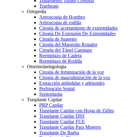
Tratamiento Tumor Cerebral
Truebeam
Ortopedía
Artroscopia de Hombro
Artroscopia de rodilla
Cirugía de acortamiento de extremidades
Cirugía De Extensión De Extremidades
Cirugía de Juanetes
Cirugía del Manguito Rotador
Cirugía del Túnel Carpiano
Reemplazo de Cadera
Reemplazo de Rodilla
Otorrinolaringologia
Cirugía de feminización de la voz
Cirugía de masculinización de la voz
Extracción amígdalas y adenoides
Perforación Septal
Septoplastia
Trasplante Capilar
PRP Capilar
Trasplante Capilar con Hojas de Záfiro
Trasplante Capilar DHI
Trasplante Capilar FUE
Trasplante Capilar Para Mujeres
Trasplante De Barba