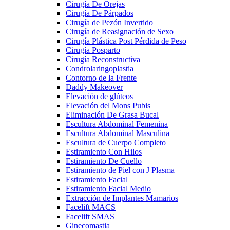
Cirugía De Orejas
Cirugía De Párpados
Cirugía de Pezón Invertido
Cirugía de Reasignación de Sexo
Cirugía Plástica Post Pérdida de Peso
Cirugía Posparto
Cirugía Reconstructiva
Condrolaringoplastia
Contorno de la Frente
Daddy Makeover
Elevación de glúteos
Elevación del Mons Pubis
Eliminación De Grasa Bucal
Escultura Abdominal Femenina
Escultura Abdominal Masculina
Escultura de Cuerpo Completo
Estiramiento Con Hilos
Estiramiento De Cuello
Estiramiento de Piel con J Plasma
Estiramiento Facial
Estiramiento Facial Medio
Extracción de Implantes Mamarios
Facelift MACS
Facelift SMAS
Ginecomastia