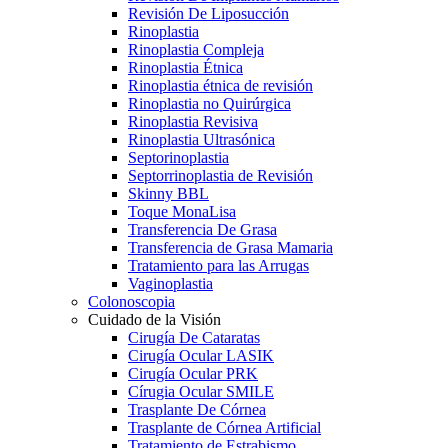
Revisión De Liposucción
Rinoplastia
Rinoplastia Compleja
Rinoplastia Étnica
Rinoplastia étnica de revisión
Rinoplastia no Quirúrgica
Rinoplastia Revisiva
Rinoplastia Ultrasónica
Septorinoplastia
Septorrinoplastia de Revisión
Skinny BBL
Toque MonaLisa
Transferencia De Grasa
Transferencia de Grasa Mamaria
Tratamiento para las Arrugas
Vaginoplastia
Colonoscopia
Cuidado de la Visión
Cirugía De Cataratas
Cirugía Ocular LASIK
Cirugía Ocular PRK
Círugia Ocular SMILE
Trasplante De Córnea
Trasplante de Córnea Artificial
Tratamiento de Estrabismo