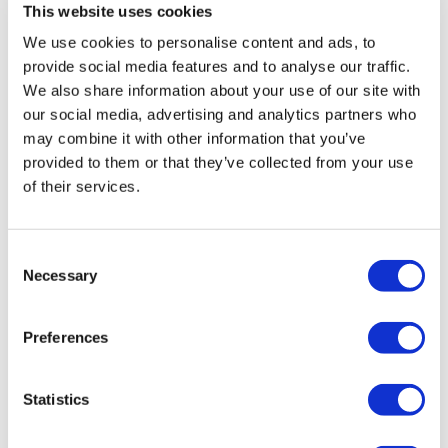
salud certificada en turismo de salud.
This website uses cookies
We use cookies to personalise content and ads, to
A Cerca de Nosotros
provide social media features and to analyse our traffic.
¿Cómo funciona?
Guía Preoperatoria
We also share information about your use of our site with
Autores & revisores
our social media, advertising and analytics partners who
Flymedi Programa de Referidos
may combine it with other information that you’ve
Planes De Pago
Carreras
provided to them or that they’ve collected from your use
PQRS
of their services.
Blog
Políticas de Privacidad
Términos y Condiciones
Políticas de Cancelación
Consent
Contáctenos
Necessary
Selection
Agregue Su Clínica
Preferences
Statistics