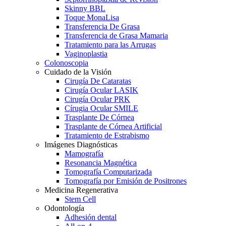
Skinny BBL
Toque MonaLisa
Transferencia De Grasa
Transferencia de Grasa Mamaria
Tratamiento para las Arrugas
Vaginoplastia
Colonoscopia
Cuidado de la Visión
Cirugía De Cataratas
Cirugía Ocular LASIK
Cirugía Ocular PRK
Círugia Ocular SMILE
Trasplante De Córnea
Trasplante de Córnea Artificial
Tratamiento de Estrabismo
Imágenes Diagnósticas
Mamografía
Resonancia Magnética
Tomografía Computarizada
Tomografía por Emisión de Positrones
Medicina Regenerativa
Stem Cell
Odontología
Adhesión dental