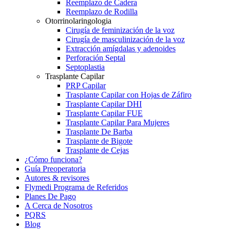
Reemplazo de Cadera
Reemplazo de Rodilla
Otorrinolaringologia
Cirugía de feminización de la voz
Cirugía de masculinización de la voz
Extracción amígdalas y adenoides
Perforación Septal
Septoplastia
Trasplante Capilar
PRP Capilar
Trasplante Capilar con Hojas de Záfiro
Trasplante Capilar DHI
Trasplante Capilar FUE
Trasplante Capilar Para Mujeres
Trasplante De Barba
Trasplante de Bigote
Trasplante de Cejas
¿Cómo funciona?
Guía Preoperatoria
Autores & revisores
Flymedi Programa de Referidos
Planes De Pago
A Cerca de Nosotros
PQRS
Blog