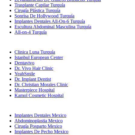
Trasplante Capilar Turquía
Cirugía Plástica Turquía
Sonrisa De Hollywood Turquía
Implantes Dentales All-On-6 Turquía
Escultura Abdominal Masculina Turquía
All-on-4 Turquía
Clínicas Populares
Clinica Luna Turquía
Istanbul European Center
Dentavivo
Dr. Vivo Hair Clinic
YeahSmile
Dr. Implant Dentist
Dr. Christian Morales Clinic
Masterpiece Hospital
Kamol Cosmetic Hospital
Tratamientos Populares en Mexico
Implantes Dentales Mexico
Abdominoplastia Mexico
Cirugía Posparto Mexico
Implantes De Pecho Mexico