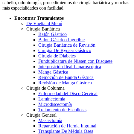
cabello, odontología, procedimientos de cirugía bariátrica y muchas
más especialidades con facilidad.
Encontrar Tratamientos
De Vuelta al Menú
Cirugía Bariátrica
Balón Gástrico
Balón Gástrico Ingerible
Cirugía Bariátrica de Revisión
Cirugía De Bypass Gástrico
Cirugia de Diabetes
Funduplicatura de Nissen con Disquete
Interposición IIeal Laparoscópica
Manga Gástrica
Remoción de Banda Gástrica
Revisión de Manga Gástrica
Cirugía de Columna
Enfermedad del Disco Cervical
Laminectomía
Microdiscectomía
Tratamiento de Escoliosis
Cirugía General
Mastectomía
Reparación de Hernia Inguinal
Transplante De Médula Osea