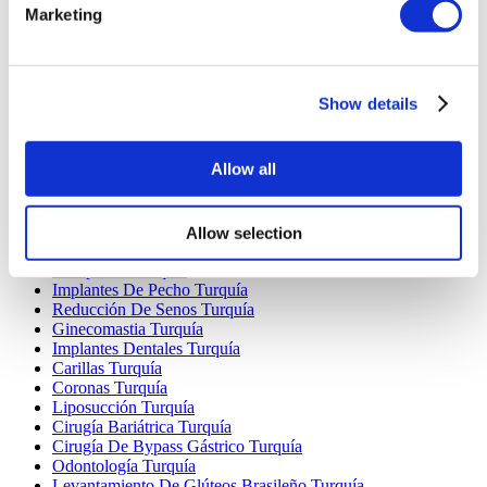
Marketing
Destinos Populares
Turquía Clínicas
Spain Clínicas
Mexico Clínicas
Show details
Poland Clínicas
Thailand Clínicas
Hungary Clínicas
Allow all
Colombia Clínicas
Tratamientos Populares en Turquia
Allow selection
Manga Gástrica Turquía
Rinoplastia Turquía
Implantes De Pecho Turquía
Reducción De Senos Turquía
Ginecomastia Turquía
Implantes Dentales Turquía
Carillas Turquía
Coronas Turquía
Liposucción Turquía
Cirugía Bariátrica Turquía
Cirugía De Bypass Gástrico Turquía
Odontología Turquía
Levantamiento De Glúteos Brasileño Turquía