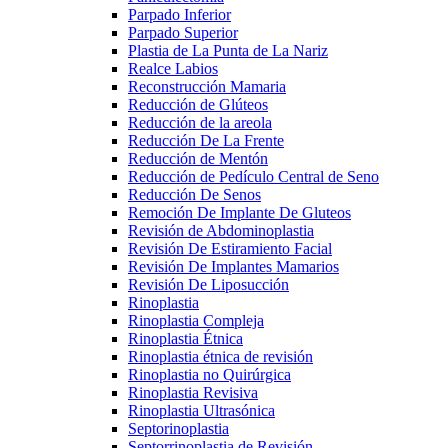
Parpado Inferior
Parpado Superior
Plastia de La Punta de La Nariz
Realce Labios
Reconstrucción Mamaria
Reducción de Glúteos
Reducción de la areola
Reducción De La Frente
Reducción de Mentón
Reducción de Pedículo Central de Seno
Reducción De Senos
Remoción De Implante De Gluteos
Revisión de Abdominoplastia
Revisión De Estiramiento Facial
Revisión De Implantes Mamarios
Revisión De Liposucción
Rinoplastia
Rinoplastia Compleja
Rinoplastia Étnica
Rinoplastia étnica de revisión
Rinoplastia no Quirúrgica
Rinoplastia Revisiva
Rinoplastia Ultrasónica
Septorinoplastia
Septorrinoplastia de Revisión