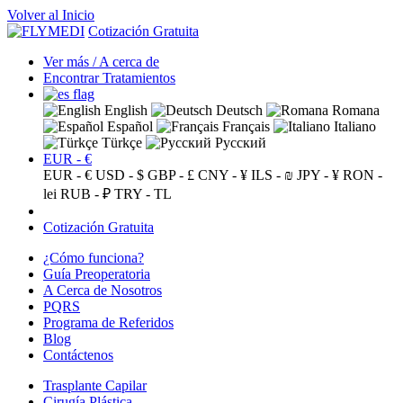
Volver al Inicio
Cotización Gratuita
Ver más / A cerca de
Encontrar Tratamientos
English
Deutsch
Romana
Español
Français
Italiano
Türkçe
Русский
EUR - €
EUR - €
USD - $
GBP - £
CNY - ¥
ILS - ₪
JPY - ¥
RON -
lei
RUB - ₽
TRY - TL
Cotización Gratuita
¿Cómo funciona?
Guía Preoperatoria
A Cerca de Nosotros
PQRS
Programa de Referidos
Blog
Contáctenos
Trasplante Capilar
Cirugía Plástica