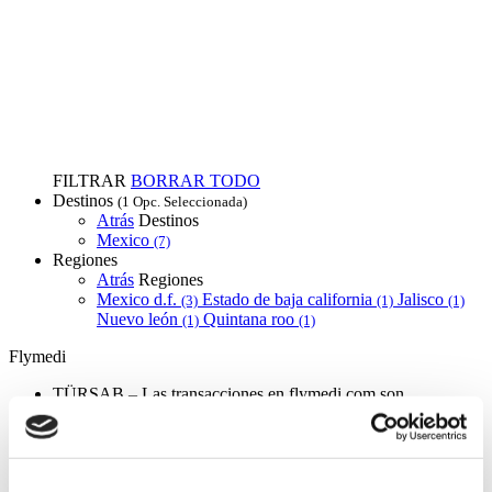
FILTRAR
BORRAR TODO
Destinos
(1 Opc. Seleccionada)
Atrás
Destinos
Mexico
(7)
Regiones
Atrás
Regiones
Mexico d.f.
Estado de baja california
Jalisco
(3)
(1)
(1)
Nuevo león
Quintana roo
(1)
(1)
Flymedi
TÜRSAB – Las transacciones en flymedi.com son
gestionadas por MIRAC SARA TOURISM, una agencia de
viajes de Grupo A registrada en TÜRSAB (Certificado No:
12276).
Todos los tratamientos son realizados por una institución de