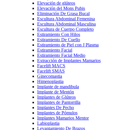
Elevación de glúteos
Elevación del Mons Pubis
Eliminación De Grasa Bucal
Escultura Abdominal Femenina
Escultura Abdominal Masculina
Escultura de Cuerpo Completo
Estiramiento Con Hilos
Estiramiento De Cuello
Estiramiento de Piel con J Plasma
Estiramiento Facial
Estiramiento Facial Medio
Extracción de Implantes Mamarios
Facelift MACS
Facelift SMAS
Ginecomastia
Himenoplastia
Implante de mandibula
Implante de Mentón
Implantes de Glúteos
Implantes de Pantorrilla
Implantes De Pecho
Implantes de Pómulos
Implantes Mamarios Mentor
Labioplastia
Levantamiento De Brazos