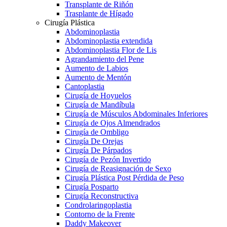
Transplante de Riñón
Trasplante de Hígado
Cirugía Plástica
Abdominoplastia
Abdominoplastia extendida
Abdominoplastia Flor de Lis
Agrandamiento del Pene
Aumento de Labios
Aumento de Mentón
Cantoplastia
Cirugía de Hoyuelos
Cirugía de Mandíbula
Cirugía de Músculos Abdominales Inferiores
Cirugía de Ojos Almendrados
Cirugía de Ombligo
Cirugía De Orejas
Cirugía De Párpados
Cirugía de Pezón Invertido
Cirugía de Reasignación de Sexo
Cirugía Plástica Post Pérdida de Peso
Cirugía Posparto
Cirugía Reconstructiva
Condrolaringoplastia
Contorno de la Frente
Daddy Makeover