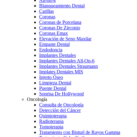
All-on-4
Blanqueamiento Dental
Carillas
Coronas
Coronas de Porcelana
Coronas De Zirconio
Coronas Emax
Elevación de Seno Maxilar
Empaste Dental
Endodoncia
Implantes Dentales
Implantes Dentales All-On-6
Implantes Dentales Straumann
Implates Dentales MIS
Injerto Óseo
Limpieza Dental
Puente Dental
Sonrisa De Hollywood
Oncología
Consulta de Oncología
Detección del Cáncer
Quimioterapia
Radioterapia
Tomoterapia
Tratamiento con Bisturí de Rayos Gamma