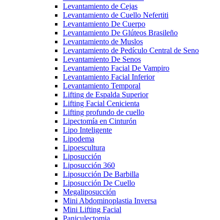
Levantamiento de Cejas
Levantamiento de Cuello Nefertiti
Levantamiento De Cuerpo
Levantamiento De Glúteos Brasileño
Levantamiento de Muslos
Levantamiento de Pedículo Central de Seno
Levantamiento De Senos
Levantamiento Facial De Vampiro
Levantamiento Facial Inferior
Levantamiento Temporal
Lifting de Espalda Superior
Lifting Facial Cenicienta
Lifting profundo de cuello
Lipectomía en Cinturón
Lipo Inteligente
Lipodema
Lipoescultura
Liposucción
Liposucción 360
Liposucción De Barbilla
Liposucción De Cuello
Megaliposucción
Mini Abdominoplastia Inversa
Mini Lifting Facial
Paniculectomia