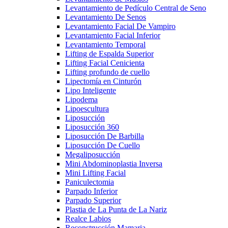
Levantamiento de Pedículo Central de Seno
Levantamiento De Senos
Levantamiento Facial De Vampiro
Levantamiento Facial Inferior
Levantamiento Temporal
Lifting de Espalda Superior
Lifting Facial Cenicienta
Lifting profundo de cuello
Lipectomía en Cinturón
Lipo Inteligente
Lipodema
Lipoescultura
Liposucción
Liposucción 360
Liposucción De Barbilla
Liposucción De Cuello
Megaliposucción
Mini Abdominoplastia Inversa
Mini Lifting Facial
Paniculectomia
Parpado Inferior
Parpado Superior
Plastia de La Punta de La Nariz
Realce Labios
Reconstrucción Mamaria