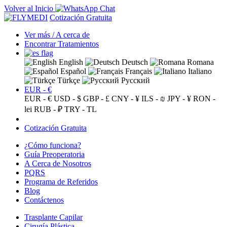
Volver al Inicio
Cotización Gratuita
Ver más / A cerca de
Encontrar Tratamientos
English
Deutsch
Romana
Español
Français
Italiano
Türkçe
Русский
EUR - €
EUR - €
USD - $
GBP - £
CNY - ¥
ILS - ₪
JPY - ¥
RON -
lei
RUB - ₽
TRY - TL
Cotización Gratuita
¿Cómo funciona?
Guía Preoperatoria
A Cerca de Nosotros
PQRS
Programa de Referidos
Blog
Contáctenos
Trasplante Capilar
Cirugía Plástica