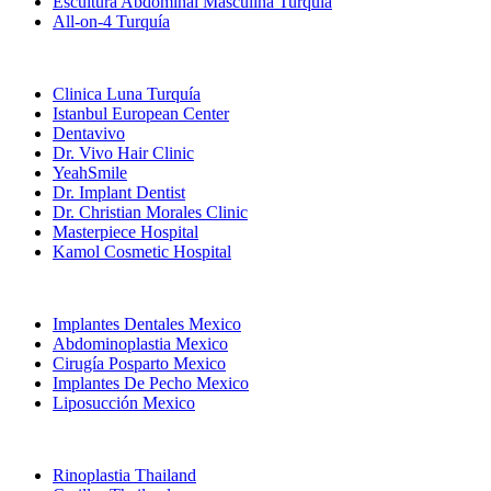
Escultura Abdominal Masculina Turquía
All-on-4 Turquía
Clínicas Populares
Clinica Luna Turquía
Istanbul European Center
Dentavivo
Dr. Vivo Hair Clinic
YeahSmile
Dr. Implant Dentist
Dr. Christian Morales Clinic
Masterpiece Hospital
Kamol Cosmetic Hospital
Tratamientos Populares en Mexico
Implantes Dentales Mexico
Abdominoplastia Mexico
Cirugía Posparto Mexico
Implantes De Pecho Mexico
Liposucción Mexico
Tratamientos Populares en Thailand
Rinoplastia Thailand