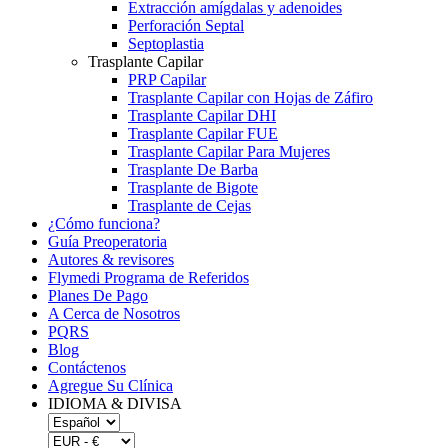
Extracción amígdalas y adenoides
Perforación Septal
Septoplastia
Trasplante Capilar
PRP Capilar
Trasplante Capilar con Hojas de Záfiro
Trasplante Capilar DHI
Trasplante Capilar FUE
Trasplante Capilar Para Mujeres
Trasplante De Barba
Trasplante de Bigote
Trasplante de Cejas
¿Cómo funciona?
Guía Preoperatoria
Autores & revisores
Flymedi Programa de Referidos
Planes De Pago
A Cerca de Nosotros
PQRS
Blog
Contáctenos
Agregue Su Clínica
IDIOMA & DIVISA