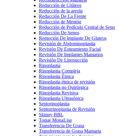
Reducción de Glúteos
Reducción de la areola
Reducción De La Frente
Reducción de Mentón
Reducción de Pedículo Central de Seno
Reducción De Senos
Remoción De Implante De Gluteos
Revisión de Abdominoplastia
Revisión De Estiramiento Facial
Revisión De Implantes Mamarios
Revisión De Liposucción
Rinoplastia
Rinoplastia Compleja
Rinoplastia Étnica
Rinoplastia étnica de revisión
Rinoplastia no Quirúrgica
Rinoplastia Revisiva
Rinoplastia Ultrasónica
Septorinoplastia
Septorrinoplastia de Revisión
Skinny BBL
Toque MonaLisa
Transferencia De Grasa
Transferencia de Grasa Mamaria