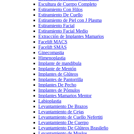
Escultura de Cuerpo Completo
Estiramiento Con Hilos
Estiramiento De Cuello
Estiramiento de Piel con J Plasma
Estiramiento Facial
Estiramiento Facial Medio
Extracción de Implantes Mamarios
Facelift MACS
Facelift SMAS
Ginecomastia
Himenoplastia
Implante de mandibula
Implante de Mentón
Implantes de Glúteos
Implantes de Pantorrilla
Implantes De Pecho
Implantes de Pómulos
Implantes Mamarios Mentor
Labioplastia
Levantamiento De Brazos
Levantamiento de Cejas
Levantamiento de Cuello Nefertiti
Levantamiento De Cuerpo
Levantamiento De Glúteos Brasileño
Levantamiento de Muslos