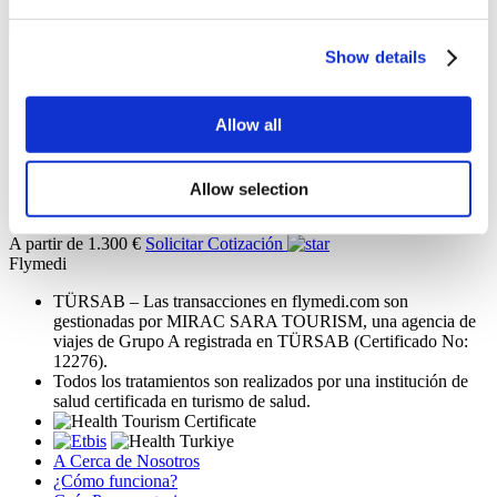
Videos de pacientes de Flymedi
Show details
FILTRAR
BORRAR TODO
Destinos
Allow all
Atrás
Destinos
Turquia
Mexico
Thailand
Espana
Polonia
(31)
(9)
(8)
(3)
Alemania
Chipre
Colombia
Lituania
(3)
(2)
(1)
(1)
(1)
Rumania
(1)
Allow selection
Cirugía del Túnel Carpiano
desde 1.300 €
A partir de 1.300 €
Solicitar Cotización
Flymedi
TÜRSAB – Las transacciones en flymedi.com son
gestionadas por MIRAC SARA TOURISM, una agencia de
viajes de Grupo A registrada en TÜRSAB (Certificado No:
12276).
Todos los tratamientos son realizados por una institución de
salud certificada en turismo de salud.
A Cerca de Nosotros
¿Cómo funciona?