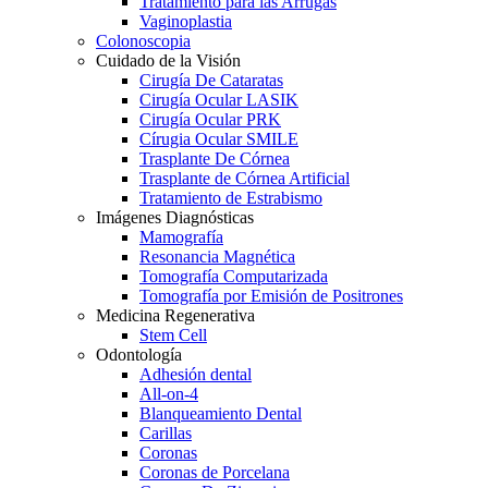
Tratamiento para las Arrugas
Vaginoplastia
Colonoscopia
Cuidado de la Visión
Cirugía De Cataratas
Cirugía Ocular LASIK
Cirugía Ocular PRK
Círugia Ocular SMILE
Trasplante De Córnea
Trasplante de Córnea Artificial
Tratamiento de Estrabismo
Imágenes Diagnósticas
Mamografía
Resonancia Magnética
Tomografía Computarizada
Tomografía por Emisión de Positrones
Medicina Regenerativa
Stem Cell
Odontología
Adhesión dental
All-on-4
Blanqueamiento Dental
Carillas
Coronas
Coronas de Porcelana