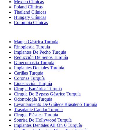
Mexico Clínicas
Poland Clínicas
Thailand Clínicas
Hungary Clínicas
Colombia Clínicas
Tratamientos Populares en Turquia
Manga Gástrica Turquía
Rinoplastia Turquía
Implantes De Pecho Turquía
Reducción De Senos Turquía
Ginecomastia Turquía
Implantes Dentales Turquía
Carillas Turquía
Coronas Turquía
Liposucción Turquía
Cirugía Bariátrica Turquía
Cirugía De Bypass Gástrico Turquía
Odontología Turquía
Levantamiento De Glúteos Brasileño Turquía
Trasplante Capilar Turquía
Cirugía Plástica Turquía
Sonrisa De Hollywood Turquía
Implantes Dentales All-On-6 Turquía