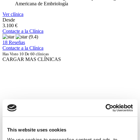
Americana de Embriología
Ver clínica
Desde
3.100 €
Contacte a la Clínica
(9.4)
18 Reseñas
Contacte a la Clínica
Has Visto 10 De 60 clínicas
CARGAR MAS CLÍNICAS
This website uses cookies
We use cookies to personalise content and ads, to
Historia del paciente