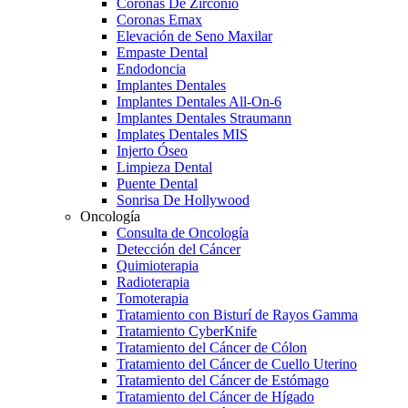
Coronas De Zirconio
Coronas Emax
Elevación de Seno Maxilar
Empaste Dental
Endodoncia
Implantes Dentales
Implantes Dentales All-On-6
Implantes Dentales Straumann
Implates Dentales MIS
Injerto Óseo
Limpieza Dental
Puente Dental
Sonrisa De Hollywood
Oncología
Consulta de Oncología
Detección del Cáncer
Quimioterapia
Radioterapia
Tomoterapia
Tratamiento con Bisturí de Rayos Gamma
Tratamiento CyberKnife
Tratamiento del Cáncer de Cólon
Tratamiento del Cáncer de Cuello Uterino
Tratamiento del Cáncer de Estómago
Tratamiento del Cáncer de Hígado