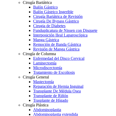
Cirugía Bariátrica
Balón Gástrico
Balón Gástrico Ingerible
Cirugía Bariátrica de Revisión
Cirugía De Bypass Gástrico
Cirugia de Diabetes
Funduplicatura de Nissen con Disquete
Interposición IIeal Laparoscópica
Manga Gástrica
Remoción de Banda Gástrica
Revisión de Manga Gástrica
Cirugía de Columna
Enfermedad del Disco Cervical
Laminectomía
Microdiscectomía
Tratamiento de Escoliosis
Cirugía General
Mastectomía
Reparación de Hernia Inguinal
Transplante De Médula Osea
Transplante de Riñón
Trasplante de Hígado
Cirugía Plástica
Abdominoplastia
Abdominoplastia extendida