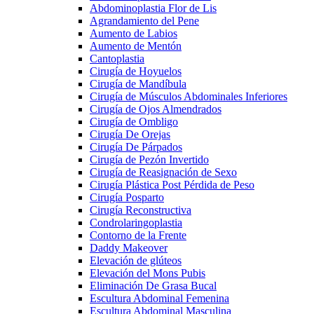
Abdominoplastia Flor de Lis
Agrandamiento del Pene
Aumento de Labios
Aumento de Mentón
Cantoplastia
Cirugía de Hoyuelos
Cirugía de Mandíbula
Cirugía de Músculos Abdominales Inferiores
Cirugía de Ojos Almendrados
Cirugía de Ombligo
Cirugía De Orejas
Cirugía De Párpados
Cirugía de Pezón Invertido
Cirugía de Reasignación de Sexo
Cirugía Plástica Post Pérdida de Peso
Cirugía Posparto
Cirugía Reconstructiva
Condrolaringoplastia
Contorno de la Frente
Daddy Makeover
Elevación de glúteos
Elevación del Mons Pubis
Eliminación De Grasa Bucal
Escultura Abdominal Femenina
Escultura Abdominal Masculina