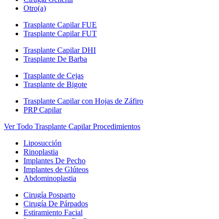
Otro(a)
Trasplante Capilar FUE
Trasplante Capilar FUT
Trasplante Capilar DHI
Trasplante De Barba
Trasplante de Cejas
Trasplante de Bigote
Trasplante Capilar con Hojas de Záfiro
PRP Capilar
Ver Todo Trasplante Capilar Procedimientos
Liposucción
Rinoplastia
Implantes De Pecho
Implantes de Glúteos
Abdominoplastia
Cirugía Posparto
Cirugía De Párpados
Estiramiento Facial