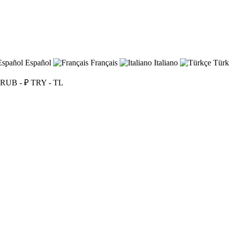
Español
Français
Italiano
Türk
RUB - ₽
TRY - TL