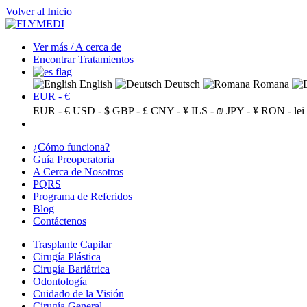
Volver al Inicio
Ver más / A cerca de
Encontrar Tratamientos
English
Deutsch
Romana
EUR - €
EUR - €
USD - $
GBP - £
CNY - ¥
ILS - ₪
JPY - ¥
RON - lei
¿Cómo funciona?
Guía Preoperatoria
A Cerca de Nosotros
PQRS
Programa de Referidos
Blog
Contáctenos
Trasplante Capilar
Cirugía Plástica
Cirugía Bariátrica
Odontología
Cuidado de la Visión
Cirugía General