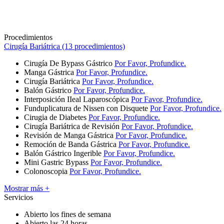
Procedimientos
Cirugía Bariátrica (13 procedimientos)
Cirugía De Bypass Gástrico
Por Favor, Profundice.
Manga Gástrica
Por Favor, Profundice.
Cirugía Bariátrica
Por Favor, Profundice.
Balón Gástrico
Por Favor, Profundice.
Interposición IIeal Laparoscópica
Por Favor, Profundice.
Funduplicatura de Nissen con Disquete
Por Favor, Profundice.
Cirugia de Diabetes
Por Favor, Profundice.
Cirugía Bariátrica de Revisión
Por Favor, Profundice.
Revisión de Manga Gástrica
Por Favor, Profundice.
Remoción de Banda Gástrica
Por Favor, Profundice.
Balón Gástrico Ingerible
Por Favor, Profundice.
Mini Gastric Bypass
Por Favor, Profundice.
Colonoscopia
Por Favor, Profundice.
Mostrar más +
Servicios
Abierto los fines de semana
Abierto las 24 horas