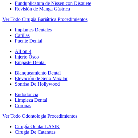
Funduplicatura de Nissen con Disquete
Revisión de Manga Gástrica
Ver Todo Cirugía Bariátrica Procedimientos
Implantes Dentales
Carillas
Puente Dental
All-on-4
Injerto Óseo
Empaste Dental
Blanqueamiento Dental
Elevación de Seno Maxilar
Sonrisa De Hollywood
Endodoncia
Limpieza Dental
Coronas
Ver Todo Odontología Procedimientos
Cirugía Ocular LASIK
Cirugía De Cataratas