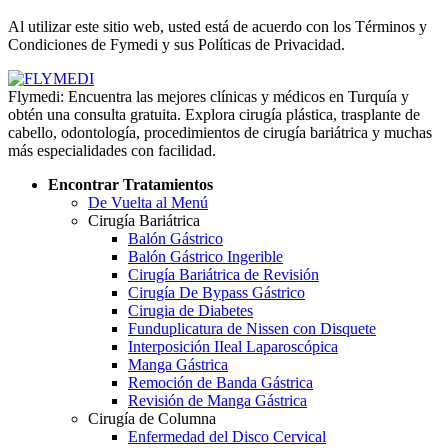
Políticas de Privacidad
Al utilizar este sitio web, usted está de acuerdo con los Términos y
Condiciones de Fymedi y sus Políticas de Privacidad.
Flymedi: Encuentra las mejores clínicas y médicos en Turquía y
obtén una consulta gratuita. Explora cirugía plástica, trasplante de
cabello, odontología, procedimientos de cirugía bariátrica y muchas
más especialidades con facilidad.
Encontrar Tratamientos
De Vuelta al Menú
Cirugía Bariátrica
Balón Gástrico
Balón Gástrico Ingerible
Cirugía Bariátrica de Revisión
Cirugía De Bypass Gástrico
Cirugia de Diabetes
Funduplicatura de Nissen con Disquete
Interposición IIeal Laparoscópica
Manga Gástrica
Remoción de Banda Gástrica
Revisión de Manga Gástrica
Cirugía de Columna
Enfermedad del Disco Cervical