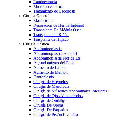
Laminectomía
Microdiscectomía
Tratamiento de Escoliosis
Cirugía General
Mastectomía
Reparación de Hernia Inguinal
Transplante De Médula Osea
Transplante de Riñón
Trasplante de Hígado
Cirugía Plástica
Abdominoplastia
Abdominoplastia extendida
Abdominoplastia Flor de Lis
Agrandamiento del Pene
Aumento de Labios
Aumento de Mentón
Cantoplastia
Cirugía de Hoyuelos
Cirugía de Mandíbula
Cirugía de Músculos Abdominales Inferiores
Cirugía de Ojos Almendrados
Cirugía de Ombligo
Cirugía De Orejas
Cirugía De Párpados
Cirugía de Pezón Invertido