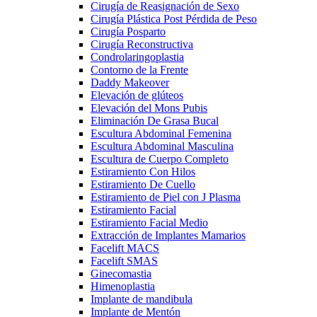
Cirugía de Reasignación de Sexo
Cirugía Plástica Post Pérdida de Peso
Cirugía Posparto
Cirugía Reconstructiva
Condrolaringoplastia
Contorno de la Frente
Daddy Makeover
Elevación de glúteos
Elevación del Mons Pubis
Eliminación De Grasa Bucal
Escultura Abdominal Femenina
Escultura Abdominal Masculina
Escultura de Cuerpo Completo
Estiramiento Con Hilos
Estiramiento De Cuello
Estiramiento de Piel con J Plasma
Estiramiento Facial
Estiramiento Facial Medio
Extracción de Implantes Mamarios
Facelift MACS
Facelift SMAS
Ginecomastia
Himenoplastia
Implante de mandibula
Implante de Mentón