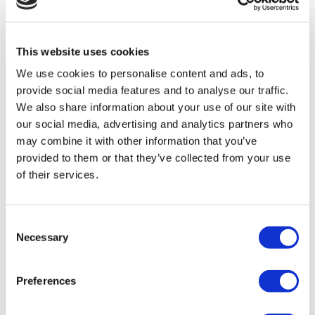
Flymedi
TÜRSAB – Las transacciones en flymedi.com son
gestionadas por MIRAC SARA TOURISM, una agencia de
viajes de Grupo A registrada en TÜRSAB (Certificado No:
This website uses cookies
12276).
We use cookies to personalise content and ads, to
Todos los tratamientos son realizados por una institución de
salud certificada en turismo de salud.
provide social media features and to analyse our traffic.
We also share information about your use of our site with
our social media, advertising and analytics partners who
A Cerca de Nosotros
¿Cómo funciona?
may combine it with other information that you’ve
Guía Preoperatoria
provided to them or that they’ve collected from your use
Autores & revisores
of their services.
Flymedi Programa de Referidos
Planes De Pago
Carreras
PQRS
Consent
Blog
Necessary
Políticas de Privacidad
Selection
Términos y Condiciones
Políticas de Cancelación
Contáctenos
Preferences
Agregue Su Clínica