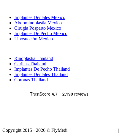
Tratamientos Populares en Mexico
Implantes Dentales Mexico
Abdominoplastia Mexico
Cirugía Posparto Mexico
Implantes De Pecho Mexico
Liposucción Mexico
Tratamientos Populares en Thailand
Rinoplastia Thailand
Carillas Thailand
Implantes De Pecho Thailand
Implantes Dentales Thailand
Coronas Thailand
Copyright 2015 - 2026 © FlyMedi |
Términos y Condiciones
|