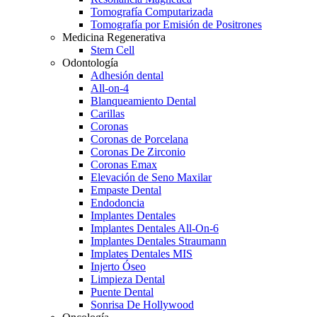
Tomografía Computarizada
Tomografía por Emisión de Positrones
Medicina Regenerativa
Stem Cell
Odontología
Adhesión dental
All-on-4
Blanqueamiento Dental
Carillas
Coronas
Coronas de Porcelana
Coronas De Zirconio
Coronas Emax
Elevación de Seno Maxilar
Empaste Dental
Endodoncia
Implantes Dentales
Implantes Dentales All-On-6
Implantes Dentales Straumann
Implates Dentales MIS
Injerto Óseo
Limpieza Dental
Puente Dental
Sonrisa De Hollywood