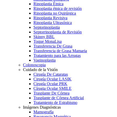
Rinoplastia Étnica
Rinoplastia étnica de revisión
Rinoplastia no Quirúrgica
Rinoplastia Revisiva
Rinoplastia Ultrasónica
Septorinoplastia
Septorrinoplastia de Revisión
Skinny BBL
Toque MonaLisa
Transferencia De Grasa
Transferencia de Grasa Mamaria
Tratamiento para las Arrugas
Vaginoplastia
Colonoscopia
Cuidado de la Visión
Cirugía De Cataratas
Cirugía Ocular LASIK
Cirugía Ocular PRK
Círugia Ocular SMILE
Trasplante De Córnea
Trasplante de Córnea Artificial
Tratamiento de Estrabismo
Imágenes Diagnósticas
Mamografía
Resonancia Magnética