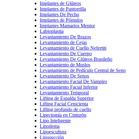
Implantes de Glúteos
Implantes de Pantorrilla
Implantes De Pecho
Implantes de Pómulos
Implantes Mamarios Mentor
Labioplastia
Levantamiento De Brazos
Levantamiento de Cejas
Levantamiento de Cuello Nefertiti
Levantamiento De Cuerpo
Levantamiento De Glúteos Brasileño
Levantamiento de Muslos
Levantamiento de Pedículo Central de Seno
Levantamiento De Senos
Levantamiento Facial De Vampiro
Levantamiento Facial Inferior
Levantamiento Temporal
Lifting de Espalda Superior
Lifting Facial Cenicienta
Lifting profundo de cuello
Lipectomía en Cinturón
Lipo Inteligente
Lipodema
Lipoescultura
Liposucción