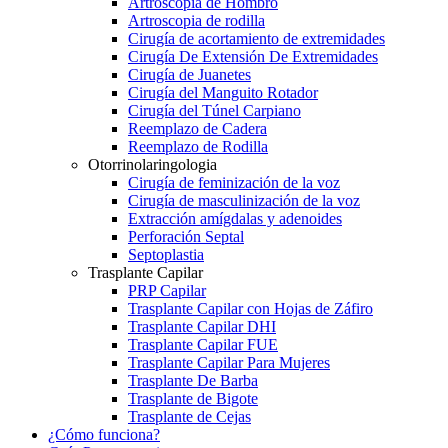
Artroscopia de Hombro
Artroscopia de rodilla
Cirugía de acortamiento de extremidades
Cirugía De Extensión De Extremidades
Cirugía de Juanetes
Cirugía del Manguito Rotador
Cirugía del Túnel Carpiano
Reemplazo de Cadera
Reemplazo de Rodilla
Otorrinolaringologia
Cirugía de feminización de la voz
Cirugía de masculinización de la voz
Extracción amígdalas y adenoides
Perforación Septal
Septoplastia
Trasplante Capilar
PRP Capilar
Trasplante Capilar con Hojas de Záfiro
Trasplante Capilar DHI
Trasplante Capilar FUE
Trasplante Capilar Para Mujeres
Trasplante De Barba
Trasplante de Bigote
Trasplante de Cejas
¿Cómo funciona?