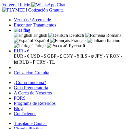
Volver al Inicio
Cotización Gratuita
Ver más / A cerca de
Encontrar Tratamientos
English
Deutsch
Romana
Español
Français
Italiano
Türkçe
Русский
EUR - €
EUR - €
USD - $
GBP - £
CNY - ¥
ILS - ₪
JPY - ¥
RON -
lei
RUB - ₽
TRY - TL
Cotización Gratuita
¿Cómo funciona?
Guía Preoperatoria
A Cerca de Nosotros
PQRS
Programa de Referidos
Blog
Contáctenos
Trasplante Capilar
Cirugía Plástica