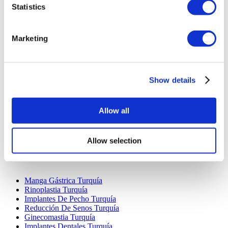
Statistics
Marketing
Destinos Populares
Show details
Turquía Clínicas
Spain Clínicas
Mexico Clínicas
Allow all
Poland Clínicas
Thailand Clínicas
Hungary Clínicas
Allow selection
Colombia Clínicas
Tratamientos Populares en Turquia
Manga Gástrica Turquía
Rinoplastia Turquía
Implantes De Pecho Turquía
Reducción De Senos Turquía
Ginecomastia Turquía
Implantes Dentales Turquía