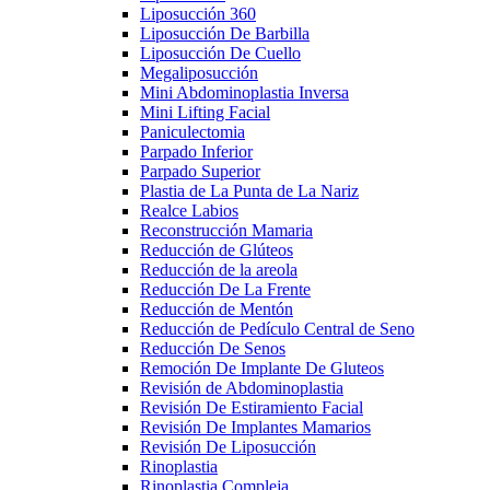
Liposucción 360
Liposucción De Barbilla
Liposucción De Cuello
Megaliposucción
Mini Abdominoplastia Inversa
Mini Lifting Facial
Paniculectomia
Parpado Inferior
Parpado Superior
Plastia de La Punta de La Nariz
Realce Labios
Reconstrucción Mamaria
Reducción de Glúteos
Reducción de la areola
Reducción De La Frente
Reducción de Mentón
Reducción de Pedículo Central de Seno
Reducción De Senos
Remoción De Implante De Gluteos
Revisión de Abdominoplastia
Revisión De Estiramiento Facial
Revisión De Implantes Mamarios
Revisión De Liposucción
Rinoplastia
Rinoplastia Compleja