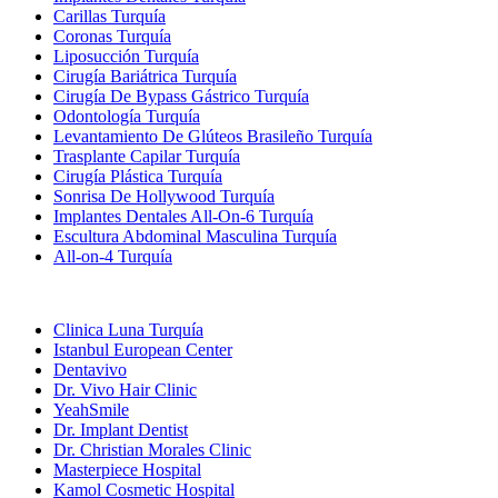
Carillas Turquía
Coronas Turquía
Liposucción Turquía
Cirugía Bariátrica Turquía
Cirugía De Bypass Gástrico Turquía
Odontología Turquía
Levantamiento De Glúteos Brasileño Turquía
Trasplante Capilar Turquía
Cirugía Plástica Turquía
Sonrisa De Hollywood Turquía
Implantes Dentales All-On-6 Turquía
Escultura Abdominal Masculina Turquía
All-on-4 Turquía
Clínicas Populares
Clinica Luna Turquía
Istanbul European Center
Dentavivo
Dr. Vivo Hair Clinic
YeahSmile
Dr. Implant Dentist
Dr. Christian Morales Clinic
Masterpiece Hospital
Kamol Cosmetic Hospital