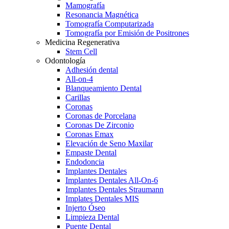
Mamografía
Resonancia Magnética
Tomografía Computarizada
Tomografía por Emisión de Positrones
Medicina Regenerativa
Stem Cell
Odontología
Adhesión dental
All-on-4
Blanqueamiento Dental
Carillas
Coronas
Coronas de Porcelana
Coronas De Zirconio
Coronas Emax
Elevación de Seno Maxilar
Empaste Dental
Endodoncia
Implantes Dentales
Implantes Dentales All-On-6
Implantes Dentales Straumann
Implates Dentales MIS
Injerto Óseo
Limpieza Dental
Puente Dental