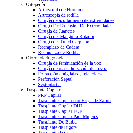
Ortopedía
Artroscopia de Hombro
Artroscopia de rodilla
Cirugía de acortamiento de extremidades
Cirugía De Extensión De Extremidades
Cirugía de Juanetes
Cirugía del Manguito Rotador
Cirugía del Túnel Carpiano
Reemplazo de Cadera
Reemplazo de Rodilla
Otorrinolaringologia
Cirugía de feminización de la voz
Cirugía de masculinización de la voz
Extracción amígdalas y adenoides
Perforación Septal
Septoplastia
Trasplante Capilar
PRP Capilar
Trasplante Capilar con Hojas de Záfiro
Trasplante Capilar DHI
Trasplante Capilar FUE
Trasplante Capilar Para Mujeres
Trasplante De Barba
Trasplante de Bigote
Trasplante de Cejas