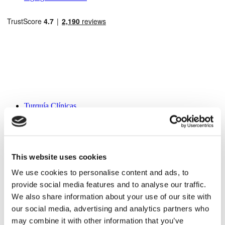
Destinos Populares
Turquía Clínicas
Spain Clínicas
Mexico Clínicas
Poland Clínicas
Thailand Clínicas
Hungary Clínicas
This website uses cookies
Colombia Clínicas
We use cookies to personalise content and ads, to
Tratamientos Populares en Turquia
provide social media features and to analyse our traffic.
Manga Gástrica Turquía
We also share information about your use of our site with
Rinoplastia Turquía
our social media, advertising and analytics partners who
Implantes De Pecho Turquía
Reducción De Senos Turquía
may combine it with other information that you’ve