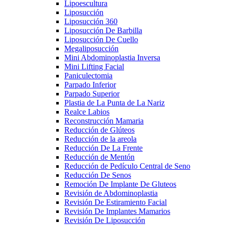
Lipoescultura
Liposucción
Liposucción 360
Liposucción De Barbilla
Liposucción De Cuello
Megaliposucción
Mini Abdominoplastia Inversa
Mini Lifting Facial
Paniculectomia
Parpado Inferior
Parpado Superior
Plastia de La Punta de La Nariz
Realce Labios
Reconstrucción Mamaria
Reducción de Glúteos
Reducción de la areola
Reducción De La Frente
Reducción de Mentón
Reducción de Pedículo Central de Seno
Reducción De Senos
Remoción De Implante De Gluteos
Revisión de Abdominoplastia
Revisión De Estiramiento Facial
Revisión De Implantes Mamarios
Revisión De Liposucción