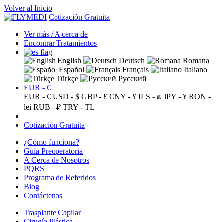
Volver al Inicio
Cotización Gratuita
Ver más / A cerca de
Encontrar Tratamientos
English
Deutsch
Romana
Español
Français
Italiano
Türkçe
Русский
EUR - €
EUR - €
USD - $
GBP - £
CNY - ¥
ILS - ₪
JPY - ¥
RON -
lei
RUB - ₽
TRY - TL
Cotización Gratuita
¿Cómo funciona?
Guía Preoperatoria
A Cerca de Nosotros
PQRS
Programa de Referidos
Blog
Contáctenos
Trasplante Capilar
Cirugía Plástica