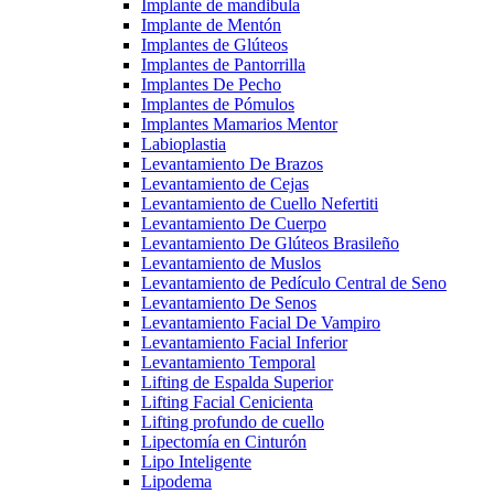
Implante de mandibula
Implante de Mentón
Implantes de Glúteos
Implantes de Pantorrilla
Implantes De Pecho
Implantes de Pómulos
Implantes Mamarios Mentor
Labioplastia
Levantamiento De Brazos
Levantamiento de Cejas
Levantamiento de Cuello Nefertiti
Levantamiento De Cuerpo
Levantamiento De Glúteos Brasileño
Levantamiento de Muslos
Levantamiento de Pedículo Central de Seno
Levantamiento De Senos
Levantamiento Facial De Vampiro
Levantamiento Facial Inferior
Levantamiento Temporal
Lifting de Espalda Superior
Lifting Facial Cenicienta
Lifting profundo de cuello
Lipectomía en Cinturón
Lipo Inteligente
Lipodema