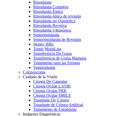
Rinoplastia
Rinoplastia Compleja
Rinoplastia Étnica
Rinoplastia étnica de revisión
Rinoplastia no Quirúrgica
Rinoplastia Revisiva
Rinoplastia Ultrasónica
Septorinoplastia
Septorrinoplastia de Revisión
Skinny BBL
Toque MonaLisa
Transferencia De Grasa
Transferencia de Grasa Mamaria
Tratamiento para las Arrugas
Vaginoplastia
Colonoscopia
Cuidado de la Visión
Cirugía De Cataratas
Cirugía Ocular LASIK
Cirugía Ocular PRK
Círugia Ocular SMILE
Trasplante De Córnea
Trasplante de Córnea Artificial
Tratamiento de Estrabismo
Imágenes Diagnósticas