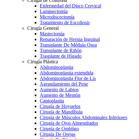
Cirugía de Columna
Enfermedad del Disco Cervical
Laminectomía
Microdiscectomía
Tratamiento de Escoliosis
Cirugía General
Mastectomía
Reparación de Hernia Inguinal
Transplante De Médula Osea
Transplante de Riñón
Trasplante de Hígado
Cirugía Plástica
Abdominoplastia
Abdominoplastia extendida
Abdominoplastia Flor de Lis
Agrandamiento del Pene
Aumento de Labios
Aumento de Mentón
Cantoplastia
Cirugía de Hoyuelos
Cirugía de Mandíbula
Cirugía de Músculos Abdominales Inferiores
Cirugía de Ojos Almendrados
Cirugía de Ombligo
Cirugía De Orejas