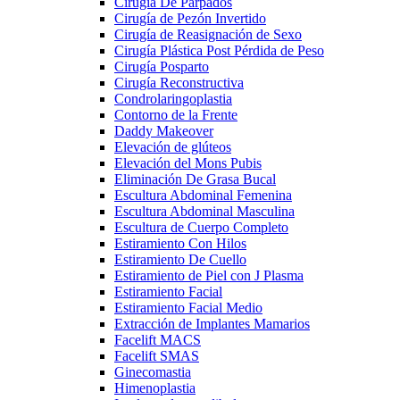
Cirugía De Párpados
Cirugía de Pezón Invertido
Cirugía de Reasignación de Sexo
Cirugía Plástica Post Pérdida de Peso
Cirugía Posparto
Cirugía Reconstructiva
Condrolaringoplastia
Contorno de la Frente
Daddy Makeover
Elevación de glúteos
Elevación del Mons Pubis
Eliminación De Grasa Bucal
Escultura Abdominal Femenina
Escultura Abdominal Masculina
Escultura de Cuerpo Completo
Estiramiento Con Hilos
Estiramiento De Cuello
Estiramiento de Piel con J Plasma
Estiramiento Facial
Estiramiento Facial Medio
Extracción de Implantes Mamarios
Facelift MACS
Facelift SMAS
Ginecomastia
Himenoplastia