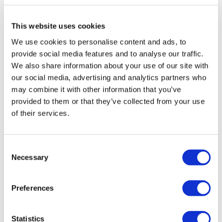
gestionadas por MIRAC SARA TOURISM, una agencia de
viajes de Grupo A registrada en TÜRSAB (Certificado No:
12276).
This website uses cookies
Todos los tratamientos son realizados por una institución de
salud certificada en turismo de salud.
We use cookies to personalise content and ads, to
provide social media features and to analyse our traffic.
We also share information about your use of our site with
A Cerca de Nosotros
¿Cómo funciona?
our social media, advertising and analytics partners who
Guía Preoperatoria
may combine it with other information that you’ve
Autores & revisores
provided to them or that they’ve collected from your use
Flymedi Programa de Referidos
Planes De Pago
of their services.
Carreras
PQRS
Blog
Consent
Políticas de Privacidad
Necessary
Términos y Condiciones
Selection
Políticas de Cancelación
Contáctenos
Agregue Su Clínica
Preferences
Statistics