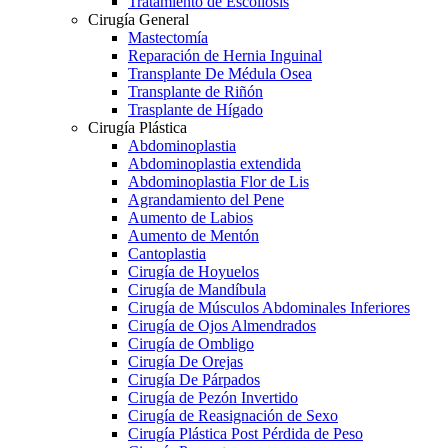
Tratamiento de Escoliosis
Cirugía General
Mastectomía
Reparación de Hernia Inguinal
Transplante De Médula Osea
Transplante de Riñón
Trasplante de Hígado
Cirugía Plástica
Abdominoplastia
Abdominoplastia extendida
Abdominoplastia Flor de Lis
Agrandamiento del Pene
Aumento de Labios
Aumento de Mentón
Cantoplastia
Cirugía de Hoyuelos
Cirugía de Mandíbula
Cirugía de Músculos Abdominales Inferiores
Cirugía de Ojos Almendrados
Cirugía de Ombligo
Cirugía De Orejas
Cirugía De Párpados
Cirugía de Pezón Invertido
Cirugía de Reasignación de Sexo
Cirugía Plástica Post Pérdida de Peso