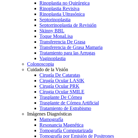
Rinoplastia no Quirúrgica
Rinoplastia Revisiva
Rinoplastia Ultrasónica
Septorinoplastia
Septorrinoplastia de Revisión
Skinny BBL
Toque MonaLisa
Transferencia De Grasa
Transferencia de Grasa Mamaria
Tratamiento para las Arrugas
Vaginoplastia
Colonoscopia
Cuidado de la Visión
Cirugía De Cataratas
Cirugía Ocular LASIK
Cirugía Ocular PRK
Círugia Ocular SMILE
Trasplante De Córnea
Trasplante de Córnea Artificial
Tratamiento de Estrabismo
Imágenes Diagnósticas
Mamografía
Resonancia Magnética
Tomografía Computarizada
Tomografía por Emisión de Positrones