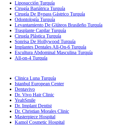
Liposucción Turquía
Cirugía Bariátrica Turquía
Cirugía De Bypass Gástrico Turquía
Odontología Turquía
Levantamiento De Glúteos Brasileño Turquía
Trasplante Capilar Turquía
Cirugía Plástica Turquía
Sonrisa De Hollywood Turquía
Implantes Dentales All-On-6 Turquía
Escultura Abdominal Masculina Turquía
All-on-4 Turquía
Clínicas Populares
Clinica Luna Turquía
Istanbul European Center
Dentavivo
Dr. Vivo Hair Clinic
YeahSmile
Dr. Implant Dentist
Dr. Christian Morales Clinic
Masterpiece Hospital
Kamol Cosmetic Hospital
Tratamientos Populares en Mexico