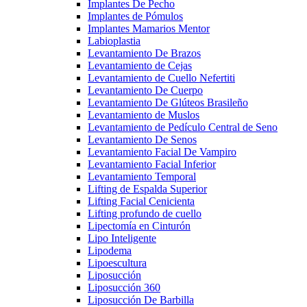
Implantes De Pecho
Implantes de Pómulos
Implantes Mamarios Mentor
Labioplastia
Levantamiento De Brazos
Levantamiento de Cejas
Levantamiento de Cuello Nefertiti
Levantamiento De Cuerpo
Levantamiento De Glúteos Brasileño
Levantamiento de Muslos
Levantamiento de Pedículo Central de Seno
Levantamiento De Senos
Levantamiento Facial De Vampiro
Levantamiento Facial Inferior
Levantamiento Temporal
Lifting de Espalda Superior
Lifting Facial Cenicienta
Lifting profundo de cuello
Lipectomía en Cinturón
Lipo Inteligente
Lipodema
Lipoescultura
Liposucción
Liposucción 360
Liposucción De Barbilla