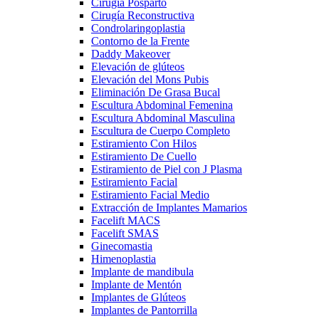
Cirugía Posparto
Cirugía Reconstructiva
Condrolaringoplastia
Contorno de la Frente
Daddy Makeover
Elevación de glúteos
Elevación del Mons Pubis
Eliminación De Grasa Bucal
Escultura Abdominal Femenina
Escultura Abdominal Masculina
Escultura de Cuerpo Completo
Estiramiento Con Hilos
Estiramiento De Cuello
Estiramiento de Piel con J Plasma
Estiramiento Facial
Estiramiento Facial Medio
Extracción de Implantes Mamarios
Facelift MACS
Facelift SMAS
Ginecomastia
Himenoplastia
Implante de mandibula
Implante de Mentón
Implantes de Glúteos
Implantes de Pantorrilla