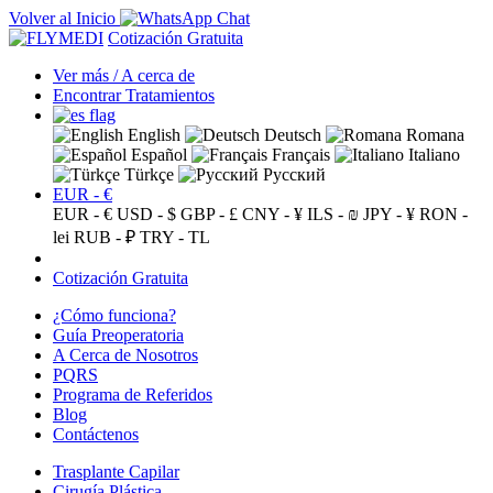
Volver al Inicio
Cotización Gratuita
Ver más / A cerca de
Encontrar Tratamientos
English
Deutsch
Romana
Español
Français
Italiano
Türkçe
Русский
EUR - €
EUR - €
USD - $
GBP - £
CNY - ¥
ILS - ₪
JPY - ¥
RON -
lei
RUB - ₽
TRY - TL
Cotización Gratuita
¿Cómo funciona?
Guía Preoperatoria
A Cerca de Nosotros
PQRS
Programa de Referidos
Blog
Contáctenos
Trasplante Capilar
Cirugía Plástica