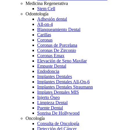
Medicina Regenerativa
Stem Cell
Odontología
Adhesión dental
All-on-4
Blanqueamiento Dental
Carillas
Coronas
Coronas de Porcelana
Coronas De Zirconio
Coronas Emax
Elevación de Seno Maxilar
Empaste Dental
Endodoncia
Implantes Dentales
Implantes Dentales All-On-6
Implantes Dentales Straumann
Implates Dentales MIS
Injerto Óseo
Limpieza Dental
Puente Dental
Sonrisa De Hollywood
Oncología
Consulta de Oncología
Detección del Cáncer