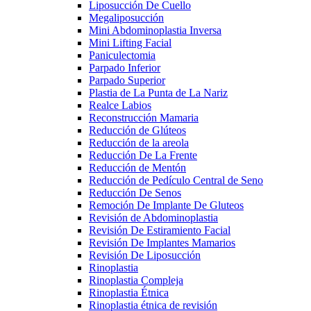
Liposucción De Cuello
Megaliposucción
Mini Abdominoplastia Inversa
Mini Lifting Facial
Paniculectomia
Parpado Inferior
Parpado Superior
Plastia de La Punta de La Nariz
Realce Labios
Reconstrucción Mamaria
Reducción de Glúteos
Reducción de la areola
Reducción De La Frente
Reducción de Mentón
Reducción de Pedículo Central de Seno
Reducción De Senos
Remoción De Implante De Gluteos
Revisión de Abdominoplastia
Revisión De Estiramiento Facial
Revisión De Implantes Mamarios
Revisión De Liposucción
Rinoplastia
Rinoplastia Compleja
Rinoplastia Étnica
Rinoplastia étnica de revisión