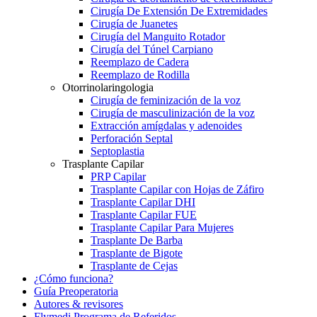
Cirugía De Extensión De Extremidades
Cirugía de Juanetes
Cirugía del Manguito Rotador
Cirugía del Túnel Carpiano
Reemplazo de Cadera
Reemplazo de Rodilla
Otorrinolaringologia
Cirugía de feminización de la voz
Cirugía de masculinización de la voz
Extracción amígdalas y adenoides
Perforación Septal
Septoplastia
Trasplante Capilar
PRP Capilar
Trasplante Capilar con Hojas de Záfiro
Trasplante Capilar DHI
Trasplante Capilar FUE
Trasplante Capilar Para Mujeres
Trasplante De Barba
Trasplante de Bigote
Trasplante de Cejas
¿Cómo funciona?
Guía Preoperatoria
Autores & revisores
Flymedi Programa de Referidos