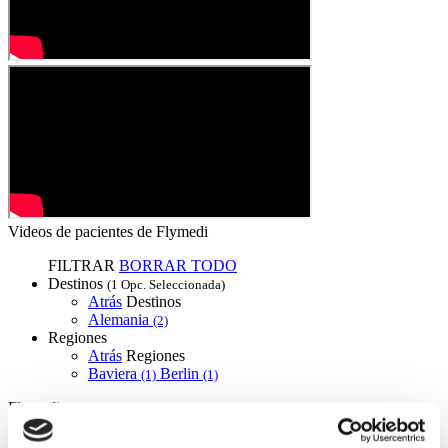
Videos de pacientes de Flymedi
FILTRAR
BORRAR TODO
Destinos
(1 Opc. Seleccionada)
Atrás
Destinos
Alemania
(2)
Regiones
Atrás
Regiones
Baviera
Berlin
(1)
(1)
Flymedi
TÜRSAB – Las transacciones en flymedi.com son