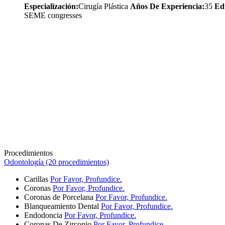
Especialización:
Cirugía Plástica
Años De Experiencia:
35
Ed
SEME congresses
Procedimientos
Odontología (20 procedimientos)
Carillas
Por Favor, Profundice.
Coronas
Por Favor, Profundice.
Coronas de Porcelana
Por Favor, Profundice.
Blanqueamiento Dental
Por Favor, Profundice.
Endodoncia
Por Favor, Profundice.
Coronas De Zirconio
Por Favor, Profundice.