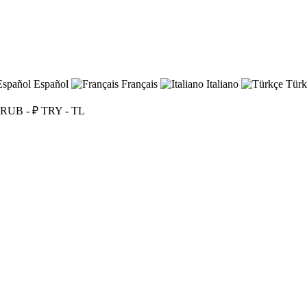
Español
Français
Italiano
Türk
RUB - ₽
TRY - TL