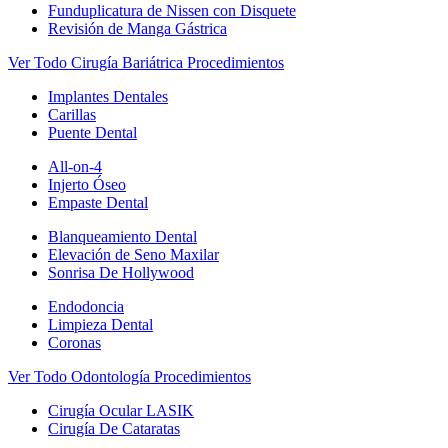
Funduplicatura de Nissen con Disquete
Revisión de Manga Gástrica
Ver Todo Cirugía Bariátrica Procedimientos
Implantes Dentales
Carillas
Puente Dental
All-on-4
Injerto Óseo
Empaste Dental
Blanqueamiento Dental
Elevación de Seno Maxilar
Sonrisa De Hollywood
Endodoncia
Limpieza Dental
Coronas
Ver Todo Odontología Procedimientos
Cirugía Ocular LASIK
Cirugía De Cataratas