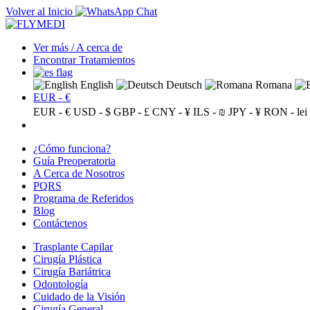
Volver al Inicio
Ver más / A cerca de
Encontrar Tratamientos
English
Deutsch
Romana
EUR - €
EUR - €
USD - $
GBP - £
CNY - ¥
ILS - ₪
JPY - ¥
RON - lei
¿Cómo funciona?
Guía Preoperatoria
A Cerca de Nosotros
PQRS
Programa de Referidos
Blog
Contáctenos
Trasplante Capilar
Cirugía Plástica
Cirugía Bariátrica
Odontología
Cuidado de la Visión
Cirugía General