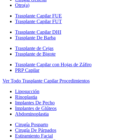
Otro(a)
Trasplante Capilar FUE
Trasplante Capilar FUT
Trasplante Capilar DHI
Trasplante De Barba
Trasplante de Cejas
Trasplante de Bigote
Trasplante Capilar con Hojas de Záfiro
PRP Capilar
Ver Todo Trasplante Capilar Procedimientos
Liposucción
Rinoplastia
Implantes De Pecho
Implantes de Glúteos
Abdominoplastia
Cirugía Posparto
Cirugía De Párpados
Estiramiento Facial