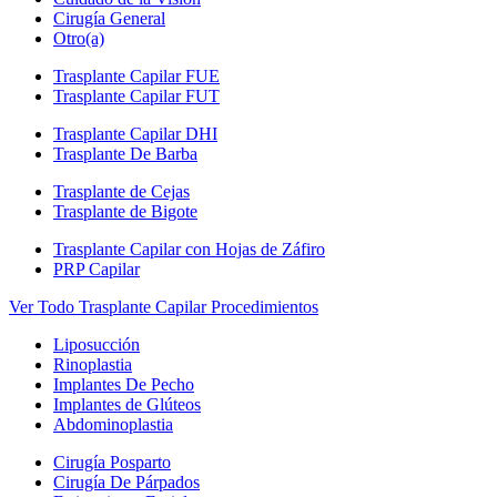
Cirugía General
Otro(a)
Trasplante Capilar FUE
Trasplante Capilar FUT
Trasplante Capilar DHI
Trasplante De Barba
Trasplante de Cejas
Trasplante de Bigote
Trasplante Capilar con Hojas de Záfiro
PRP Capilar
Ver Todo Trasplante Capilar Procedimientos
Liposucción
Rinoplastia
Implantes De Pecho
Implantes de Glúteos
Abdominoplastia
Cirugía Posparto
Cirugía De Párpados