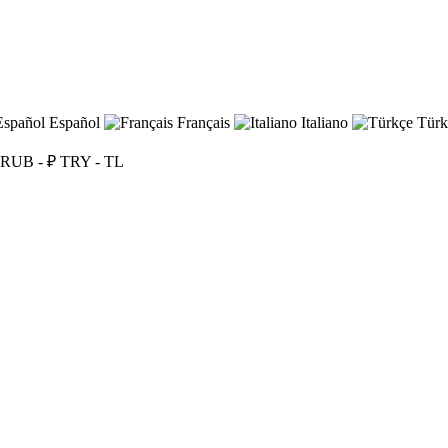
Español
Français
Italiano
Türk
RUB - ₽
TRY - TL