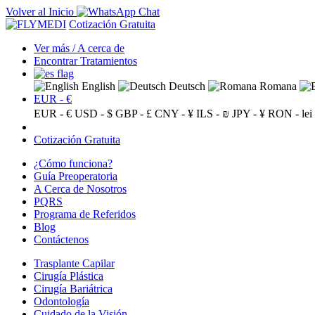
Volver al Inicio
Cotización Gratuita
Ver más / A cerca de
Encontrar Tratamientos
English
Deutsch
Romana
EUR - €
EUR - €
USD - $
GBP - £
CNY - ¥
ILS - ₪
JPY - ¥
RON - lei
Cotización Gratuita
¿Cómo funciona?
Guía Preoperatoria
A Cerca de Nosotros
PQRS
Programa de Referidos
Blog
Contáctenos
Trasplante Capilar
Cirugía Plástica
Cirugía Bariátrica
Odontología
Cuidado de la Visión