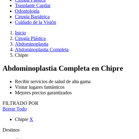
Trasplante Capilar
Odontología
Cirugía Bariátrica
Cuidado de la Visión
Inicio
Cirugía Plástica
Abdominoplastia
Abdominoplastia Completa
Chipre
Abdominoplastia Completa
en Chipre
Recibir servicios de salud de alta gama
Visitar lugares fantásticos
Mejores precios garantizados
FILTRADO POR
Borrar Todo
Chipre
X
Destinos