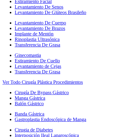
Estiramiento Facial
Levantamiento De Senos
Levantamiento De Glúteos Brasileño
Levantamiento De Cuerpo
Levantamiento De Brazos
Implante de Mentón
Rinoplastia Ultrasónica
Transferencia De Grasa
Ginecomastia
Estiramiento De Cuello
Levantamiento de Cejas
Transferencia De Grasa
Ver Todo Cirugía Plástica Procedimientos
Cirugía De Bypass Gástrico
Manga Gástrica
Balón Gástrico
Banda Gástrica
Gastroplastia Endoscópica de Manga
Cirugia de Diabetes
Interposición IIeal Laparoscópica