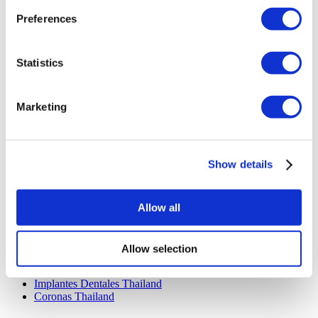
Istanbul European Center
Preferences
Dentavivo
Dr. Vivo Hair Clinic
YeahSmile
Dr. Implant Dentist
Statistics
Dr. Christian Morales Clinic
Masterpiece Hospital
Kamol Cosmetic Hospital
Marketing
Tratamientos Populares en Mexico
Implantes Dentales Mexico
Abdominoplastia Mexico
Show details
Cirugía Posparto Mexico
Implantes De Pecho Mexico
Liposucción Mexico
Allow all
Tratamientos Populares en Thailand
Rinoplastia Thailand
Allow selection
Carillas Thailand
Implantes De Pecho Thailand
Implantes Dentales Thailand
Coronas Thailand