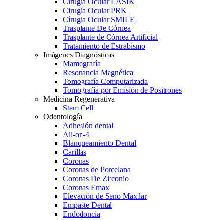
Cirugía Ocular LASIK
Cirugía Ocular PRK
Círugia Ocular SMILE
Trasplante De Córnea
Trasplante de Córnea Artificial
Tratamiento de Estrabismo
Imágenes Diagnósticas
Mamografía
Resonancia Magnética
Tomografía Computarizada
Tomografía por Emisión de Positrones
Medicina Regenerativa
Stem Cell
Odontología
Adhesión dental
All-on-4
Blanqueamiento Dental
Carillas
Coronas
Coronas de Porcelana
Coronas De Zirconio
Coronas Emax
Elevación de Seno Maxilar
Empaste Dental
Endodoncia