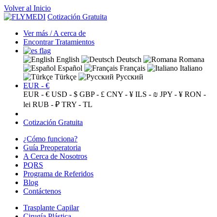
Volver al Inicio
Cotización Gratuita
Ver más / A cerca de
Encontrar Tratamientos
English
Deutsch
Romana
Español
Français
Italiano
Türkçe
Русский
EUR - €
EUR - €
USD - $
GBP - £
CNY - ¥
ILS - ₪
JPY - ¥
RON -
lei
RUB - ₽
TRY - TL
Cotización Gratuita
¿Cómo funciona?
Guía Preoperatoria
A Cerca de Nosotros
PQRS
Programa de Referidos
Blog
Contáctenos
Trasplante Capilar
Cirugía Plástica