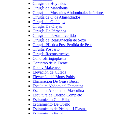
Cirugía de Hoyuelos
Cirugía de Mandíbula
Cirugía de Músculos Abdominales Inferiores
Cirugía de Ojos Almendrados
Cirugía de Ombligo
Cirugía De Orejas
Cirugía De Párpados
Cirugía de Pezón Invertido
Cirugía de Reasignación de Sexo
Cirugía Plástica Post Pérdida de Peso
Cirugía Posparto
Cirugía Reconstructiva
Condrolaringoplastia
Contorno de la Frente
Daddy Makeover
Elevación de glúteos
Elevación del Mons Pubis
Eliminación De Grasa Bucal
Escultura Abdominal Femenina
Escultura Abdominal Masculina
Escultura de Cuerpo Completo
Estiramiento Con Hilos
Estiramiento De Cuello
Estiramiento de Piel con J Plasma
Estiramiento Facial