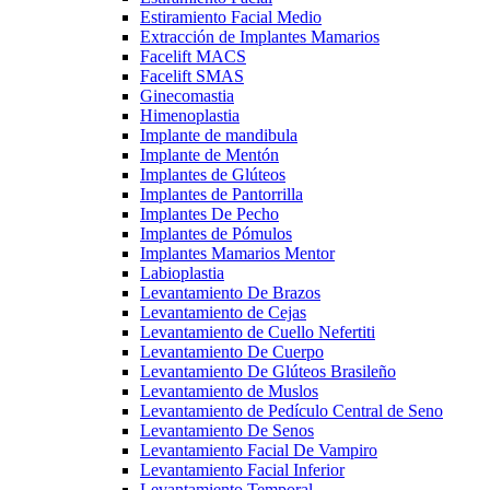
Estiramiento Facial Medio
Extracción de Implantes Mamarios
Facelift MACS
Facelift SMAS
Ginecomastia
Himenoplastia
Implante de mandibula
Implante de Mentón
Implantes de Glúteos
Implantes de Pantorrilla
Implantes De Pecho
Implantes de Pómulos
Implantes Mamarios Mentor
Labioplastia
Levantamiento De Brazos
Levantamiento de Cejas
Levantamiento de Cuello Nefertiti
Levantamiento De Cuerpo
Levantamiento De Glúteos Brasileño
Levantamiento de Muslos
Levantamiento de Pedículo Central de Seno
Levantamiento De Senos
Levantamiento Facial De Vampiro
Levantamiento Facial Inferior
Levantamiento Temporal