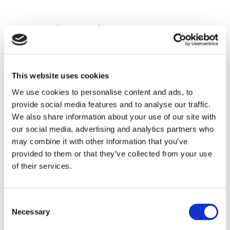
Tratamientos Populares en Turquia
Manga Gástrica Turquía
Rinoplastia Turquía
Implantes De Pecho Turquía
Reducción De Senos Turquía
Ginecomastia Turquía
Implantes Dentales Turquía
This website uses cookies
Carillas Turquía
We use cookies to personalise content and ads, to
Coronas Turquía
Liposucción Turquía
provide social media features and to analyse our traffic.
Cirugía Bariátrica Turquía
We also share information about your use of our site with
Cirugía De Bypass Gástrico Turquía
our social media, advertising and analytics partners who
Odontología Turquía
Levantamiento De Glúteos Brasileño Turquía
may combine it with other information that you’ve
Trasplante Capilar Turquía
provided to them or that they’ve collected from your use
Cirugía Plástica Turquía
of their services.
Sonrisa De Hollywood Turquía
Implantes Dentales All-On-6 Turquía
Escultura Abdominal Masculina Turquía
All-on-4 Turquía
Consent
Necessary
Clínicas Populares
Selection
Clinica Luna Turquía