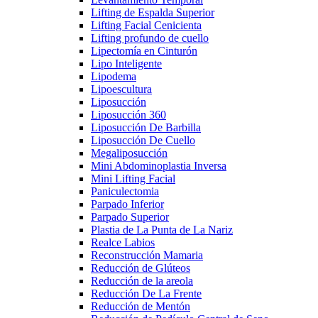
Lifting de Espalda Superior
Lifting Facial Cenicienta
Lifting profundo de cuello
Lipectomía en Cinturón
Lipo Inteligente
Lipodema
Lipoescultura
Liposucción
Liposucción 360
Liposucción De Barbilla
Liposucción De Cuello
Megaliposucción
Mini Abdominoplastia Inversa
Mini Lifting Facial
Paniculectomia
Parpado Inferior
Parpado Superior
Plastia de La Punta de La Nariz
Realce Labios
Reconstrucción Mamaria
Reducción de Glúteos
Reducción de la areola
Reducción De La Frente
Reducción de Mentón