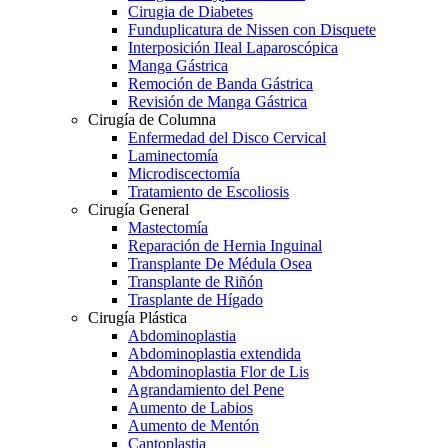
Cirugia de Diabetes
Funduplicatura de Nissen con Disquete
Interposición IIeal Laparoscópica
Manga Gástrica
Remoción de Banda Gástrica
Revisión de Manga Gástrica
Cirugía de Columna
Enfermedad del Disco Cervical
Laminectomía
Microdiscectomía
Tratamiento de Escoliosis
Cirugía General
Mastectomía
Reparación de Hernia Inguinal
Transplante De Médula Osea
Transplante de Riñón
Trasplante de Hígado
Cirugía Plástica
Abdominoplastia
Abdominoplastia extendida
Abdominoplastia Flor de Lis
Agrandamiento del Pene
Aumento de Labios
Aumento de Mentón
Cantoplastia