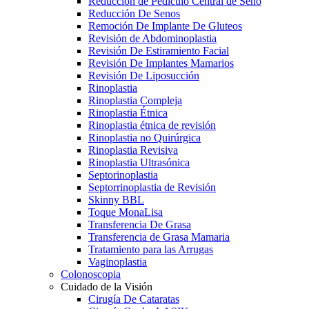
Reducción de Pedículo Central de Seno
Reducción De Senos
Remoción De Implante De Gluteos
Revisión de Abdominoplastia
Revisión De Estiramiento Facial
Revisión De Implantes Mamarios
Revisión De Liposucción
Rinoplastia
Rinoplastia Compleja
Rinoplastia Étnica
Rinoplastia étnica de revisión
Rinoplastia no Quirúrgica
Rinoplastia Revisiva
Rinoplastia Ultrasónica
Septorinoplastia
Septorrinoplastia de Revisión
Skinny BBL
Toque MonaLisa
Transferencia De Grasa
Transferencia de Grasa Mamaria
Tratamiento para las Arrugas
Vaginoplastia
Colonoscopia
Cuidado de la Visión
Cirugía De Cataratas