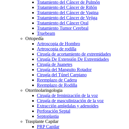
Tratamiento del Cáncer de Pulmón
Tratamiento del Cáncer de Riñón
Tratamiento del Cáncer de Vagina
Tratamiento del Cáncer de Vejiga
Tratamiento del Cáncer Oral
Tratamiento Tumor Cerebral
Truebeam
Ortopedía
Artroscopia de Hombro
Artroscopia de rodilla
Cirugía de acortamiento de extremidades
Cirugía De Extensión De Extremidades
Cirugía de Juanetes
Cirugía del Manguito Rotador
Cirugía del Túnel Carpiano
Reemplazo de Cadera
Reemplazo de Rodilla
Otorrinolaringologia
Cirugía de feminización de la voz
Cirugía de masculinización de la voz
Extracción amígdalas y adenoides
Perforación Septal
Septoplastia
Trasplante Capilar
PRP Capilar