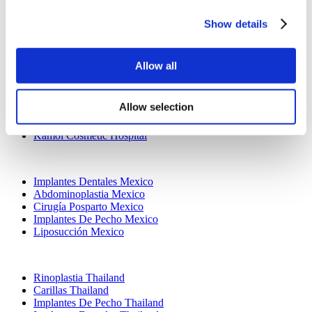
Clínicas Populares
Show details
Clinica Luna Turquía
Istanbul European Center
Dentavivo
Allow all
Dr. Vivo Hair Clinic
YeahSmile
Dr. Implant Dentist
Allow selection
Dr. Christian Morales Clinic
Masterpiece Hospital
Kamol Cosmetic Hospital
Tratamientos Populares en Mexico
Implantes Dentales Mexico
Abdominoplastia Mexico
Cirugía Posparto Mexico
Implantes De Pecho Mexico
Liposucción Mexico
Tratamientos Populares en Thailand
Rinoplastia Thailand
Carillas Thailand
Implantes De Pecho Thailand