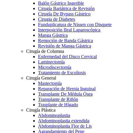
Balón Gástrico Ingerible
Cirugía Bariátrica de Revisión
Cirugía De Bypass Gástrico
Cirugia de Diabetes
Funduplicatura de Nissen con Disquete
Interposición IIeal Laparoscópica
Manga Gástrica
Remoción de Banda Gástrica
Revisión de Manga Gástrica
Cirugía de Columna
Enfermedad del Disco Cervical
Laminectomía
Microdiscectomía
Tratamiento de Escoliosis
Cirugía General
Mastectomía
Reparación de Hernia Inguinal
Transplante De Médula Osea
Transplante de Riñón
Trasplante de Hígado
Cirugía Plástica
Abdominoplastia
Abdominoplastia extendida
Abdominoplastia Flor de Lis
Agrandamiento del Pene