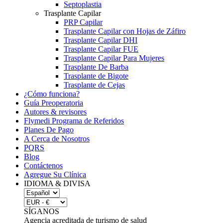
Septoplastia
Trasplante Capilar
PRP Capilar
Trasplante Capilar con Hojas de Záfiro
Trasplante Capilar DHI
Trasplante Capilar FUE
Trasplante Capilar Para Mujeres
Trasplante De Barba
Trasplante de Bigote
Trasplante de Cejas
¿Cómo funciona?
Guía Preoperatoria
Autores & revisores
Flymedi Programa de Referidos
Planes De Pago
A Cerca de Nosotros
PQRS
Blog
Contáctenos
Agregue Su Clínica
IDIOMA & DIVISA
SÍGANOS
Agencia acreditada de turismo de salud