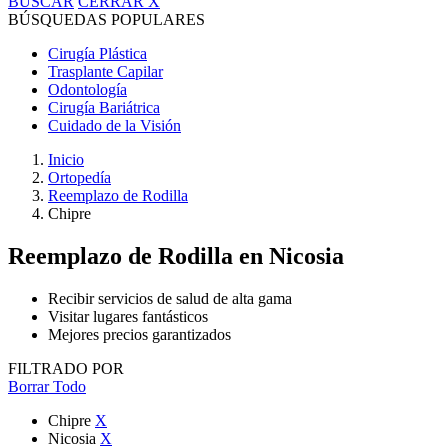
BUSCAR
CERRAR
X
BÚSQUEDAS POPULARES
Cirugía Plástica
Trasplante Capilar
Odontología
Cirugía Bariátrica
Cuidado de la Visión
Inicio
Ortopedía
Reemplazo de Rodilla
Chipre
Reemplazo de Rodilla
en Nicosia
Recibir servicios de salud de alta gama
Visitar lugares fantásticos
Mejores precios garantizados
FILTRADO POR
Borrar Todo
Chipre
X
Nicosia
X