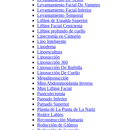
Levantamiento Facial De Vampiro
Levantamiento Facial Inferior
Levantamiento Temporal
Lifting de Espalda Superior
Lifting Facial Cenicienta
Lifting profundo de cuello
Lipectomía en Cinturón
Lipo Inteligente
Lipodema
Lipoescultura
Liposucción
Liposucción 360
Liposucción De Barbilla
Liposucción De Cuello
Megaliposucción
Mini Abdominoplastia Inversa
Mini Lifting Facial
Paniculectomia
Parpado Inferior
Parpado Superior
Plastia de La Punta de La Nariz
Realce Labios
Reconstrucción Mamaria
Reducción de Glúteos