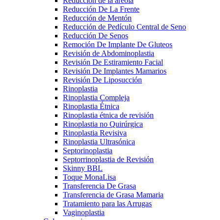
Reducción de la areola
Reducción De La Frente
Reducción de Mentón
Reducción de Pedículo Central de Seno
Reducción De Senos
Remoción De Implante De Gluteos
Revisión de Abdominoplastia
Revisión De Estiramiento Facial
Revisión De Implantes Mamarios
Revisión De Liposucción
Rinoplastia
Rinoplastia Compleja
Rinoplastia Étnica
Rinoplastia étnica de revisión
Rinoplastia no Quirúrgica
Rinoplastia Revisiva
Rinoplastia Ultrasónica
Septorinoplastia
Septorrinoplastia de Revisión
Skinny BBL
Toque MonaLisa
Transferencia De Grasa
Transferencia de Grasa Mamaria
Tratamiento para las Arrugas
Vaginoplastia