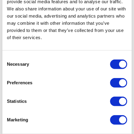
provide social media features and to analyse our traffic.
Thailand Clínicas
Hungary Clínicas
We also share information about your use of our site with
Colombia Clínicas
our social media, advertising and analytics partners who
Tratamientos Populares en Turquia
may combine it with other information that you’ve
provided to them or that they’ve collected from your use
Manga Gástrica Turquía
of their services.
Rinoplastia Turquía
Implantes De Pecho Turquía
Reducción De Senos Turquía
Ginecomastia Turquía
Consent
Implantes Dentales Turquía
Necessary
Carillas Turquía
Selection
Coronas Turquía
Liposucción Turquía
Cirugía Bariátrica Turquía
Preferences
Cirugía De Bypass Gástrico Turquía
Odontología Turquía
Levantamiento De Glúteos Brasileño Turquía
Statistics
Trasplante Capilar Turquía
Cirugía Plástica Turquía
Sonrisa De Hollywood Turquía
Implantes Dentales All-On-6 Turquía
Marketing
Escultura Abdominal Masculina Turquía
All-on-4 Turquía