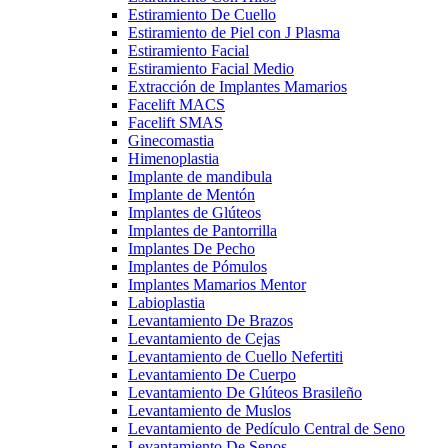
Estiramiento De Cuello
Estiramiento de Piel con J Plasma
Estiramiento Facial
Estiramiento Facial Medio
Extracción de Implantes Mamarios
Facelift MACS
Facelift SMAS
Ginecomastia
Himenoplastia
Implante de mandibula
Implante de Mentón
Implantes de Glúteos
Implantes de Pantorrilla
Implantes De Pecho
Implantes de Pómulos
Implantes Mamarios Mentor
Labioplastia
Levantamiento De Brazos
Levantamiento de Cejas
Levantamiento de Cuello Nefertiti
Levantamiento De Cuerpo
Levantamiento De Glúteos Brasileño
Levantamiento de Muslos
Levantamiento de Pedículo Central de Seno
Levantamiento De Senos