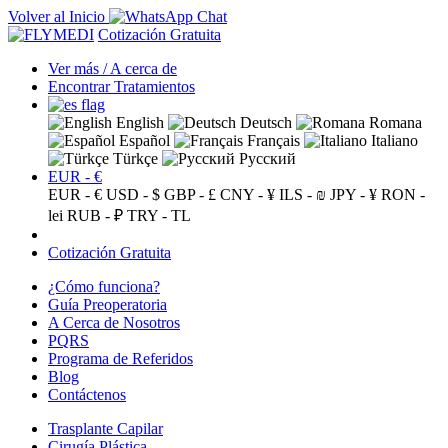
Volver al Inicio
Cotización Gratuita
Ver más / A cerca de
Encontrar Tratamientos
English
Deutsch
Romana
Español
Français
Italiano
Türkçe
Русский
EUR - €
EUR - €
USD - $
GBP - £
CNY - ¥
ILS - ₪
JPY - ¥
RON -
lei
RUB - ₽
TRY - TL
Cotización Gratuita
¿Cómo funciona?
Guía Preoperatoria
A Cerca de Nosotros
PQRS
Programa de Referidos
Blog
Contáctenos
Trasplante Capilar
Cirugía Plástica