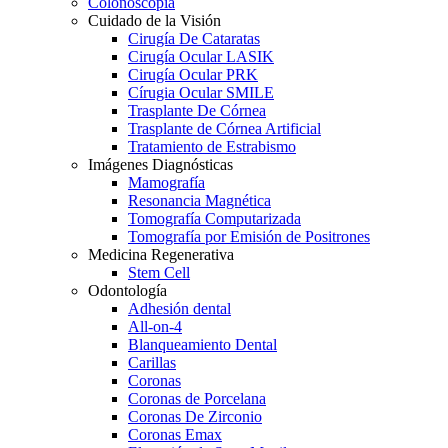
Colonoscopia
Cuidado de la Visión
Cirugía De Cataratas
Cirugía Ocular LASIK
Cirugía Ocular PRK
Círugia Ocular SMILE
Trasplante De Córnea
Trasplante de Córnea Artificial
Tratamiento de Estrabismo
Imágenes Diagnósticas
Mamografía
Resonancia Magnética
Tomografía Computarizada
Tomografía por Emisión de Positrones
Medicina Regenerativa
Stem Cell
Odontología
Adhesión dental
All-on-4
Blanqueamiento Dental
Carillas
Coronas
Coronas de Porcelana
Coronas De Zirconio
Coronas Emax