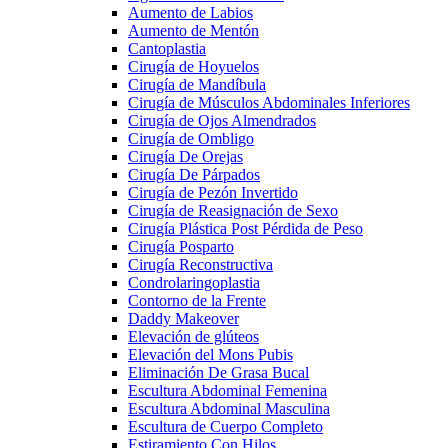
Aumento de Labios
Aumento de Mentón
Cantoplastia
Cirugía de Hoyuelos
Cirugía de Mandíbula
Cirugía de Músculos Abdominales Inferiores
Cirugía de Ojos Almendrados
Cirugía de Ombligo
Cirugía De Orejas
Cirugía De Párpados
Cirugía de Pezón Invertido
Cirugía de Reasignación de Sexo
Cirugía Plástica Post Pérdida de Peso
Cirugía Posparto
Cirugía Reconstructiva
Condrolaringoplastia
Contorno de la Frente
Daddy Makeover
Elevación de glúteos
Elevación del Mons Pubis
Eliminación De Grasa Bucal
Escultura Abdominal Femenina
Escultura Abdominal Masculina
Escultura de Cuerpo Completo
Estiramiento Con Hilos